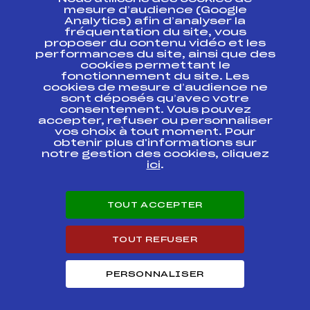
ESPACE PRESSE
mesure d’audience (Google
Analytics) afin d’analyser la
fréquentation du site, vous
Ressources
proposer du contenu vidéo et les
performances du site, ainsi que des
Pass’Neige
cookies permettant le
Projet sportif fédéral
fonctionnement du site. Les
cookies de mesure d’audience ne
Projet de performance fédéral
sont déposés qu’avec votre
Antidopage
consentement. Vous pouvez
Pôle Développement, Formation, Suivi
accepter, refuser ou personnaliser
Scientifique
vos choix à tout moment. Pour
Listes ministérielles
obtenir plus d'informations sur
notre gestion des cookies, cliquez
Pôle vie de l’athlète
ici
.
Enseignement professionnel
Informatique et chronométrage
Circuits
TOUT ACCEPTER
Carrières
Développement des habiletés mentales
TOUT REFUSER
PERSONNALISER
© 2026 Fédération Française de Ski
Mentions légales
Politique de
confidentialité
Cookies