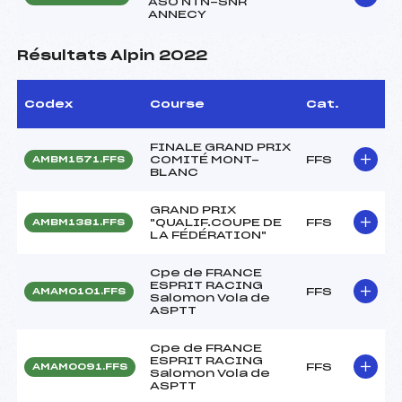
ASO NTN-SNR
ANNECY
Résultats Alpin 2022
Codex
Course
Cat.
FINALE GRAND PRIX
COMITÉ MONT-
FFS
AMBM1571.FFS
BLANC
GRAND PRIX
"QUALIF.COUPE DE
FFS
AMBM1381.FFS
LA FÉDÉRATION"
Cpe de FRANCE
ESPRIT RACING
FFS
AMAM0101.FFS
Salomon Vola de
ASPTT
Cpe de FRANCE
ESPRIT RACING
FFS
AMAM0091.FFS
Salomon Vola de
ASPTT