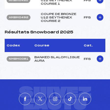
U12 SEYTHENEX
FFS
AMBM0491
COURSE 1
COUPE DE BRONZE
U12 SEYTHENEX
FFS
AMBM0492
COURSE 2
Résultats Snowboard 2025
Codex
Course
Cat.
BANKED SLALOM LIGUE
FFS
NMBM0061
AURA
SUIVEZ
L'ACTU