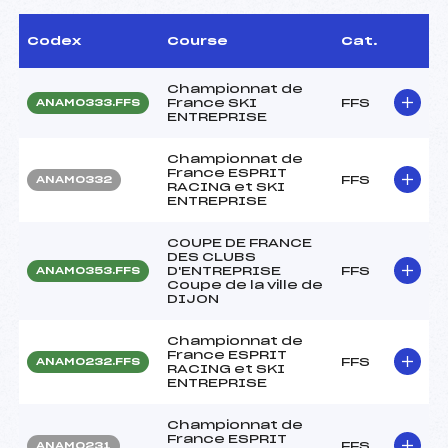
Codex
Course
Cat.
Championnat de
France SKI
FFS
ANAM0333.FFS
ENTREPRISE
Championnat de
France ESPRIT
FFS
ANAM0332
RACING et SKI
ENTREPRISE
COUPE DE FRANCE
DES CLUBS
D'ENTREPRISE
FFS
ANAM0353.FFS
Coupe de la ville de
DIJON
Championnat de
France ESPRIT
FFS
ANAM0232.FFS
RACING et SKI
ENTREPRISE
Championnat de
France ESPRIT
FFS
ANAM0231