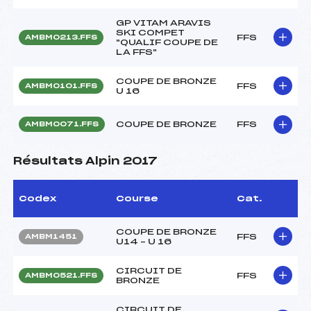
GP VITAM ARAVIS
SKI COMPET
FFS
AMBM0213.FFS
"QUALIF COUPE DE
LA FFS"
COUPE DE BRONZE
FFS
AMBM0101.FFS
U 16
COUPE DE BRONZE
FFS
AMBM0071.FFS
Résultats Alpin 2017
Codex
Course
Cat.
COUPE DE BRONZE
FFS
AMBM1451
U14 – U 16
CIRCUIT DE
FFS
AMBM0521.FFS
BRONZE
CIRCUIT DE