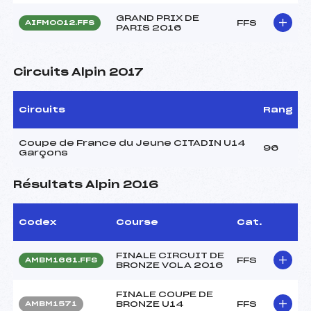
GRAND PRIX DE
FFS
AIFM0012.FFS
PARIS 2016
Circuits Alpin 2017
Circuits
Rang
Coupe de France du Jeune CITADIN U14
96
Garçons
Résultats Alpin 2016
Codex
Course
Cat.
FINALE CIRCUIT DE
FFS
AMBM1661.FFS
BRONZE VOLA 2016
FINALE COUPE DE
BRONZE U14
FFS
AMBM1571