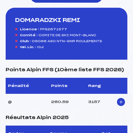
DOMARADZKI REMI
foi(s) le ski
Licence :
FFS2671577
Comité :
COMITE DE SKI MONT-BLANC
Club :
09066 ASO NTN-SNR ROULEMENTS
Val. Lic. :
Oui
Points Alpin FFS (10ème liste FFS 2026)
Pénalité
Points
Rang
@
260.59
3157
Résultats Alpin 2025