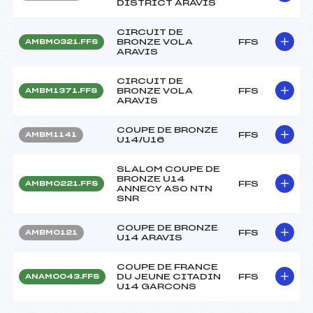
DISTRICT ARAVIS
CIRCUIT DE
BRONZE VOLA
FFS
AMBM0321.FFS
ARAVIS
CIRCUIT DE
BRONZE VOLA
FFS
AMBM1371.FFS
ARAVIS
COUPE DE BRONZE
FFS
AMBM1141
U14/U16
SLALOM COUPE DE
BRONZE U14
FFS
AMBM0221.FFS
ANNECY ASO NTN
SNR
COUPE DE BRONZE
FFS
AMBM0121
U14 ARAVIS
COUPE DE FRANCE
DU JEUNE CITADIN
FFS
ANAM0043.FFS
U14 GARCONS