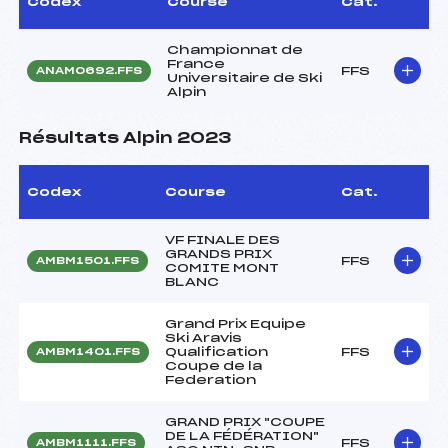
Codex
Course
Cat.
Championnat de
France
FFS
ANAM0692.FFS
Universitaire de Ski
Alpin
Résultats Alpin 2023
Codex
Course
Cat.
VF FINALE DES
GRANDS PRIX
FFS
AMBM1501.FFS
COMITE MONT
BLANC
Grand Prix Equipe
Ski Aravis
Qualification
FFS
AMBM1401.FFS
Coupe de la
Federation
GRAND PRIX "COUPE
DE LA FÉDÉRATION"
FFS
AMBM1111.FFS