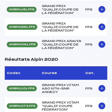
GRAND PRIX
"QUALIF.COUPE DE
FFS
AMBM1151.FFS
LA FÉDÉRATION"
GRAND PRIX
"QUALIF.COUPE DE
FFS
AMBM0251.FFS
LA FÉDÉRATION"
GRAND PRIX ARAVIS
"QUALIF.COUPE DE
FFS
AMBM0091.FFS
LA FÉDÉRATION"
Résultats Alpin 2020
Codex
Course
Cat.
GRAND PRIX VITAM
ASO NTN-SNR
FFS
AMBM1101.FFS
ANNECY
GRAND PRIX VITAM
"QUALIF COUPE
FFS
AMBM1073.FFS
FEDERATION"