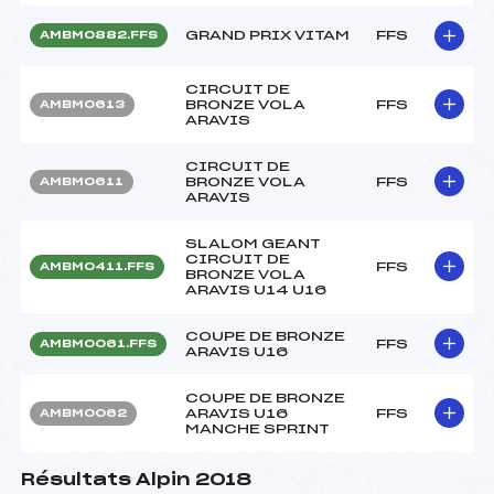
GRAND PRIX VITAM
FFS
AMBM0882.FFS
CIRCUIT DE
BRONZE VOLA
FFS
AMBM0613
ARAVIS
CIRCUIT DE
BRONZE VOLA
FFS
AMBM0611
ARAVIS
SLALOM GEANT
CIRCUIT DE
FFS
AMBM0411.FFS
BRONZE VOLA
ARAVIS U14 U16
COUPE DE BRONZE
FFS
AMBM0061.FFS
ARAVIS U16
COUPE DE BRONZE
ARAVIS U16
FFS
AMBM0062
MANCHE SPRINT
Résultats Alpin 2018