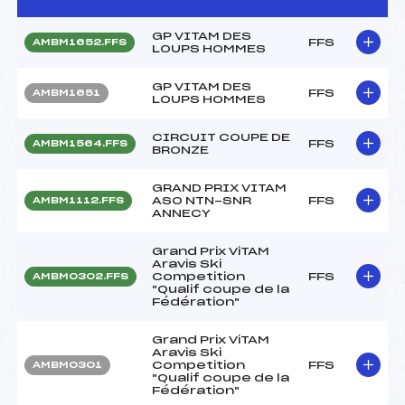
GP VITAM DES
FFS
AMBM1652.FFS
LOUPS HOMMES
GP VITAM DES
FFS
AMBM1651
LOUPS HOMMES
CIRCUIT COUPE DE
FFS
AMBM1564.FFS
BRONZE
GRAND PRIX VITAM
ASO NTN-SNR
FFS
AMBM1112.FFS
ANNECY
Grand Prix ViTAM
Aravis Ski
Competition
FFS
AMBM0302.FFS
"Qualif coupe de la
Fédération"
Grand Prix ViTAM
Aravis Ski
Competition
FFS
AMBM0301
"Qualif coupe de la
Fédération"