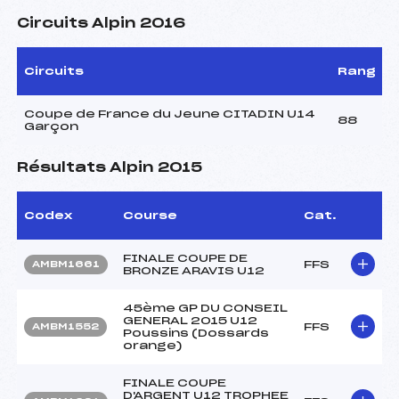
Circuits Alpin 2016
Circuits
Rang
Coupe de France du Jeune CITADIN U14
88
Garçon
Résultats Alpin 2015
Codex
Course
Cat.
FINALE COUPE DE
FFS
AMBM1661
BRONZE ARAVIS U12
45ème GP DU CONSEIL
GENERAL 2015 U12
FFS
AMBM1552
Poussins (Dossards
orange)
FINALE COUPE
D'ARGENT U12 TROPHEE