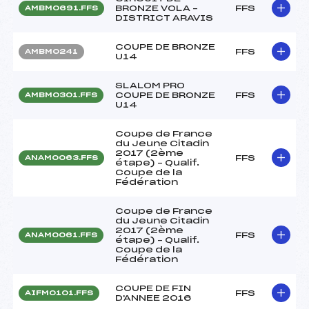
BRONZE VOLA –
FFS
AMBM0691.FFS
DISTRICT ARAVIS
COUPE DE BRONZE
FFS
AMBM0241
U14
SLALOM PRO
COUPE DE BRONZE
FFS
AMBM0301.FFS
U14
Coupe de France
du Jeune Citadin
2017 (2ème
FFS
ANAM0063.FFS
étape) – Qualif.
Coupe de la
Fédération
Coupe de France
du Jeune Citadin
2017 (2ème
FFS
ANAM0061.FFS
étape) – Qualif.
Coupe de la
Fédération
COUPE DE FIN
FFS
AIFM0101.FFS
D'ANNEE 2016