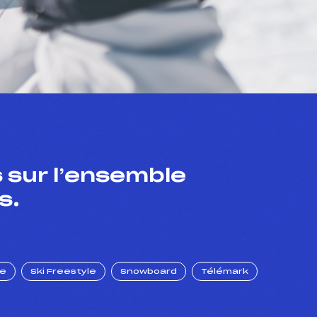
 sur l’ensemble
s.
ue
Ski Freestyle
Snowboard
Télémark