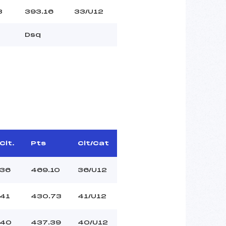
3
393.16
33/U12
Dsq
Clt.
Pts
Clt/Cat
36
469.10
36/U12
41
430.73
41/U12
40
437.39
40/U12