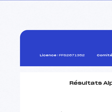
Licence :
FFS2671352
Comité
Résultats Al