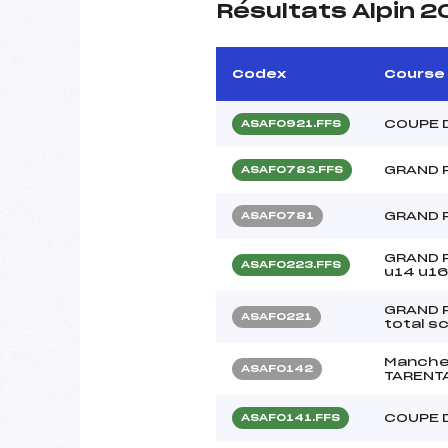
Résultats Alpin 2
Codex
Course
COUPE 
ASAF0921.FFS
GRAND 
ASAF0783.FFS
GRAND 
ASAF0781
GRAND P
ASAF0223.FFS
u14 u16
GRAND P
ASAF0221
total s
Manche-
ASAF0142
TARENT
COUPE 
ASAF0141.FFS