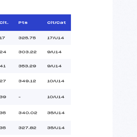
Clt.
Pts
Clt/Cat
17
325.75
17/U14
24
303.22
9/U14
41
353.29
9/U14
27
349.12
10/U14
39
–
10/U14
35
340.02
35/U14
35
327.82
35/U14