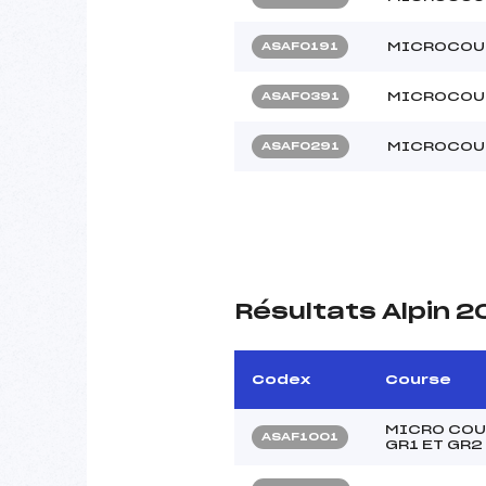
MICROCOUP
ASAF0191
MICROCOUP
ASAF0391
MICROCOUP
ASAF0291
Résultats Alpin 2
Codex
Course
MICRO COU
ASAF1001
GR1 ET GR2