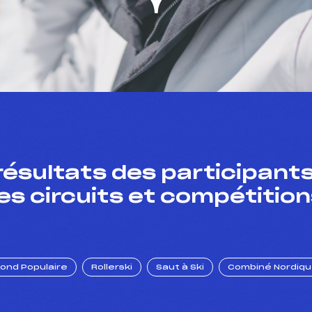
résultats des participants
es circuits et compétition
Fond Populaire
Rollerski
Saut à Ski
Combiné Nordiq