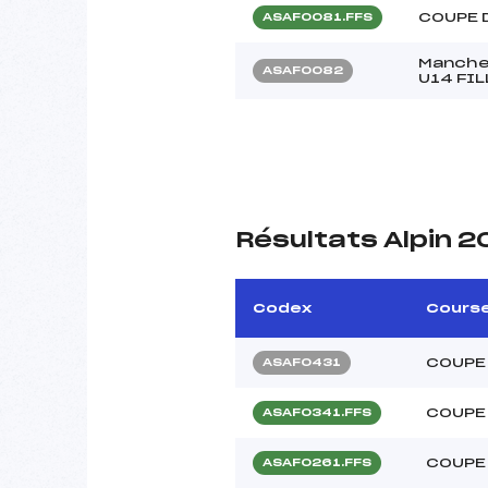
COUPE 
ASAF0081.FFS
Manche-
ASAF0082
U14 FIL
Résultats Alpin 2
Codex
Cours
COUPE 
ASAF0431
COUPE 
ASAF0341.FFS
COUPE 
ASAF0261.FFS