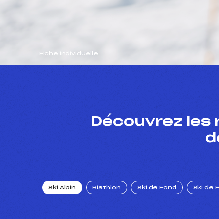
Fiche individuelle
Découvrez les 
d
Ski Alpin
Biathlon
Ski de Fond
Ski de 