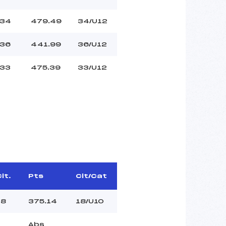
34
479.49
34/U12
36
441.99
36/U12
33
475.39
33/U12
lt.
Pts
Clt/Cat
18
375.14
18/U10
Abs