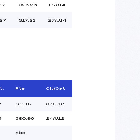
17
325.26
17/U14
27
317.21
27/U14
t.
Pts
Clt/Cat
7
131.02
37/U12
4
390.96
24/U12
Abd