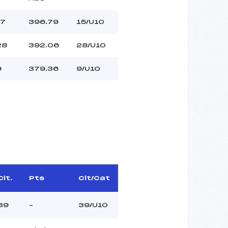
17
396.79
15/U10
28
392.06
28/U10
9
379.36
9/U10
Clt.
Pts
Clt/Cat
39
–
39/U10