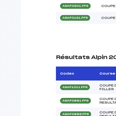
COUPE 
ASAF0201.FFS
COUPE 
ASAF0121.FFS
Résultats Alpin 2
Codex
Course
COUPE 
ASAF1011.FFS
FILLES
COUPE 
ASAF0881.FFS
RESULTA
COUPE 
ASAF0882.FFS
RESULTA