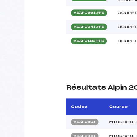
COUPE 
ASAF0561.FFS
COUPE 
ASAF0341.FFS
COUPE 
ASAF0181.FFS
Résultats Alpin 2
Codex
Course
MICROCOUP
ASAF0501
MICROCOUP
ASAF0451