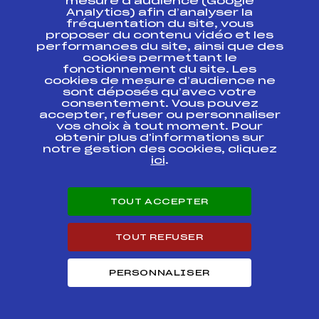
mesure d’audience (Google
Analytics) afin d’analyser la
Coupe d'Argent U12 Savoie – Trophée
fréquentation du site, vous
24
Carré Neige (Garçons)
proposer du contenu vidéo et les
performances du site, ainsi que des
cookies permettant le
Résultats Alpin 2018
fonctionnement du site. Les
cookies de mesure d’audience ne
sont déposés qu’avec votre
Codex
Course
Cat.
consentement. Vous pouvez
accepter, refuser ou personnaliser
vos choix à tout moment. Pour
COUPE DE BRONZE
obtenir plus d'informations sur
FFS
ASAM1182
TARENTAISE
notre gestion des cookies, cliquez
ici
.
COUPE DE BRONZE
FFS
ASAM1081.FFS
TARENTAISE
TOUT ACCEPTER
COUPE DE BRONZE
FFS
ASAM0871
U12 GARCONS
TOUT REFUSER
COUPE D'ARGENT
U12 TROPHEE
FFS
ASAM0751.FFS
PERSONNALISER
CARRE NEIGE
COUPE DE BRONZE
FFS
ASAM0731.FFS
TARENTAISE