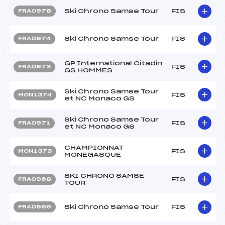
Ski Chrono Samse Tour
FIS
FRA0978
Ski Chrono Samse Tour
FIS
FRA0974
GP International Citadin
FIS
FRA0973
GS HOMMES
Ski Chrono Samse Tour
FIS
MON1374
et NC Monaco GS
Ski Chrono Samse Tour
FIS
FRA0971
et NC Monaco GS
CHAMPIONNAT
FIS
MON1373
MONEGASQUE
SKI CHRONO SAMSE
FIS
FRA0968
TOUR
Ski Chrono Samse Tour
FIS
FRA0966