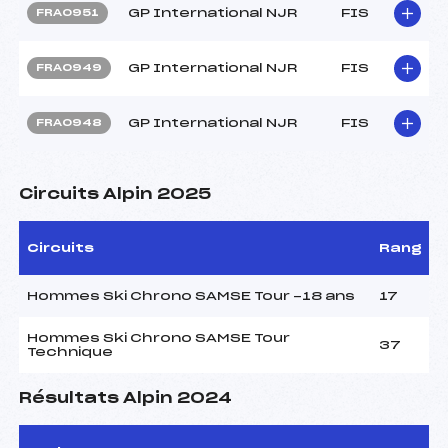
GP International NJR
FIS
FRA0951
GP International NJR
FIS
FRA0949
GP International NJR
FIS
FRA0948
Circuits Alpin 2025
Circuits
Rang
Hommes Ski Chrono SAMSE Tour -18 ans
17
Hommes Ski Chrono SAMSE Tour
37
Technique
Résultats Alpin 2024