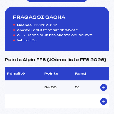
FRAGASSI SACHA
foi(s) le ski
Licence :
FFS2671337
Comité :
COMITE DE SKI DE SAVOIE
Club :
13055 CLUB DES SPORTS COURCHEVEL
Val. Lic. :
Oui
Points Alpin FFS (10ème liste FFS 2026)
Pénalité
Points
Rang
34.56
51