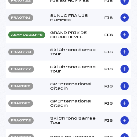
FIS SG HOMMES
FIS
FRA0722
SL NJC FRA U18
FIS
FRA0791
HOMMES
GRAND PRIX DE
FFS
ASAM0222.FFS
COURCHEVEL
Ski Chrono Samse
FIS
FRA0778
Tour
Ski Chrono Samse
FIS
FRA0777
Tour
GP International
FIS
FRA2026
Citadin
GP International
FIS
FRA2025
Citadin
Ski Chrono Samse
FIS
FRA0772
Tour