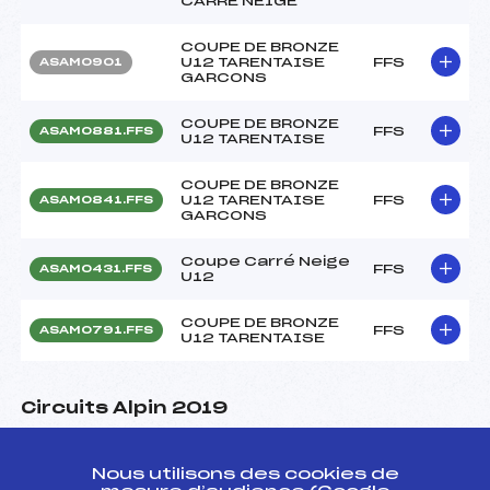
CARRE NEIGE"
COUPE DE BRONZE
U12 TARENTAISE
FFS
ASAM0901
GARCONS
COUPE DE BRONZE
FFS
ASAM0881.FFS
U12 TARENTAISE
COUPE DE BRONZE
U12 TARENTAISE
FFS
ASAM0841.FFS
GARCONS
Coupe Carré Neige
FFS
ASAM0431.FFS
U12
COUPE DE BRONZE
FFS
ASAM0791.FFS
U12 TARENTAISE
Circuits Alpin 2019
Circuits
Rang
Nous utilisons des cookies de