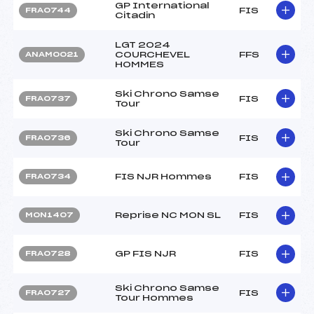
GP International
FIS
FRA0744
Citadin
LGT 2024
COURCHEVEL
FFS
ANAM0021
HOMMES
Ski Chrono Samse
FIS
FRA0737
Tour
Ski Chrono Samse
FIS
FRA0736
Tour
FIS NJR Hommes
FIS
FRA0734
Reprise NC MON SL
FIS
MON1407
GP FIS NJR
FIS
FRA0728
Ski Chrono Samse
FIS
FRA0727
Tour Hommes