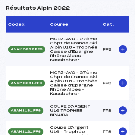
Résultats Alpin 2022
Codex
Course
Cat.
MORZ-AVO – 27ème
Chpt de France Ski
Alpin U16 – Trophée
FFS
ANAM0262.FFS
Caisse d'Epargne
Rhône Alpes –
Kassbohrer
MORZ-AVO – 27ème
Chpt de France Ski
Alpin U16 – Trophée
FFS
ANAM0261.FFS
Caisse d'Epargne
Rhône Alpes –
Kassbohrer
COUPE D'ARGENT
U16 TROPHEE
FFS
ASAM1131.FFS
BPAURA
Coupe d'Argent
U16 – Trophée
FFS
ASAM1121.FFS