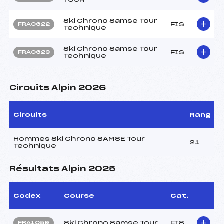
Ski Chrono Samse Tour
FIS
FRA0622
Technique
Ski Chrono Samse Tour
FIS
FRA0623
Technique
Circuits Alpin 2026
Circuits
Rang
Hommes Ski Chrono SAMSE Tour
21
Technique
Résultats Alpin 2025
Codex
Course
Cat.
Ski Chrono Samse Tour
FIS
FRA1059