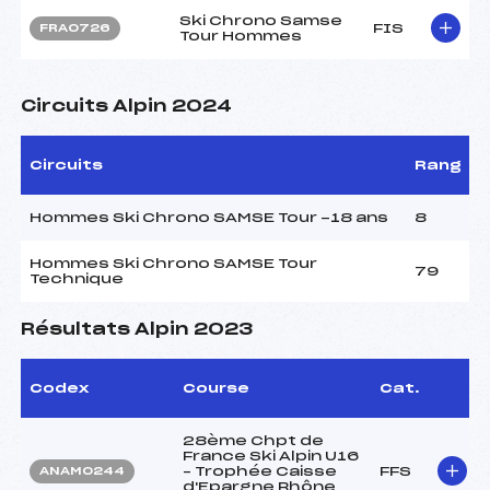
Ski Chrono Samse
FIS
FRA0726
Tour Hommes
Circuits Alpin 2024
Circuits
Rang
Hommes Ski Chrono SAMSE Tour -18 ans
8
Hommes Ski Chrono SAMSE Tour
79
Technique
Résultats Alpin 2023
Codex
Course
Cat.
28ème Chpt de
France Ski Alpin U16
– Trophée Caisse
FFS
ANAM0244
d'Epargne Rhône