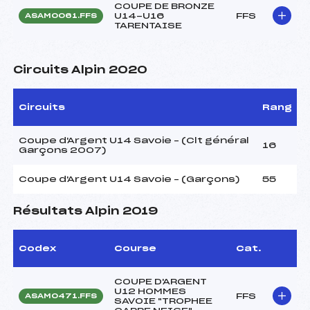
COUPE DE BRONZE
U14-U16
FFS
ASAM0061.FFS
TARENTAISE
Circuits Alpin 2020
Circuits
Rang
Coupe d'Argent U14 Savoie – (Clt général
16
Garçons 2007)
Coupe d'Argent U14 Savoie – (Garçons)
55
Résultats Alpin 2019
Codex
Course
Cat.
COUPE D'ARGENT
U12 HOMMES
FFS
ASAM0471.FFS
SAVOIE "TROPHEE