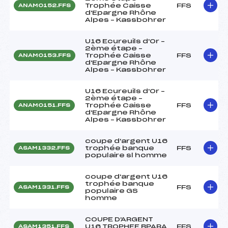
Trophée Caisse
FFS
ANAM0152.FFS
d'Epargne Rhône
Alpes – Kassbohrer
U16 Ecureuils d'Or –
2ème étape –
Trophée Caisse
FFS
ANAM0153.FFS
d'Epargne Rhône
Alpes – Kassbohrer
U16 Ecureuils d'Or –
2ème étape –
Trophée Caisse
FFS
ANAM0151.FFS
d'Epargne Rhône
Alpes – Kassbohrer
coupe d'argent U16
trophée banque
FFS
ASAM1332.FFS
populaire sl homme
coupe d'argent U16
trophée banque
FFS
ASAM1331.FFS
populaire GS
homme
COUPE D'ARGENT
U16 TROPHEE BPARA
FFS
ASAM1351.FFS