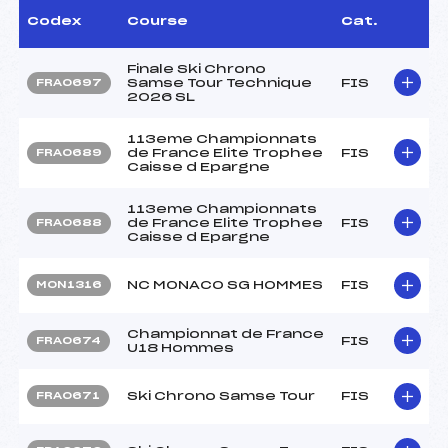
Codex
Course
Cat.
Finale Ski Chrono
Samse Tour Technique
FIS
FRA0697
2026 SL
113eme Championnats
de France Elite Trophee
FIS
FRA0689
Caisse d Epargne
113eme Championnats
de France Elite Trophee
FIS
FRA0688
Caisse d Epargne
NC MONACO SG HOMMES
FIS
MON1316
Championnat de France
FIS
FRA0674
U18 Hommes
Ski Chrono Samse Tour
FIS
FRA0671