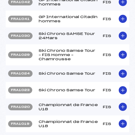
FIS
FRA1042
hommes
GP International Citadin
FIS
FRA1041
hommes
Ski Chrono SAMSE Tour
FIS
FRA1030
24Mars
Ski Chrono Samse Tour
– FIS Homme –
FIS
FRA1029
Chamrousse
Ski Chrono Samse Tour
FIS
FRA1024
Ski Chrono Samse Tour
FIS
FRA1023
Championnat de France
FIS
FRA1020
U18
Championnat de France
FIS
FRA1019
U18