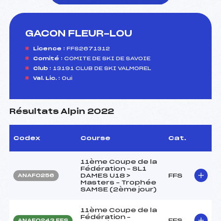
GACON FLEUR-LOU
foi(s) le ski
Licence :
FFS2671312
Comité :
COMITE DE SKI DE SAVOIE
Club :
13191 CLUB DE SKI VALMOREL
Val. Lic. :
Oui
Résultats Alpin 2022
Codex
Course
Cat.
11ème Coupe de la
Fédération – SL1
DAMES U18 >
FFS
ANAF0256
Masters – Trophée
SAMSE (2ème jour)
11ème Coupe de la
Fédération –
FFS
ANAF0243.FFS