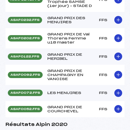
Trophée SAMSE
(1er jour) – STADE D
GRAND PRIX DES
FFS
ASAF0232.FFS
MENUIRES
GRAND PRIX DE Val
Thorens Femme
FFS
ASAF0202.FFS
u18 master
GRAND PRIX DE
FFS
ASAF0122.FFS
MERIBEL
GRAND PRIX DE
CHAMPAGNY EN
FFS
ASAF0092.FFS
VANOISE
LES MENUIRES
FFS
ASAF0072.FFS
GRAND PRIX DE
FFS
ASAF0052.FFS
COURCHEVEL
Résultats Alpin 2020