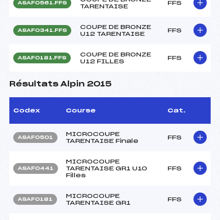
FFS
ASAF0561.FFS
TARENTAISE
COUPE DE BRONZE
FFS
ASAF0341.FFS
U12 TARENTAISE
COUPE DE BRONZE
FFS
ASAF0181.FFS
U12 FILLES
Résultats Alpin 2015
Codex
Course
Cat.
MICROCOUPE
FFS
ASAF0501
TARENTAISE Finale
MICROCOUPE
TARENTAISE GR1 U10
FFS
ASAF0441
Filles
MICROCOUPE
FFS
ASAF0181
TARENTAISE GR1