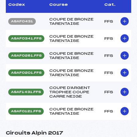
Codex
Course
Cat.
COUPE DE BRONZE
FFS
ASAF0431
TARENTAISE
COUPE DE BRONZE
FFS
ASAF0341.FFS
TARENTAISE
COUPE DE BRONZE
FFS
ASAF0261.FFS
TARENTAISE
COUPE DE BRONZE
FFS
ASAF0201.FFS
TARENTAISE
COUPE D'ARGENT
TROPHEE COUPE
FFS
ASAF1431.FFS
CARRE NEIGE
COUPE DE BRONZE
FFS
ASAF0121.FFS
TARENTAISE
Circuits Alpin 2017