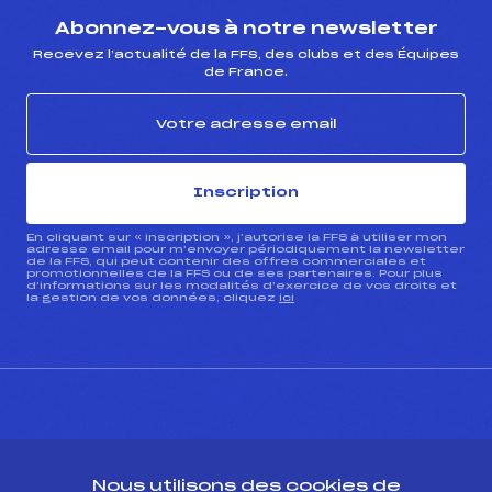
Abonnez-vous à notre newsletter
Recevez l’actualité de la FFS, des clubs et des Équipes
de France.
Inscription
En cliquant sur « inscription », j’autorise la FFS à utiliser mon
adresse email pour m’envoyer périodiquement la newsletter
de la FFS, qui peut contenir des offres commerciales et
promotionnelles de la FFS ou de ses partenaires. Pour plus
d’informations sur les modalités d’exercice de vos droits et
la gestion de vos données, cliquez
ici
CONTACT
Nous utilisons des cookies de