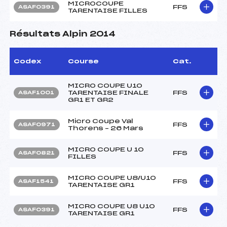
MICROCOUPE
FFS
ASAF0391
TARENTAISE FILLES
Résultats Alpin 2014
Codex
Course
Cat.
MICRO COUPE U10
TARENTAISE FINALE
FFS
ASAF1001
GR1 ET GR2
Micro Coupe Val
FFS
ASAF0971
Thorens – 26 Mars
MICRO COUPE U 10
FFS
ASAF0821
FILLES
MICRO COUPE U8/U10
FFS
ASAF1541
TARENTAISE GR1
MICRO COUPE U8 U10
FFS
ASAF0391
TARENTAISE GR1