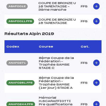
COUPE DE BRONZE U
16 TARENTAISE –
FFS
ASAF0012
3ème manche
COUPE DE BRONZE U
FFS
ASAF0011.FFS
16 TARENTAISE
Résultats Alpin 2019
Codex
Course
Cat.
8ème Coupe de la
Fédération –
FFS
ANAF0271
Trophée SAMSE
STADE C
8ème Coupe de la
Fédération –
FFS
ANAF0261.FFS
Trophée SAMSE
(1er jour) STADE A
Mémorial
H.SCARAFFIOTTI
Pre qualifications
FFS
ANAF0244.FFS