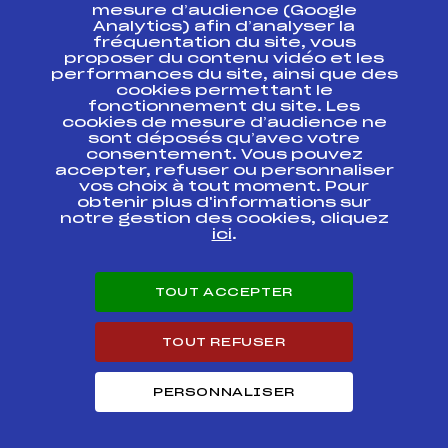
ESPACE PRESSE
mesure d’audience (Google
Analytics) afin d’analyser la
fréquentation du site, vous
Ressources
proposer du contenu vidéo et les
performances du site, ainsi que des
Pass’Neige
cookies permettant le
Projet sportif fédéral
fonctionnement du site. Les
cookies de mesure d’audience ne
Projet de performance fédéral
sont déposés qu’avec votre
Antidopage
consentement. Vous pouvez
Pôle Développement, Formation, Suivi
accepter, refuser ou personnaliser
Scientifique
vos choix à tout moment. Pour
Listes ministérielles
obtenir plus d'informations sur
notre gestion des cookies, cliquez
Pôle vie de l’athlète
ici
.
Enseignement professionnel
Informatique et chronométrage
Circuits
TOUT ACCEPTER
Carrières
Développement des habiletés mentales
TOUT REFUSER
PERSONNALISER
© 2026 Fédération Française de Ski
Mentions légales
Politique de
confidentialité
Cookies