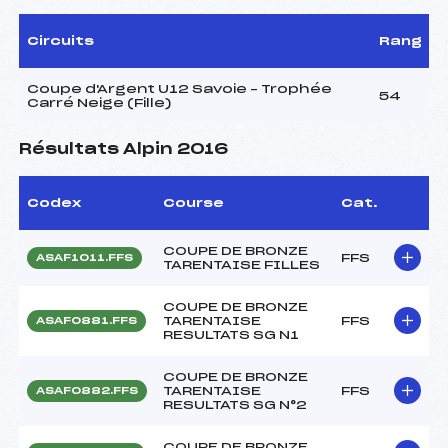
Circuits
Rang
Coupe d'Argent U12 Savoie – Trophée
54
Carré Neige (Fille)
Résultats Alpin 2016
Codex
Course
Cat.
COUPE DE BRONZE
FFS
ASAF1011.FFS
TARENTAISE FILLES
COUPE DE BRONZE
TARENTAISE
FFS
ASAF0881.FFS
RESULTATS SG N1
COUPE DE BRONZE
TARENTAISE
FFS
ASAF0882.FFS
RESULTATS SG N°2
COUPE DE BRONZE