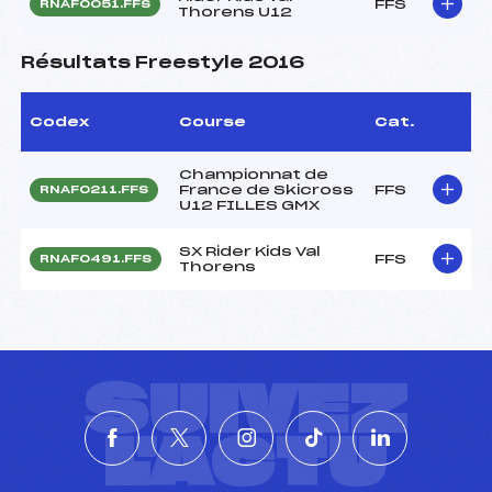
FFS
RNAF0051.FFS
Thorens U12
Résultats Freestyle 2016
Codex
Course
Cat.
Championnat de
France de Skicross
FFS
RNAF0211.FFS
U12 FILLES GMX
SX Rider Kids Val
FFS
RNAF0491.FFS
Thorens
SUIVEZ
L'ACTU