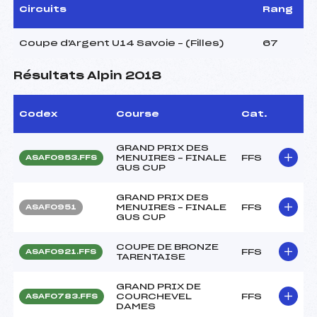
Circuits
Rang
Coupe d'Argent U14 Savoie – (Filles)
67
Résultats Alpin 2018
Codex
Course
Cat.
GRAND PRIX DES
MENUIRES – FINALE
FFS
ASAF0953.FFS
GUS CUP
GRAND PRIX DES
MENUIRES – FINALE
FFS
ASAF0951
GUS CUP
COUPE DE BRONZE
FFS
ASAF0921.FFS
TARENTAISE
GRAND PRIX DE
COURCHEVEL
FFS
ASAF0783.FFS
DAMES