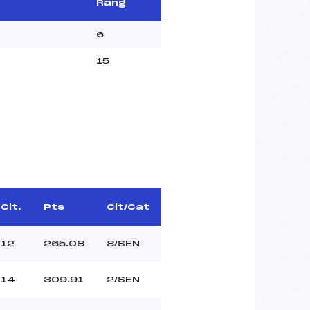
Rang
6
15
Clt.
Pts
Clt/Cat
12
265.08
8/SEN
14
309.91
2/SEN