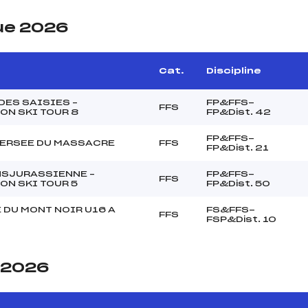
ue 2026
Cat.
Discipline
DES SAISIES –
FP&FFS-
FFS
ON SKI TOUR 8
FP&Dist. 42
FP&FFS-
VERSEE DU MASSACRE
FFS
FP&Dist. 21
NSJURASSIENNE –
FP&FFS-
FFS
ON SKI TOUR 5
FP&Dist. 50
 DU MONT NOIR U16 A
FS&FFS-
FFS
FSP&Dist. 10
e 2026