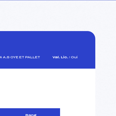
A.S OYE ET PALLET
Val. Lic. :
Oui
Rang