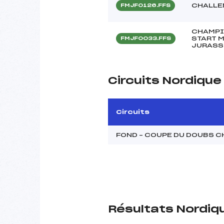
CHALLE
FMJF0126.FFS
CHAMPI
START 
FMJF0033.FFS
JURASS
Circuits Nordiqu
Circuits
FOND – COUPE DU DOUBS C
Résultats Nordiq