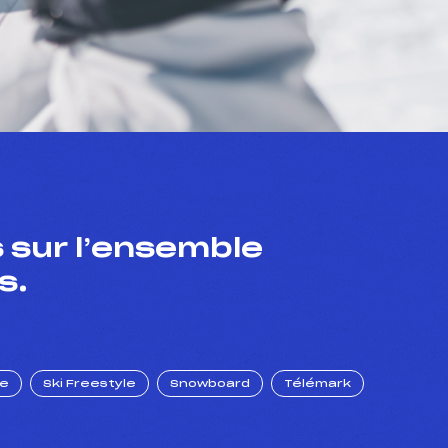
 sur l’ensemble
s.
ue
Ski Freestyle
Snowboard
Télémark