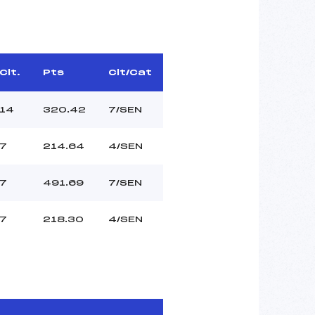
Clt.
Pts
Clt/Cat
14
320.42
7/SEN
7
214.64
4/SEN
7
491.69
7/SEN
7
218.30
4/SEN