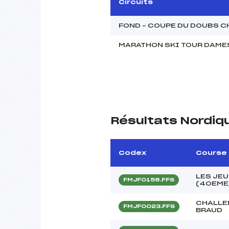
Circuits
FOND – COUPE DU DOUBS C
MARATHON SKI TOUR DAME
Résultats Nordiq
Codex
Course
LES JE
FMJF0156.FFS
(40EME
CHALLE
FMJF0023.FFS
BRAUD