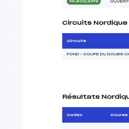
OUVERT
FMJF0013.FFS
Circuits Nordiqu
Circuits
FOND – COUPE DU DOUBS C
Résultats Nordiq
Codex
Course