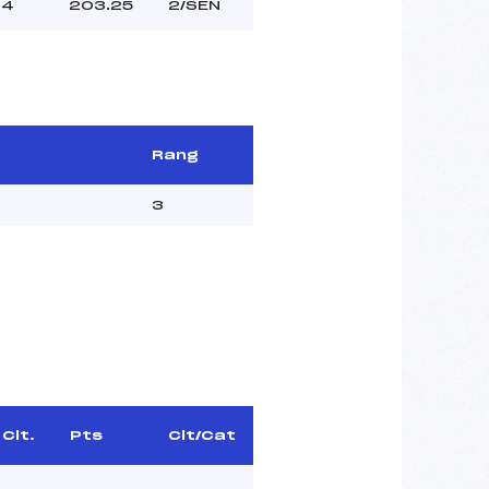
4
203.25
2/SEN
Rang
3
Clt.
Pts
Clt/Cat