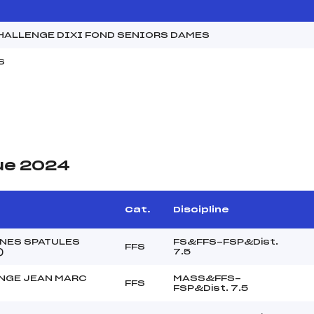
HALLENGE DIXI FOND SENIORS DAMES
S
ue 2024
Cat.
Discipline
UNES SPATULES
FS&FFS-FSP&Dist.
FFS
)
7.5
NGE JEAN MARC
MASS&FFS-
FFS
FSP&Dist. 7.5