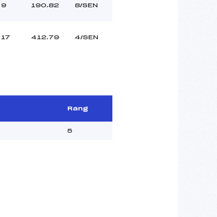
9
190.82
8/SEN
17
412.79
4/SEN
Rang
5