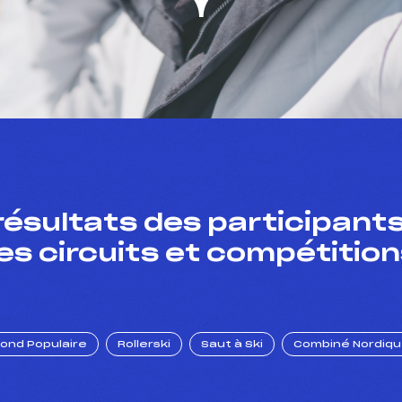
résultats des participants
es circuits et compétition
Fond Populaire
Rollerski
Saut à Ski
Combiné Nordiq