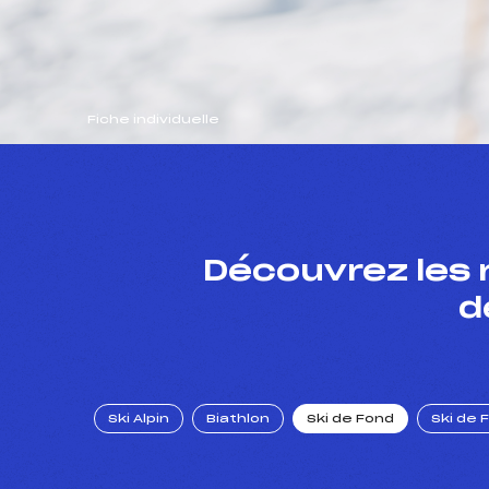
Fiche individuelle
Découvrez les 
d
Ski Alpin
Biathlon
Ski de Fond
Ski de 