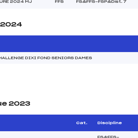
URE 2024 MJ
FFS
FS&FFS-FSP&Dist. 7
e 2024
HALLENGE DIXI FOND SENIORS DAMES
ue 2023
Cat.
Discipline
FS&FFS-