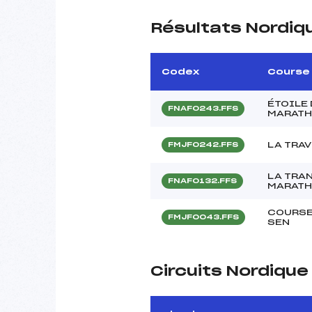
Résultats Nordiq
Codex
Course
ÉTOILE 
FNAF0243.FFS
MARATH
LA TRA
FMJF0242.FFS
LA TRA
FNAF0132.FFS
MARATH
COURSE
FMJF0043.FFS
SEN
Circuits Nordiqu