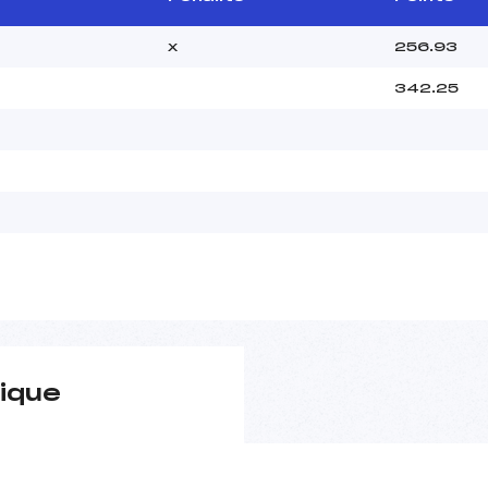
x
256.93
342.25
ique