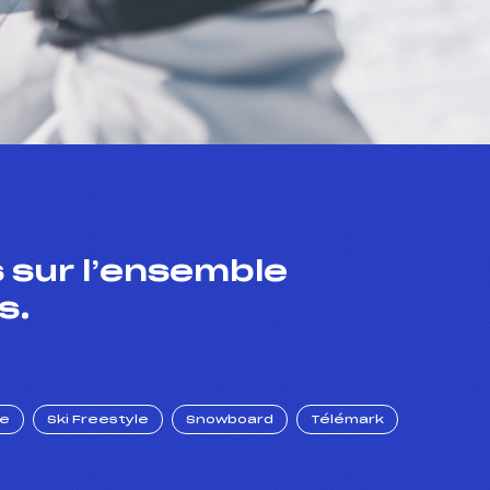
 sur l’ensemble
s.
ue
Ski Freestyle
Snowboard
Télémark