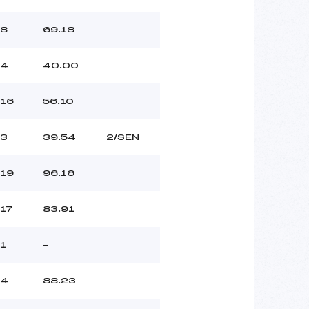
8
69.18
4
40.00
16
56.10
3
39.54
2/SEN
19
96.16
17
83.91
1
–
4
88.23