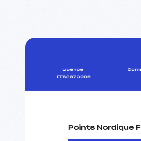
Licence :
Comi
FFS2670996
Points Nordique F