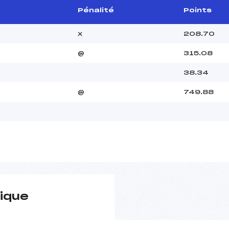
Pénalité
Points
x
208.70
@
315.08
38.34
@
749.88
ique