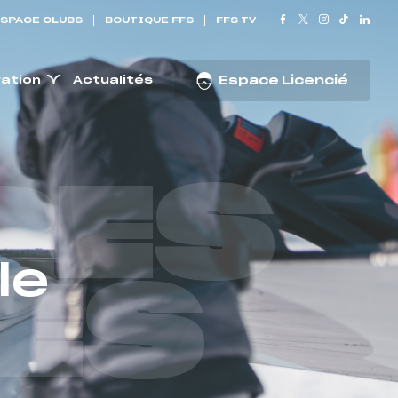
SPACE CLUBS
BOUTIQUE FFS
FFS TV
ration
Actualités
Espace Licencié
RES
le
ES