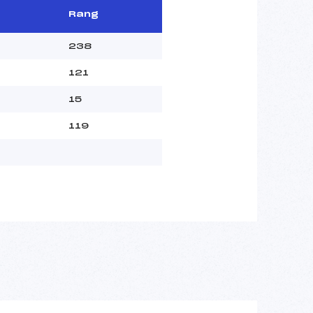
Rang
238
121
15
119