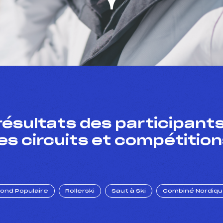
résultats des participants
es circuits et compétition
Fond Populaire
Rollerski
Saut à Ski
Combiné Nordiq