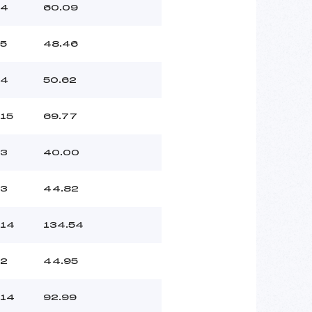
4
60.09
5
48.46
4
50.62
15
69.77
3
40.00
3
44.82
14
134.54
2
44.95
14
92.99