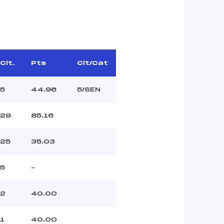
Clt.
Pts
Clt/Cat
5
44.96
5/SEN
29
85.16
25
35.03
5
–
2
40.00
1
40.00