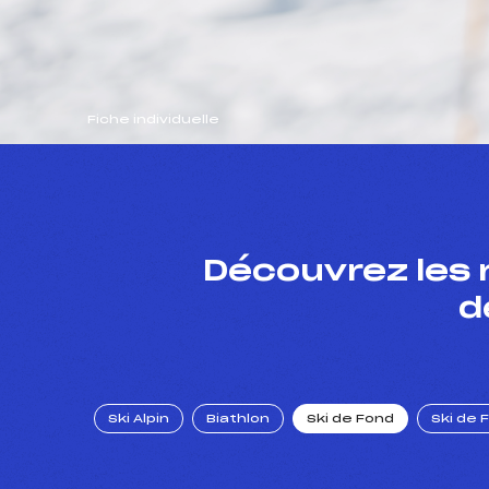
Fiche individuelle
Découvrez les 
d
Ski Alpin
Biathlon
Ski de Fond
Ski de 