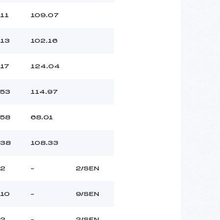
11
109.07
13
102.16
17
124.04
53
114.97
58
68.01
38
108.33
2
–
2/SEN
10
–
9/SEN
2
–
2/SEN