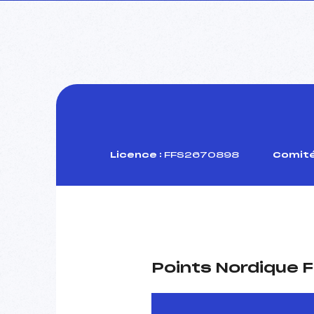
Licence :
FFS2670898
Comité
Points Nordique F