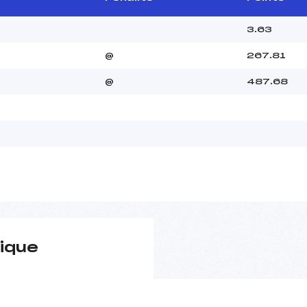
3.63
@
267.81
@
487.68
ique