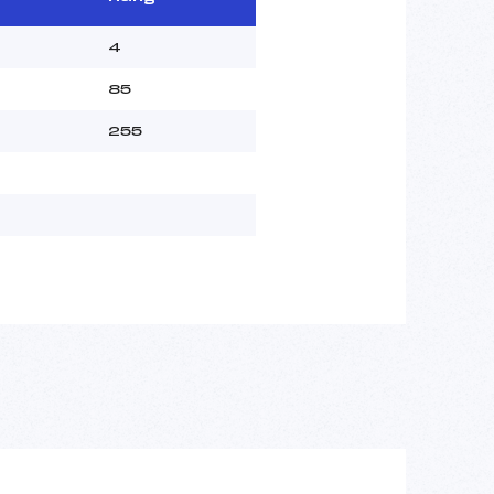
4
85
255