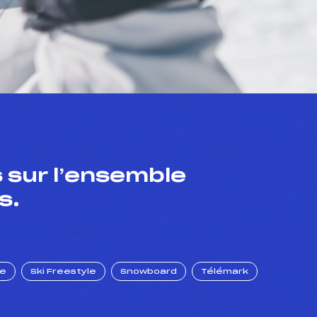
 sur l’ensemble
s.
ue
Ski Freestyle
Snowboard
Télémark