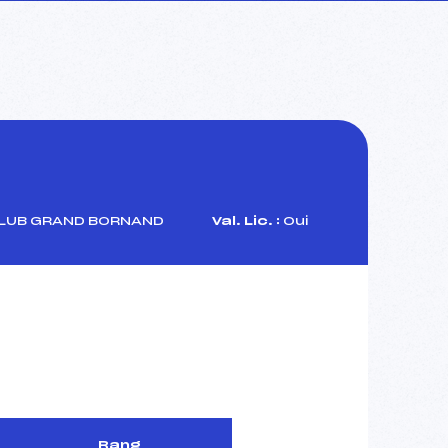
LUB GRAND BORNAND
Val. Lic. :
Oui
Rang