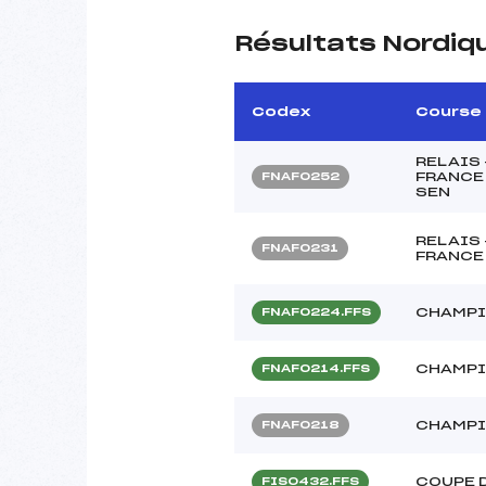
Résultats Nordiq
Codex
Course
RELAIS
FRANCE 
FNAF0252
SEN
RELAIS
FNAF0231
FRANCE 
CHAMPI
FNAF0224.FFS
CHAMPI
FNAF0214.FFS
CHAMPI
FNAF0218
COUPE 
FIS0432.FFS