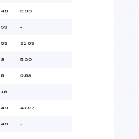
48
5.00
53
–
53
31.63
8
5.00
5
9.53
16
–
49
41.27
48
–