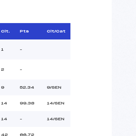
Clt.
Pts
Clt/Cat
1
–
2
–
9
52.34
9/SEN
14
99.38
14/SEN
14
–
14/SEN
42
66.72