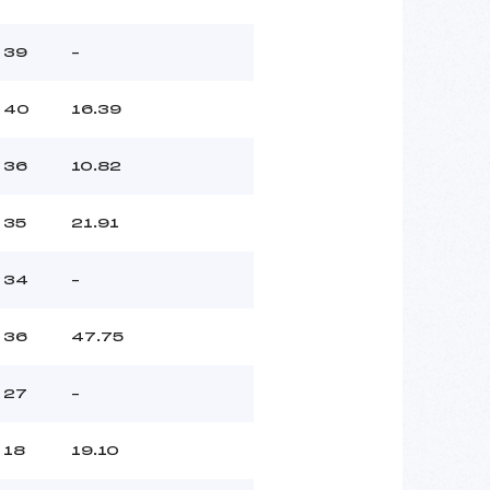
39
–
40
16.39
36
10.82
35
21.91
34
–
36
47.75
27
–
18
19.10