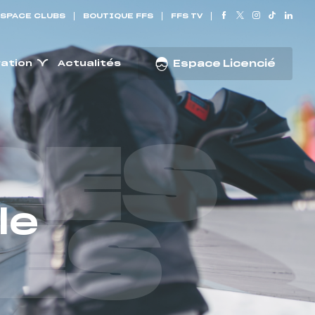
SPACE CLUBS
BOUTIQUE FFS
FFS TV
ration
Actualités
Espace Licencié
RES
le
ES