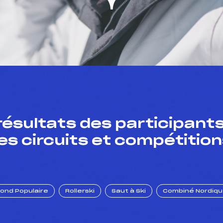
résultats des participants
es circuits et compétition
Fond Populaire
Rollerski
Saut à Ski
Combiné Nordiq