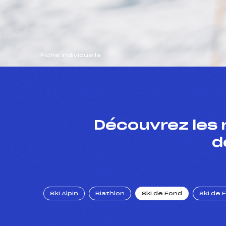
Fiche individuelle
Découvrez les 
d
Ski Alpin
Biathlon
Ski de Fond
Ski de 