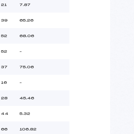
21
7.87
39
65.26
52
68.06
52
–
37
75.06
16
–
28
45.46
44
5.32
66
106.82