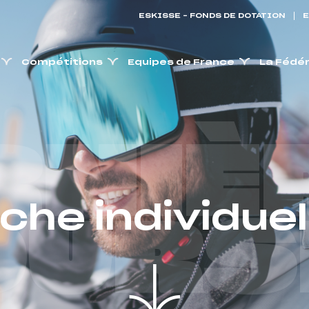
ESKISSE – FONDS DE DOTATION
E
Compétitions
Equipes de France
La Fédé
RNIÈ
iche individuel
OURS