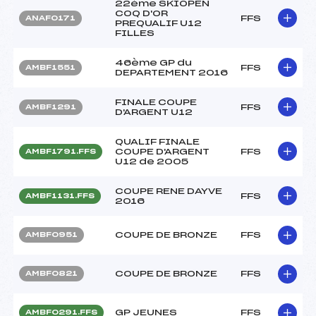
22ème SKIOPEN
COQ D'OR
FFS
ANAF0171
PREQUALIF U12
FILLES
46ème GP du
FFS
AMBF1551
DEPARTEMENT 2016
FINALE COUPE
FFS
AMBF1291
D'ARGENT U12
QUALIF FINALE
COUPE D'ARGENT
FFS
AMBF1791.FFS
U12 de 2005
COUPE RENE DAYVE
FFS
AMBF1131.FFS
2016
COUPE DE BRONZE
FFS
AMBF0951
COUPE DE BRONZE
FFS
AMBF0821
GP JEUNES
FFS
AMBF0291.FFS