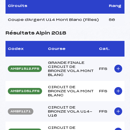
Circuits
Rang
Coupe d'Argent U14 Mont Blanc (Filles)
56
Résultats Alpin 2018
Codex
Course
Cat.
GRANDE FINALE
CIRCUIT DE
FFS
AMBF1512.FFS
BRONZE VOLA MONT
BLANC
CIRCUIT DE
BRONZE VOLA MONT
FFS
AMBF1051.FFS
BLANC
CIRCUIT DE
BRONZE VOLA U14-
FFS
AMBF1171
U16
CIRCUIT DE