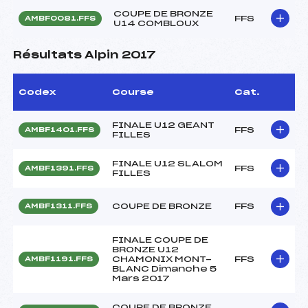
COUPE DE BRONZE
FFS
AMBF0081.FFS
U14 COMBLOUX
Résultats Alpin 2017
Codex
Course
Cat.
FINALE U12 GEANT
FFS
AMBF1401.FFS
FILLES
FINALE U12 SLALOM
FFS
AMBF1391.FFS
FILLES
COUPE DE BRONZE
FFS
AMBF1311.FFS
FINALE COUPE DE
BRONZE U12
CHAMONIX MONT-
FFS
AMBF1191.FFS
BLANC Dimanche 5
Mars 2017
COUPE DE BRONZE