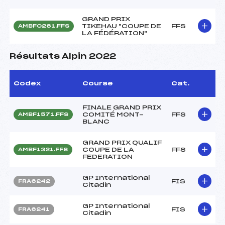
GRAND PRIX
TIKEHAU "COUPE DE
FFS
AMBF0261.FFS
LA FÉDÉRATION"
Résultats Alpin 2022
Codex
Course
Cat.
FINALE GRAND PRIX
COMITÉ MONT-
FFS
AMBF1571.FFS
BLANC
GRAND PRIX QUALIF
COUPE DE LA
FFS
AMBF1321.FFS
FEDERATION
GP International
FIS
FRA6242
Citadin
GP International
FIS
FRA6241
Citadin