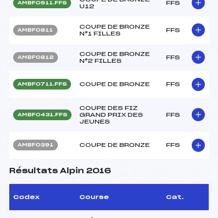
FFS
AMBF0911.FFS
U12
COUPE DE BRONZE
FFS
AMBF0811
N°1 FILLES
COUPE DE BRONZE
FFS
AMBF0812
N°2 FILLES
COUPE DE BRONZE
FFS
AMBF0711.FFS
COUPE DES FIZ
GRAND PRIX DES
FFS
AMBF0431.FFS
JEUNES
COUPE DE BRONZE
FFS
AMBF0391
Résultats Alpin 2016
Codex
Course
Cat.