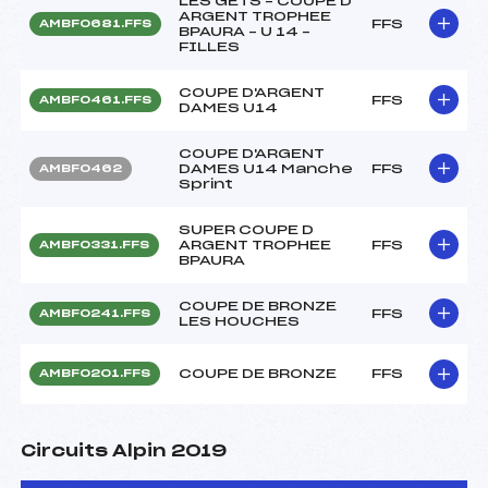
LES GETS – COUPE D
ARGENT TROPHEE
FFS
AMBF0681.FFS
BPAURA – U 14 –
FILLES
COUPE D'ARGENT
FFS
AMBF0461.FFS
DAMES U14
COUPE D'ARGENT
DAMES U14 Manche
FFS
AMBF0462
Sprint
SUPER COUPE D
ARGENT TROPHEE
FFS
AMBF0331.FFS
BPAURA
COUPE DE BRONZE
FFS
AMBF0241.FFS
LES HOUCHES
COUPE DE BRONZE
FFS
AMBF0201.FFS
Circuits Alpin 2019