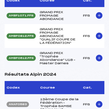
Codex
Course
Cat.
GRAND PRIX
FROMAGE
FFS
AMBF1071.FFS
ABONDANCE
GRAND PRIX
FROMAGE
ABONDANCE
FFS
AMBF0812.FFS
"QUALIF COUPE DE
LA FÉDÉRATION"
GRAND PRIX
"Trophée
FFS
AMBF0612.FFS
Abondance" U18 –
Master Dames
Résultats Alpin 2024
Codex
Course
Cat.
13ème Coupe de la
Fédération –
FFS
ANAF0583
Trophée SAMSE