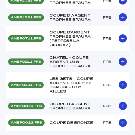
FFS
AMBF1021.FFS
TROPHEE BPAURA
COUPE D ARGENT
FFS
AMBF1691.FFS
TROPHEE BPAURA
COUPE D'ARGENT
TROPHEE BPAURA
FFS
AMBF0711.FFS
(REPRISE LA
CLUSAZ)
CHATEL – COUPE
ARGENT U16 –
FFS
AMBF0211.FFS
TROPHEE BPAURA
LES GETS – COUPE
ARGENT TROPHEE
FFS
AMBF0131.FFS
BPAURA – U16
FILLES
COUPE D ARGENT
FFS
AMBF0071.FFS
TROPHEE BPAURA
COUPE DE BRONZE
FFS
AMBF0022.FFS