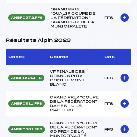
GRAND PRIX
"QUALIF COUPE DE
LA FÉDÉRATION"
FFS
AMBF0372.FFS
GRAND PRIX DE LA
MUNICIPALITE
Résultats Alpin 2023
Codex
Course
Cat.
VF FINALE DES
GRANDS PRIX
FFS
AMBF1501.FFS
COMITE MONT
BLANC
GRAND PRIX "COUPE
DE LA FÉDÉRATION"
FFS
AMBF0611.FFS
DAMES – U 18 –
MASTERS
GRAND PRIX "COUPE
DE LA FÉDÉRATION"
FFS
AMBF0361.FFS
GD PRIX DE LA
MUNICIPALITÉ