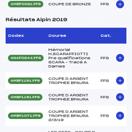
COUPE DE BRONZE
FFS
AMBF0021.FFS
Résultats Alpin 2019
Codex
Course
Cat.
Mémorial
H.SCARAFFIOTTI
Pre qualifications
FFS
ANAF0244.FFS
SCARA – Tracé A
Dames
COUPE D ARGENT
FFS
AMBF1191.FFS
TROPHEE BPAURA
COUPE D ARGENT
FFS
AMBF1161.FFS
TROPHEE BPAURA
COUPE D ARGENT
TROPHEE BPAURA
FFS
AMBF1071.FFS
2/3/19