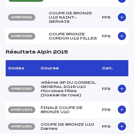
COUPE DE BRONZE
U12 SAINT-
FFS
AMBF0521
GERVAIS
COUPE BRONZE
FFS
AMBF0351
CORDON U12 FILLES
Résultats Alpin 2015
Codex
Course
Cat.
45ème GP DU CONSEIL
GENERAL 2015 U10
FFS
AMBF1551
Microbes Filles
(Dossards rose)
FINALE COUPE DE
FFS
AMBF1601
BRONZE U10
COUPE DE BRONZE U10
FFS
AMBF1291
Dames