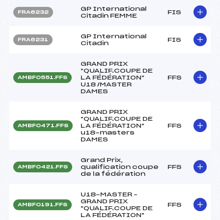
GP International
FIS
FRA6232
Citadin FEMME
GP International
FIS
FRA6231
Citadin
GRAND PRIX
"QUALIF.COUPE DE
LA FÉDÉRATION"
FFS
AMBF0551.FFS
U18 /MASTER
DAMES
GRAND PRIX
"QUALIF.COUPE DE
LA FÉDÉRATION"
FFS
AMBF0471.FFS
u18-masters
DAMES
Grand Prix,
qualification coupe
FFS
AMBF0421.FFS
de la fédération
U18-MASTER –
GRAND PRIX
FFS
AMBF0191.FFS
"QUALIF.COUPE DE
LA FÉDÉRATION"