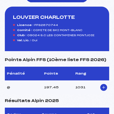
LOUVIER CHARLOTTE
foi(s) le ski
Licence :
FFS2670744
Comité :
COMITE DE SKI MONT-BLANC
Club :
09024 S.C LES CONTAMINES MONTJOIE
Val. Lic. :
Oui
Points Alpin FFS (10ème liste FFS 2026)
Pénalité
Points
Rang
@
197.45
1031
Résultats Alpin 2025