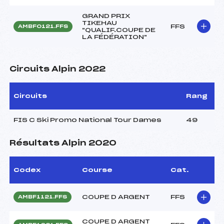
GRAND PRIX
TIKEHAU
FFS
AMBF0121.FFS
"QUALIF.COUPE DE
LA FÉDÉRATION"
Circuits Alpin 2022
Circuits
Rang
FIS C Ski Promo National Tour Dames
49
Résultats Alpin 2020
Codex
Course
Cat.
COUPE D ARGENT
FFS
AMBF1121.FFS
COUPE D ARGENT