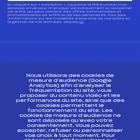
En cliquant sur « inscription », j’autorise la FFS à utiliser mon
adresse email pour m’envoyer périodiquement la newsletter
de la FFS, qui peut contenir des offres commerciales et
promotionnelles de la FFS ou de ses partenaires. Pour plus
d’informations sur les modalités d’exercice de vos droits et
la gestion de vos données, cliquez
ici
CONTACT
Nous utilisons des cookies de
ESPACE PRESSE
mesure d’audience (Google
Analytics) afin d’analyser la
fréquentation du site, vous
Ressources
proposer du contenu vidéo et les
performances du site, ainsi que des
Pass’Neige
cookies permettant le
Projet sportif fédéral
fonctionnement du site. Les
cookies de mesure d’audience ne
Projet de performance fédéral
sont déposés qu’avec votre
Antidopage
consentement. Vous pouvez
Pôle Développement, Formation, Suivi
accepter, refuser ou personnaliser
Scientifique
vos choix à tout moment. Pour