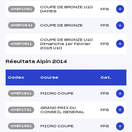
COUPE DE BRONZE U10
FFS
AMBF1091
DAMES
COUPE DE BRONZE
FFS
AMBF0941
COUPE DE BRONZE U10
Dimanche 1er Février
FFS
AMBF0511
2015 U10
Résultats Alpin 2014
Codex
Course
Cat.
MICRO COUPE
FFS
AMBF1811
GRAND PRIX DU
FFS
AMBF1721
CONSEIL GENERAL
MICRO COUPE
FFS
AMBF1591