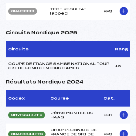
TEST RESULTAT
FFS
ONAF9999
lapped
Circuits Nordique 2025
Circuits
Rang
COUPE DE FRANCE SAMSE NATIONAL TOUR
15
SKI DE FOND SENIORS DAMES
Résultats Nordique 2024
Codex
Course
Cat.
2ème MONTEE DU
FFS
OMVF0014.FFS
HAAG
CHAMPIONNATS DE
FRANCE DE SKI DE
FFS
ONAF0044.FFS