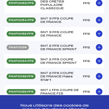
DES CRETES
FFS
FMVF0062.FFS
POPULAIRE
CLASSIQUE
SNT 3 FFS COUPE
FFS
FNAF0054.FFS
DE FRANCE
SNT 3 FFS COUPE
FFS
FNAF0052.FFS
DE FRANCE
SNT 2 FFS COUPE
FFS
FNAF0036
DE FRANCE SPRINT
SNT 2 FFS COUPE
FFS
FNAF0034.FFS
DE FRANCE SPRINT
SNT 2 FFS COUPE
DE FRANCE Mass
FFS
FNAF0032.FFS
Start
SNT 1 FFS COUPE DE
FFS
FNAF0022.FFS
FRANCE FIS
KO-QLF – SNT 1 FFS
Nous utilisons des cookies de
COUPE DE FRANCE
FFS
FNAF0015.FFS