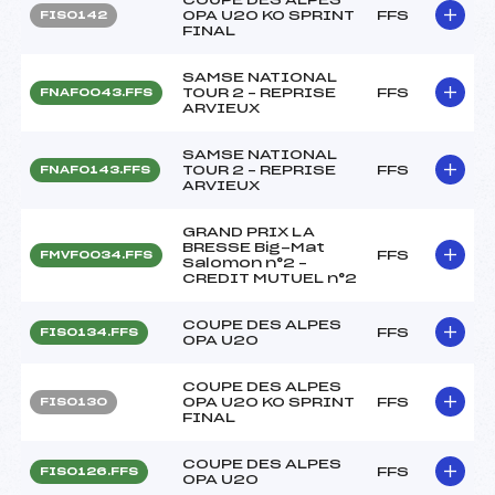
OPA U20 KO SPRINT
FFS
FIS0142
FINAL
SAMSE NATIONAL
TOUR 2 – REPRISE
FFS
FNAF0043.FFS
ARVIEUX
SAMSE NATIONAL
TOUR 2 – REPRISE
FFS
FNAF0143.FFS
ARVIEUX
GRAND PRIX LA
BRESSE Big-Mat
FFS
FMVF0034.FFS
Salomon n°2 –
CREDIT MUTUEL n°2
COUPE DES ALPES
FFS
FIS0134.FFS
OPA U20
COUPE DES ALPES
OPA U20 KO SPRINT
FFS
FIS0130
FINAL
COUPE DES ALPES
FFS
FIS0126.FFS
OPA U20