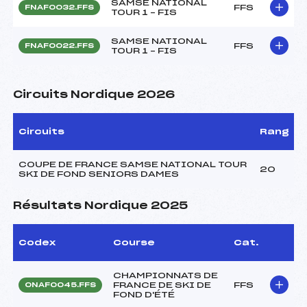
SAMSE NATIONAL
FFS
FNAF0032.FFS
TOUR 1 – FIS
SAMSE NATIONAL
FFS
FNAF0022.FFS
TOUR 1 – FIS
Circuits Nordique 2026
Circuits
Rang
COUPE DE FRANCE SAMSE NATIONAL TOUR
20
SKI DE FOND SENIORS DAMES
Résultats Nordique 2025
Codex
Course
Cat.
CHAMPIONNATS DE
FRANCE DE SKI DE
FFS
ONAF0045.FFS
FOND D'ÉTÉ