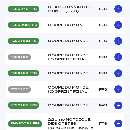
CHAMPIONNATS DU
FFS
FIS0273.FFS
MONDE (U23)
COUPE DU MONDE
FFS
FIS0200.FFS
COUPE DU MONDE
FFS
FIS0195.FFS
COUPE DU MONDE
FFS
FIS0196
KO SPRINT FINAL
COUPE DU MONDE
FFS
FIS0189.FFS
COUPE DU MONDE
FFS
FIS0190
KO SPRINT FINAL
COUPE DU MONDE
FFS
FIS0188.FFS
22ème NORDIQUE
DES CRETES
FFS
FMVF0091.FFS
POPULAIRE – SKATE