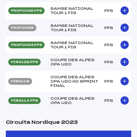
SAMSE NATIONAL
FFS
FNAF0032.FFS
TOUR 1 FIS
SAMSE NATIONAL
FFS
FNAF0026
TOUR 1 FIS
SAMSE NATIONAL
FFS
FNAF0023.FFS
TOUR 1 FIS
COUPE DES ALPES
FFS
FIS0122.FFS
OPA U20
COUPE DES ALPES
OPA U20 KO SPRINT
FFS
FIS0118
FINAL
COUPE DES ALPES
FFS
FIS0114.FFS
OPA U20
Circuits Nordique 2023