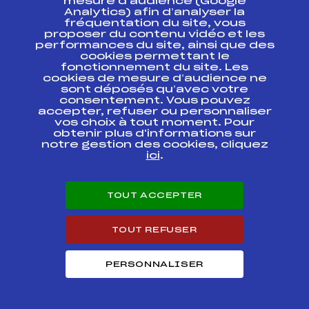
mesure d’audience (Google
FIS
Analytics) afin d’analyser la
fréquentation du site, vous
KO Final- SNT 1 FFS
proposer du contenu vidéo et les
COUPE DE FRANCE
FFS
FNAF0017
performances du site, ainsi que des
FIS
cookies permettant le
fonctionnement du site. Les
cookies de mesure d’audience ne
FS 10/11 – SNT 1 FFS
sont déposés qu’avec votre
COUPE DE FRANCE
FFS
FNAF0012.FFS
consentement. Vous pouvez
FIS
accepter, refuser ou personnaliser
vos choix à tout moment. Pour
obtenir plus d'informations sur
FIS U20
FFS
FIS0294.FFS
notre gestion des cookies, cliquez
ici
.
FIS U20
FFS
FIS0290.FFS
TOUT ACCEPTER
FIS U20 KO SPRINT
FFS
FIS0291
FINAL
TOUT REFUSER
Circuits Nordique 2022
PERSONNALISER
Circuits
Rang