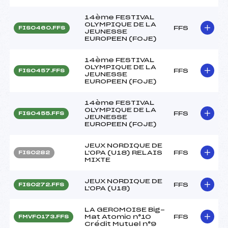
14ème FESTIVAL
OLYMPIQUE DE LA
FFS
FIS0460.FFS
JEUNESSE
EUROPEEN (FOJE)
14ème FESTIVAL
OLYMPIQUE DE LA
FFS
FIS0457.FFS
JEUNESSE
EUROPEEN (FOJE)
14ème FESTIVAL
OLYMPIQUE DE LA
FFS
FIS0455.FFS
JEUNESSE
EUROPEEN (FOJE)
JEUX NORDIQUE DE
L'OPA (U18) RELAIS
FFS
FIS0282
MIXTE
JEUX NORDIQUE DE
FFS
FIS0272.FFS
L'OPA (U18)
LA GEROMOISE Big-
Mat Atomic n°10
FFS
FMVF0173.FFS
Crédit Mutuel n°9