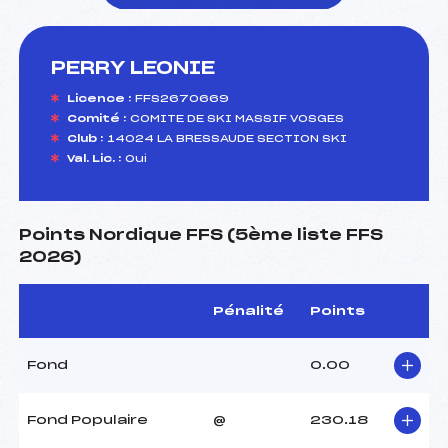
PERRY LEONIE
foi(s) le ski
Licence :
FFS2670669
Comité :
COMITE DE SKI MASSIF VOSGES
Club :
14024 LA BRESSAUDE SECTION SKI
Val. Lic. :
Oui
Points Nordique FFS (5ème liste FFS
2026)
Pénalité
Points
Fond
0.00
Fond Populaire
@
230.18