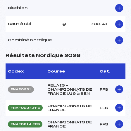
Biathlon
Saut à Ski
@
733.41
Combiné Nordique
Résultats Nordique 2026
Codex
Course
Cat.
RELAIS –
CHAMPIONNATS DE
FFS
FNAF0231
FRANCE U16 à SEN
CHAMPIONNATS DE
FFS
FNAF0224.FFS
FRANCE
CHAMPIONNATS DE
FFS
FNAF0214.FFS
FRANCE