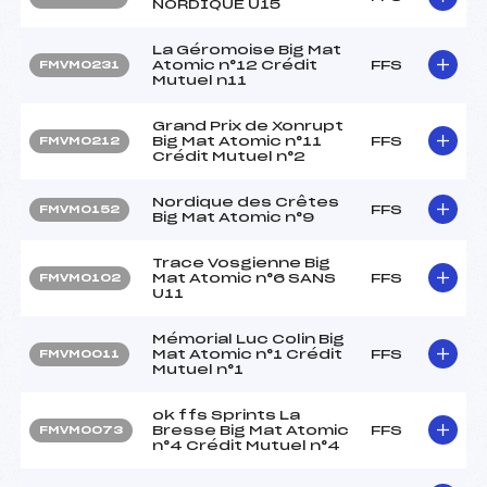
NORDIQUE U15
La Géromoise Big Mat
Atomic n°12 Crédit
FFS
FMVM0231
Mutuel n11
Grand Prix de Xonrupt
Big Mat Atomic n°11
FFS
FMVM0212
Crédit Mutuel n°2
Nordique des Crêtes
FFS
FMVM0152
Big Mat Atomic n°9
Trace Vosgienne Big
Mat Atomic n°6 SANS
FFS
FMVM0102
U11
Mémorial Luc Colin Big
Mat Atomic n°1 Crédit
FFS
FMVM0011
Mutuel n°1
ok ffs Sprints La
Bresse Big Mat Atomic
FFS
FMVM0073
n°4 Crédit Mutuel n°4