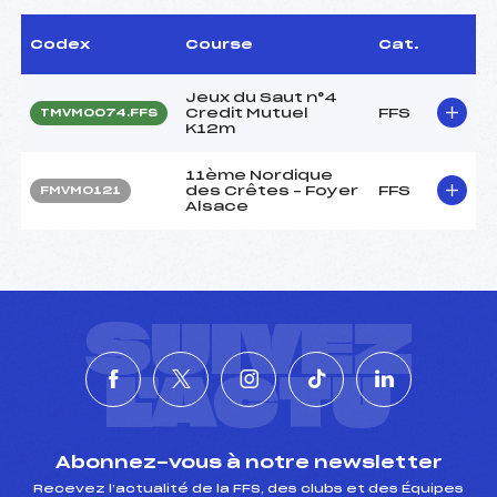
Codex
Course
Cat.
Jeux du Saut n°4
Credit Mutuel
FFS
TMVM0074.FFS
K12m
11ème Nordique
des Crêtes – Foyer
FFS
FMVM0121
Alsace
SUIVEZ
L'ACTU
Abonnez-vous à notre newsletter
Recevez l’actualité de la FFS, des clubs et des Équipes