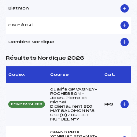
Biathlon
Saut à Ski
Combiné Nordique
Résultats Nordique 2026
Codex
Course
Cat.
qualifs GP VAGNEY-
ROCHESSON –
Jean-Pierre et
Michel
FFS
FMVM0174.FFS
Didierlaurent BIG
MAT SALOMON N°8
U13(8) / CREDIT
MUTUEL N°7
GRAND PRIX
XONRUPT BIG-MAT-