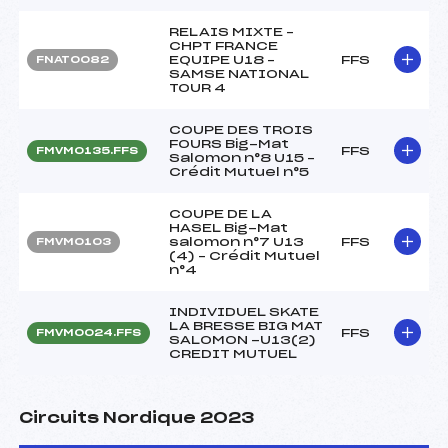
RELAIS MIXTE –
CHPT FRANCE
EQUIPE U18 –
FFS
FNAT0082
SAMSE NATIONAL
TOUR 4
COUPE DES TROIS
FOURS Big-Mat
FFS
FMVM0135.FFS
Salomon n°8 U15 –
Crédit Mutuel n°5
COUPE DE LA
HASEL Big-Mat
salomon n°7 U13
FFS
FMVM0103
(4) – Crédit Mutuel
n°4
INDIVIDUEL SKATE
LA BRESSE BIG MAT
FFS
FMVM0024.FFS
SALOMON -U13(2)
CREDIT MUTUEL
Circuits Nordique 2023