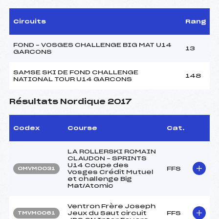
Circuits
Rang
FOND – VOSGES CHALLENGE BIG MAT U14
13
GARCONS
SAMSE SKI DE FOND CHALLENGE
148
NATIONAL TOUR U14 GARCONS
Résultats Nordique 2017
Codex
Course
Cat.
LA ROLLERSKI ROMAIN
CLAUDON – SPRINTS
U14 Coupe des
FFS
OMVM0031
Vosges Crédit Mutuel
et challenge Big
Mat/Atomic
Ventron Frère Joseph
Jeux du Saut circuit
FFS
TMVM0061