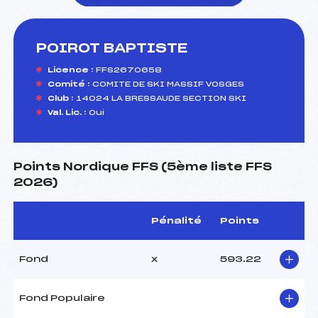
POIROT BAPTISTE
foi(s) le ski
Licence :
FFS2670658
Comité :
COMITE DE SKI MASSIF VOSGES
Club :
14024 LA BRESSAUDE SECTION SKI
Val. Lic. :
Oui
Points Nordique FFS (5ème liste FFS
2026)
Pénalité
Points
Fond
x
593.22
Fond Populaire