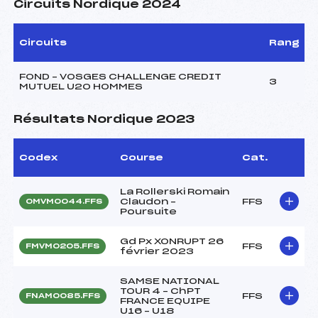
Circuits Nordique 2024
Circuits
Rang
FOND – VOSGES CHALLENGE CREDIT
3
MUTUEL U20 HOMMES
Résultats Nordique 2023
Codex
Course
Cat.
La Rollerski Romain
Claudon –
FFS
OMVM0044.FFS
Poursuite
Gd Px XONRUPT 26
FFS
FMVM0205.FFS
février 2023
SAMSE NATIONAL
TOUR 4 – ChPT
FFS
FNAM0085.FFS
FRANCE EQUIPE
U16 – U18