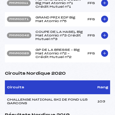
Big Mat Atomic n°1
FFS
FMVM0011
Crédit Mutuel n°1
GRAND PRIX EDF Big
FFS
FMVM0071
Mat Atomic n°5
COUPE DE LA HASEL Big
Mat Atomic n°3 Crédit
FFS
FMVM0042
Mutuel n°3
GP DE LA BRESSE – Big
Mat Atomic n°2 –
FFS
FMVM0023
Crédit Mutuel n°2
Circuits Nordique 2020
Circuits
Rang
CHALLENGE NATIONAL SKI DE FOND U15
103
GARCONS