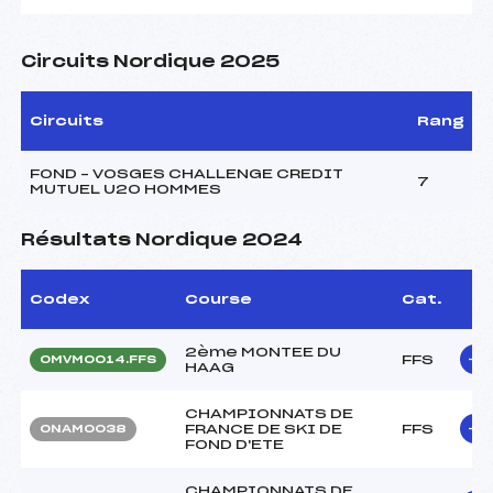
Circuits Nordique 2025
Circuits
Rang
FOND – VOSGES CHALLENGE CREDIT
7
MUTUEL U20 HOMMES
Résultats Nordique 2024
Codex
Course
Cat.
2ème MONTEE DU
FFS
OMVM0014.FFS
HAAG
CHAMPIONNATS DE
FRANCE DE SKI DE
FFS
ONAM0038
FOND D'ETE
CHAMPIONNATS DE