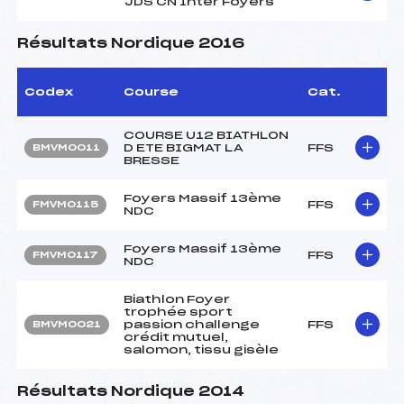
JDS CN Inter Foyers
Résultats Nordique 2016
Codex
Course
Cat.
COURSE U12 BIATHLON
D ETE BIGMAT LA
FFS
BMVM0011
BRESSE
Foyers Massif 13ème
FFS
FMVM0115
NDC
Foyers Massif 13ème
FFS
FMVM0117
NDC
Biathlon Foyer
trophée sport
passion challenge
FFS
BMVM0021
crédit mutuel,
salomon, tissu gisèle
Résultats Nordique 2014