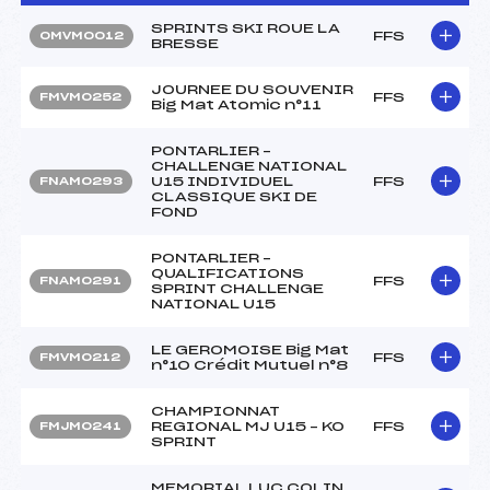
SPRINTS SKI ROUE LA
FFS
OMVM0012
BRESSE
JOURNEE DU SOUVENIR
FFS
FMVM0252
Big Mat Atomic n°11
PONTARLIER –
CHALLENGE NATIONAL
U15 INDIVIDUEL
FFS
FNAM0293
CLASSIQUE SKI DE
FOND
PONTARLIER –
QUALIFICATIONS
FFS
FNAM0291
SPRINT CHALLENGE
NATIONAL U15
LE GEROMOISE Big Mat
FFS
FMVM0212
n°10 Crédit Mutuel n°8
CHAMPIONNAT
REGIONAL MJ U15 – KO
FFS
FMJM0241
SPRINT
MEMORIAL LUC COLIN