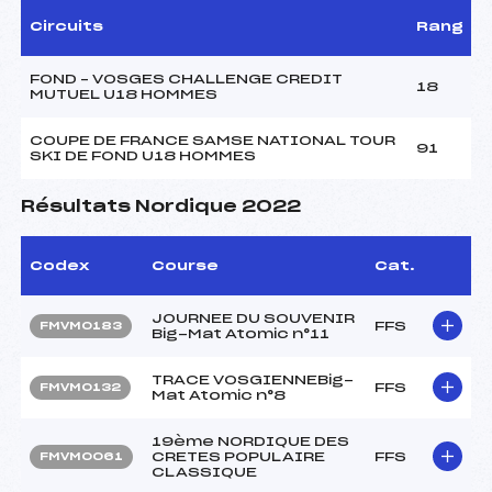
Circuits
Rang
FOND – VOSGES CHALLENGE CREDIT
18
MUTUEL U18 HOMMES
COUPE DE FRANCE SAMSE NATIONAL TOUR
91
SKI DE FOND U18 HOMMES
Résultats Nordique 2022
Codex
Course
Cat.
JOURNEE DU SOUVENIR
FFS
FMVM0183
Big-Mat Atomic n°11
TRACE VOSGIENNEBig-
FFS
FMVM0132
Mat Atomic n°8
19ème NORDIQUE DES
CRETES POPULAIRE
FFS
FMVM0061
CLASSIQUE