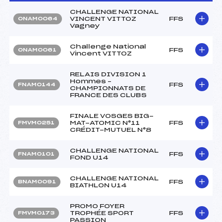
CHALLENGE NATIONAL
VINCENT VITTOZ
FFS
ONAM0064
Vagney
Challenge National
FFS
ONAM0061
Vincent VITTOZ
RELAIS DIVISION 1
Hommes –
FFS
FNAM0144
CHAMPIONNATS DE
FRANCE DES CLUBS
FINALE VOSGES BIG-
MAT-ATOMIC N°11
FFS
FMVM0251
CRÉDIT-MUTUEL N°8
CHALLENGE NATIONAL
FFS
FNAM0101
FOND U14
CHALLENGE NATIONAL
FFS
BNAM0091
BIATHLON U14
PROMO FOYER
TROPHÉE SPORT
FFS
FMVM0173
PASSION