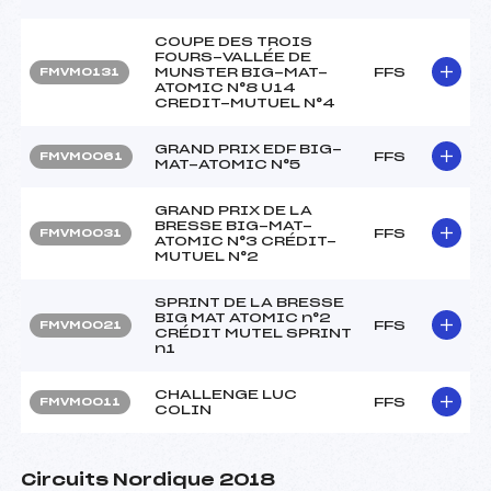
COUPE DES TROIS
FOURS-VALLÉE DE
MUNSTER BIG-MAT-
FFS
FMVM0131
ATOMIC N°8 U14
CREDIT-MUTUEL N°4
GRAND PRIX EDF BIG-
FFS
FMVM0061
MAT-ATOMIC N°5
GRAND PRIX DE LA
BRESSE BIG-MAT-
FFS
FMVM0031
ATOMIC N°3 CRÉDIT-
MUTUEL N°2
SPRINT DE LA BRESSE
BIG MAT ATOMIC n°2
FFS
FMVM0021
CRÉDIT MUTEL SPRINT
n1
CHALLENGE LUC
FFS
FMVM0011
COLIN
Circuits Nordique 2018