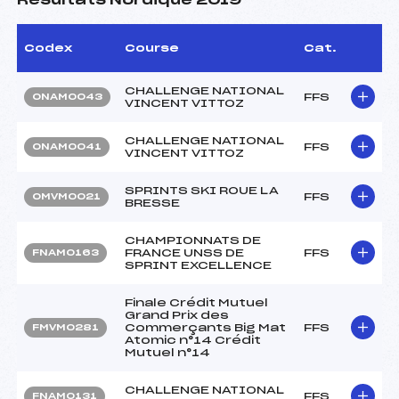
Résultats Nordique 2019
Codex
Course
Cat.
CHALLENGE NATIONAL
FFS
ONAM0043
VINCENT VITTOZ
CHALLENGE NATIONAL
FFS
ONAM0041
VINCENT VITTOZ
SPRINTS SKI ROUE LA
FFS
OMVM0021
BRESSE
CHAMPIONNATS DE
FRANCE UNSS DE
FFS
FNAM0163
SPRINT EXCELLENCE
Finale Crédit Mutuel
Grand Prix des
Commerçants Big Mat
FFS
FMVM0281
Atomic n°14 Crédit
Mutuel n°14
CHALLENGE NATIONAL
FFS
FNAM0131