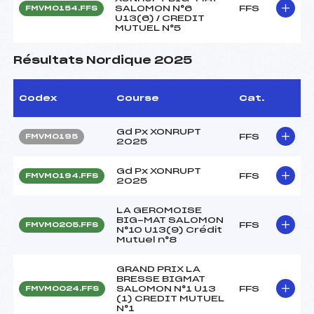
SALOMON N°6
FFS
FMVM0154.FFS
U13(6) / CREDIT
MUTUEL N°5
Résultats Nordique 2025
Codex
Course
Cat.
Gd Px XONRUPT
FFS
FMVM0195
2025
Gd Px XONRUPT
FFS
FMVM0194.FFS
2025
LA GEROMOISE
BIG-MAT SALOMON
FFS
FMVM0205.FFS
N°10 U13(9) Crédit
Mutuel n°8
GRAND PRIX LA
BRESSE BIGMAT
SALOMON N°1 U13
FFS
FMVM0024.FFS
(1) CREDIT MUTUEL
N°1