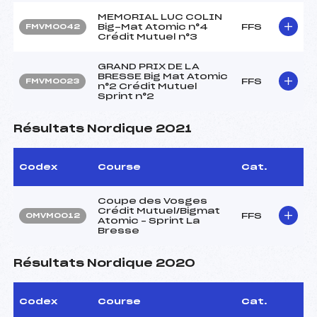
MEMORIAL LUC COLIN
Big-Mat Atomic n°4
FFS
FMVM0042
Crédit Mutuel n°3
GRAND PRIX DE LA
BRESSE Big Mat Atomic
FFS
FMVM0023
n°2 Crédit Mutuel
Sprint n°2
Résultats Nordique 2021
Codex
Course
Cat.
Coupe des Vosges
Crédit Mutuel/Bigmat
FFS
OMVM0012
Atomic – Sprint La
Bresse
Résultats Nordique 2020
Codex
Course
Cat.