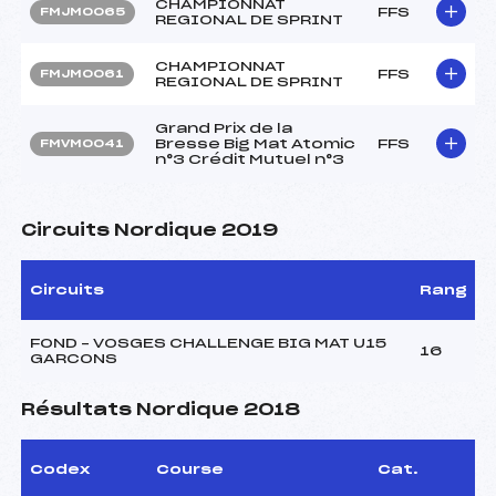
CHAMPIONNAT
FFS
FMJM0065
REGIONAL DE SPRINT
CHAMPIONNAT
FFS
FMJM0061
REGIONAL DE SPRINT
Grand Prix de la
Bresse Big Mat Atomic
FFS
FMVM0041
n°3 Crédit Mutuel n°3
Circuits Nordique 2019
Circuits
Rang
FOND – VOSGES CHALLENGE BIG MAT U15
16
GARCONS
Résultats Nordique 2018
Codex
Course
Cat.