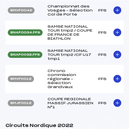
Championnat des
Vosges – Sélection
FFS
BMVF0042
Col de Porte
SAMSE NATIONAL
TOUR tmp2 / COUPE
FFS
BNAF0034.FFS
DE FRANCE DE
BIATHLON
SAMSE NATIONAL
TOUR tmp2 /CF U17
FFS
BNAF0032.FFS
tmp1
Chrono
commission
régionale –
FFS
BMVF0012
Sélection
Grandvaux
COUPE REGIONALE
MASSIF JURASSIEN
FFS
BMJF0012
N°1
Circuits Nordique 2022