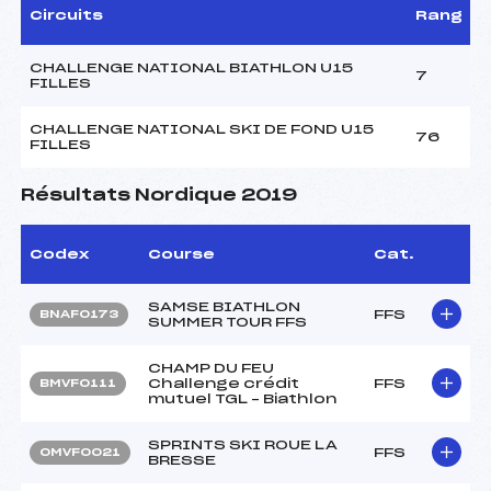
Circuits
Rang
CHALLENGE NATIONAL BIATHLON U15
7
FILLES
CHALLENGE NATIONAL SKI DE FOND U15
76
FILLES
Résultats Nordique 2019
Codex
Course
Cat.
SAMSE BIATHLON
FFS
BNAF0173
SUMMER TOUR FFS
CHAMP DU FEU
Challenge crédit
FFS
BMVF0111
mutuel TGL – Biathlon
SPRINTS SKI ROUE LA
FFS
OMVF0021
BRESSE