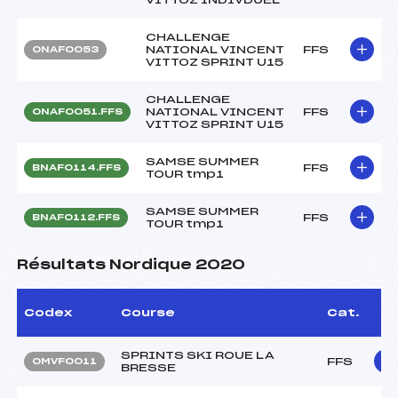
CHALLENGE
NATIONAL VINCENT
FFS
ONAF0053
VITTOZ SPRINT U15
CHALLENGE
NATIONAL VINCENT
FFS
ONAF0051.FFS
VITTOZ SPRINT U15
SAMSE SUMMER
FFS
BNAF0114.FFS
TOUR tmp1
SAMSE SUMMER
FFS
BNAF0112.FFS
TOUR tmp1
Résultats Nordique 2020
Codex
Course
Cat.
SPRINTS SKI ROUE LA
FFS
OMVF0011
BRESSE