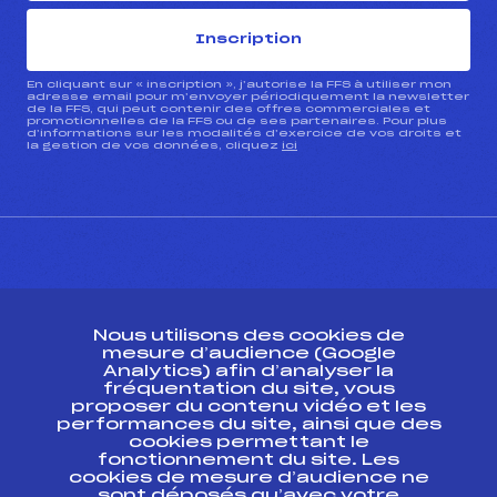
Inscription
En cliquant sur « inscription », j’autorise la FFS à utiliser mon
adresse email pour m’envoyer périodiquement la newsletter
de la FFS, qui peut contenir des offres commerciales et
promotionnelles de la FFS ou de ses partenaires. Pour plus
d’informations sur les modalités d’exercice de vos droits et
la gestion de vos données, cliquez
ici
CONTACT
Nous utilisons des cookies de
ESPACE PRESSE
mesure d’audience (Google
Analytics) afin d’analyser la
fréquentation du site, vous
Ressources
proposer du contenu vidéo et les
performances du site, ainsi que des
Pass’Neige
cookies permettant le
Projet sportif fédéral
fonctionnement du site. Les
cookies de mesure d’audience ne
Projet de performance fédéral
sont déposés qu’avec votre