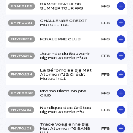
SAMSE BIATHLON
FFS
BNAF0163
SUMMER TOUR FFS
CHALLENGE CREDIT
FFS
BMVF0091
MUTUEL TGL
FINALE PRE CLUB
FFS
FMVF0272
Journée du Souvenir
FFS
FMVF0241
Big Mat Atomic n°13
La Géromoise Big Mat
Atomic n°12 Crédit
FFS
FMVF0234
Mutuel n11
Promo Biathlon pre
FFS
BMVF0052
Club
Nordique des Crêtes
FFS
FMVF0151
Big Mat Atomic n°9
Trace Vosgienne Big
Mat Atomic n°6 SANS
FFS
FMVF0101
U11