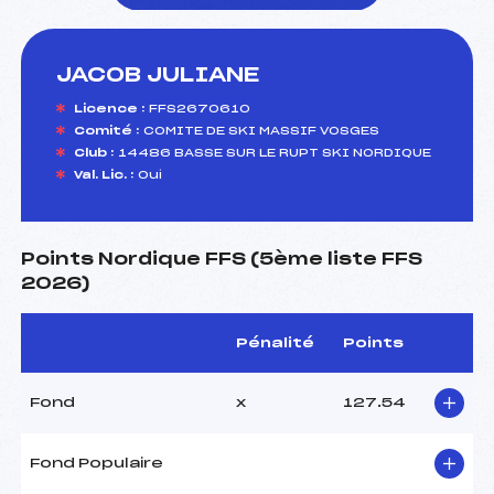
JACOB JULIANE
foi(s) le ski
Licence :
FFS2670610
Comité :
COMITE DE SKI MASSIF VOSGES
Club :
14486 BASSE SUR LE RUPT SKI NORDIQUE
Val. Lic. :
Oui
Points Nordique FFS (5ème liste FFS
2026)
Pénalité
Points
Fond
x
127.54
Fond Populaire