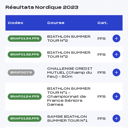
Résultats Nordique 2023
Codex
Course
Cat.
BIATHLON SUMMER
FFS
BNAF0134.FFS
TOUR N°2
BIATHLON SUMMER
FFS
BNAF0132.FFS
TOUR N°2
CHALLENGE CREDIT
MUTUEL (Champ du
FFS
BMVF0079
Feu) – 50m
BIATHLON SUMMER
TOUR N°1 –
Championnat de
FFS
BNAF0124.FFS
France Séniors
Dames
SAMSE BIATHLON
FFS
BNAF0122.FFS
SUMMER TOUR N°1