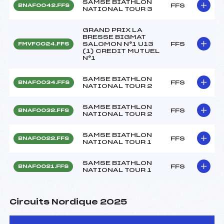
SAMSE BIATHLON
FFS
BNAF0042.FFS
NATIONAL TOUR 3
GRAND PRIX LA
BRESSE BIGMAT
SALOMON N°1 U13
FFS
FMVF0024.FFS
(1) CREDIT MUTUEL
N°1
SAMSE BIATHLON
FFS
BNAF0034.FFS
NATIONAL TOUR 2
SAMSE BIATHLON
FFS
BNAF0032.FFS
NATIONAL TOUR 2
SAMSE BIATHLON
FFS
BNAF0022.FFS
NATIONAL TOUR 1
SAMSE BIATHLON
FFS
BNAF0021.FFS
NATIONAL TOUR 1
Circuits Nordique 2025