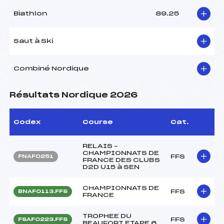
Biathlon
89.25
Saut à Ski
Combiné Nordique
Résultats Nordique 2026
Codex
Course
Cat.
RELAIS –
CHAMPIONNATS DE
FFS
FNAF0251
FRANCE DES CLUBS
D2D U15 à SEN
CHAMPIONNATS DE
FFS
BNAF0113.FFS
FRANCE
TROPHEE DU
FFS
FSAF0223.FFS
BEAUFORT ETAPE 6