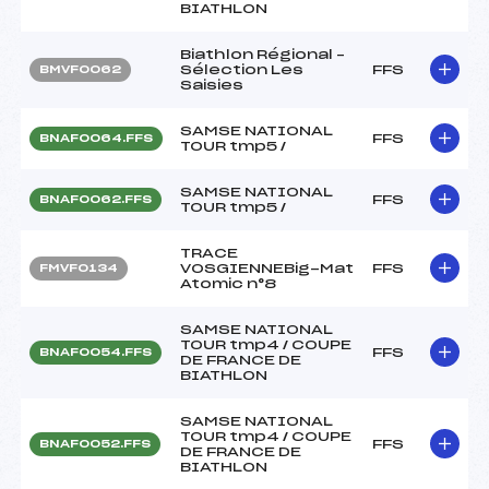
BIATHLON
Biathlon Régional –
Sélection Les
FFS
BMVF0062
Saisies
SAMSE NATIONAL
FFS
BNAF0064.FFS
TOUR tmp5 /
SAMSE NATIONAL
FFS
BNAF0062.FFS
TOUR tmp5 /
TRACE
VOSGIENNEBig-Mat
FFS
FMVF0134
Atomic n°8
SAMSE NATIONAL
TOUR tmp4 / COUPE
FFS
BNAF0054.FFS
DE FRANCE DE
BIATHLON
SAMSE NATIONAL
TOUR tmp4 / COUPE
FFS
BNAF0052.FFS
DE FRANCE DE
BIATHLON