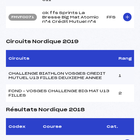
ok ffs Sprints La
Bresse Big Mat Atomic
FFS
FMVF0071
n°4 Crédit Mutuel n°4
Circuits Nordique 2019
Circuits
Rang
CHALLENGE BIATHLON VOSGES CREDIT
1
MUTUEL U13 FILLES DEUXIEME ANNEE
FOND – VOSGES CHALLENGE BIG MAT U13
2
FILLES
Résultats Nordique 2018
Codex
Course
Cat.