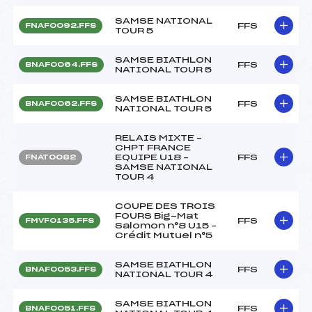
SAMSE NATIONAL
FFS
FNAF0092.FFS
TOUR 5
SAMSE BIATHLON
FFS
BNAF0064.FFS
NATIONAL TOUR 5
SAMSE BIATHLON
FFS
BNAF0062.FFS
NATIONAL TOUR 5
RELAIS MIXTE –
CHPT FRANCE
EQUIPE U18 –
FFS
FNAT0082
SAMSE NATIONAL
TOUR 4
COUPE DES TROIS
FOURS Big-Mat
FFS
FMVF0135.FFS
Salomon n°8 U15 –
Crédit Mutuel n°5
SAMSE BIATHLON
FFS
BNAF0053.FFS
NATIONAL TOUR 4
SAMSE BIATHLON
FFS
BNAF0051.FFS