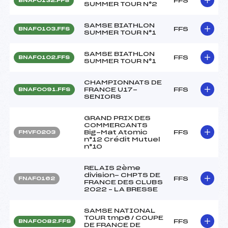
FFS
BNAF0132.FFS
SUMMER TOUR N°2
SAMSE BIATHLON
FFS
BNAF0103.FFS
SUMMER TOUR N°1
SAMSE BIATHLON
FFS
BNAF0102.FFS
SUMMER TOUR N°1
CHAMPIONNATS DE
FRANCE U17-
FFS
BNAF0091.FFS
SENIORS
GRAND PRIX DES
COMMERCANTS
Big-Mat Atomic
FFS
FMVF0203
n°12 Crédit Mutuel
n°10
RELAIS 2ème
division- CHPTS DE
FFS
FNAF0162
FRANCE DES CLUBS
2022 – LA BRESSE
SAMSE NATIONAL
TOUR tmp6 / COUPE
FFS
BNAF0082.FFS
DE FRANCE DE