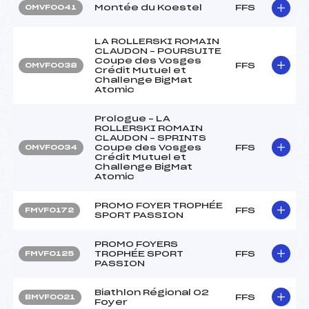
Montée du Koestel
FFS
OMVF0041
LA ROLLERSKI ROMAIN
CLAUDON – POURSUITE
Coupe des Vosges
FFS
OMVF0038
Crédit Mutuel et
Challenge BigMat
Atomic
Prologue – LA
ROLLERSKI ROMAIN
CLAUDON – SPRINTS
Coupe des Vosges
FFS
OMVF0034
Crédit Mutuel et
Challenge BigMat
Atomic
PROMO FOYER TROPHÉE
FFS
FMVF0172
SPORT PASSION
PROMO FOYERS
TROPHÉE SPORT
FFS
FMVF0125
PASSION
Biathlon Régional 02
FFS
BMVF0021
Foyer