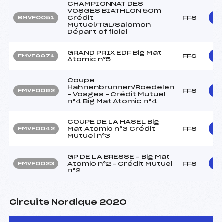
CHAMPIONNAT DES
VOSGES BIATHLON 50m
Crédit
FFS
BMVF0051
Mutuel/TGL/Salomon
Départ officiel
GRAND PRIX EDF Big Mat
FFS
FMVF0071
Atomic n°5
Coupe
Hahnenbrunnen/Roedelen
FFS
FMVF0062
– Vosges – Crédit Mutuel
n°4 Big Mat Atomic n°4
COUPE DE LA HASEL Big
Mat Atomic n°3 Crédit
FFS
FMVF0042
Mutuel n°3
GP DE LA BRESSE – Big Mat
Atomic n°2 – Crédit Mutuel
FFS
FMVF0023
n°2
Circuits Nordique 2020