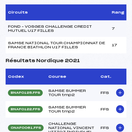
Circuits
Rang
FOND – VOSGES CHALLENGE CREDIT
7
MUTUEL U17 FILLES
SAMSE NATIONAL TOUR CHAMPIONNAT DE
17
FRANCE BIATHLON U17 FILLES
Résultats Nordique 2021
Codex
Course
Cat.
SAMSE SUMMER
FFS
BNAF0125.FFS
TOUR tmp2
SAMSE SUMMER
FFS
BNAF0122.FFS
TOUR tmp2
CHALLENGE
NATIONAL VINCENT
FFS
ONAF0061.FFS
VITTOZ INDIVDUEL