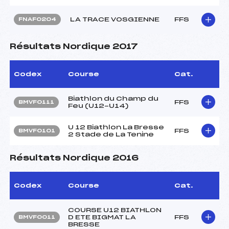
LA TRACE VOSGIENNE
FFS
FNAF0204
Résultats Nordique 2017
Codex
Course
Cat.
Biathlon du Champ du
FFS
BMVF0111
Feu (U12-U14)
U 12 Biathlon La Bresse
FFS
BMVF0101
2 Stade de La Tenine
Résultats Nordique 2016
Codex
Course
Cat.
COURSE U12 BIATHLON
D ETE BIGMAT LA
FFS
BMVF0011
BRESSE