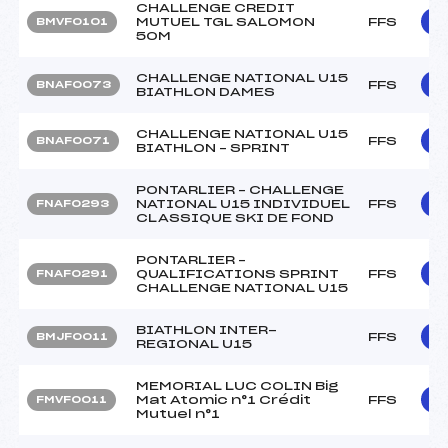
CHALLENGE CREDIT
MUTUEL TGL SALOMON
FFS
BMVF0101
50M
CHALLENGE NATIONAL U15
FFS
BNAF0073
BIATHLON DAMES
CHALLENGE NATIONAL U15
FFS
BNAF0071
BIATHLON – SPRINT
PONTARLIER – CHALLENGE
NATIONAL U15 INDIVIDUEL
FFS
FNAF0293
CLASSIQUE SKI DE FOND
PONTARLIER –
QUALIFICATIONS SPRINT
FFS
FNAF0291
CHALLENGE NATIONAL U15
BIATHLON INTER-
FFS
BMJF0011
REGIONAL U15
MEMORIAL LUC COLIN Big
Mat Atomic n°1 Crédit
FFS
FMVF0011
Mutuel n°1