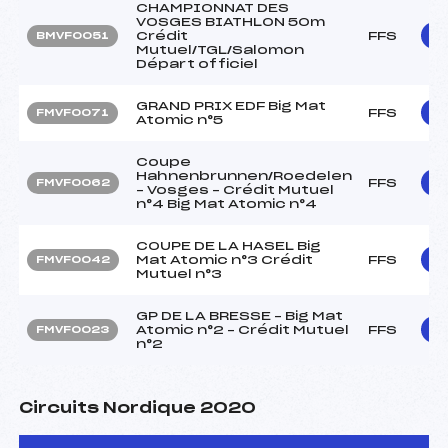
CHAMPIONNAT DES
VOSGES BIATHLON 50m
Crédit
FFS
BMVF0051
Mutuel/TGL/Salomon
Départ officiel
GRAND PRIX EDF Big Mat
FFS
FMVF0071
Atomic n°5
Coupe
Hahnenbrunnen/Roedelen
FFS
FMVF0062
– Vosges – Crédit Mutuel
n°4 Big Mat Atomic n°4
COUPE DE LA HASEL Big
Mat Atomic n°3 Crédit
FFS
FMVF0042
Mutuel n°3
GP DE LA BRESSE – Big Mat
Atomic n°2 – Crédit Mutuel
FFS
FMVF0023
n°2
Circuits Nordique 2020