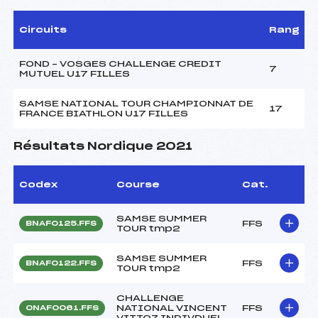
Circuits
Rang
FOND – VOSGES CHALLENGE CREDIT
7
MUTUEL U17 FILLES
SAMSE NATIONAL TOUR CHAMPIONNAT DE
17
FRANCE BIATHLON U17 FILLES
Résultats Nordique 2021
Codex
Course
Cat.
SAMSE SUMMER
FFS
BNAF0125.FFS
TOUR tmp2
SAMSE SUMMER
FFS
BNAF0122.FFS
TOUR tmp2
CHALLENGE
NATIONAL VINCENT
FFS
ONAF0061.FFS
VITTOZ INDIVDUEL