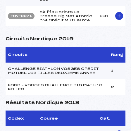
ok ffs Sprints La
Bresse Big Mat Atomic
FFS
FMVF0071
n°4 Crédit Mutuel n°4
Circuits Nordique 2019
Circuits
Rang
CHALLENGE BIATHLON VOSGES CREDIT
1
MUTUEL U13 FILLES DEUXIEME ANNEE
FOND – VOSGES CHALLENGE BIG MAT U13
2
FILLES
Résultats Nordique 2018
Codex
Course
Cat.