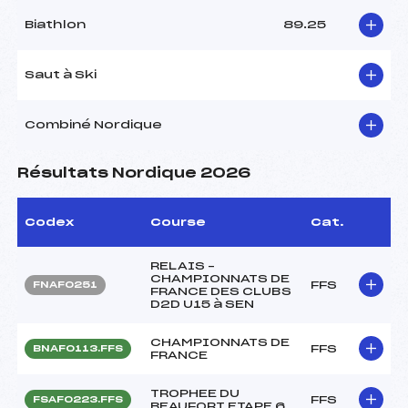
Biathlon
89.25
Saut à Ski
Combiné Nordique
Résultats Nordique 2026
Codex
Course
Cat.
RELAIS –
CHAMPIONNATS DE
FFS
FNAF0251
FRANCE DES CLUBS
D2D U15 à SEN
CHAMPIONNATS DE
FFS
BNAF0113.FFS
FRANCE
TROPHEE DU
FFS
FSAF0223.FFS
BEAUFORT ETAPE 6