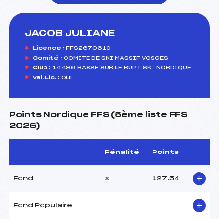
JACOB JULIANE
foi(s) le ski
Licence :
FFS2670610
Comité :
COMITE DE SKI MASSIF VOSGES
Club :
14486 BASSE SUR LE RUPT SKI NORDIQUE
Val. Lic. :
Oui
Points Nordique FFS (5ème liste FFS
2026)
Pénalité
Points
Fond
x
127.54
Fond Populaire