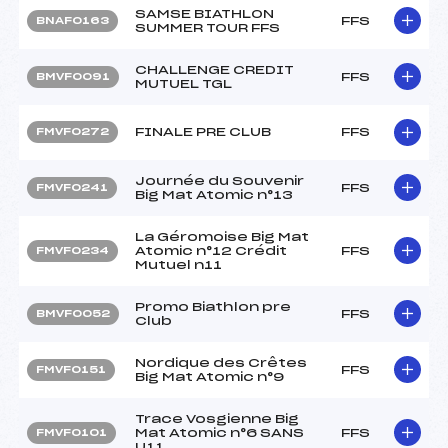
SAMSE BIATHLON
FFS
BNAF0163
SUMMER TOUR FFS
CHALLENGE CREDIT
FFS
BMVF0091
MUTUEL TGL
FINALE PRE CLUB
FFS
FMVF0272
Journée du Souvenir
FFS
FMVF0241
Big Mat Atomic n°13
La Géromoise Big Mat
Atomic n°12 Crédit
FFS
FMVF0234
Mutuel n11
Promo Biathlon pre
FFS
BMVF0052
Club
Nordique des Crêtes
FFS
FMVF0151
Big Mat Atomic n°9
Trace Vosgienne Big
Mat Atomic n°6 SANS
FFS
FMVF0101
U11