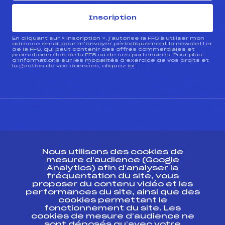
Inscription
En cliquant sur « inscription », j’autorise la FFS à utiliser mon
adresse email pour m’envoyer périodiquement la newsletter
de la FFS, qui peut contenir des offres commerciales et
promotionnelles de la FFS ou de ses partenaires. Pour plus
d’informations sur les modalités d’exercice de vos droits et
la gestion de vos données, cliquez
ici
CONTACT
Nous utilisons des cookies de
ESPACE PRESSE
mesure d’audience (Google
Analytics) afin d’analyser la
fréquentation du site, vous
Ressources
proposer du contenu vidéo et les
performances du site, ainsi que des
Pass’Neige
cookies permettant le
Projet sportif fédéral
fonctionnement du site. Les
cookies de mesure d’audience ne
Projet de performance fédéral
sont déposés qu’avec votre