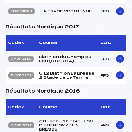
LA TRACE VOSGIENNE
FFS
FNAF0204
Résultats Nordique 2017
Codex
Course
Cat.
Biathlon du Champ du
FFS
BMVF0111
Feu (U12-U14)
U 12 Biathlon La Bresse
FFS
BMVF0101
2 Stade de La Tenine
Résultats Nordique 2016
Codex
Course
Cat.
COURSE U12 BIATHLON
D ETE BIGMAT LA
FFS
BMVF0011
BRESSE