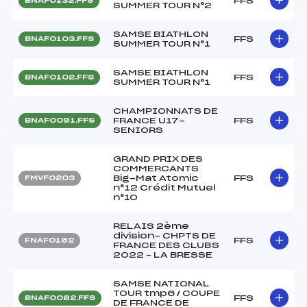
FFS
BNAF0132.FFS
SUMMER TOUR N°2
SAMSE BIATHLON
FFS
BNAF0103.FFS
SUMMER TOUR N°1
SAMSE BIATHLON
FFS
BNAF0102.FFS
SUMMER TOUR N°1
CHAMPIONNATS DE
FRANCE U17-
FFS
BNAF0091.FFS
SENIORS
GRAND PRIX DES
COMMERCANTS
Big-Mat Atomic
FFS
FMVF0203
n°12 Crédit Mutuel
n°10
RELAIS 2ème
division- CHPTS DE
FFS
FNAF0162
FRANCE DES CLUBS
2022 – LA BRESSE
SAMSE NATIONAL
TOUR tmp6 / COUPE
FFS
BNAF0082.FFS
DE FRANCE DE