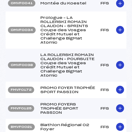
Montée du Koestel
FFS
OMVF0041
Prologue – LA
ROLLERSKI ROMAIN
CLAUDON – SPRINTS
Coupe des Vosges
FFS
OMVF0034
Crédit Mutuel et
Challenge BigMat
Atomic
LA ROLLERSKI ROMAIN
CLAUDON – POURSUITE
Coupe des Vosges
FFS
OMVF0038
Crédit Mutuel et
Challenge BigMat
Atomic
PROMO FOYER TROPHÉE
FFS
FMVF0172
SPORT PASSION
PROMO FOYERS
TROPHÉE SPORT
FFS
FMVF0125
PASSION
Biathlon Régional 02
FFS
BMVF0021
Foyer