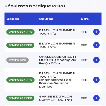
Résultats Nordique 2023
Codex
Course
Cat.
BIATHLON SUMMER
FFS
BNAF0134.FFS
TOUR N°2
BIATHLON SUMMER
FFS
BNAF0132.FFS
TOUR N°2
CHALLENGE CREDIT
MUTUEL (Champ du
FFS
BMVF0079
Feu) – 50m
BIATHLON SUMMER
TOUR N°1 –
Championnat de
FFS
BNAF0124.FFS
France Séniors
Dames
SAMSE BIATHLON
FFS
BNAF0122.FFS
SUMMER TOUR N°1