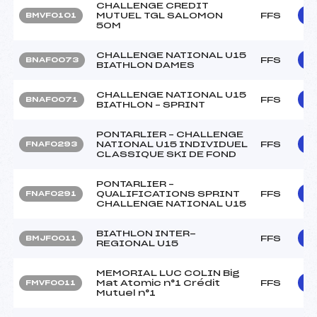
CHALLENGE CREDIT
MUTUEL TGL SALOMON
FFS
BMVF0101
50M
CHALLENGE NATIONAL U15
FFS
BNAF0073
BIATHLON DAMES
CHALLENGE NATIONAL U15
FFS
BNAF0071
BIATHLON – SPRINT
PONTARLIER – CHALLENGE
NATIONAL U15 INDIVIDUEL
FFS
FNAF0293
CLASSIQUE SKI DE FOND
PONTARLIER –
QUALIFICATIONS SPRINT
FFS
FNAF0291
CHALLENGE NATIONAL U15
BIATHLON INTER-
FFS
BMJF0011
REGIONAL U15
MEMORIAL LUC COLIN Big
Mat Atomic n°1 Crédit
FFS
FMVF0011
Mutuel n°1