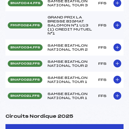
SAMSE BIATHLON
FFS
BNAF0044.FFS
NATIONAL TOUR 3
GRAND PRIX LA
BRESSE BIGMAT
SALOMON N°1 U13
FFS
FMVF0024.FFS
(1) CREDIT MUTUEL
N°1
SAMSE BIATHLON
FFS
BNAF0034.FFS
NATIONAL TOUR 2
SAMSE BIATHLON
FFS
BNAF0032.FFS
NATIONAL TOUR 2
SAMSE BIATHLON
FFS
BNAF0022.FFS
NATIONAL TOUR 1
SAMSE BIATHLON
FFS
BNAF0021.FFS
NATIONAL TOUR 1
Circuits Nordique 2025