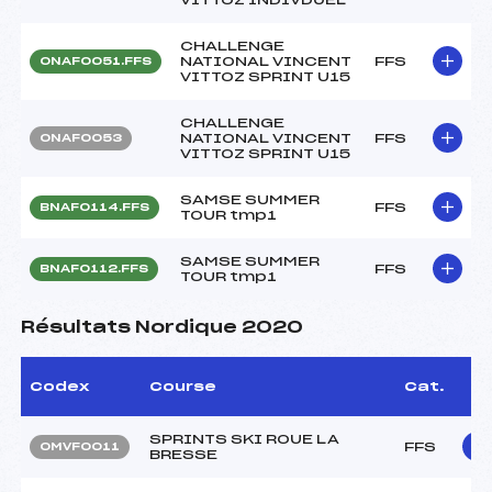
CHALLENGE
NATIONAL VINCENT
FFS
ONAF0051.FFS
VITTOZ SPRINT U15
CHALLENGE
NATIONAL VINCENT
FFS
ONAF0053
VITTOZ SPRINT U15
SAMSE SUMMER
FFS
BNAF0114.FFS
TOUR tmp1
SAMSE SUMMER
FFS
BNAF0112.FFS
TOUR tmp1
Résultats Nordique 2020
Codex
Course
Cat.
SPRINTS SKI ROUE LA
FFS
OMVF0011
BRESSE