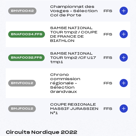
Championnat des
Vosges – Sélection
FFS
BMVF0042
Col de Porte
SAMSE NATIONAL
TOUR tmp2 / COUPE
FFS
BNAF0034.FFS
DE FRANCE DE
BIATHLON
SAMSE NATIONAL
TOUR tmp2 /CF U17
FFS
BNAF0032.FFS
tmp1
Chrono
commission
régionale –
FFS
BMVF0012
Sélection
Grandvaux
COUPE REGIONALE
MASSIF JURASSIEN
FFS
BMJF0012
N°1
Circuits Nordique 2022