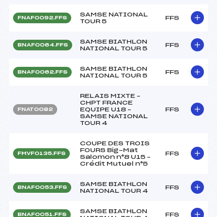
SAMSE NATIONAL
FFS
FNAF0092.FFS
TOUR 5
SAMSE BIATHLON
FFS
BNAF0064.FFS
NATIONAL TOUR 5
SAMSE BIATHLON
FFS
BNAF0062.FFS
NATIONAL TOUR 5
RELAIS MIXTE –
CHPT FRANCE
EQUIPE U18 –
FFS
FNAT0082
SAMSE NATIONAL
TOUR 4
COUPE DES TROIS
FOURS Big-Mat
FFS
FMVF0135.FFS
Salomon n°8 U15 –
Crédit Mutuel n°5
SAMSE BIATHLON
FFS
BNAF0053.FFS
NATIONAL TOUR 4
SAMSE BIATHLON
FFS
BNAF0051.FFS