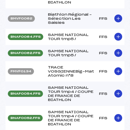
BIATHLON
Biathlon Régional –
Sélection Les
FFS
BMVF0062
Saisies
SAMSE NATIONAL
FFS
BNAF0064.FFS
TOUR tmp5 /
SAMSE NATIONAL
FFS
BNAF0062.FFS
TOUR tmp5 /
TRACE
VOSGIENNEBig-Mat
FFS
FMVF0134
Atomic n°8
SAMSE NATIONAL
TOUR tmp4 / COUPE
FFS
BNAF0054.FFS
DE FRANCE DE
BIATHLON
SAMSE NATIONAL
TOUR tmp4 / COUPE
FFS
BNAF0052.FFS
DE FRANCE DE
BIATHLON