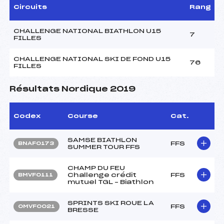
Circuits
Rang
CHALLENGE NATIONAL BIATHLON U15
7
FILLES
CHALLENGE NATIONAL SKI DE FOND U15
76
FILLES
Résultats Nordique 2019
Codex
Course
Cat.
SAMSE BIATHLON
FFS
BNAF0173
SUMMER TOUR FFS
CHAMP DU FEU
Challenge crédit
FFS
BMVF0111
mutuel TGL – Biathlon
SPRINTS SKI ROUE LA
FFS
OMVF0021
BRESSE