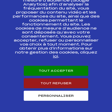
mesure d’audience (Google
FINALE
FFS
FNAT0132
Analytics) afin d’analyser la
CHAMPIONNATS DE
fréquentation du site, vous
FRANCE U16
proposer du contenu vidéo et les
performances du site, ainsi que des
GRAND PRIX DE
cookies permettant le
FFS
FAPF0144
L'UBAYE
fonctionnement du site. Les
cookies de mesure d’audience ne
sont déposés qu’avec votre
SKIATHLON DE
FFS
FAPF0131
consentement. Vous pouvez
NEVACHE
accepter, refuser ou personnaliser
vos choix à tout moment. Pour
CHAMPIONNATS
obtenir plus d'informations sur
DEPARTEMENTAUX
FFS
FAPF0123
notre gestion des cookies, cliquez
HAUTES-ALPES
ici
.
Championnats de
France U16 – Pays
FFS
FNAF0074.FFS
TOUT ACCEPTER
Rochois – Indiv. CL
Championnats de
TOUT REFUSER
France U16 – Pays
FFS
FNAF0072
Rochois – Finales
cross
PERSONNALISER
Championnats de
France U16 – Pays
FFS
FNAF0071.FFS
Rochois – Qualif.