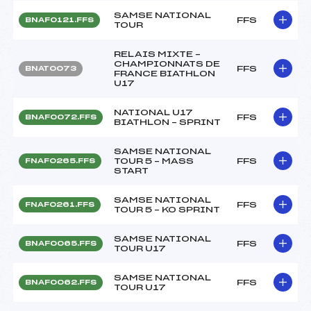
SAMSE NATIONAL
FFS
BNAF0121.FFS
TOUR
RELAIS MIXTE –
CHAMPIONNATS DE
FFS
BNAT0073
FRANCE BIATHLON
U17
NATIONAL U17
FFS
BNAF0072.FFS
BIATHLON – SPRINT
SAMSE NATIONAL
TOUR 5 – MASS
FFS
FNAF0265.FFS
START
SAMSE NATIONAL
FFS
FNAF0261.FFS
TOUR 5 – KO SPRINT
SAMSE NATIONAL
FFS
BNAF0065.FFS
TOUR U17
SAMSE NATIONAL
FFS
BNAF0062.FFS
TOUR U17