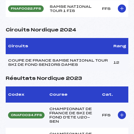
SAMSE NATIONAL
FFS
FNAF0022.FFS
TOUR 1 FIS
Circuits Nordique 2024
Circuits
Rang
COUPE DE FRANCE SAMSE NATIONAL TOUR
12
SKI DE FOND SENIORS DAMES
Résultats Nordique 2023
Codex
Course
Cat.
CHAMPIONNAT DE
FRANCE DE SKI DE
FFS
ONAF0034.FFS
FOND D'ETE U20-
SEN
CHAMPIONNAT DE