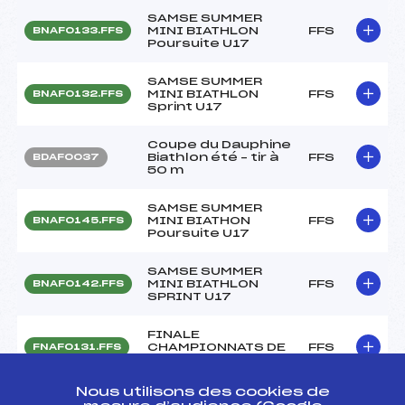
SAMSE SUMMER
MINI BIATHLON
FFS
BNAF0133.FFS
Poursuite U17
SAMSE SUMMER
MINI BIATHLON
FFS
BNAF0132.FFS
Sprint U17
Coupe du Dauphine
Biathlon été – tir à
FFS
BDAF0037
50 m
SAMSE SUMMER
MINI BIATHON
FFS
BNAF0145.FFS
Poursuite U17
SAMSE SUMMER
MINI BIATHLON
FFS
BNAF0142.FFS
SPRINT U17
FINALE
CHAMPIONNATS DE
FFS
FNAF0131.FFS
FRANCE U16
Nous utilisons des cookies de
RELAIS MIXTE –