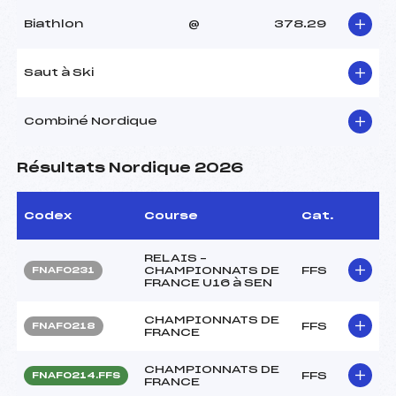
Biathlon
@
378.29
Saut à Ski
Combiné Nordique
Résultats Nordique 2026
Codex
Course
Cat.
RELAIS –
CHAMPIONNATS DE
FFS
FNAF0231
FRANCE U16 à SEN
CHAMPIONNATS DE
FFS
FNAF0218
FRANCE
CHAMPIONNATS DE
FFS
FNAF0214.FFS
FRANCE