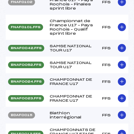
FFS
FNAF0102
Rochois – Finales
sprint libre
Championnat de
France U17 – Pays
FFS
FNAF0101.FFS
Rochois – Qualif
sprint libre
SAMSE NATIONAL
FFS
BNAF0042.FFS
TOUR U17
SAMSE NATIONAL
FFS
BNAF0052.FFS
TOUR U17
CHAMPIONNAT DE
FFS
BNAF0024.FFS
FRANCE U17
CHAMPIONNAT DE
FFS
BNAF0023.FFS
FRANCE U17
Biathlon
FFS
BDAF0015
interrégional
CHAMPIONNATS DE
FRANCE U17 ETAPE
FFS
FNAF0012.FFS