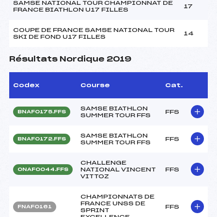
SAMSE NATIONAL TOUR CHAMPIONNAT DE
17
FRANCE BIATHLON U17 FILLES
COUPE DE FRANCE SAMSE NATIONAL TOUR
14
SKI DE FOND U17 FILLES
Résultats Nordique 2019
Codex
Course
Cat.
SAMSE BIATHLON
FFS
BNAF0175.FFS
SUMMER TOUR FFS
SAMSE BIATHLON
FFS
BNAF0172.FFS
SUMMER TOUR FFS
CHALLENGE
NATIONAL VINCENT
FFS
ONAF0044.FFS
VITTOZ
CHAMPIONNATS DE
FRANCE UNSS DE
FFS
FNAF0161
SPRINT
EXCELLENCE