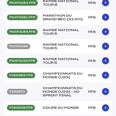
SAMSE NATIONAL
FFS
FNAF0184.FFS
TOUR 6
MARATHON DU
FFS
FNAF0281.FFS
GRAND BEC (21 Km)
SAMSE NATIONAL
FFS
FNAF0163.FFS
TOUR 5
SAMSE NATIONAL
FFS
FNAF0156
TOUR 5
SAMSE NATIONAL
FFS
FNAF0153.FFS
TOUR 5
CHAMPIONNATS DU
FFS
FIS0269.FFS
MONDE (U23)
CHAMPIONNATS DU
MONDE (U23) – KO
FFS
FIS0271
SPRINT FINAL
COUPE DU MONDE
FFS
FIS0205.FFS