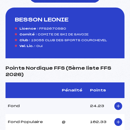
BESSON LEONIE
foi(s) le ski
Licence :
FFS2670580
Comité :
COMITE DE SKI DE SAVOIE
Club :
13055 CLUB DES SPORTS COURCHEVEL
Val. Lic. :
Oui
Points Nordique FFS (5ème liste FFS
2026)
Pénalité
Points
Fond
24.23
Fond Populaire
@
162.33