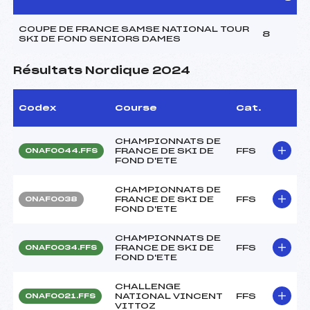
COUPE DE FRANCE SAMSE NATIONAL TOUR
8
SKI DE FOND SENIORS DAMES
Résultats Nordique 2024
Codex
Course
Cat.
CHAMPIONNATS DE
FRANCE DE SKI DE
FFS
ONAF0044.FFS
FOND D'ETE
CHAMPIONNATS DE
FRANCE DE SKI DE
FFS
ONAF0038
FOND D'ETE
CHAMPIONNATS DE
FRANCE DE SKI DE
FFS
ONAF0034.FFS
FOND D'ETE
CHALLENGE
NATIONAL VINCENT
FFS
ONAF0021.FFS
VITTOZ