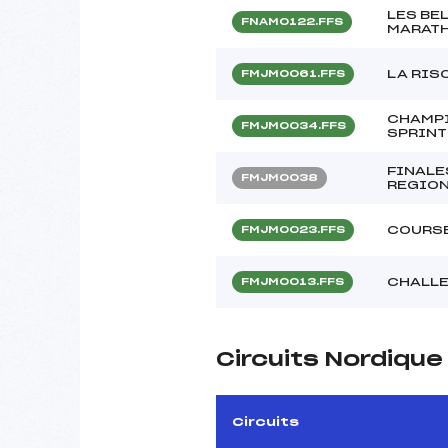
LES BE
FNAM0122.FFS
MARATH
LA RIS
FMJM0061.FFS
CHAMP
FMJM0034.FFS
SPRINT
FINALE
FMJM0038
REGION
COURSE
FMJM0023.FFS
CHALLE
FMJM0013.FFS
Circuits Nordiqu
Circuits