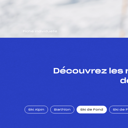
Fiche individuelle
Découvrez les 
d
Ski Alpin
Biathlon
Ski de Fond
Ski de 