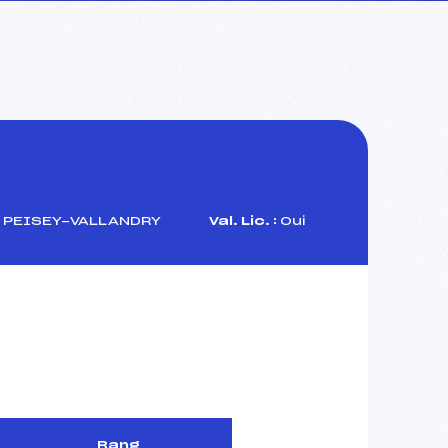
B PEISEY-VALLANDRY
Val. Lic. :
Oui
Rang