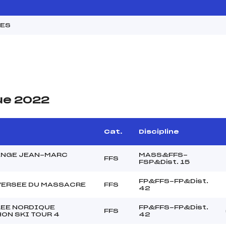
MES
ue 2022
Cat.
Discipline
ENGE JEAN-MARC
MASS&FFS-
FFS
FSP&Dist. 15
FP&FFS-FP&Dist.
VERSEE DU MASSACRE
FFS
42
LEE NORDIQUE
FP&FFS-FP&Dist.
FFS
ON SKI TOUR 4
42