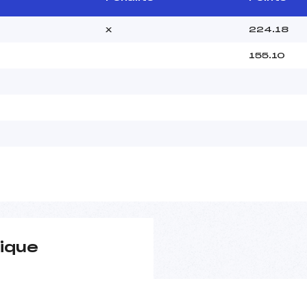
x
224.18
155.10
ique