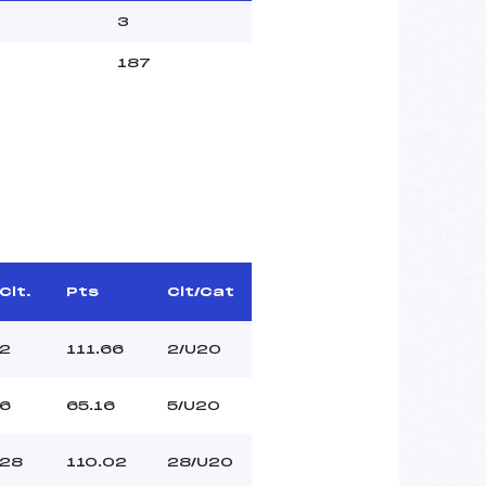
3
187
Clt.
Pts
Clt/Cat
2
111.66
2/U20
6
65.16
5/U20
28
110.02
28/U20