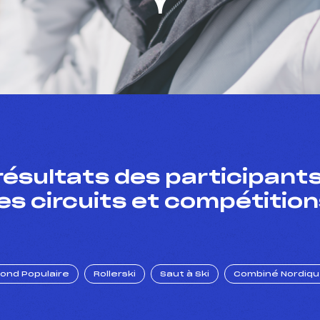
résultats des participants
es circuits et compétition
Fond Populaire
Rollerski
Saut à Ski
Combiné Nordiq