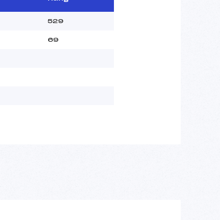
529
69