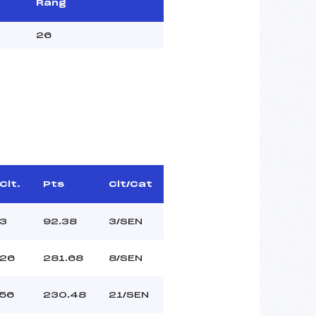
Rang
26
Clt.
Pts
Clt/Cat
3
92.38
3/SEN
26
281.68
8/SEN
56
230.48
21/SEN