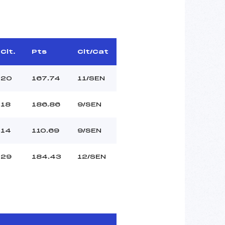
Clt.
Pts
Clt/Cat
20
167.74
11/SEN
18
186.86
9/SEN
14
110.69
9/SEN
29
184.43
12/SEN