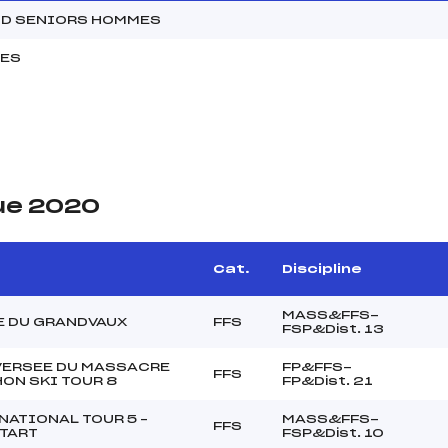
OND SENIORS HOMMES
MES
ue 2020
Cat.
Discipline
MASS&FFS-
 DU GRANDVAUX
FFS
FSP&Dist. 13
VERSEE DU MASSACRE
FP&FFS-
FFS
ON SKI TOUR 8
FP&Dist. 21
NATIONAL TOUR 5 –
MASS&FFS-
FFS
TART
FSP&Dist. 10