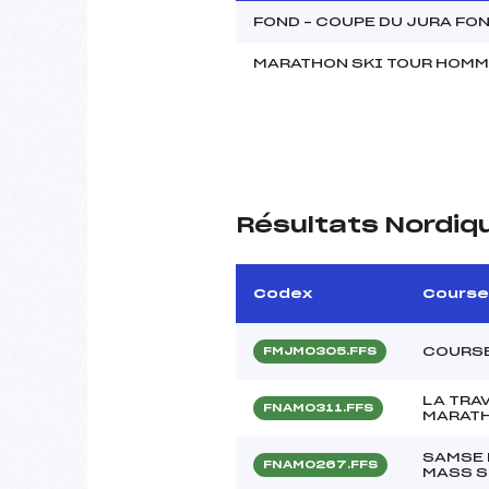
FOND – COUPE DU JURA F
MARATHON SKI TOUR HOM
Résultats Nordiq
Codex
Course
COURSE
FMJM0305.FFS
LA TRA
FNAM0311.FFS
MARATH
SAMSE 
FNAM0267.FFS
MASS S