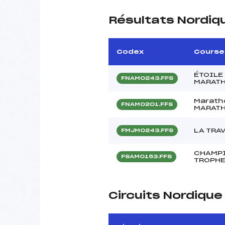
Résultats Nordiq
Codex
Course
ÉTOILE 
FNAM0243.FFS
MARATH
Maratho
FNAM0201.FFS
MARATH
LA TRA
FMJM0243.FFS
CHAMPI
FSAM0153.FFS
TROPHE
Circuits Nordiqu