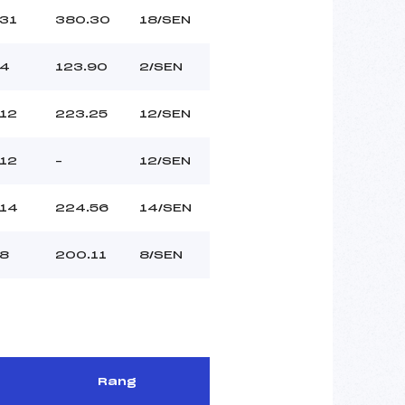
31
380.30
18/SEN
4
123.90
2/SEN
12
223.25
12/SEN
12
–
12/SEN
14
224.56
14/SEN
8
200.11
8/SEN
Rang