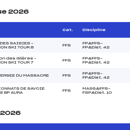
ue 2026
Cat.
Discipline
DES SAISIES –
FP&FFS-
FFS
ON SKI TOUR 8
FP&Dist. 42
n des Glières –
FP&FFS-
FFS
ON SKI TOUR 7
FP&Dist. 42
FP&FFS-
VERSEE DU MASSACRE
FFS
FP&Dist. 42
ONNATS DE SAVOIE
MASS&FFS-
FFS
E BP AURA
FSP&Dist. 10
e 2026