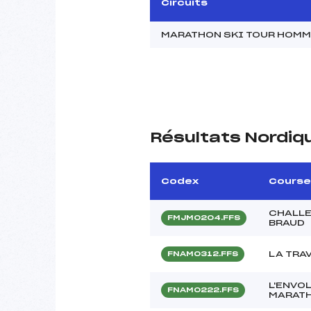
Circuits
MARATHON SKI TOUR HOM
Résultats Nordiq
Codex
Course
CHALL
FMJM0204.FFS
BRAUD
LA TRA
FNAM0312.FFS
L'ENVO
FNAM0222.FFS
MARATH