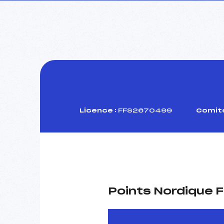
Licence :
FFS2670499
Comité
Points Nordique F