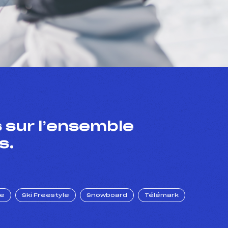
 sur l’ensemble
s.
ue
Ski Freestyle
Snowboard
Télémark