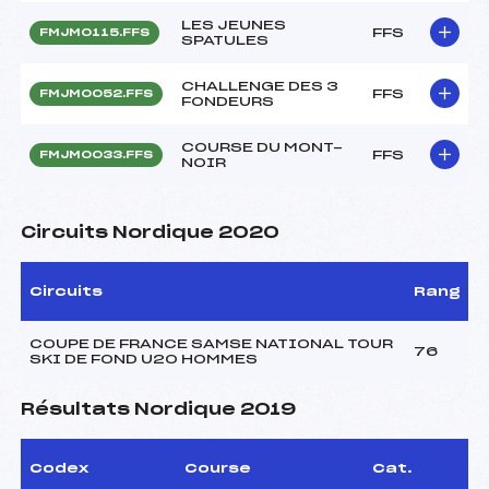
LES JEUNES
FFS
FMJM0115.FFS
SPATULES
CHALLENGE DES 3
FFS
FMJM0052.FFS
FONDEURS
COURSE DU MONT-
FFS
FMJM0033.FFS
NOIR
Circuits Nordique 2020
Circuits
Rang
COUPE DE FRANCE SAMSE NATIONAL TOUR
76
SKI DE FOND U20 HOMMES
Résultats Nordique 2019
Codex
Course
Cat.