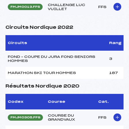
CHALLENGE LUC
FFS
FMJM0013.FFS
VUILLET
Circuits Nordique 2022
Circuits
Rang
FOND – COUPE DU JURA FOND SENIORS
3
HOMMES
MARATHON SKI TOUR HOMMES
187
Résultats Nordique 2020
Codex
Course
Cat.
COURSE DU
FFS
FMJM0305.FFS
GRANDVAUX