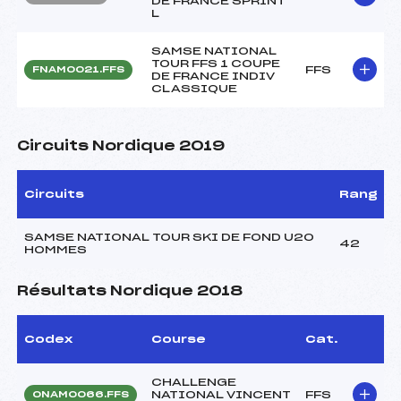
DE FRANCE SPRINT
L
SAMSE NATIONAL
TOUR FFS 1 COUPE
FFS
FNAM0021.FFS
DE FRANCE INDIV
CLASSIQUE
Circuits Nordique 2019
Circuits
Rang
SAMSE NATIONAL TOUR SKI DE FOND U20
42
HOMMES
Résultats Nordique 2018
Codex
Course
Cat.
CHALLENGE
NATIONAL VINCENT
FFS
ONAM0066.FFS