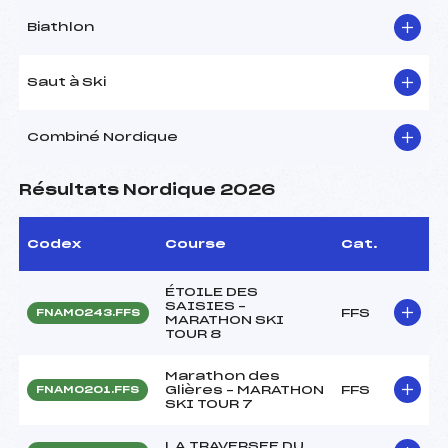
Biathlon
Saut à Ski
Combiné Nordique
Résultats Nordique 2026
Codex
Course
Cat.
ÉTOILE DES
SAISIES –
FFS
FNAM0243.FFS
MARATHON SKI
TOUR 8
Marathon des
Glières – MARATHON
FFS
FNAM0201.FFS
SKI TOUR 7
LA TRAVERSEE DU