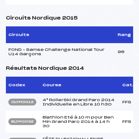
Circuits Nordique 2015
Circuits
Rang
FOND – Samse Challenge National Tour
96
U14 Garçons
Résultats Nordique 2014
Codex
Course
Cat.
4° RollerSki Grand Parc 2014
FFS
OLYM0012
Individuelle en Libre 10 h30
Biathlon Eté à 10 m pour Ben
Min Grand Parc 2014 à 14 h
FFS
BLYM0032
30
FÊTE DU SKI/CHALLENGE