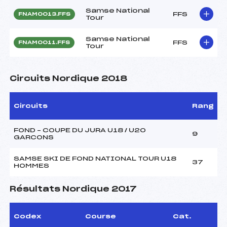
Samse National
FFS
FNAM0013.FFS
Tour
Samse National
FFS
FNAM0011.FFS
Tour
Circuits Nordique 2018
Circuits
Rang
FOND – COUPE DU JURA U18 / U20
9
GARCONS
SAMSE SKI DE FOND NATIONAL TOUR U18
37
HOMMES
Résultats Nordique 2017
Codex
Course
Cat.