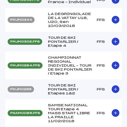
France – Individuel
LA DEGRINGOLADE
DE LA VATTAY U18,
FFS
FMJM0344
U20, Sen
10/03/2018
TOUR DE SKI
PONTARLIER /
FFS
FMJM0302.FFS
Etape 4
CHAMPIONNAT
REGIONAL
INDIVIDUEL – TOUR
FFS
FMJM0284.FFS
DE SKI PONTARLIER
/ Etape 3
TOUR DE SKI
PONTARLIER /
FFS
FMJM0255
Etapes 1&2
SAMSE NATIONAL
TOUR Etape 4
MASS START LIBRE
FFS
FNAM0085.FFS
LA PRAILLE
11/02/2018