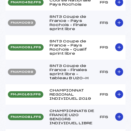
Course Nationale
FFS
FNAM0452.FFS
Pays Rochois
SNT3 Coupe de
France – Pays
FFS
FNAM0093
Rochois – Finale
sprint libre
SNT3 Coupe de
France – Pays
FFS
FNAM0091.FFS
Rochois – Qualif
sprint libre
SNT3 Coupe de
France – Finales
FFS
FNAM0098
sprint libre –
tableau B U20-H
CHAMPIONNAT
REGIONAL
FFS
FMJM0163.FFS
INDIVIDUEL 2019
CHAMPIONNATS DE
FRANCE U20
FFS
FNAM0081.FFS
SENIORS
INDIVIDUEL LIBRE