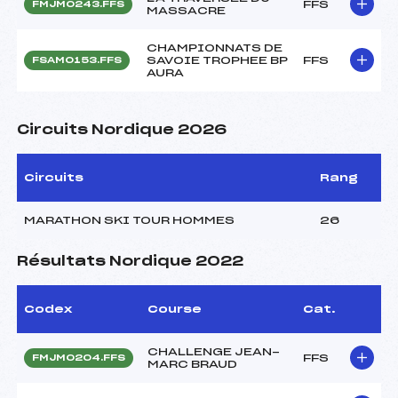
FFS
FMJM0243.FFS
MASSACRE
CHAMPIONNATS DE
SAVOIE TROPHEE BP
FFS
FSAM0153.FFS
AURA
Circuits Nordique 2026
Circuits
Rang
MARATHON SKI TOUR HOMMES
26
Résultats Nordique 2022
Codex
Course
Cat.
CHALLENGE JEAN-
FFS
FMJM0204.FFS
MARC BRAUD