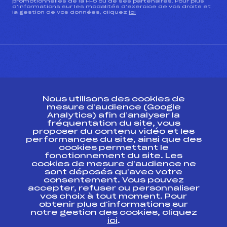
promotionnelles de la FFS ou de ses partenaires. Pour plus
d’informations sur les modalités d’exercice de vos droits et
la gestion de vos données, cliquez
ici
CONTACT
Nous utilisons des cookies de
ESPACE PRESSE
mesure d’audience (Google
Analytics) afin d’analyser la
fréquentation du site, vous
Ressources
proposer du contenu vidéo et les
performances du site, ainsi que des
Pass’Neige
cookies permettant le
Projet sportif fédéral
fonctionnement du site. Les
cookies de mesure d’audience ne
Projet de performance fédéral
sont déposés qu’avec votre
Antidopage
consentement. Vous pouvez
Pôle Développement, Formation, Suivi
accepter, refuser ou personnaliser
Scientifique
vos choix à tout moment. Pour
Listes ministérielles
obtenir plus d'informations sur
notre gestion des cookies, cliquez
Pôle vie de l’athlète
ici
.
Enseignement professionnel