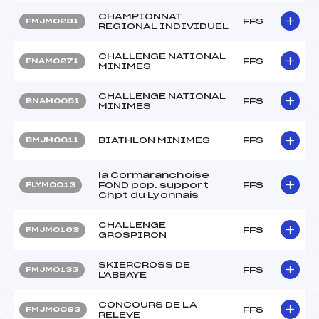
CHAMPIONNAT
FFS
FMJM0281
REGIONAL INDIVIDUEL
CHALLENGE NATIONAL
FFS
FNAM0271
MINIMES
CHALLENGE NATIONAL
FFS
BNAM0051
MINIMES
BIATHLON MINIMES
FFS
BMJM0011
la Cormaranchoise
FOND pop. support
FFS
FLYM0013
Chpt du Lyonnais
CHALLENGE
FFS
FMJM0163
GROSPIRON
SKIERCROSS DE
FFS
FMJM0133
L'ABBAYE
CONCOURS DE LA
FFS
FMJM0083
RELEVE