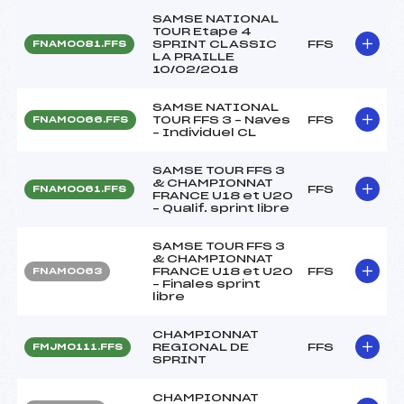
SAMSE NATIONAL
TOUR Etape 4
SPRINT CLASSIC
FFS
FNAM0081.FFS
LA PRAILLE
10/02/2018
SAMSE NATIONAL
TOUR FFS 3 – Naves
FFS
FNAM0066.FFS
– Individuel CL
SAMSE TOUR FFS 3
& CHAMPIONNAT
FFS
FNAM0061.FFS
FRANCE U18 et U20
– Qualif. sprint libre
SAMSE TOUR FFS 3
& CHAMPIONNAT
FRANCE U18 et U20
FFS
FNAM0063
– Finales sprint
libre
CHAMPIONNAT
REGIONAL DE
FFS
FMJM0111.FFS
SPRINT
CHAMPIONNAT