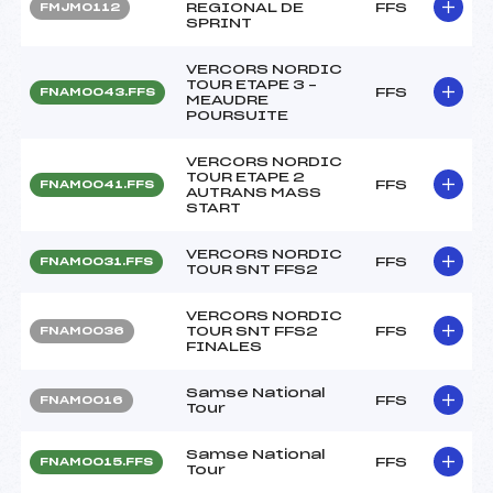
REGIONAL DE
FFS
FMJM0112
SPRINT
VERCORS NORDIC
TOUR ETAPE 3 –
FFS
FNAM0043.FFS
MEAUDRE
POURSUITE
VERCORS NORDIC
TOUR ETAPE 2
FFS
FNAM0041.FFS
AUTRANS MASS
START
VERCORS NORDIC
FFS
FNAM0031.FFS
TOUR SNT FFS2
VERCORS NORDIC
TOUR SNT FFS2
FFS
FNAM0036
FINALES
Samse National
FFS
FNAM0016
Tour
Samse National
FFS
FNAM0015.FFS
Tour