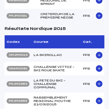
REGIONAL DE
FFS
FMJM0031
SPRINT
CRITERIUM DE LA
FFS
FMJM0021
PREMIERE NEIGE
Résultats Nordique 2015
Codex
Course
Cat.
LA SKIROLLAC
FFS
OMJM0013
CHALLENGE VITTOZ –
FFS
ONAM0051
SKI ROUE SKATE
LA FETE DU SKI –
CHALLENGE
FFS
FMJM0363
COMMUNAL
RASSEMBLEMENT
REGIONAL MOUTHE
FFS
FMJM0353
21/03/2015