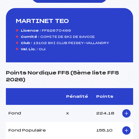
MARTINET TEO
foi(s) le ski
Licence :
FFS2670499
Comité :
COMITE DE SKI DE SAVOIE
Club :
13102 SKI CLUB PEISEY-VALLANDRY
Val. Lic. :
Oui
Points Nordique FFS (5ème liste FFS
2026)
Pénalité
Points
Fond
x
224.18
Fond Populaire
155.10