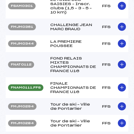
SAISIES – Inscr.
FFS
FSAM0301
clubs (1,5 – 3 – 5 –
10 km)
CHALLENGE JEAN
FFS
FMJM0361
MARC BRAUD
LA PREMIERE
FFS
FMJM0344
POUSSEE
FOND RELAIS
MIXTES
FFS
FNAT0112
CHAMPIONNATS DE
FRANCE U16
FINALE
CHAMPIONNATS DE
FFS
FNAM0111.FFS
FRANCE U16
Tour de ski – Ville
FFS
FMJM0294
de Pontarlier
Tour de ski – Ville
FFS
FMJM0284
de Pontarlier