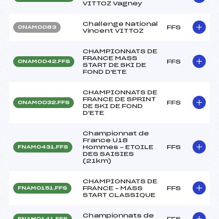
VITTOZ Vagney
Challenge National
FFS
ONAM0063
Vincent VITTOZ
CHAMPIONNATS DE
FRANCE MASS
FFS
ONAM0042.FFS
START DE SKI DE
FOND D'ETE
CHAMPIONNATS DE
FRANCE DE SPRINT
FFS
ONAM0032.FFS
DE SKI DE FOND
D'ETE
Championnat de
France U18
Hommes – ETOILE
FFS
FNAM0431.FFS
DES SAISIES
(21km)
CHAMPIONNATS DE
FRANCE – MASS
FFS
FNAM0151.FFS
START CLASSIQUE
Championnats de
FFS
FNAM0141.FFS