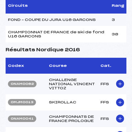
Circuits
Rang
FOND – COUPE DU JURA U16 GARCONS
3
CHAMPIONNAT DE FRANCE de ski de fond
38
U16 GARCONS
Résultats Nordique 2016
Codex
Course
Cat.
CHALLENGE
NATIONAL VINCENT
FFS
ONAM0062
VITTOZ
SKIROLLAC
FFS
OMJM0013
CHAMPIONNATS DE
FFS
ONAM0041
FRANCE PROLOGUE