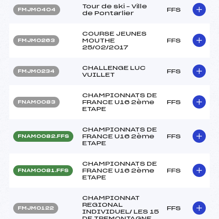
Tour de ski – Ville
FFS
FMJM0404
de Pontarlier
COURSE JEUNES
MOUTHE
FFS
FMJM0263
25/02/2017
CHALLENGE LUC
FFS
FMJM0234
VUILLET
CHAMPIONNATS DE
FRANCE U16 2ème
FFS
FNAM0083
ETAPE
CHAMPIONNATS DE
FRANCE U16 2ème
FFS
FNAM0082.FFS
ETAPE
CHAMPIONNATS DE
FRANCE U16 2ème
FFS
FNAM0081.FFS
ETAPE
CHAMPIONNAT
REGIONAL
FFS
FMJM0122
INDIVIDUEL/ LES 15
DE TREMONTAGNE