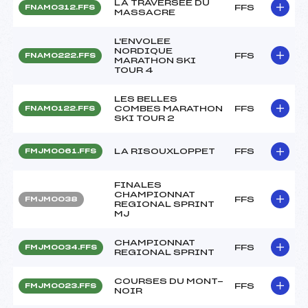
LA TRAVERSEE DU
FFS
FNAM0312.FFS
MASSACRE
L'ENVOLEE
NORDIQUE
FFS
FNAM0222.FFS
MARATHON SKI
TOUR 4
LES BELLES
COMBES MARATHON
FFS
FNAM0122.FFS
SKI TOUR 2
LA RISOUXLOPPET
FFS
FMJM0061.FFS
FINALES
CHAMPIONNAT
FFS
FMJM0038
REGIONAL SPRINT
MJ
CHAMPIONNAT
FFS
FMJM0034.FFS
REGIONAL SPRINT
COURSES DU MONT-
FFS
FMJM0023.FFS
NOIR