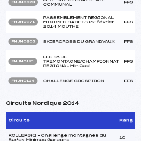
FFS
FMJM0323
COMMUNAL
RASSEMBLEMENT REGIONAL
MINIMES CADETS 22 février
FFS
FMJM0271
2014 MOUTHE
SKIERCROSS DU GRANDVAUX
FFS
FMJM0203
LES 15 DE
TREMONTAGNE/CHAMPIONNAT
FFS
FMJM0121
REGIONAL Min Cad
CHALLENGE GROSPIRON
FFS
FMJM0114
Circuits Nordique 2014
Circuits
Rang
ROLLERSKI – Challenge montagnes du
10
Bugey Minimes Garçons