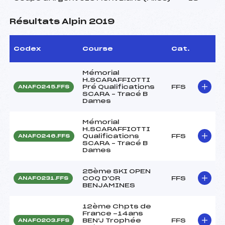
Résultats Alpin 2019
Codex
Course
Cat.
Mémorial
H.SCARAFFIOTTI
Pré Qualifications
FFS
ANAF0245.FFS
SCARA – Tracé B
Dames
Mémorial
H.SCARAFFIOTTI
Qualifications
FFS
ANAF0246.FFS
SCARA – Tracé B
Dames
25ème SKI OPEN
COQ D'OR
FFS
ANAF0231.FFS
BENJAMINES
12ème Chpts de
France -14ans
BEN'J Trophée
FFS
ANAF0203.FFS