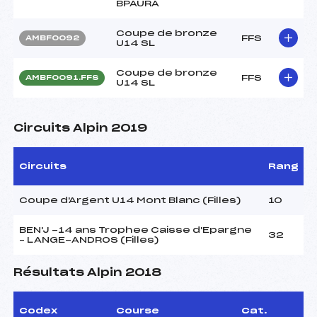
BPAURA
Coupe de bronze
FFS
AMBF0092
U14 SL
Coupe de bronze
FFS
AMBF0091.FFS
U14 SL
Circuits Alpin 2019
Circuits
Rang
Coupe d'Argent U14 Mont Blanc (Filles)
10
BEN'J -14 ans Trophee Caisse d'Epargne
32
– LANGE-ANDROS (Filles)
Résultats Alpin 2018
Codex
Course
Cat.