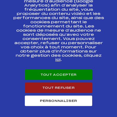
mesure d’audience (Google
Analytics) afin d’analyser la
fréquentation du site, vous
Ressources
proposer du contenu vidéo et les
performances du site, ainsi que des
Pass’Neige
cookies permettant le
Projet sportif fédéral
fonctionnement du site. Les
cookies de mesure d’audience ne
Projet de performance fédéral
sont déposés qu’avec votre
Antidopage
consentement. Vous pouvez
Pôle Développement, Formation, Suivi
accepter, refuser ou personnaliser
Scientifique
vos choix à tout moment. Pour
Listes ministérielles
obtenir plus d'informations sur
notre gestion des cookies, cliquez
Pôle vie de l’athlète
ici
.
Enseignement professionnel
Informatique et chronométrage
Circuits
TOUT ACCEPTER
Carrières
Développement des habiletés mentales
TOUT REFUSER
PERSONNALISER
© 2026 Fédération Française de Ski
Mentions légales
Politique de
confidentialité
Cookies