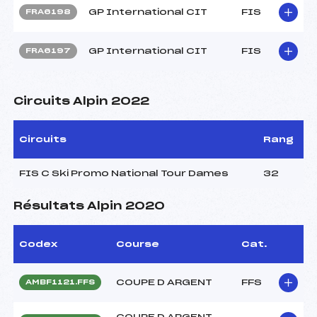
GP International CIT
FIS
FRA6198
GP International CIT
FIS
FRA6197
Circuits Alpin 2022
Circuits
Rang
FIS C Ski Promo National Tour Dames
32
Résultats Alpin 2020
Codex
Course
Cat.
COUPE D ARGENT
FFS
AMBF1121.FFS
COUPE D ARGENT