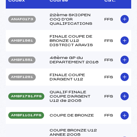
Codex
Course
Cat.
22ème SKIOPEN
COQ D'OR
FFS
ANAF0173
QUALIFICATIONS
FINALE COUPE DE
BRONZE U12
FFS
AMBF1561
DISTRICT ARAVIS
46ème GP du
FFS
AMBF1551
DEPARTEMENT 2016
FINALE COUPE
FFS
AMBF1291
D'ARGENT U12
QUALIF FINALE
COUPE D'ARGENT
FFS
AMBF1791.FFS
U12 de 2005
COUPE DE BRONZE
FFS
AMBF1101.FFS
COUPE BRONZE U12
ANNEE 2005