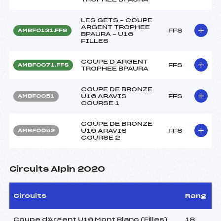
LES GETS – COUPE
ARGENT TROPHEE
FFS
AMBF0131.FFS
BPAURA – U16
FILLES
COUPE D ARGENT
FFS
AMBF0071.FFS
TROPHEE BPAURA
COUPE DE BRONZE
U16 ARAVIS
FFS
AMBF0051
COURSE 1
COUPE DE BRONZE
U16 ARAVIS
FFS
AMBF0052
COURSE 2
Circuits Alpin 2020
Circuits
Rang
Coupe d'Argent U16 Mont Blanc (Filles)
18