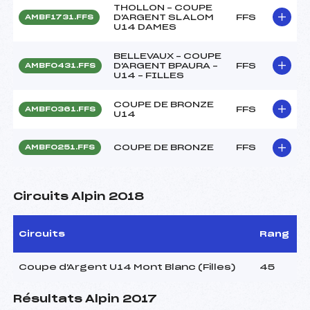
THOLLON – COUPE
D'ARGENT SLALOM
FFS
AMBF1731.FFS
U14 DAMES
BELLEVAUX – COUPE
D'ARGENT BPAURA –
FFS
AMBF0431.FFS
U14 – FILLES
COUPE DE BRONZE
FFS
AMBF0361.FFS
U14
COUPE DE BRONZE
FFS
AMBF0251.FFS
Circuits Alpin 2018
Circuits
Rang
Coupe d'Argent U14 Mont Blanc (Filles)
45
Résultats Alpin 2017