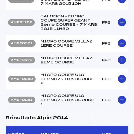
7 MARS 2015 10H
SALOMON – MICRO
COUPE SUPER GEANT
FFS
AMBF1172
2ème COURSE – 7 MARS
2015 11H30
MICRO COUPE VILLAZ
FFS
AMBF0571
1ERE COURSE
MICRO COUPE VILLAZ
FFS
AMBF1571
2EME COURSE
MICRO COUPE U10
SEMNOZ 2015 COURSE
FFS
AMBF0252
2
MICRO COUPE U10
SEMNOZ 2015 COURSE
FFS
AMBF0251
1
Résultats Alpin 2014
Codex
Course
Cat.