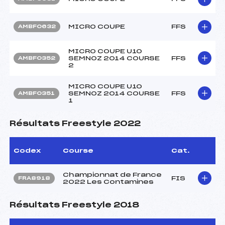
MICRO COUPE
FFS
AMBF0632
MICRO COUPE U10
SEMNOZ 2014 COURSE
FFS
AMBF0352
2
MICRO COUPE U10
SEMNOZ 2014 COURSE
FFS
AMBF0351
1
Résultats Freestyle 2022
Codex
Course
Cat.
Championnat de France
FIS
FRA8918
2022 Les Contamines
Résultats Freestyle 2018