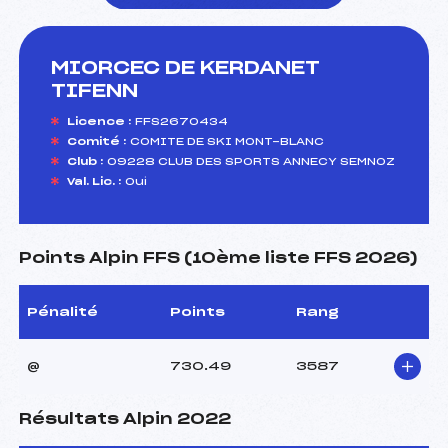
MIORCEC DE KERDANET
foi(s) le ski
TIFENN
Licence :
FFS2670434
Comité :
COMITE DE SKI MONT-BLANC
Club :
09228 CLUB DES SPORTS ANNECY SEMNOZ
Val. Lic. :
Oui
Points Alpin FFS (10ème liste FFS 2026)
Pénalité
Points
Rang
@
730.49
3587
Résultats Alpin 2022