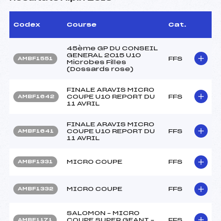
Codex
Course
Cat.
45ème GP DU CONSEIL
GENERAL 2015 U10
FFS
AMBF1551
Microbes Filles
(Dossards rose)
FINALE ARAVIS MICRO
COUPE U10 REPORT DU
FFS
AMBF1642
11 AVRIL
FINALE ARAVIS MICRO
COUPE U10 REPORT DU
FFS
AMBF1641
11 AVRIL
MICRO COUPE
FFS
AMBF1331
MICRO COUPE
FFS
AMBF1332
SALOMON – MICRO
COUPE SUPER GEANT –
FFS
AMBF1171