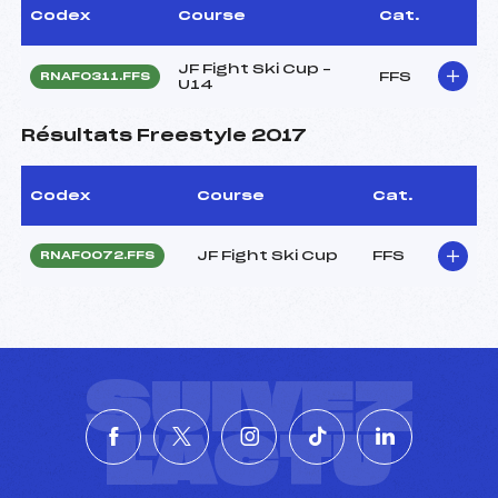
Codex
Course
Cat.
JF Fight Ski Cup –
FFS
RNAF0311.FFS
U14
Résultats Freestyle 2017
Codex
Course
Cat.
JF Fight Ski Cup
FFS
RNAF0072.FFS
SUIVEZ
L'ACTU