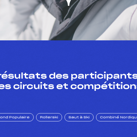
résultats des participants
es circuits et compétition
Fond Populaire
Rollerski
Saut à Ski
Combiné Nordiq