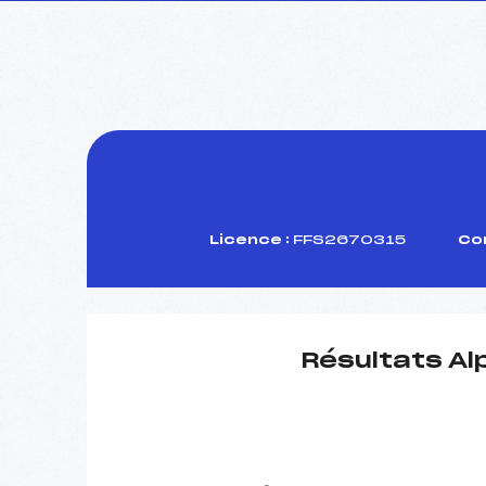
Licence :
FFS2670315
Com
Résultats Al