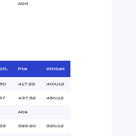
Abd
Clt.
Pts
Clt/Cat
60
417.22
40/U12
57
437.52
45/U12
Abs
33
393.90
33/U12