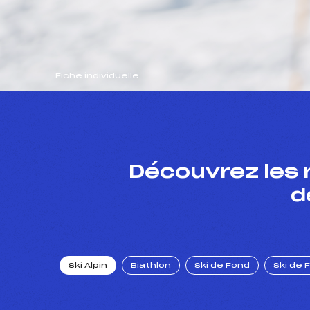
Fiche individuelle
Découvrez les 
d
Ski Alpin
Biathlon
Ski de Fond
Ski de 