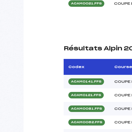
COUPE 
ACAM0021.FFS
Résultats Alpin 2
Codex
Cours
COUPE 
ACAM0141.FFS
COUPE 
ACAM0121.FFS
COUPE 
ACAM0081.FFS
COUPE 
ACAM0062.FFS