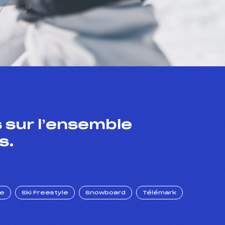
 sur l’ensemble
s.
ue
Ski Freestyle
Snowboard
Télémark