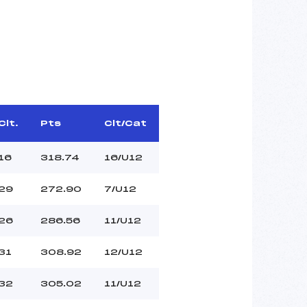
Clt.
Pts
Clt/Cat
16
318.74
16/U12
29
272.90
7/U12
26
286.56
11/U12
31
308.92
12/U12
32
305.02
11/U12