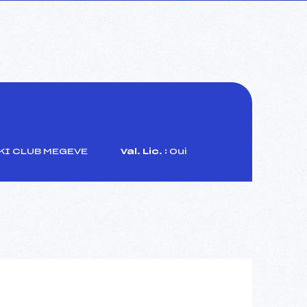
KI CLUB MEGEVE
Val. Lic. :
Oui