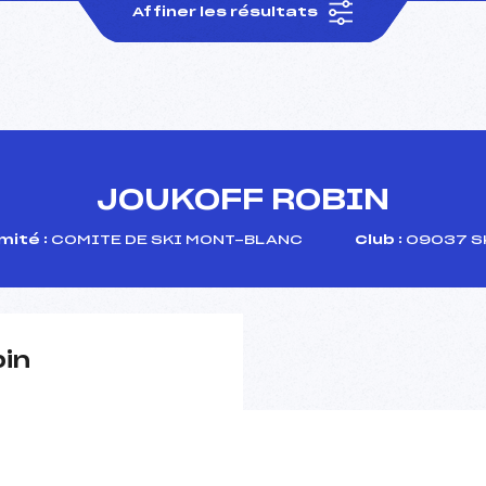
Affiner les résultats
JOUKOFF ROBIN
ité :
COMITE DE SKI MONT-BLANC
Club :
09037 S
pin