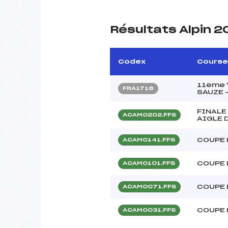
Résultats Alpin 2
Codex
Course
11eme 
FRA1716
SAUZE 
FINALE
ACAM0202.FFS
AIGLE D
COUPE 
ACAM0141.FFS
COUPE 
ACAM0101.FFS
COUPE 
ACAM0071.FFS
COUPE 
ACAM0031.FFS