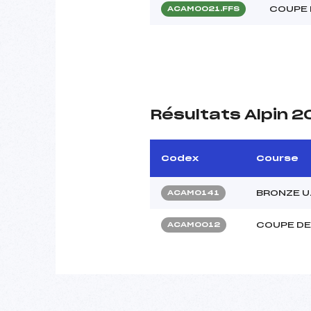
COUPE 
ACAM0021.FFS
Résultats Alpin 2
Codex
Course
BRONZE U
ACAM0141
COUPE DE
ACAM0012