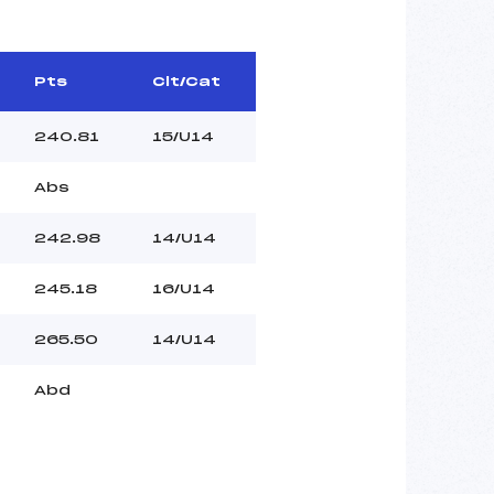
Pts
Clt/Cat
240.81
15/U14
Abs
242.98
14/U14
245.18
16/U14
265.50
14/U14
Abd