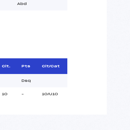
Abd
Clt.
Pts
Clt/Cat
Dsq
10
–
10/U10