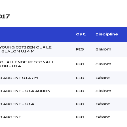
017
Cat.
Discipline
YOUNG CITIZEN CUP LE
FIS
Slalom
– SLALOM U14 M
 CHALLENGE REGIONAL L
FFS
Slalom
 OR – U14
D ARGENT U14 / M
FFS
Géant
D ARGENT – U14 AURON
FFS
Slalom
D ARGENT – U14
FFS
Géant
D ARGENT
FFS
Géant