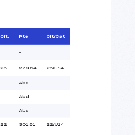
Clt.
Pts
Clt/Cat
–
25
279.54
25/U14
Abs
Abd
Abs
22
301.51
22/U14