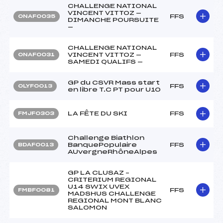
CHALLENGE NATIONAL
VINCENT VITTOZ —
FFS
ONAF0035
DIMANCHE POURSUITE
—
CHALLENGE NATIONAL
VINCENT VITTOZ —
FFS
ONAF0031
SAMEDI QUALIFS —
GP du CSVR Mass start
FFS
OLYF0013
en libre T.C PT pour U10
LA FÊTE DU SKI
FFS
FMJF0303
Challenge Biathlon
BanquePopulaire
FFS
BDAF0013
AUvergneRhôneAlpes
GP LA CLUSAZ –
CRITERIUM REGIONAL
U14 SWIX UVEX
FFS
FMBF0081
MADSHUS CHALLENGE
REGIONAL MONT BLANC
SALOMON