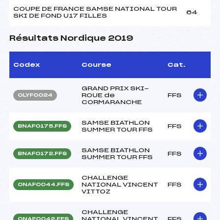
COUPE DE FRANCE SAMSE NATIONAL TOUR
64
SKI DE FOND U17 FILLES
Résultats Nordique 2019
Codex
Course
Cat.
GRAND PRIX SKI-
ROUE de
FFS
OLYF0024
CORMARANCHE
SAMSE BIATHLON
FFS
BNAF0175.FFS
SUMMER TOUR FFS
SAMSE BIATHLON
FFS
BNAF0172.FFS
SUMMER TOUR FFS
CHALLENGE
NATIONAL VINCENT
FFS
ONAF0044.FFS
VITTOZ
CHALLENGE
NATIONAL VINCENT
FFS
ONAF0042.FFS