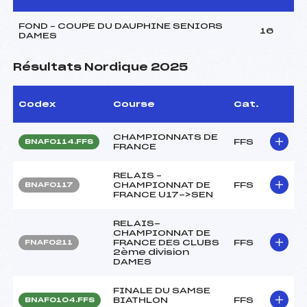
FOND – COUPE DU DAUPHINE SENIORS
16
DAMES
Résultats Nordique 2025
Codex
Course
Cat.
CHAMPIONNATS DE
FFS
BNAF0114.FFS
FRANCE
RELAIS –
CHAMPIONNAT DE
FFS
BNAF0117
FRANCE U17->SEN
RELAIS-
CHAMPIONNAT DE
FRANCE DES CLUBS
FFS
FNAF0211
2ème division
DAMES
FINALE DU SAMSE
BIATHLON
FFS
BNAF0104.FFS