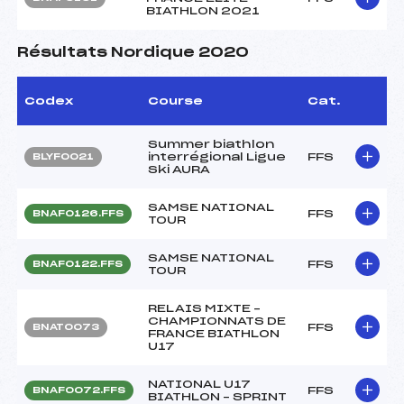
BIATHLON 2021
Résultats Nordique 2020
Codex
Course
Cat.
Summer biathlon
interrégional Ligue
FFS
BLYF0021
Ski AURA
SAMSE NATIONAL
FFS
BNAF0126.FFS
TOUR
SAMSE NATIONAL
FFS
BNAF0122.FFS
TOUR
RELAIS MIXTE –
CHAMPIONNATS DE
FFS
BNAT0073
FRANCE BIATHLON
U17
NATIONAL U17
FFS
BNAF0072.FFS
BIATHLON – SPRINT