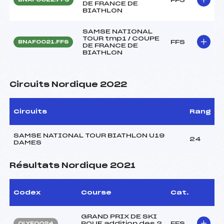
DE FRANCE DE
BIATHLON
SAMSE NATIONAL
TOUR tmp1 / COUPE
FFS
BNAF0021.FFS
DE FRANCE DE
BIATHLON
Circuits Nordique 2022
Circuits
Rang
SAMSE NATIONAL TOUR BIATHLON U19
24
DAMES
Résultats Nordique 2021
Codex
Course
Cat.
GRAND PRIX DE SKI
ROUE addition des 2
FFS
OLYF0024