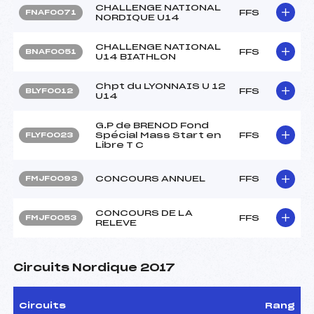
CHALLENGE NATIONAL
FFS
FNAF0071
NORDIQUE U14
CHALLENGE NATIONAL
FFS
BNAF0051
U14 BIATHLON
Chpt du LYONNAIS U 12
FFS
BLYF0012
U14
G.P de BRENOD Fond
Spécial Mass Start en
FFS
FLYF0023
Libre T C
CONCOURS ANNUEL
FFS
FMJF0093
CONCOURS DE LA
FFS
FMJF0053
RELEVE
Circuits Nordique 2017
Circuits
Rang