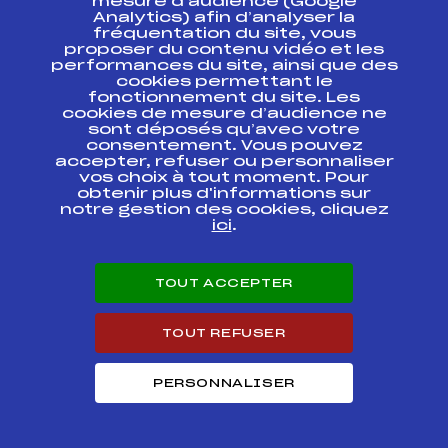
mesure d’audience (Google
Analytics) afin d’analyser la
fréquentation du site, vous
CONCOURS ANNUEL.
proposer du contenu vidéo et les
FFS
FMJF0192
Coupe du Doubs 2016
performances du site, ainsi que des
cookies permettant le
fonctionnement du site. Les
LA PREMIERE POUSSEE
FFS
FMJF0152
cookies de mesure d’audience ne
sont déposés qu’avec votre
consentement. Vous pouvez
MASS START en Libre
FFS
accepter, refuser ou personnaliser
FLYF0042
pour U 10 à U 16
vos choix à tout moment. Pour
obtenir plus d'informations sur
notre gestion des cookies, cliquez
TROPHEE DU BEAUFORT
FFS
BSAF0031
ETAPE 4
ici
.
CONCOURS DE LA
FFS
FMJF0052
RELEVE
TOUT ACCEPTER
Résultats Nordique 2015
TOUT REFUSER
Codex
Course
Cat.
PERSONNALISER
Finale Challenge
Montagne du Bugey les
FFS
OLYF0032