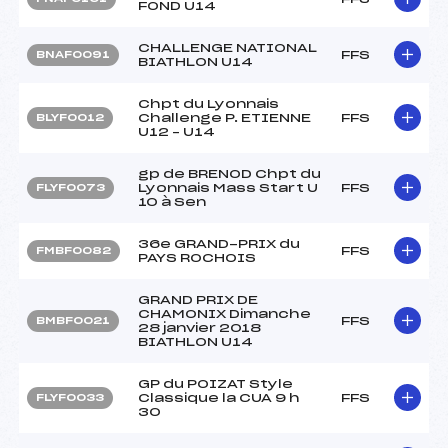
FOND U14
CHALLENGE NATIONAL
FFS
BNAF0091
BIATHLON U14
Chpt du Lyonnais
Challenge P. ETIENNE
FFS
BLYF0012
U12 – U14
gp de BRENOD Chpt du
Lyonnais Mass Start U
FFS
FLYF0073
10 à Sen
36e GRAND-PRIX du
FFS
FMBF0082
PAYS ROCHOIS
GRAND PRIX DE
CHAMONIX Dimanche
FFS
BMBF0021
28 janvier 2018
BIATHLON U14
GP du POIZAT Style
Classique la CUA 9 h
FFS
FLYF0033
30