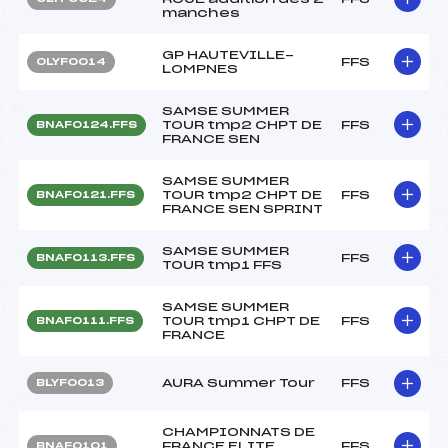
manches
GP HAUTEVILLE-
FFS
OLYF0014
LOMPNES
SAMSE SUMMER
TOUR tmp2 CHPT DE
FFS
BNAF0124.FFS
FRANCE SEN
SAMSE SUMMER
TOUR tmp2 CHPT DE
FFS
BNAF0121.FFS
FRANCE SEN SPRINT
SAMSE SUMMER
FFS
BNAF0113.FFS
TOUR tmp1 FFS
SAMSE SUMMER
TOUR tmp1 CHPT DE
FFS
BNAF0111.FFS
FRANCE
AURA Summer Tour
FFS
BLYF0013
CHAMPIONNATS DE
FRANCE ELITE
FFS
BNAF0101