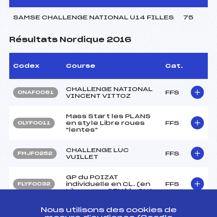
SAMSE CHALLENGE NATIONAL U14 FILLES
75
Résultats Nordique 2016
Codex
Course
Cat.
CHALLENGE NATIONAL
FFS
ONAF0061
VINCENT VITTOZ
Mass Start les PLANS
en style Libre roues
FFS
OLYF0011
"lentes"
CHALLENGE LUC
FFS
FMJF0252
VUILLET
GP du POIZAT
individuelle en CL. (en
FFS
FLYF0032
Libre pour SEN ) la CUA
Nous utilisons des cookies de
GP du CSVR en Libre
FFS
FLYF0092