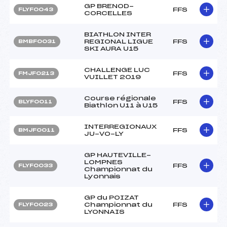
GP BRENOD-
FFS
FLYF0043
CORCELLES
BIATHLON INTER
REGIONAL LIGUE
FFS
BMBF0031
SKI AURA U15
CHALLENGE LUC
FFS
FMJF0213
VUILLET 2019
Course régionale
FFS
BLYF0011
Biathlon U11 à U15
INTERREGIONAUX
FFS
BMJF0011
JU-VO-LY
GP HAUTEVILLE-
LOMPNES
FFS
FLYF0033
Championnat du
Lyonnais
GP du POIZAT
Championnat du
FFS
FLYF0023
LYONNAIS