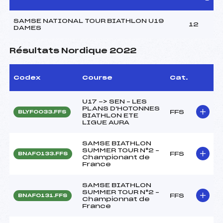
SAMSE NATIONAL TOUR BIATHLON U19
12
DAMES
Résultats Nordique 2022
Codex
Course
Cat.
U17 -> SEN – LES
PLANS D'HOTONNES
FFS
BLYF0033.FFS
BIATHLON ETE
LIGUE AURA
SAMSE BIATHLON
SUMMER TOUR N°2 –
FFS
BNAF0133.FFS
Championant de
France
SAMSE BIATHLON
SUMMER TOUR N°2 –
FFS
BNAF0131.FFS
Championnat de
France