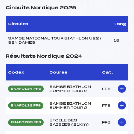
Circuits Nordique 2025
Circuits
Rang
SAMSE NATIONAL TOUR BIATHLON U22 /
18
SEN DAMES
Résultats Nordique 2024
Codex
Course
Cat.
SAMSE BIATHLON
FFS
BNAF0134.FFS
SUMMER TOUR 2
SAMSE BIATHLON
FFS
BNAF0132.FFS
SUMMER TOUR 2
ETOILE DES
FFS
FNAF0283.FFS
SAISIES (21km)