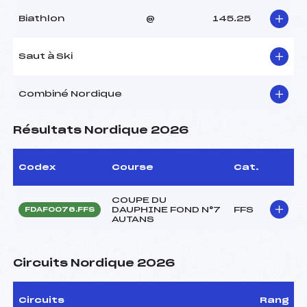
Biathlon
@
145.25
Saut à Ski
Combiné Nordique
Résultats Nordique 2026
Codex
Course
Cat.
COUPE DU
DAUPHINE FOND N°7
FFS
FDAF0076.FFS
AUTANS
Circuits Nordique 2026
Circuits
Rang