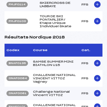
SKIERCROSS DE
FFS
FMJF0114
L'ABBAYE
TOUR DE SKI
PONTARLIER /
FFS
FMJF0103
Etape Unique
Individuel Skate
Résultats Nordique 2018
Codex
Course
Cat.
SAMSE SUMMER MINI
FFS
BNAF0135
BIATHLON U15
CHALLENGE NATIONAL
VINCENT VITTOZ
FFS
ONAF0064
Vagney
Challenge National
FFS
ONAF0061
Vincent VITTOZ
CHALLENGE NATIONAL
FFS
FNAF0101