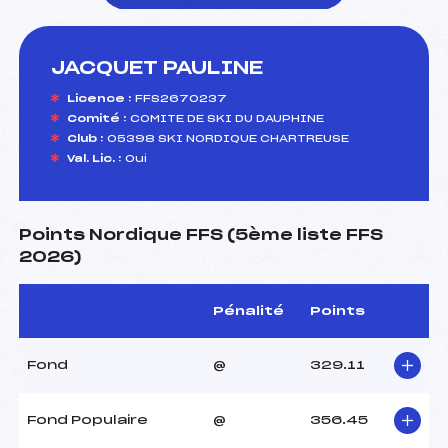
JACQUET PAULINE
foi(s) le ski
Licence :
FFS2670237
Comité :
COMITE DE SKI DU DAUPHINE
Club :
05398 SKI NORDIQUE CHARTREUSE
Val. Lic. :
Oui
Points Nordique FFS (5ème liste FFS
2026)
Pénalité
Points
Fond
@
329.11
Fond Populaire
@
356.45