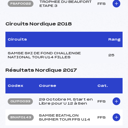
TROPHEE DU BEAUFORT
FFS
FSAF0022
ETAPE 3
Circuits Nordique 2018
Circuits
Rang
SAMSE SKI DE FOND CHALLENGE
25
NATIONAL TOUR U14 FILLES
Résultats Nordique 2017
Codex
Course
Cat.
29 Octobre M. Start en
FFS
OLYF0033
Libre pour U 12 à Sen
SAMSE BIATHLON
FFS
BNAF0143
SUMMER TOUR FFS U14