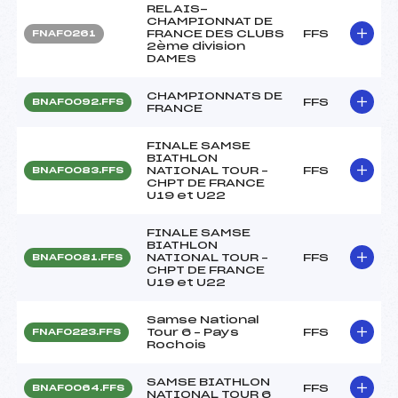
RELAIS-
CHAMPIONNAT DE
FRANCE DES CLUBS
FFS
FNAF0261
2ème division
DAMES
CHAMPIONNATS DE
FFS
BNAF0092.FFS
FRANCE
FINALE SAMSE
BIATHLON
NATIONAL TOUR –
FFS
BNAF0083.FFS
CHPT DE FRANCE
U19 et U22
FINALE SAMSE
BIATHLON
NATIONAL TOUR –
FFS
BNAF0081.FFS
CHPT DE FRANCE
U19 et U22
Samse National
Tour 6 – Pays
FFS
FNAF0223.FFS
Rochois
SAMSE BIATHLON
FFS
BNAF0064.FFS
NATIONAL TOUR 6