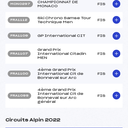
CHAMPIONNAT DE
FIS
MON0297
MONACO
Ski Chrono Samse Tour
FIS
FRA1112
Technique Men
GP International CIT
FIS
FRA1109
Grand Prix
International Citadin
FIS
FRA1107
MEN
4ème Grand Prix
International Cit de
FIS
FRA1100
Bonneval sur Arc
4ème Grand Prix
International Cit de
FIS
FRA1099
Bonneval sur Arc
général
Circuits Alpin 2022