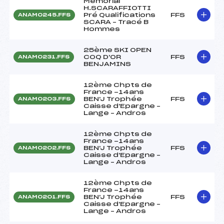
Mémorial
H.SCARAFFIOTTI
Pré Qualifications
FFS
ANAM0245.FFS
SCARA – Tracé B
Hommes
25ème SKI OPEN
COQ D'OR
FFS
ANAM0231.FFS
BENJAMINS
12ème Chpts de
France -14ans
BEN'J Trophée
FFS
ANAM0203.FFS
Caisse d'Epargne –
Lange – Andros
12ème Chpts de
France -14ans
BEN'J Trophée
FFS
ANAM0202.FFS
Caisse d'Epargne –
Lange – Andros
12ème Chpts de
France -14ans
BEN'J Trophée
FFS
ANAM0201.FFS
Caisse d'Epargne –
Lange – Andros