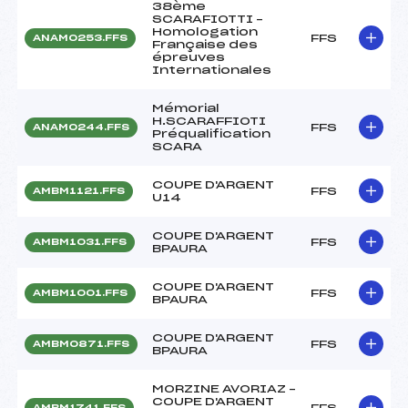
38ème
SCARAFIOTTI –
Homologation
FFS
ANAM0253.FFS
Française des
épreuves
Internationales
Mémorial
H.SCARAFFIOTI
FFS
ANAM0244.FFS
Préqualification
SCARA
COUPE D'ARGENT
FFS
AMBM1121.FFS
U14
COUPE D'ARGENT
FFS
AMBM1031.FFS
BPAURA
COUPE D'ARGENT
FFS
AMBM1001.FFS
BPAURA
COUPE D'ARGENT
FFS
AMBM0871.FFS
BPAURA
MORZINE AVORIAZ –
COUPE D'ARGENT
FFS
AMBM1741.FFS