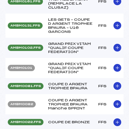
FFS
AMBM0161.FFS
(REMPLACE LA
CLUSAZ)
LES GETS – COUPE
D ARGENT TROPHEE
FFS
AMBM0131.FFS
BPAURA – U16
GARCONS
GRAND PRIX VITAM
"QUALIF COUPE
FFS
AMBM0102.FFS
FEDERATION"
GRAND PRIX VITAM
"QUALIF COUPE
FFS
AMBM0101
FEDERATION"
COUPE D ARGENT
FFS
AMBM0081.FFS
TROPHEE BPAURA
COUPE D ARGENT
TROPHEE BPAURA
FFS
AMBM0082
Manche SPRINT
COUPE DE BRONZE
FFS
AMBM0022.FFS