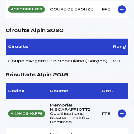
COUPE DE BRONZE
FFS
AMBM0021.FFS
Circuits Alpin 2020
Circuits
Rang
Coupe d'Argent U16 Mont Blanc (Garçon)
20
Résultats Alpin 2019
Codex
Course
Cat.
Mémorial
H.SCARAFFIOTTI
Qualifications
FFS
ANAM0246.FFS
SCARA – Tracé A
Hommes