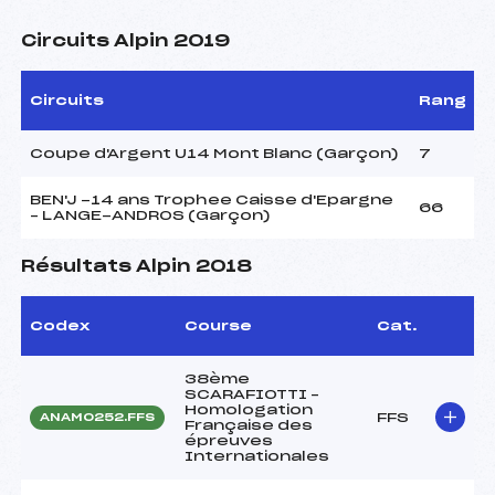
Circuits Alpin 2019
Circuits
Rang
Coupe d'Argent U14 Mont Blanc (Garçon)
7
BEN'J -14 ans Trophee Caisse d'Epargne
66
– LANGE-ANDROS (Garçon)
Résultats Alpin 2018
Codex
Course
Cat.
38ème
SCARAFIOTTI –
Homologation
FFS
ANAM0252.FFS
Française des
épreuves
Internationales