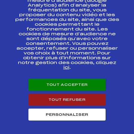
mesure d’audience (Google
Analytics) afin d’analyser la
COUPE DE BRONZE
fréquentation du site, vous
U12 SAINT-
FFS
AMBM0521
proposer du contenu vidéo et les
GERVAIS
performances du site, ainsi que des
cookies permettant le
fonctionnement du site. Les
COUPE BRONZE
cookies de mesure d’audience ne
CORDON U12
FFS
AMBM0351
GARCONS
sont déposés qu’avec votre
consentement. Vous pouvez
accepter, refuser ou personnaliser
Résultats Alpin 2015
vos choix à tout moment. Pour
obtenir plus d'informations sur
notre gestion des cookies, cliquez
ici
.
Codex
Course
Cat.
45ème GP DU CONSEIL
TOUT ACCEPTER
GENERAL 2015 U10
FFS
AMBM1551
Microbes Garçons
(Dossards bleu)
TOUT REFUSER
FINALE COUPE DE
FFS
AMBM1601
BRONZE U10
PERSONNALISER
COUPE DE BRONZE U10
FFS
AMBM1291
HOMMES