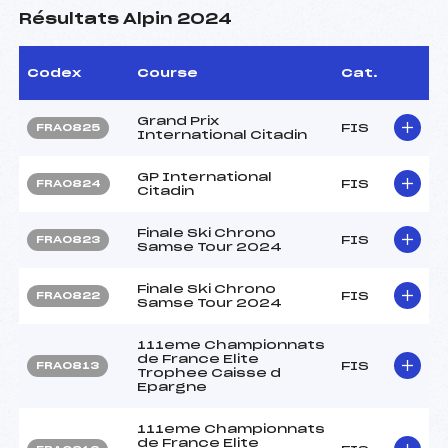
Résultats Alpin 2024
Codex
Course
Cat.
Grand Prix
FIS
FRA0825
International Citadin
GP International
FIS
FRA0824
Citadin
Finale Ski Chrono
FIS
FRA0823
Samse Tour 2024
Finale Ski Chrono
FIS
FRA0822
Samse Tour 2024
111eme Championnats
de France Elite
FIS
FRA0813
Trophee Caisse d
Epargne
111eme Championnats
de France Elite