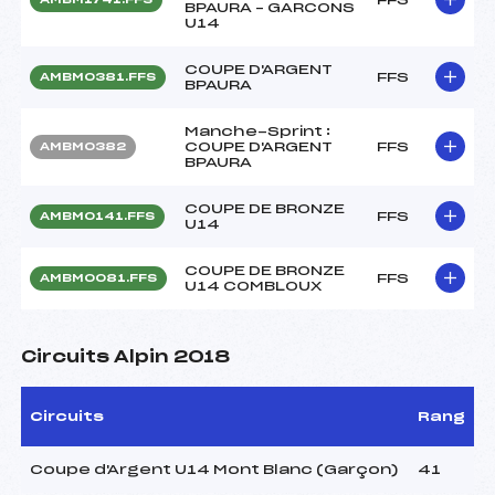
BPAURA – GARCONS
U14
COUPE D'ARGENT
FFS
AMBM0381.FFS
BPAURA
Manche-Sprint :
COUPE D'ARGENT
FFS
AMBM0382
BPAURA
COUPE DE BRONZE
FFS
AMBM0141.FFS
U14
COUPE DE BRONZE
FFS
AMBM0081.FFS
U14 COMBLOUX
Circuits Alpin 2018
Circuits
Rang
Coupe d'Argent U14 Mont Blanc (Garçon)
41