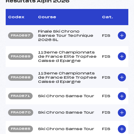
Résultats Alpin 2026
Codex
Course
Cat.
Finale Ski Chrono
Samse Tour Technique
FIS
FRA0697
2026 SL
113eme Championnats
de France Elite Trophee
FIS
FRA0689
Caisse d Epargne
113eme Championnats
de France Elite Trophee
FIS
FRA0688
Caisse d Epargne
Ski Chrono Samse Tour
FIS
FRA0671
Ski Chrono Samse Tour
FIS
FRA0670
Ski Chrono Samse Tour
FIS
FRA0665