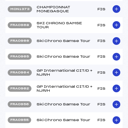
CHAMPIONNAT
FIS
MON1373
MONEGASQUE
SKI CHRONO SAMSE
FIS
FRA0968
TOUR
Ski Chrono Samse Tour
FIS
FRA0966
Ski Chrono Samse Tour
FIS
FRA0965
GP International CIT/D +
FIS
FRA0964
NJR/H
GP International CIT/D +
FIS
FRA0962
NJR/H
Ski Chrono Samse Tour
FIS
FRA0956
Ski Chrono Samse Tour
FIS
FRA0955