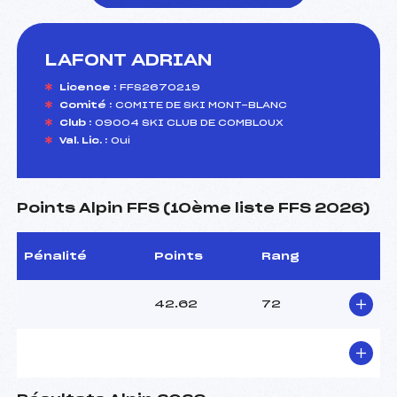
LAFONT ADRIAN
foi(s) le ski
Licence :
FFS2670219
Comité :
COMITE DE SKI MONT-BLANC
Club :
09004 SKI CLUB DE COMBLOUX
Val. Lic. :
Oui
Points Alpin FFS (10ème liste FFS 2026)
Pénalité
Points
Rang
42.62
72