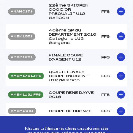
22ème SKIOPEN
COQ D'OR
FFS
ANAM0171
PREQUALIF U12
GARCON
46ème GP du
DEPARTEMENT 2016
FFS
AMBM1551
Catégorie U12
Garçons
FINALE COUPE
FFS
AMBM1291
D'ARGENT U12
QUALIF FINALE
COUPE D'ARGENT
FFS
AMBM1791.FFS
U12 de 2005
COUPE RENE DAYVE
FFS
AMBM1131.FFS
2016
COUPE DE BRONZE
FFS
AMBM0951
COUPE DE BRONZE
FFS
AMBM0821
Nous utilisons des cookies de