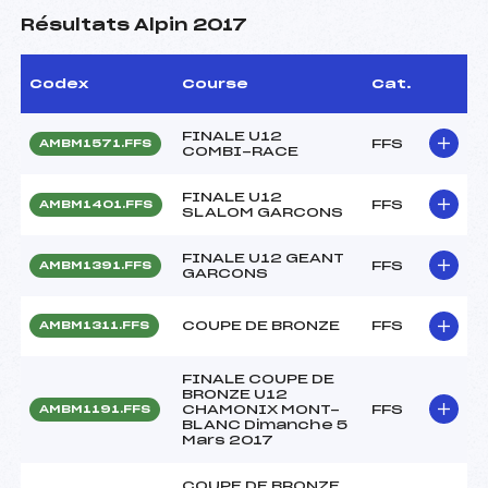
Résultats Alpin 2017
Codex
Course
Cat.
FINALE U12
FFS
AMBM1571.FFS
COMBI-RACE
FINALE U12
FFS
AMBM1401.FFS
SLALOM GARCONS
FINALE U12 GEANT
FFS
AMBM1391.FFS
GARCONS
COUPE DE BRONZE
FFS
AMBM1311.FFS
FINALE COUPE DE
BRONZE U12
CHAMONIX MONT-
FFS
AMBM1191.FFS
BLANC Dimanche 5
Mars 2017
COUPE DE BRONZE