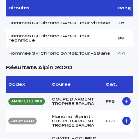
Circuits
Rang
Hommes Ski Chrono SAMSE Tour Vitesse
76
Hommes Ski Chrono SAMSE Tour
99
Technique
Hommes Ski Chrono SAMSE Tour -18 ans
44
Résultats Alpin 2020
Codex
Course
Cat.
COUPE D ARGENT
FFS
AMBM1111.FFS
TROPHEE BPAURA
Manche-Sprint :
COUPE D ARGENT
FFS
AMBM1112
TROPHEE BPAURA
CHATEL – COUPE D