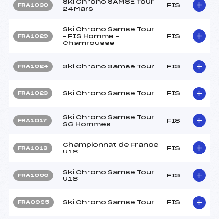
Ski Chrono SAMSE Tour
FIS
FRA1030
24Mars
Ski Chrono Samse Tour
– FIS Homme –
FIS
FRA1029
Chamrousse
Ski Chrono Samse Tour
FIS
FRA1024
Ski Chrono Samse Tour
FIS
FRA1023
Ski Chrono Samse Tour
FIS
FRA1017
SG Hommes
Championnat de France
FIS
FRA1018
U18
Ski Chrono Samse Tour
FIS
FRA1006
U18
Ski Chrono Samse Tour
FIS
FRA0995