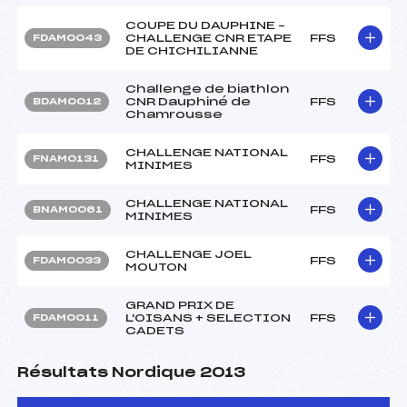
COUPE DU DAUPHINE –
CHALLENGE CNR ETAPE
FFS
FDAM0043
DE CHICHILIANNE
Challenge de biathlon
CNR Dauphiné de
FFS
BDAM0012
Chamrousse
CHALLENGE NATIONAL
FFS
FNAM0131
MINIMES
CHALLENGE NATIONAL
FFS
BNAM0061
MINIMES
CHALLENGE JOEL
FFS
FDAM0033
MOUTON
GRAND PRIX DE
L'OISANS + SELECTION
FFS
FDAM0011
CADETS
Résultats Nordique 2013