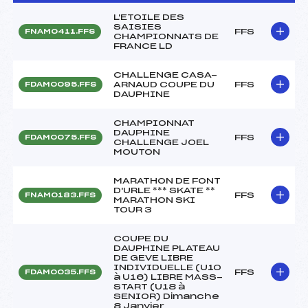
L'ETOILE DES
SAISIES
FFS
FNAM0411.FFS
CHAMPIONNATS DE
FRANCE LD
CHALLENGE CASA-
ARNAUD COUPE DU
FFS
FDAM0095.FFS
DAUPHINE
CHAMPIONNAT
DAUPHINE
FFS
FDAM0075.FFS
CHALLENGE JOEL
MOUTON
MARATHON DE FONT
D'URLE *** SKATE **
FFS
FNAM0183.FFS
MARATHON SKI
TOUR 3
COUPE DU
DAUPHINE PLATEAU
DE GEVE LIBRE
INDIVIDUELLE (U10
FFS
FDAM0035.FFS
à U16) LIBRE MASS-
START (U18 à
SENIOR) Dimanche
8 Janvier