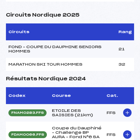
Circuits Nordique 2025
Circuits
Rang
FOND – COUPE DU DAUPHINE SENIORS
21
HOMMES
MARATHON SKI TOUR HOMMES
32
Résultats Nordique 2024
Codex
Course
Cat.
ETOILE DES
FFS
FNAM0283.FFS
SAISIES (21km)
Coupe du Dauphiné
– Challenge BP
FFS
FDAM0066.FFS
AURA – Fond N°6 SA