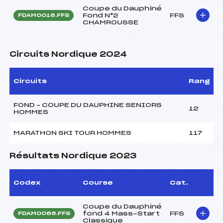
Coupe du Dauphiné
Fond N°2
FFS
FDAM0016.FFS
CHAMROUSSE
Circuits Nordique 2024
Circuits
Rang
FOND – COUPE DU DAUPHINE SENIORS
12
HOMMES
MARATHON SKI TOUR HOMMES
117
Résultats Nordique 2023
Codex
Course
Cat.
Coupe du Dauphiné
fond 4 Mass-Start
FFS
FDAM0066.FFS
Classique