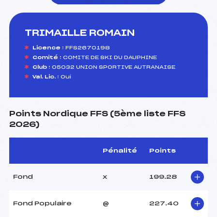
TRIMAILLE ROMAIN
foi(s) le ski
Licence :
FFS2670198
Comité :
COMITE DE SKI DU DAUPHINE
Club :
05032 UNION SPORTIVE AUTRANAISE
Val. Lic. :
Oui
Points Nordique FFS (5ème liste FFS
2026)
Pénalité
Points
Fond
x
199.28
Fond Populaire
@
227.40