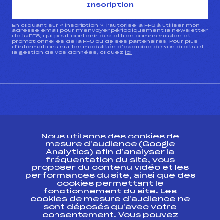
Inscription
En cliquant sur « inscription », j’autorise la FFS à utiliser mon
adresse email pour m’envoyer périodiquement la newsletter
de la FFS, qui peut contenir des offres commerciales et
promotionnelles de la FFS ou de ses partenaires. Pour plus
d’informations sur les modalités d’exercice de vos droits et
la gestion de vos données, cliquez
ici
CONTACT
Nous utilisons des cookies de
ESPACE PRESSE
mesure d’audience (Google
Analytics) afin d’analyser la
fréquentation du site, vous
Ressources
proposer du contenu vidéo et les
performances du site, ainsi que des
Pass’Neige
cookies permettant le
Projet sportif fédéral
fonctionnement du site. Les
cookies de mesure d’audience ne
Projet de performance fédéral
sont déposés qu’avec votre
Antidopage
consentement. Vous pouvez