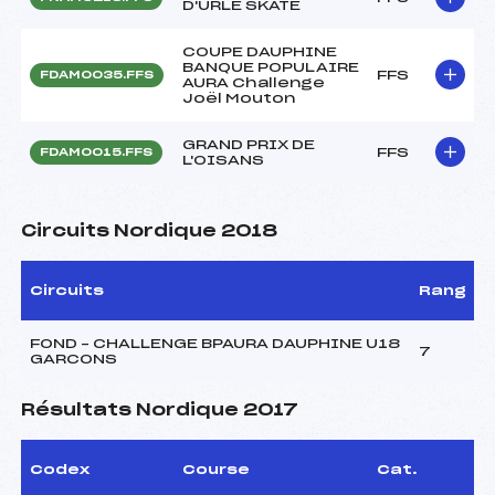
D'URLE SKATE
COUPE DAUPHINE
BANQUE POPULAIRE
FFS
FDAM0035.FFS
AURA Challenge
Joël Mouton
GRAND PRIX DE
FFS
FDAM0015.FFS
L'OISANS
Circuits Nordique 2018
Circuits
Rang
FOND – CHALLENGE BPAURA DAUPHINE U18
7
GARCONS
Résultats Nordique 2017
Codex
Course
Cat.