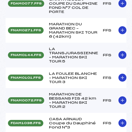
COUPE DU DAUPHINE
FFS
FDAM0077.FFS
FOND N°7 COL DE
PORTE
MARATHON DU
GRAND BEC –
FFS
FNAM0271.FFS
MARATHON SKI TOUR
6 (42km)
LA
TRANSJURASSIENNE
FFS
FNAM0144.FFS
– MARATHON SKI
TOUR 5
LA FOULEE BLANCHE
– MARATHON SKI
FFS
FNAM0101.FFS
TOUR 3
MARATHON DE
BESSANS FIS 42 km
FFS
FNAM0072.FFS
– MARATHON SKI
TOUR 2
CASA ARNAUD
Coupe du Dauphiné
FFS
FDAM1036.FFS
Fond N°3