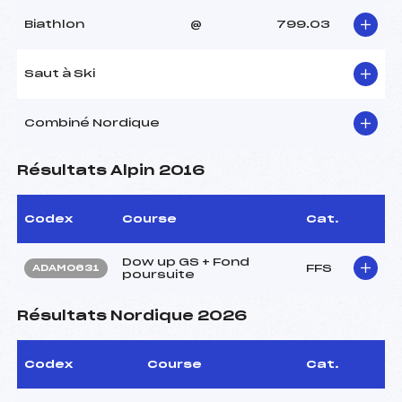
Biathlon
@
799.03
Saut à Ski
Combiné Nordique
Résultats Alpin 2016
Codex
Course
Cat.
Dow up GS + Fond
FFS
ADAM0631
poursuite
Résultats Nordique 2026
Codex
Course
Cat.