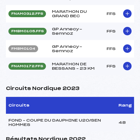
MARATHON DU
FFS
FNAM0312.FFS
GRAND BEC
GP Annecy-
FFS
FMBM0105.FFS
Semnoz
GP Annecy-
FFS
FMBM0104
Semnoz
MARATHON DE
FFS
FNAM0172.FFS
BESSANS – 23 KM
Circuits Nordique 2023
Circuits
Rang
FOND – COUPE DU DAUPHINE U20/SEN
48
HOMMES
Résultats Nordique 2022