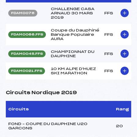
CHALLENGE CASA
ARNAUD 30 MARS
FFS
FDAM0076
2019
Coupe du Dauphiné
Banque Populaire
FFS
FDAM0066.FFS
AURA
CHAMPIONNAT DU
FFS
FDAM0045.FFS
DAUPHINE
10 KM ALPE D'HUEZ
FFS
FDAM0021.FFS
SKI MARATHON
Circuits Nordique 2019
Circuits
Rang
FOND – COUPE DU DAUPHINE U20
20
GARCONS