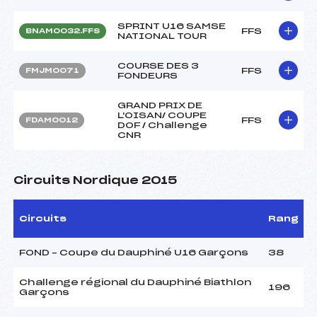
SPRINT U16 SAMSE
FFS
BNAM0032.FFS
NATIONAL TOUR
COURSE DES 3
FFS
FMJM0071
FONDEURS
GRAND PRIX DE
L'OISAN/ COUPE
FFS
FDAM0012
DOF / Challenge
CNR
Circuits Nordique 2015
Circuits
Rang
FOND – Coupe du Dauphiné U16 Garçons
38
Challenge régional du Dauphiné Biathlon
196
Garçons