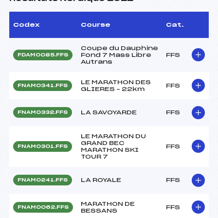
Codex
Course
Cat.
Coupe du Dauphine
Fond 7 Mass Libre
FFS
FDAM0085.FFS
Autrans
LE MARATHON DES
FFS
FNAM0341.FFS
GLIERES – 22km
LA SAVOYARDE
FFS
FNAM0332.FFS
LE MARATHON DU
GRAND BEC
FFS
FNAM0301.FFS
MARATHON SKI
TOUR 7
LA ROYALE
FFS
FNAM0241.FFS
MARATHON DE
FFS
FNAM0062.FFS
BESSANS