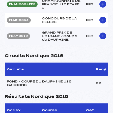
CHAMPIONNATS DE
FRANCE U16 ETAPE
FFS
FNAM0061.FFS
1
CONCOURS DE LA
FFS
FMJM0054
RELEVE
GRAND PRIX DE
L'OISANS / Coupe
FFS
FDAM0012
du DAUPHINE
Circuits Nordique 2016
Circuits
Rang
FOND – COUPE DU DAUPHINE U16
29
GARCONS
Résultats Nordique 2015
Codex
Course
Cat.