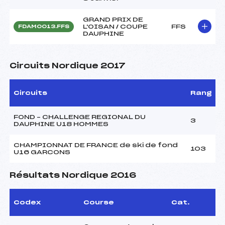
GRAND PRIX DE
L'OISAN / COUPE
FFS
FDAM0013.FFS
DAUPHINE
Circuits Nordique 2017
Circuits
Rang
FOND – CHALLENGE REGIONAL DU
3
DAUPHINE U18 HOMMES
CHAMPIONNAT DE FRANCE de ski de fond
103
U16 GARCONS
Résultats Nordique 2016
Codex
Course
Cat.