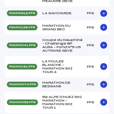
MEAUDRE GEVE
LA SAVOYARDE
FFS
FNAM0212.FFS
MARATHON DU
FFS
FSAM0126.FFS
GRAND BEC
Coupe du Dauphiné
– Challenge BP
FFS
FDAM0041.FFS
AURA – Fond N°5 US
AUTRANS GEVE
LA FOULEE
BLANCHE –
FFS
FNAM0121.FFS
MARATHON SKI
TOUR 4
MARATHON DE
FFS
FNAM0074.FFS
BESSANS
6e ALPE D'HUEZ SKI
MARATHON –
FFS
FNAM0052.FFS
MARATHON SKI
TOUR 1