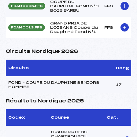
COUPE DU
DAUPHINE FOND N°3
FFS
FDAM0035.FFS
BOIS BARBU
GRAND PRIX DE
L'OISANS Coupe du
FFS
FDAM0013.FFS
Dauphiné Fond N°1
Circuits Nordique 2026
Circuits
Rang
FOND – COUPE DU DAUPHINE SENIORS
17
HOMMES
Résultats Nordique 2025
Codex
Course
Cat.
GRANP PRIX DU
CHARTROUSIN