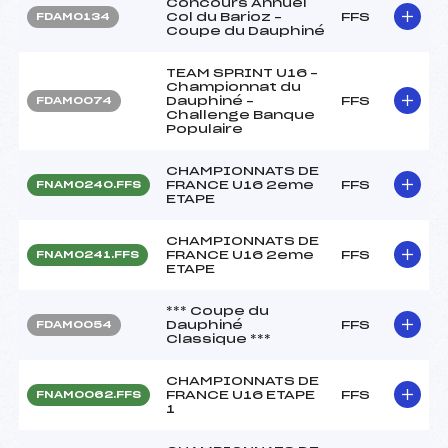
Concours Annuel
Col du Barioz –
FFS
FDAM0134
Coupe du Dauphiné
TEAM SPRINT U16 –
Championnat du
Dauphiné –
FFS
FDAM0074
Challenge Banque
Populaire
CHAMPIONNATS DE
FRANCE U16 2eme
FFS
FNAM0240.FFS
ETAPE
CHAMPIONNATS DE
FRANCE U16 2eme
FFS
FNAM0241.FFS
ETAPE
*** Coupe du
Dauphiné
FFS
FDAM0054
Classique ***
CHAMPIONNATS DE
FRANCE U16 ETAPE
FFS
FNAM0062.FFS
1