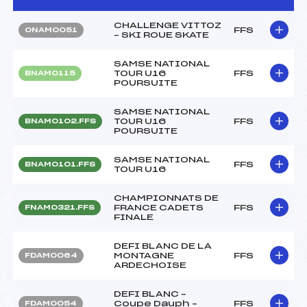
CHALLENGE VITTOZ
FFS
ONAM0051
– SKI ROUE SKATE
SAMSE NATIONAL
TOUR U16
FFS
BNAM0115
POURSUITE
SAMSE NATIONAL
TOUR U16
FFS
BNAM0102.FFS
POURSUITE
SAMSE NATIONAL
FFS
BNAM0101.FFS
TOUR U16
CHAMPIONNATS DE
FRANCE CADETS
FFS
FNAM0321.FFS
FINALE
DEFI BLANC DE LA
MONTAGNE
FFS
FDAM0064
ARDECHOISE
DEFI BLANC –
Coupe Dauph –
FFS
FDAM0054