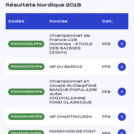
Résultats Nordique 2018
Codex
Course
Cat.
Championnat de
France U18
Hommes – ETOILE
FFS
FNAM0431.FFS
DES SAISIES
(21km)
GP DU BARIOZ
FFS
FDAM0075.FFS
Championnat et
coupe du Dauphiné
BANQUE POPULAIRE
FFS
FDAM0065.FFS
AURA
CHICHILIANNE
FOND CLASSIQUE
GP CHARTROUSIN
FFS
FDAM0045.FFS
MARATHON DE FONT
FFS
FNAM0213.FFS