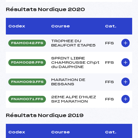
Résultats Nordique 2020
Codex
Course
Cat.
TROPHEE DU
FFS
FSAM0042.FFS
BEAUFORT ETAPE5
SPRINT LIBRE
CHAMROUSSE Chpt
FFS
FDAM0026.FFS
du DAUPHINE
MARATHON DE
FFS
FNAM0093.FFS
BESSANS
2EME ALPE D'HUEZ
FFS
FNAM0071.FFS
SKI MARATHON
Résultats Nordique 2019
Codex
Course
Cat.