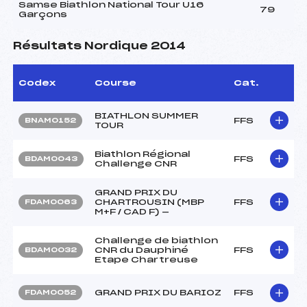
Samse Biathlon National Tour U16
79
Garçons
Résultats Nordique 2014
Codex
Course
Cat.
BIATHLON SUMMER
FFS
BNAM0152
TOUR
Biathlon Régional
FFS
BDAM0043
Challenge CNR
GRAND PRIX DU
CHARTROUSIN (MBP
FFS
FDAM0063
M+F / CAD F) —
Challenge de biathlon
CNR du Dauphiné
FFS
BDAM0032
Etape Chartreuse
GRAND PRIX DU BARIOZ
FFS
FDAM0052