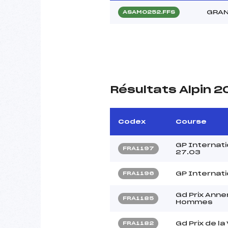
GRAN
ASAM0252.FFS
Résultats Alpin 
Codex
Course
GP Internat
FRA1197
27.03
GP Internat
FRA1196
Gd Prix Ann
FRA1185
Hommes
Gd Prix de l
FRA1182