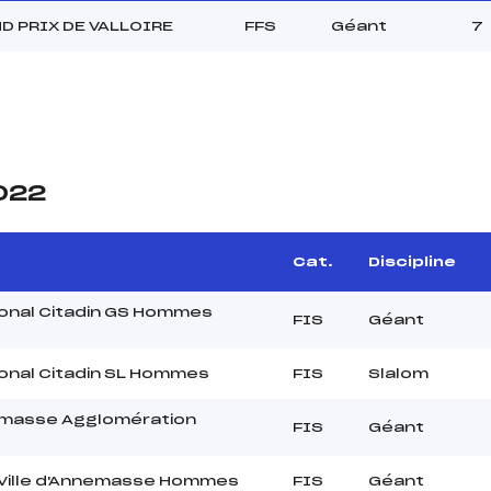
D PRIX DE VALLOIRE
FFS
Géant
7
2022
Cat.
Discipline
ional Citadin GS Hommes
FIS
Géant
ional Citadin SL Hommes
FIS
Slalom
emasse Agglomération
FIS
Géant
a Ville d'Annemasse Hommes
FIS
Géant