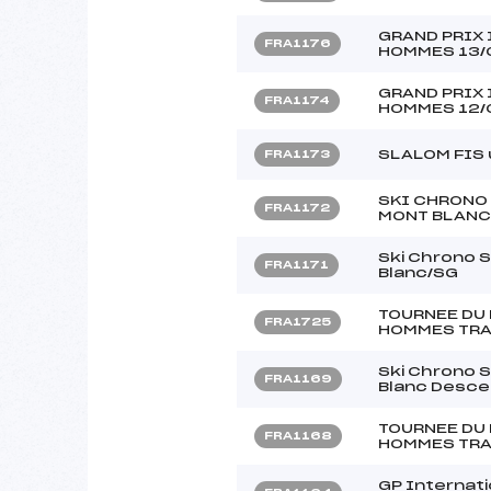
GRAND PRIX
FRA1176
HOMMES 13/
GRAND PRIX
FRA1174
HOMMES 12/
SLALOM FIS 
FRA1173
SKI CHRONO 
FRA1172
MONT BLANC
Ski Chrono 
FRA1171
Blanc/SG
TOURNEE DU
FRA1725
HOMMES TRA
Ski Chrono 
FRA1169
Blanc Desce
TOURNEE DU
FRA1168
HOMMES TRA
GP Internat