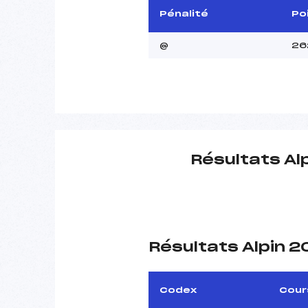
Pénalité
Po
@
26
Résultats Al
Résultats Alpin 
Codex
Cour