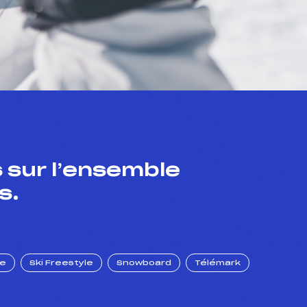
 sur l’ensemble
s.
ue
Ski Freestyle
Snowboard
Télémark