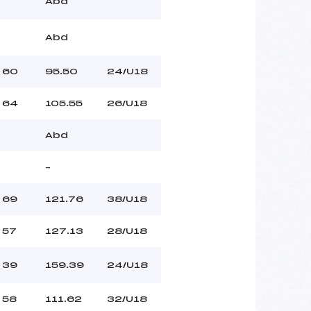
Abd
Abd
60
95.50
24/U18
64
105.55
26/U18
Abd
–
69
121.76
38/U18
57
127.13
28/U18
39
159.39
24/U18
58
111.62
32/U18