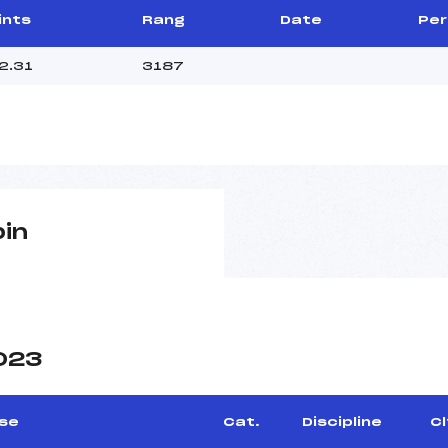
ints
Rang
Date
Per
2.31
3187
pin
2023
se
Cat.
Discipline
Cl