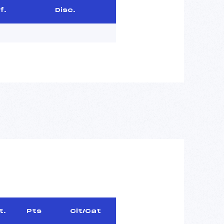
f.
Disc.
t.
Pts
Clt/Cat