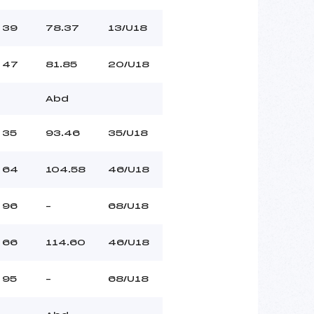
39
78.37
13/U18
47
81.85
20/U18
Abd
35
93.46
35/U18
64
104.58
46/U18
96
–
68/U18
66
114.60
46/U18
95
–
68/U18