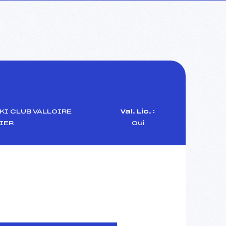
KI CLUB VALLOIRE
Val. Lic. :
IER
Oui