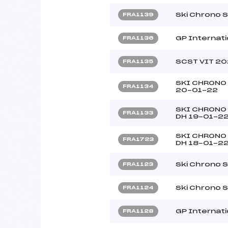
Ski Chrono 
FRA1139
GP Internati
FRA1136
SCST VIT 2
FRA1135
SKI CHRONO 
FRA1134
20-01-22
SKI CHRONO 
FRA1133
DH 19-01-2
SKI CHRONO 
FRA1723
DH 18-01-2
Ski Chrono 
FRA1123
Ski Chrono 
FRA1124
GP Internati
FRA1128