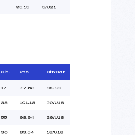
95.15
5/U21
Clt.
Pts
Clt/Cat
17
77.68
8/U18
38
101.18
22/U18
55
98.94
29/U18
36
83.54
18/U18