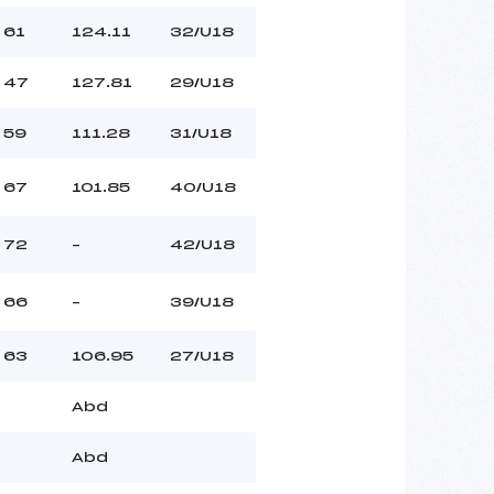
61
124.11
32/U18
47
127.81
29/U18
59
111.28
31/U18
67
101.85
40/U18
72
–
42/U18
66
–
39/U18
63
106.95
27/U18
Abd
Abd