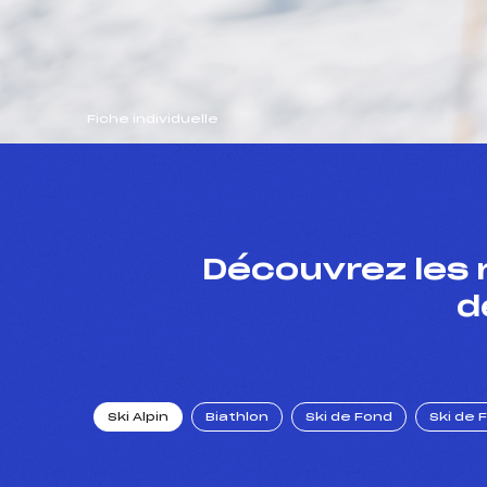
Fiche individuelle
Découvrez les 
d
Ski Alpin
Biathlon
Ski de Fond
Ski de 