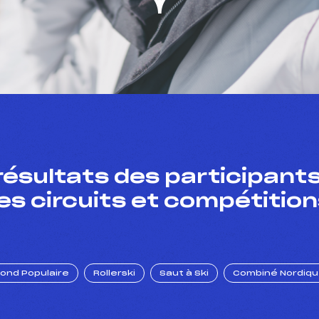
résultats des participants
es circuits et compétition
Fond Populaire
Rollerski
Saut à Ski
Combiné Nordiq