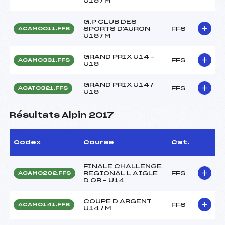
U16 / M
G.P CLUB DES
SPORTS D'AURON
FFS
ACAM0011.FFS
U16 / M
GRAND PRIX U14 –
FFS
ACAM0331.FFS
U16
GRAND PRIX U14 /
FFS
ACAT0321.FFS
U16
Résultats Alpin 2017
Codex
Course
Cat.
FINALE CHALLENGE
REGIONAL L AIGLE
FFS
ACAM0202.FFS
D OR – U14
COUPE D ARGENT
FFS
ACAM0141.FFS
U14 / M