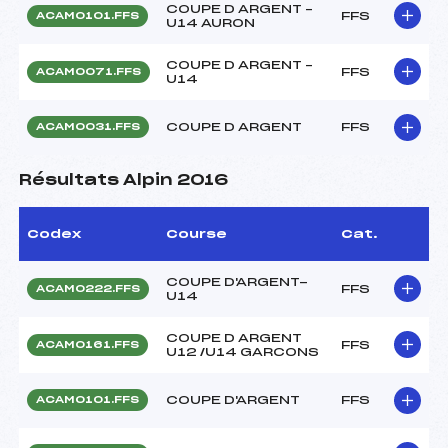
COUPE D ARGENT –
FFS
ACAM0101.FFS
U14 AURON
COUPE D ARGENT –
FFS
ACAM0071.FFS
U14
COUPE D ARGENT
FFS
ACAM0031.FFS
Résultats Alpin 2016
Codex
Course
Cat.
COUPE D'ARGENT-
FFS
ACAM0222.FFS
U14
COUPE D ARGENT
FFS
ACAM0161.FFS
U12 /U14 GARCONS
COUPE D'ARGENT
FFS
ACAM0101.FFS