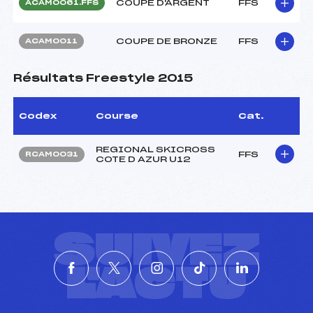
COUPE D'ARGENT
FFS
ACAM0061.FFS
COUPE DE BRONZE
FFS
ACAM0011
Résultats Freestyle 2015
Codex
Course
Cat.
REGIONAL SKICROSS
FFS
RCAM0031
COTE D AZUR U12
SUIVEZ
L'ACTU