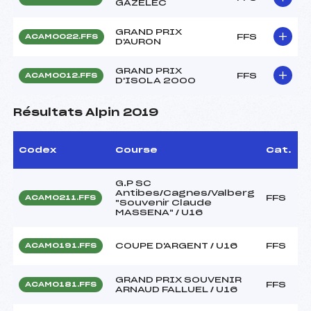
GAZELEC
GRAND PRIX
FFS
ACAM0022.FFS
D'AURON
GRAND PRIX
FFS
ACAM0012.FFS
D'ISOLA 2000
Résultats Alpin 2019
Codex
Course
Cat.
G.P SC
Antibes/Cagnes/Valberg
FFS
ACAM0211.FFS
"Souvenir Claude
MASSENA" / U16
COUPE D'ARGENT / U16
FFS
ACAM0191.FFS
GRAND PRIX SOUVENIR
FFS
ACAM0181.FFS
ARNAUD FALLUEL / U16