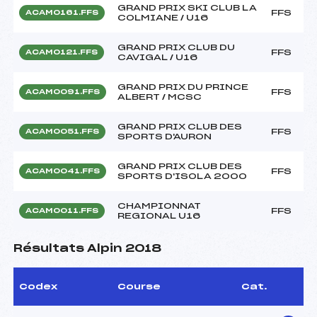
GRAND PRIX SKI CLUB LA
FFS
ACAM0161.FFS
COLMIANE / U16
GRAND PRIX CLUB DU
FFS
ACAM0121.FFS
CAVIGAL / U16
GRAND PRIX DU PRINCE
FFS
ACAM0091.FFS
ALBERT / MCSC
GRAND PRIX CLUB DES
FFS
ACAM0051.FFS
SPORTS D'AURON
GRAND PRIX CLUB DES
FFS
ACAM0041.FFS
SPORTS D'ISOLA 2000
CHAMPIONNAT
FFS
ACAM0011.FFS
REGIONAL U16
Résultats Alpin 2018
Codex
Course
Cat.