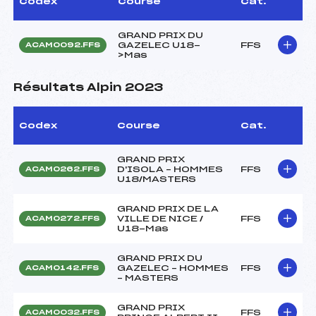
Codex
Course
Cat.
GRAND PRIX DU
GAZELEC U18-
FFS
ACAM0092.FFS
>Mas
Résultats Alpin 2023
Codex
Course
Cat.
GRAND PRIX
D'ISOLA – HOMMES
FFS
ACAM0262.FFS
U18/MASTERS
GRAND PRIX DE LA
VILLE DE NICE /
FFS
ACAM0272.FFS
U18-Mas
GRAND PRIX DU
GAZELEC – HOMMES
FFS
ACAM0142.FFS
– MASTERS
GRAND PRIX
FFS
ACAM0032.FFS