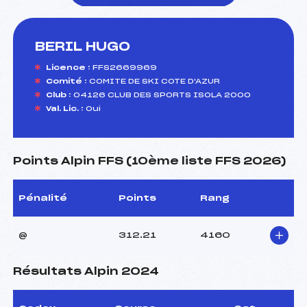
BERIL HUGO
foi(s) le ski
Licence :
FFS2669969
Comité :
COMITE DE SKI COTE D'AZUR
Club :
04126 CLUB DES SPORTS ISOLA 2000
Val. Lic. :
Oui
Points Alpin FFS (10ème liste FFS 2026)
Pénalité
Points
Rang
@
312.21
4160
Résultats Alpin 2024