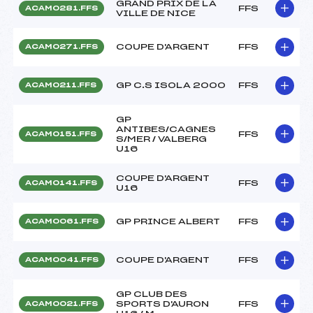
GRAND PRIX DE LA
FFS
ACAM0281.FFS
VILLE DE NICE
COUPE D'ARGENT
FFS
ACAM0271.FFS
GP C.S ISOLA 2000
FFS
ACAM0211.FFS
GP
ANTIBES/CAGNES
FFS
ACAM0151.FFS
S/MER / VALBERG
U16
COUPE D'ARGENT
FFS
ACAM0141.FFS
U16
GP PRINCE ALBERT
FFS
ACAM0061.FFS
COUPE D'ARGENT
FFS
ACAM0041.FFS
GP CLUB DES
SPORTS D'AURON
FFS
ACAM0021.FFS