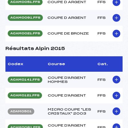
COUPE D ARGENT
FFS
ACAM0051.FFS
COUPE D ARGENT
FFS
ACAM0091.FFS
COUPE DE BRONZE
FFS
ACAM0021.FFS
Résultats Alpin 2015
Codex
Course
Cat.
COUPE D'ARGENT
FFS
ACAM0141.FFS
HOMMES
COUPE D'ARGENT
FFS
ACAM0121.FFS
MICRO COUPE "LES
FFS
ADAM0501
CRISTAUX" 2003
COUPE D'ARGENT
FFS
ACAM0081.FFS