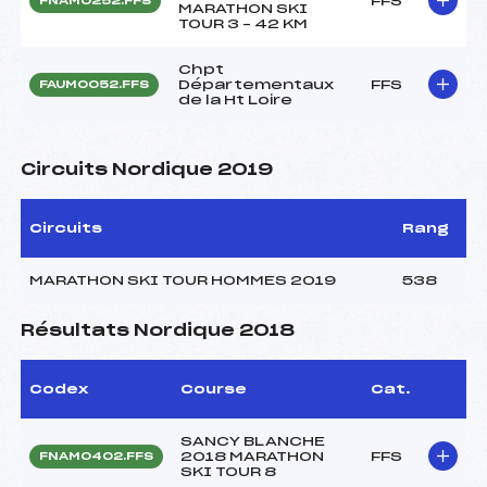
FFS
FNAM0252.FFS
MARATHON SKI
TOUR 3 – 42 KM
Chpt
Départementaux
FFS
FAUM0052.FFS
de la Ht Loire
Circuits Nordique 2019
Circuits
Rang
MARATHON SKI TOUR HOMMES 2019
538
Résultats Nordique 2018
Codex
Course
Cat.
SANCY BLANCHE
2018 MARATHON
FFS
FNAM0402.FFS
SKI TOUR 8