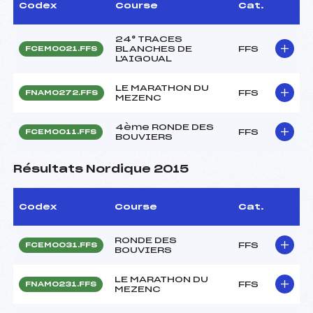
Codex
Course
Cat.
24° TRACES
BLANCHES DE
FFS
FCEM0021.FFS
L'AIGOUAL
LE MARATHON DU
FFS
FNAM0272.FFS
MEZENC
4ème RONDE DES
FFS
FCEM0011.FFS
BOUVIERS
Résultats Nordique 2015
Codex
Course
Cat.
RONDE DES
FFS
FCEM0031.FFS
BOUVIERS
LE MARATHON DU
FFS
FNAM0231.FFS
MEZENC