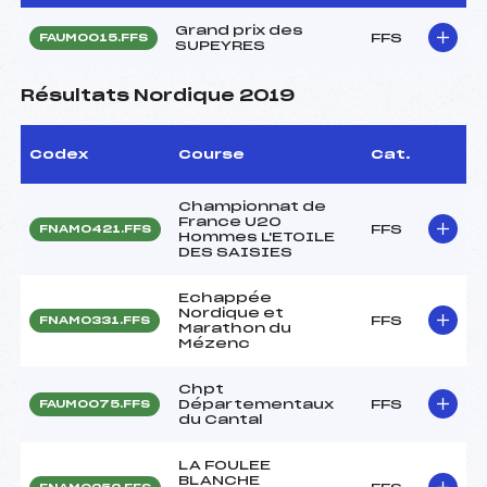
Grand prix des
FFS
FAUM0015.FFS
SUPEYRES
Résultats Nordique 2019
Codex
Course
Cat.
Championnat de
France U20
FFS
FNAM0421.FFS
Hommes L'ETOILE
DES SAISIES
Echappée
Nordique et
FFS
FNAM0331.FFS
Marathon du
Mézenc
Chpt
Départementaux
FFS
FAUM0075.FFS
du Cantal
LA FOULEE
BLANCHE