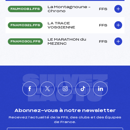
La Montagnoune –
FFS
FAUM0081.FFS
Chrono
LA TRACE
FFS
FNAM0321.FFS
VOSGIENNE
LE MARATHON du
FFS
FNAM0301.FFS
MEZENC
SUIVEZ
L'ACTU
Abonnez-vous à notre newsletter
Recevez l’actualité de la FFS, des clubs et des Équipes
de France.