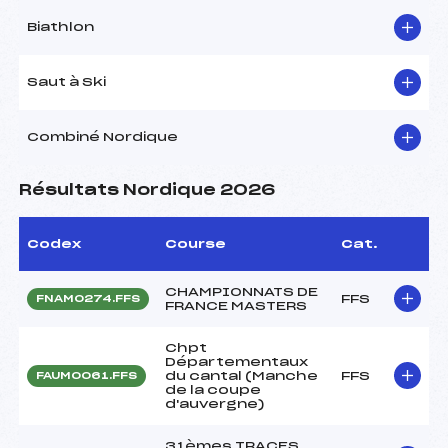
Biathlon
Saut à Ski
Combiné Nordique
Résultats Nordique 2026
Codex
Course
Cat.
CHAMPIONNATS DE
FFS
FNAM0274.FFS
FRANCE MASTERS
Chpt
Départementaux
du cantal (Manche
FFS
FAUM0061.FFS
de la coupe
d'auvergne)
31èmes TRACES