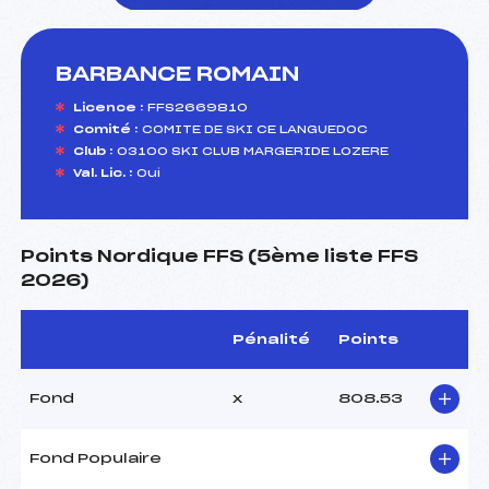
BARBANCE ROMAIN
foi(s) le ski
Licence :
FFS2669810
Comité :
COMITE DE SKI CE LANGUEDOC
Club :
03100 SKI CLUB MARGERIDE LOZERE
Val. Lic. :
Oui
Points Nordique FFS (5ème liste FFS
2026)
Pénalité
Points
Fond
x
808.53
Fond Populaire