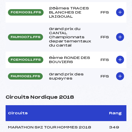
26èmes TRACES
BLANCHES DE
FFS
FCEM0031.FFS
L'AIGOUAL
Grand prix du
CANTAL
Championnats
FFS
FAUM0071.FFS
departementaux
du cantal
6ème RONDE DES
FFS
FCEM0011.FFS
BOUVIERS
Grand prix des
FFS
FAUM0021.FFS
supeyres
Circuits Nordique 2018
Circuits
Rang
MARATHON SKI TOUR HOMMES 2018
349