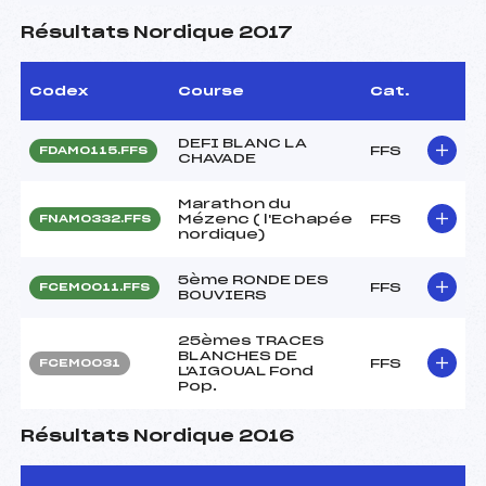
Résultats Nordique 2017
Codex
Course
Cat.
DEFI BLANC LA
FFS
FDAM0115.FFS
CHAVADE
Marathon du
Mézenc ( l'Echapée
FFS
FNAM0332.FFS
nordique)
5ème RONDE DES
FFS
FCEM0011.FFS
BOUVIERS
25èmes TRACES
BLANCHES DE
FFS
FCEM0031
L'AIGOUAL Fond
Pop.
Résultats Nordique 2016