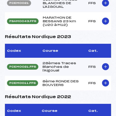
BLANCHES DE
FFS
FCEM0021
L'AIGOUAL
MARATHON DE
BESSANS 23 km
FFS
FSAM0043.FFS
(U20 à M12)
Résultats Nordique 2023
Codex
Course
Cat.
28èmes Traces
Blanches de
FFS
FCEM0021.FFS
l'Aigoual
8ème RONDE DES
FFS
FCEM0011.FFS
BOUVIERS
Résultats Nordique 2022
Codex
Course
Cat.