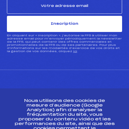
Inscription
En cliquant sur « inscription », j’autorise la FFS à utiliser mon
adresse email pour m’envoyer périodiquement la newsletter
de la FFS, qui peut contenir des offres commerciales et
promotionnelles de la FFS ou de ses partenaires. Pour plus
d’informations sur les modalités d’exercice de vos droits et
la gestion de vos données, cliquez
ici
CONTACT
Nous utilisons des cookies de
ESPACE PRESSE
mesure d’audience (Google
Analytics) afin d’analyser la
fréquentation du site, vous
Ressources
proposer du contenu vidéo et les
performances du site, ainsi que des
Pass’Neige
cookies permettant le