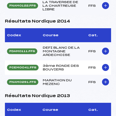
LA TRAVERSEE DE
LA CHARTREUSE
FFS
FNAM0122.FFS
LIBRE
Résultats Nordique 2014
Codex
Course
Cat.
DEFI BLANC DE LA
MONTAGNE
FFS
FDAM0111.FFS
ARDECHOISE
3ème RONDE DES
FFS
FCEM0041.FFS
BOUVIERS
MARATHON DU
FFS
FNAM0291.FFS
MEZENC
Résultats Nordique 2013
Codex
Course
Cat.