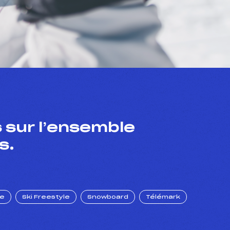
 sur l’ensemble
s.
ue
Ski Freestyle
Snowboard
Télémark