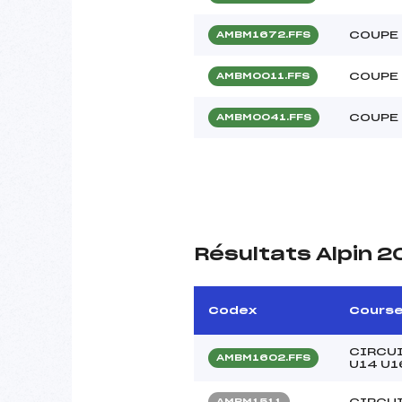
COUPE 
AMBM1672.FFS
COUPE 
AMBM0011.FFS
COUPE 
AMBM0041.FFS
Résultats Alpin 2
Codex
Cours
CIRCUI
AMBM1602.FFS
U14 U1
CIRCUI
AMBM1511