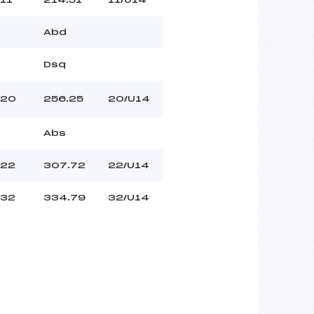
Abd
Dsq
20
256.25
20/U14
Abs
22
307.72
22/U14
32
334.79
32/U14