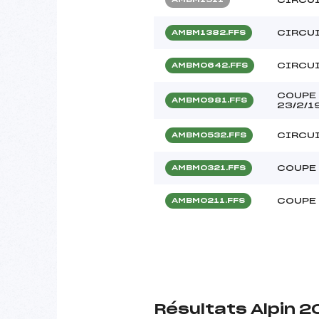
CIRCUI
AMBM1382.FFS
CIRCUI
AMBM0642.FFS
COUPE 
AMBM0981.FFS
23/2/1
CIRCUI
AMBM0532.FFS
COUPE 
AMBM0321.FFS
COUPE 
AMBM0211.FFS
Résultats Alpin 2