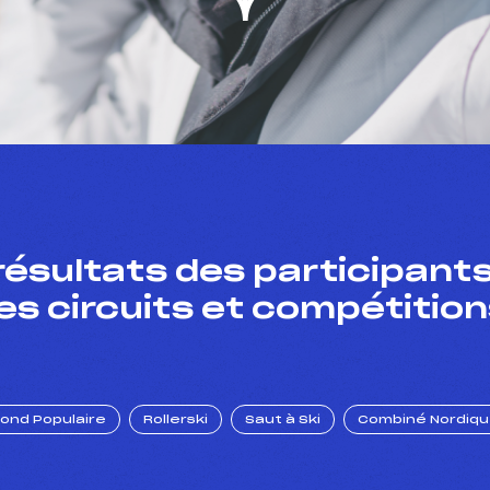
résultats des participants
es circuits et compétition
Fond Populaire
Rollerski
Saut à Ski
Combiné Nordiq