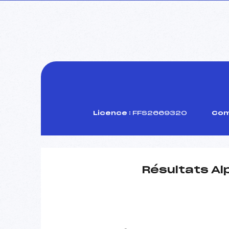
Licence :
FFS2669320
Com
Résultats Al