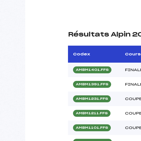
Résultats Alpin 2
Codex
Cours
FINAL
AMBM1401.FFS
FINAL
AMBM1391.FFS
COUPE
AMBM1231.FFS
COUPE
AMBM1211.FFS
COUPE
AMBM1101.FFS