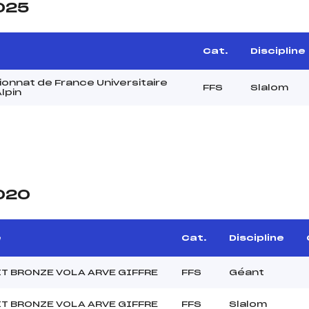
2025
e
Cat.
Discipline
onnat de France Universitaire
FFS
Slalom
Alpin
2020
e
Cat.
Discipline
T BRONZE VOLA ARVE GIFFRE
FFS
Géant
T BRONZE VOLA ARVE GIFFRE
FFS
Slalom