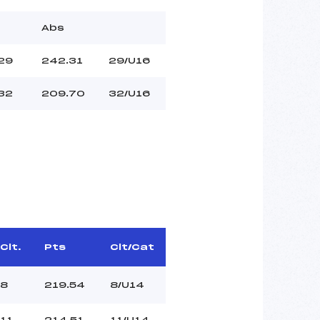
Abs
29
242.31
29/U16
32
209.70
32/U16
Clt.
Pts
Clt/Cat
8
219.54
8/U14
11
214.51
11/U14