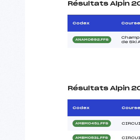
Résultats Alpin 
Codex
Cours
Champi
ANAM0692.FFS
de Ski 
Résultats Alpin 
Codex
Cours
CIRCUI
AMBM0451.FFS
CIRCUI
AMBM0531.FFS