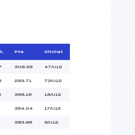
t.
Pts
Clt/Cat
7
308.39
47/U12
3
293.71
73/U12
8
368.16
18/U12
7
354.04
17/U12
383.96
9/U12