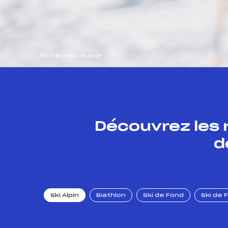
Fiche individuelle
Découvrez les 
d
Ski Alpin
Biathlon
Ski de Fond
Ski de 