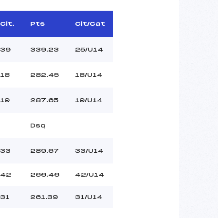
Clt.
Pts
Clt/Cat
39
339.23
25/U14
18
282.45
18/U14
19
287.65
19/U14
Dsq
33
289.67
33/U14
42
266.46
42/U14
31
261.39
31/U14