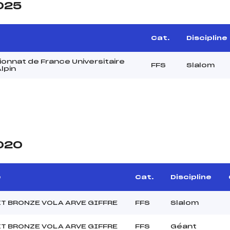
2025
e
Cat.
Discipline
onnat de France Universitaire
FFS
Slalom
Alpin
2020
e
Cat.
Discipline
T BRONZE VOLA ARVE GIFFRE
FFS
Slalom
T BRONZE VOLA ARVE GIFFRE
FFS
Géant