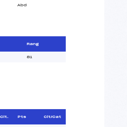
Abd
Rang
81
Clt.
Pts
Clt/Cat