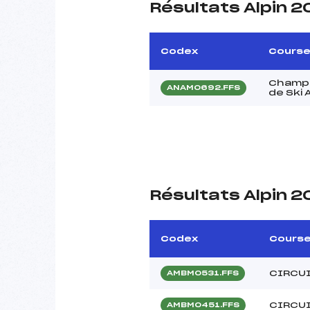
Résultats Alpin 
Codex
Cours
Champi
ANAM0692.FFS
de Ski 
Résultats Alpin 
Codex
Cours
CIRCUI
AMBM0531.FFS
CIRCUI
AMBM0451.FFS