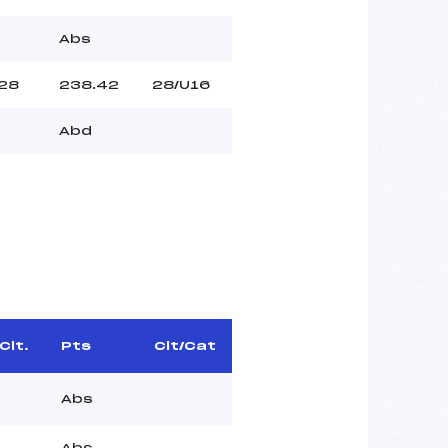
Abs
28
238.42
28/U16
Abd
Clt.
Pts
Clt/Cat
Abs
Abs