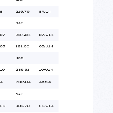
8
215.79
8/U14
Dsq
87
234.84
87/U14
65
181.60
65/U14
Dsq
19
235.31
19/U14
4
202.84
4/U14
Dsq
28
331.73
28/U14