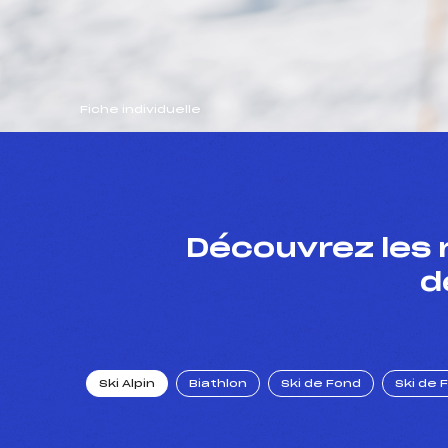
Fiche individuelle
Découvrez les 
d
Ski Alpin
Biathlon
Ski de Fond
Ski de 