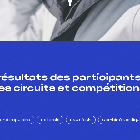
résultats des participants
es circuits et compétition
Fond Populaire
Rollerski
Saut à Ski
Combiné Nordiq