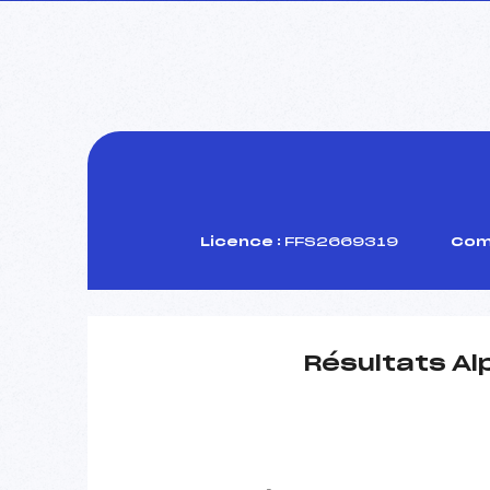
Licence :
FFS2669319
Comi
Résultats Al