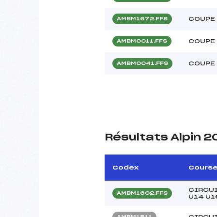
COUPE 
AMBM1672.FFS
COUPE 
AMBM0011.FFS
COUPE 
AMBM0041.FFS
Résultats Alpin 2
Codex
Cours
CIRCUI
AMBM1602.FFS
U14 U1
CIRCUI
AMBM1511