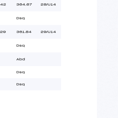
42
364.67
28/U14
Dsq
29
361.84
29/U14
Dsq
Abd
Dsq
Dsq