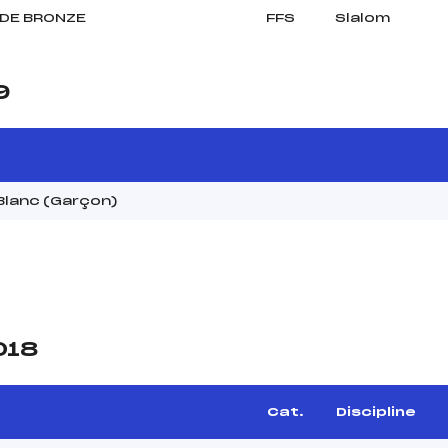
DE BRONZE
FFS
Slalom
9
Blanc (Garçon)
018
e
Cat.
Discipline