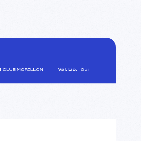
I CLUB MORILLON
Val. Lic. :
Oui