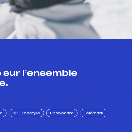
 sur l’ensemble
s.
ue
Ski Freestyle
Snowboard
Télémark