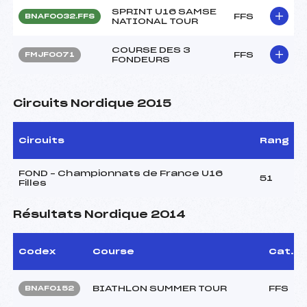
SPRINT U16 SAMSE
FFS
BNAF0032.FFS
NATIONAL TOUR
COURSE DES 3
FFS
FMJF0071
FONDEURS
Circuits Nordique 2015
Circuits
Rang
FOND – Championnats de France U16
51
Filles
Résultats Nordique 2014
Codex
Course
Cat.
BIATHLON SUMMER TOUR
FFS
BNAF0152