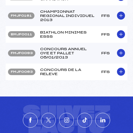
CHAMPIONNAT
REGIONAL INDIVIDUEL
FFS
FMJF0161
2013
BIATHLON MINIMES
FFS
BMJF0011
ESSS
CONCOURS ANNUEL
OYE ET PALLET
FFS
FMJF0093
05/01/2013
CONCOURS DE LA
FFS
FMJF0063
RELEVE
SUIVEZ
L'ACTU