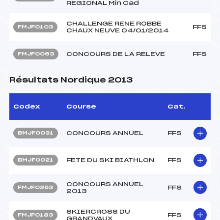
REGIONAL Min Cad
CHALLENGE RENE ROBBE
FFS
FMJF0103
CHAUX NEUVE 04/01/2014
CONCOURS DE LA RELEVE
FFS
FMJF0063
Résultats Nordique 2013
Codex
Course
Cat.
CONCOURS ANNUEL
FFS
BMJF0031
FETE DU SKI BIATHLON
FFS
BMJF0021
CONCOURS ANNUEL
FFS
FMJF0253
2013
SKIERCROSS DU
FFS
FMJF0183
GRANDVAUX