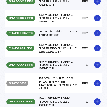
TOUR U19 / U21 /
FFS
BNAF0092.FFS
SENIOR
SAMSE NATIONAL
TOUR U19 / U21 /
FFS
BNAF0091.FFS
SENIOR
Tour de ski – Ville de
FFS
FMJF0295.FFS
Pontarlier
SAMSE NATIONAL
TOUR FFS 5 MOUTHE
FFS
FNAF0101.FFS
25/02/2017
SAMSE NATIONAL
TOUR U19 / U21 /
FFS
BNAF0071.FFS
SENIOR
BIATHLON RELAIS
MIXTE SAMSE
FFS
BNAT0073
NATIONAL TOUR U19
/ U21
SAMSE NATIONAL
TOUR U19 / U21 /
FFS
BNAF0072.FFS
SENIOR