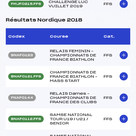
CHALLENGE LUC
FFS
FMJF0215.FFS
VUILLET 2019
Résultats Nordique 2018
Codex
Course
Cat.
RELAIS FEMININ –
CHAMPIONNATS DE
FFS
BNAF0123
FRANCE BIATHLON
CHAMPIONNATS DE
FRANCE BIATHLON –
FFS
BNAF0121.FFS
MASS START
RELAIS Dames –
CHAMPIONNATS DE
FFS
FNAF0144
FRANCE DES CLUBS
SAMSE NATIONAL
TOUR U19 / U21 /
FFS
BNAF0112.FFS
SENIOR
SAMSE NATIONAL