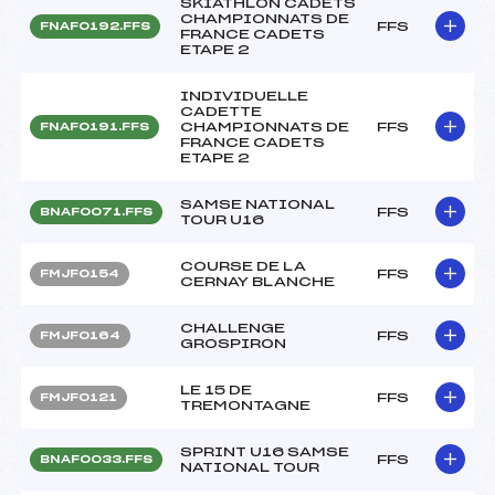
SKIATHLON CADETS
CHAMPIONNATS DE
FFS
FNAF0192.FFS
FRANCE CADETS
ETAPE 2
INDIVIDUELLE
CADETTE
CHAMPIONNATS DE
FFS
FNAF0191.FFS
FRANCE CADETS
ETAPE 2
SAMSE NATIONAL
FFS
BNAF0071.FFS
TOUR U16
COURSE DE LA
FFS
FMJF0154
CERNAY BLANCHE
CHALLENGE
FFS
FMJF0164
GROSPIRON
LE 15 DE
FFS
FMJF0121
TREMONTAGNE
SPRINT U16 SAMSE
FFS
BNAF0033.FFS
NATIONAL TOUR