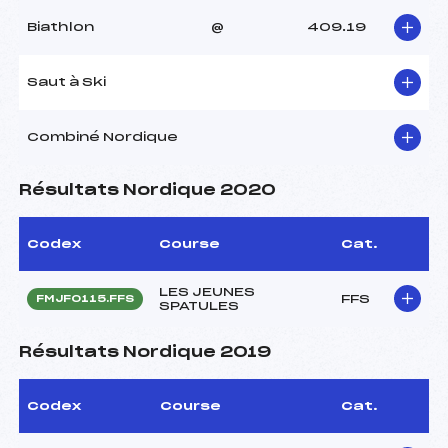
Biathlon
@
409.19
Saut à Ski
Combiné Nordique
Résultats Nordique 2020
Codex
Course
Cat.
LES JEUNES
FFS
FMJF0115.FFS
SPATULES
Résultats Nordique 2019
Codex
Course
Cat.