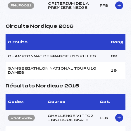
CRITERIUM DE LA
FFS
FMJF0021
PREMIERE NEIGE
Circuits Nordique 2016
Circuits
Rang
CHAMPIONNAT DE FRANCE U16 FILLES
89
SAMSE BIATHLON NATIONAL TOUR U16
19
DAMES
Résultats Nordique 2015
Codex
Course
Cat.
CHALLENGE VITTOZ
FFS
ONAF0051
– SKI ROUE SKATE