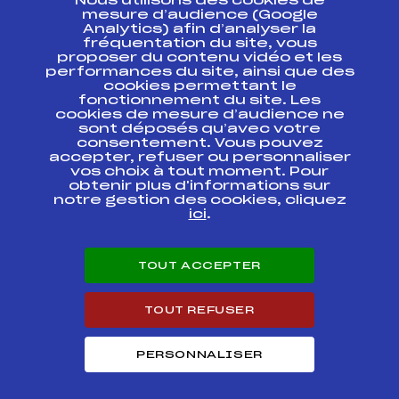
Nous utilisons des cookies de
ESPACE PRESSE
mesure d’audience (Google
Analytics) afin d’analyser la
fréquentation du site, vous
Ressources
proposer du contenu vidéo et les
performances du site, ainsi que des
Pass’Neige
cookies permettant le
Projet sportif fédéral
fonctionnement du site. Les
cookies de mesure d’audience ne
Projet de performance fédéral
sont déposés qu’avec votre
Antidopage
consentement. Vous pouvez
Pôle Développement, Formation, Suivi
accepter, refuser ou personnaliser
Scientifique
vos choix à tout moment. Pour
Listes ministérielles
obtenir plus d'informations sur
notre gestion des cookies, cliquez
Pôle vie de l’athlète
ici
.
Enseignement professionnel
Informatique et chronométrage
Circuits
TOUT ACCEPTER
Carrières
Développement des habiletés mentales
TOUT REFUSER
PERSONNALISER
© 2026 Fédération Française de Ski
Mentions légales
Politique de
confidentialité
Cookies