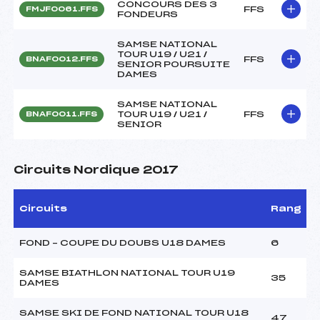
CONCOURS DES 3
FFS
FMJF0061.FFS
FONDEURS
SAMSE NATIONAL
TOUR U19 / U21 /
FFS
BNAF0012.FFS
SENIOR POURSUITE
DAMES
SAMSE NATIONAL
TOUR U19 / U21 /
FFS
BNAF0011.FFS
SENIOR
Circuits Nordique 2017
Circuits
Rang
FOND – COUPE DU DOUBS U18 DAMES
6
SAMSE BIATHLON NATIONAL TOUR U19
35
DAMES
SAMSE SKI DE FOND NATIONAL TOUR U18
47