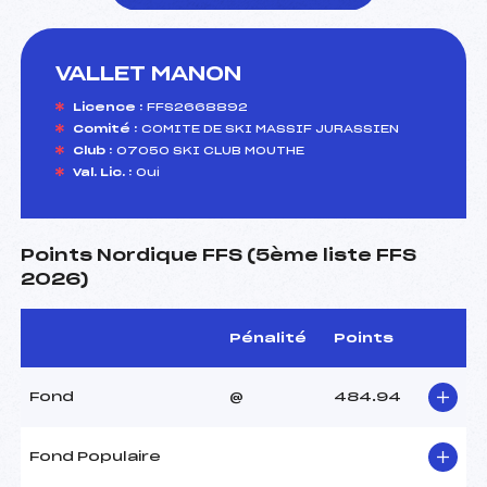
VALLET MANON
foi(s) le ski
Licence :
FFS2668892
Comité :
COMITE DE SKI MASSIF JURASSIEN
Club :
07050 SKI CLUB MOUTHE
Val. Lic. :
Oui
Points Nordique FFS (5ème liste FFS
2026)
Pénalité
Points
Fond
@
484.94
Fond Populaire