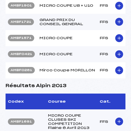
MICRO COUPE U8 + U10
FFS
AMBF1901
GRAND PRIX DU
FFS
AMBF1721
CONSEIL GENERAL
MICRO COUPE
FFS
AMBF1571
MICRO COUPE
FFS
AMBF0421
Mirco Coupe MORILLON
FFS
AMBF0261
Résultats Alpin 2013
Codex
Course
Cat.
MICRO COUPE
CLUSES SKI
FFS
AMBF1691
COMPETITION
Flaine 6 Avril 2013