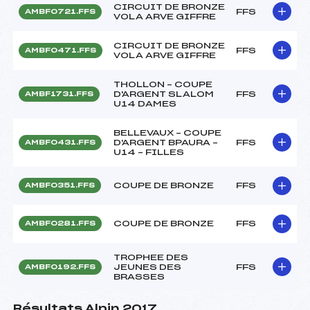
CIRCUIT DE BRONZE
FFS
AMBF0721.FFS
VOLA ARVE GIFFRE
CIRCUIT DE BRONZE
FFS
AMBF0471.FFS
VOLA ARVE GIFFRE
THOLLON – COUPE
D'ARGENT SLALOM
FFS
AMBF1731.FFS
U14 DAMES
BELLEVAUX – COUPE
D'ARGENT BPAURA –
FFS
AMBF0431.FFS
U14 – FILLES
COUPE DE BRONZE
FFS
AMBF0351.FFS
COUPE DE BRONZE
FFS
AMBF0281.FFS
TROPHEE DES
JEUNES DES
FFS
AMBF0192.FFS
BRASSES
Résultats Alpin 2017