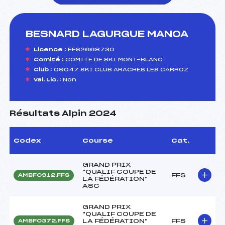
BESNARD LAGURGUE MANOA
foi(s) le ski
Licence :
FFS2668730
Comité :
COMITE DE SKI MONT-BLANC
Club :
09047 SKI CLUB ARACHES LES CARROZ
Val. Lic. :
Non
Résultats Alpin 2024
Codex
Course
Cat.
GRAND PRIX
"QUALIF COUPE DE
FFS
AMBF0912.FFS
LA FÉDÉRATION"
ASC
GRAND PRIX
"QUALIF COUPE DE
LA FÉDÉRATION"
FFS
AMBF0372.FFS