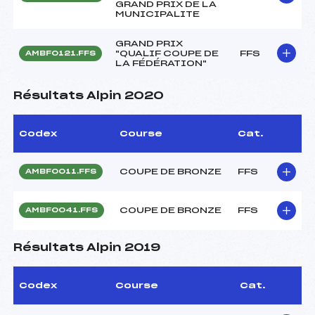
GRAND PRIX DE LA
MUNICIPALITE
GRAND PRIX
"QUALIF COUPE DE
FFS
AMBF0121.FFS
LA FÉDÉRATION"
Résultats Alpin 2020
Codex
Course
Cat.
COUPE DE BRONZE
FFS
AMBF0011.FFS
COUPE DE BRONZE
FFS
AMBF0041.FFS
Résultats Alpin 2019
Codex
Course
Cat.