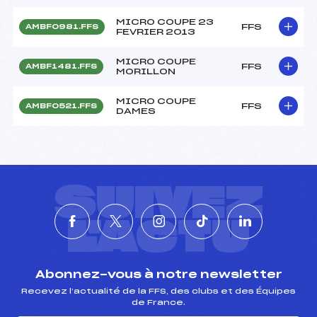
MICRO COUPE 23
FFS
AMBF0981.FFS
FEVRIER 2013
MICRO COUPE
FFS
AMBF1481.FFS
MORILLON
MICRO COUPE
FFS
AMBF0521.FFS
DAMES
SUIVEZ
L'ACTU
Abonnez-vous à notre newsletter
Recevez l’actualité de la FFS, des clubs et des Équipes
de France.