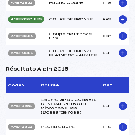
MICRO COUPE
FFS
AMBF1831
COUPE DE BRONZE
FFS
AMBF0921.FFS
Coupe de Bronze
FFS
AMBF0591
U12
COUPE DE BRONZE
FFS
AMBF0381
FLAINE 30 JANVIER
Résultats Alpin 2015
Codex
Course
Cat.
45ème GP DU CONSEIL
GENERAL 2015 U10
FFS
AMBF1551
Microbes Filles
(Dossards rose)
MICRO COUPE
FFS
AMBF1631