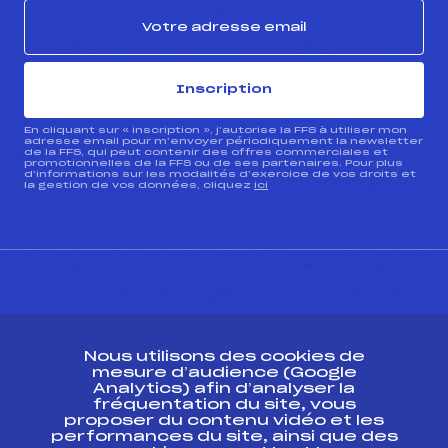
Inscription
En cliquant sur « inscription », j’autorise la FFS à utiliser mon
adresse email pour m’envoyer périodiquement la newsletter
de la FFS, qui peut contenir des offres commerciales et
promotionnelles de la FFS ou de ses partenaires. Pour plus
d’informations sur les modalités d’exercice de vos droits et
la gestion de vos données, cliquez
ici
CONTACT
Nous utilisons des cookies de
ESPACE PRESSE
mesure d’audience (Google
Analytics) afin d’analyser la
fréquentation du site, vous
Ressources
proposer du contenu vidéo et les
performances du site, ainsi que des
Pass’Neige