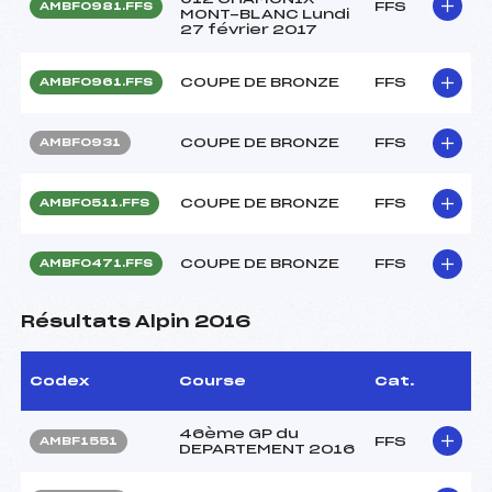
FFS
AMBF0981.FFS
MONT-BLANC Lundi
27 février 2017
COUPE DE BRONZE
FFS
AMBF0961.FFS
COUPE DE BRONZE
FFS
AMBF0931
COUPE DE BRONZE
FFS
AMBF0511.FFS
COUPE DE BRONZE
FFS
AMBF0471.FFS
Résultats Alpin 2016
Codex
Course
Cat.
46ème GP du
FFS
AMBF1551
DEPARTEMENT 2016