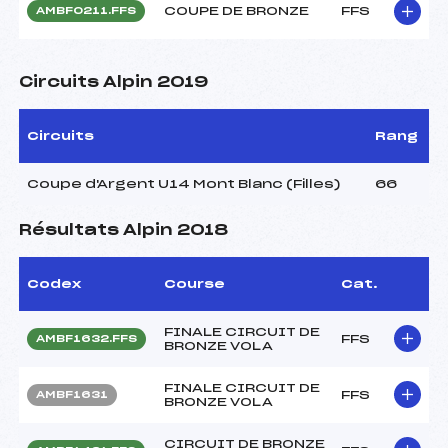
COUPE DE BRONZE
FFS
AMBF0211.FFS
Circuits Alpin 2019
Circuits
Rang
Coupe d'Argent U14 Mont Blanc (Filles)
66
Résultats Alpin 2018
Codex
Course
Cat.
FINALE CIRCUIT DE
FFS
AMBF1632.FFS
BRONZE VOLA
FINALE CIRCUIT DE
FFS
AMBF1631
BRONZE VOLA
CIRCUIT DE BRONZE