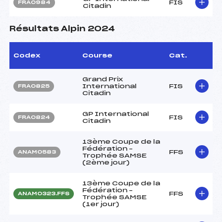
FIS
FRA0984
Citadin
Résultats Alpin 2024
Codex
Course
Cat.
Grand Prix
International
FIS
FRA0825
Citadin
GP International
FIS
FRA0824
Citadin
13ème Coupe de la
Fédération –
FFS
ANAM0583
Trophée SAMSE
(2ème jour)
13ème Coupe de la
Fédération –
FFS
ANAM0323.FFS
Trophée SAMSE
(1er jour)