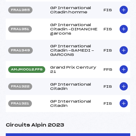
GP International
FIS
FRA1365
Citadin homme
GP International
Citadin -DIMANCHE
FIS
FRA1351
garcons
GP International
Citadin -SAMEDI -
FIS
FRA1349
GARCONS
Grand Prix Century
FFS
AMJM0012.FFS
21
GP International
FIS
FRA1322
Citadin
GP International
FIS
FRA1321
Citadin
Circuits Alpin 2023