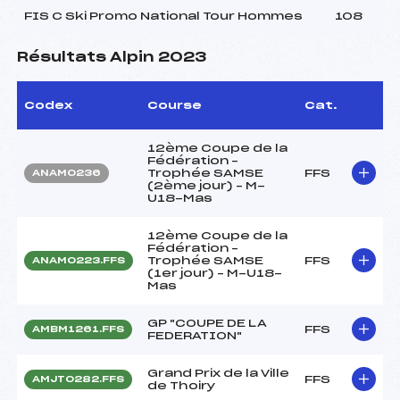
FIS C Ski Promo National Tour Hommes
108
Résultats Alpin 2023
Codex
Course
Cat.
12ème Coupe de la
Fédération –
Trophée SAMSE
FFS
ANAM0236
(2ème jour) – M-
U18-Mas
12ème Coupe de la
Fédération –
Trophée SAMSE
FFS
ANAM0223.FFS
(1er jour) – M-U18-
Mas
GP "COUPE DE LA
FFS
AMBM1261.FFS
FEDERATION"
Grand Prix de la Ville
FFS
AMJT0282.FFS
de Thoiry