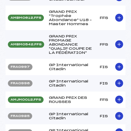
GRAND PRIX
"Trophée
FFS
AMBM0612.FFS
Abondance" U18 –
Master Hommes
GRAND PRIX
FROMAGE
ABONDANCE
FFS
AMBM0542.FFS
"QUALIF COUPE DE
LA FÉDÉRATION"
GP International
FIS
FRA0997
Citadin
GP International
FIS
FRA0996
Citadin
GRAND PRIX DES
FFS
AMJM0012.FFS
ROUSSES
GP International
FIS
FRA0985
Citadin
GP International