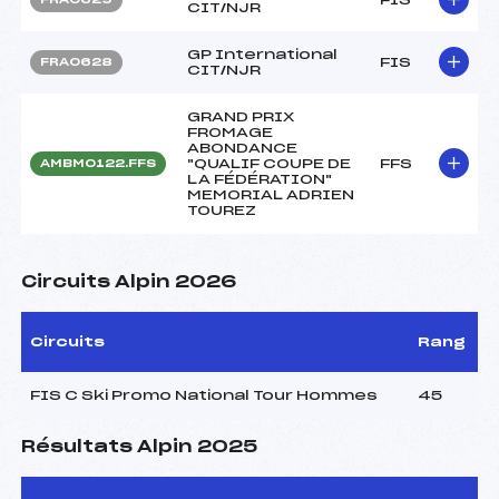
CIT/NJR
GP International
FIS
FRA0628
CIT/NJR
GRAND PRIX
FROMAGE
ABONDANCE
"QUALIF COUPE DE
FFS
AMBM0122.FFS
LA FÉDÉRATION"
MEMORIAL ADRIEN
TOUREZ
Circuits Alpin 2026
Circuits
Rang
FIS C Ski Promo National Tour Hommes
45
Résultats Alpin 2025