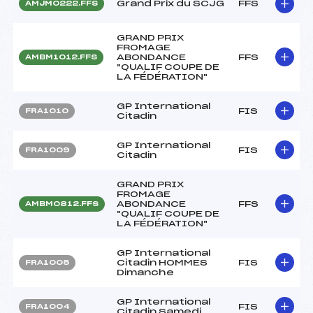
Grand Prix du SCJG
FFS
AMJM0222.FFS
GRAND PRIX
FROMAGE
ABONDANCE
FFS
AMBM1012.FFS
"QUALIF COUPE DE
LA FÉDÉRATION"
GP International
FIS
FRA1010
Citadin
GP International
FIS
FRA1009
Citadin
GRAND PRIX
FROMAGE
ABONDANCE
FFS
AMBM0812.FFS
"QUALIF COUPE DE
LA FÉDÉRATION"
GP International
Citadin HOMMES
FIS
FRA1005
Dimanche
GP International
FIS
FRA1004
Citadin Samedi