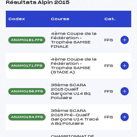
Résultats Alpin 2015
Codex
Course
Cat.
4ème Coupe de la
Fédération –
FFS
ANAM0181.FFS
Trophée SAMSE
FINALE
4ème Coupe de la
Fédération –
FFS
ANAM0171.FFS
Trophée SAMSE
(STADE A)
35ème SCARA
2015 Qualif
FFS
ANAM0156.FFS
Garçons U14 Bq
Polulaire
35ème SCARA
2015 Pré-Qualif
FFS
ANAM0154.FFS
Garçons U14 Tracé
A Bq Polulaire
CHAMPIONNAT DE