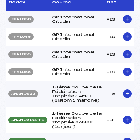
Codex
Course
Cat.
GP International
FIS
FRA1056
Citadin
GP International
FIS
FRA1056
Citadin
GP International
FIS
FRA1055
Citadin
GP International
FIS
FRA1055
Citadin
14ème Coupe de la
Fédération –
FFS
ANAM0623
Trophée SAMSE
(Slalom 1 manche)
14ème Coupe de la
Fédération –
FFS
ANAM0603.FFS
Trophée SAMSE
(1er jour)