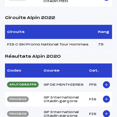
Citadin MEN
Circuits Alpin 2022
Circuits
Rang
FIS C Ski Promo National Tour Hommes
75
Résultats Alpin 2020
Codex
Course
Cat.
GP DE MENTHIERES
FFS
AMJT0292.FFS
GP International
FIS
FRA0803
Citadin garçons
GP International
FIS
FRA0802
Citadin garçons