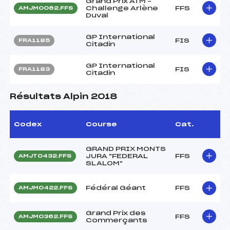
Grand Prix ATM –
Challenge Arlène
FFS
AMJM0062.FFS
Duval
GP International
FIS
FRA1185
Citadin
GP International
FIS
FRA1183
Citadin
Résultats Alpin 2018
Codex
Course
Cat.
GRAND PRIX MONTS
JURA "FEDERAL
FFS
AMJT0432.FFS
SLALOM"
Fédéral Géant
FFS
AMJM0422.FFS
Grand Prix des
FFS
AMJM0362.FFS
Commerçants