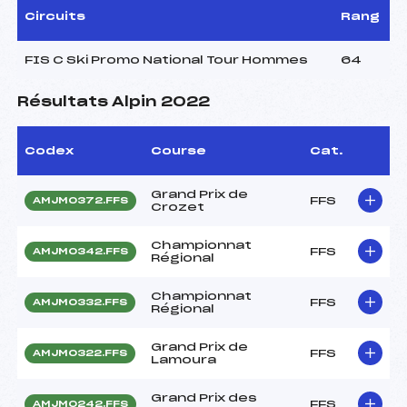
Circuits
Rang
FIS C Ski Promo National Tour Hommes
64
Résultats Alpin 2022
Codex
Course
Cat.
Grand Prix de
FFS
AMJM0372.FFS
Crozet
Championnat
FFS
AMJM0342.FFS
Régional
Championnat
FFS
AMJM0332.FFS
Régional
Grand Prix de
FFS
AMJM0322.FFS
Lamoura
Grand Prix des
FFS
AMJM0242.FFS