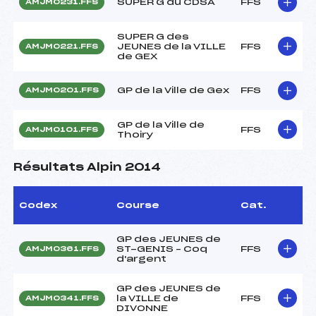
SUPER G du CDSA
FFS
AMJM0231.FFS
SUPER G des
JEUNES de la VILLE
FFS
AMJM0221.FFS
de GEX
GP de la Ville de Gex
FFS
AMJM0201.FFS
GP de la Ville de
FFS
AMJM0101.FFS
Thoiry
Résultats Alpin 2014
Codex
Course
Cat.
GP des JEUNES de
ST-GENIS – Coq
FFS
AMJM0361.FFS
d'argent
GP des JEUNES de
la VILLE de
FFS
AMJM0341.FFS
DIVONNE