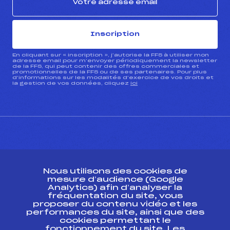
Inscription
En cliquant sur « inscription », j’autorise la FFS à utiliser mon
adresse email pour m’envoyer périodiquement la newsletter
de la FFS, qui peut contenir des offres commerciales et
promotionnelles de la FFS ou de ses partenaires. Pour plus
d’informations sur les modalités d’exercice de vos droits et
la gestion de vos données, cliquez
ici
CONTACT
Nous utilisons des cookies de
ESPACE PRESSE
mesure d’audience (Google
Analytics) afin d’analyser la
fréquentation du site, vous
Ressources
proposer du contenu vidéo et les
performances du site, ainsi que des
Pass’Neige
cookies permettant le
Projet sportif fédéral
fonctionnement du site. Les