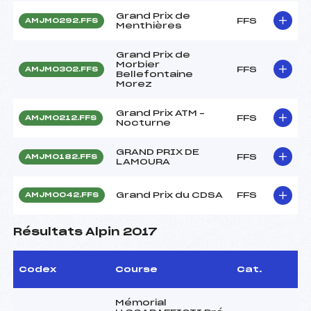
Grand Prix de
FFS
AMJM0292.FFS
Menthières
Grand Prix de
Morbier
FFS
AMJM0302.FFS
Bellefontaine
Morez
Grand Prix ATM –
FFS
AMJM0212.FFS
Nocturne
GRAND PRIX DE
FFS
AMJM0182.FFS
LAMOURA
Grand Prix du CDSA
FFS
AMJM0042.FFS
Résultats Alpin 2017
Codex
Course
Cat.
Mémorial