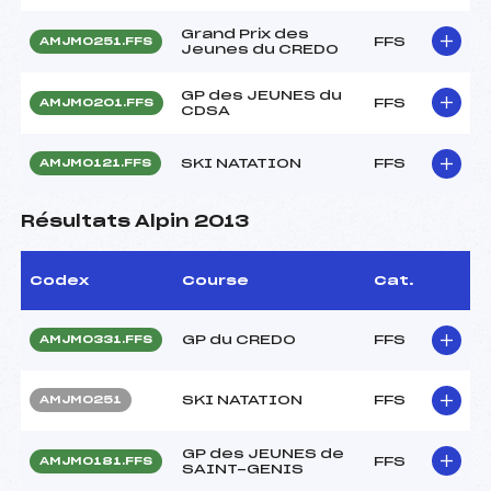
Grand Prix des
FFS
AMJM0251.FFS
Jeunes du CREDO
GP des JEUNES du
FFS
AMJM0201.FFS
CDSA
SKI NATATION
FFS
AMJM0121.FFS
Résultats Alpin 2013
Codex
Course
Cat.
GP du CREDO
FFS
AMJM0331.FFS
SKI NATATION
FFS
AMJM0251
GP des JEUNES de
FFS
AMJM0181.FFS
SAINT-GENIS