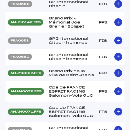
GP International
FIS
FRA0660
Citadin
Grand Prix –
Mémorial Joel
FFS
AMJM0142.FFS
Grenier Soliget
GP International
FIS
FRA0651
Citadin hommes
GP International
FIS
FRA0650
Citadin hommes
Grand Prix de la
FFS
AMJM0082.FFS
Ville de Saint-Genis
Cpe de FRANCE
ESPRIT RACING
FFS
AMAM0072.FFS
Salomon-Vola GUC
Cpe de FRANCE
ESPRIT RACING
FFS
AMAM0071.FFS
Salomon-Vola GUC
GP International
FIS
FRA0629