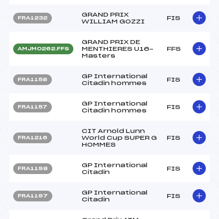
GRAND PRIX
FIS
FRA1232
WILLIAM GOZZI
GRAND PRIX DE
MENTHIERES U16-
FFS
AMJM0262.FFS
Masters
GP International
FIS
FRA1158
Citadin hommes
GP International
FIS
FRA1157
Citadin hommes
CIT Arnold Lunn
World Cup SUPER G
FIS
FRA1216
HOMMES
GP International
FIS
FRA1198
Citadin
GP International
FIS
FRA1197
Citadin