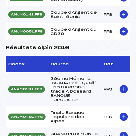
Coupe d'Argent de
FFS
AMJM0141.FFS
Saint-Genis
Coupe d'Argent du
FFS
AMJM0051.FFS
CD39
Résultats Alpin 2016
Codex
Course
Cat.
36ème Mémorial
.SCARA Pré – Qualif
U16 GARCONS
FFS
ANAM0191.FFS
trace A Dossard
BANQUE
POPULAIRE
Finale Banque
Populaire des
FFS
AMJM0481.FFS
Alpes
GRAND PRIX MONTS
FFS
AMJM0461.FFS