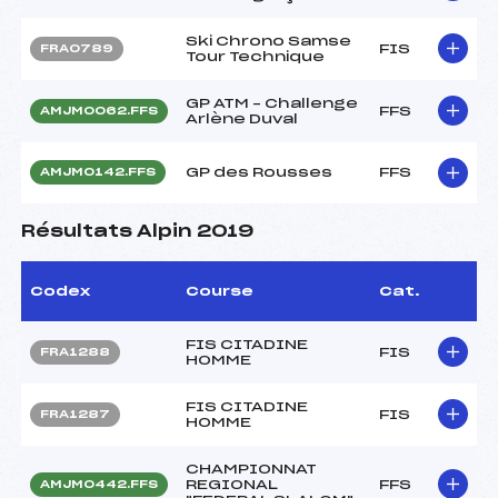
Ski Chrono Samse
FIS
FRA0789
Tour Technique
GP ATM – Challenge
FFS
AMJM0062.FFS
Arlène Duval
GP des Rousses
FFS
AMJM0142.FFS
Résultats Alpin 2019
Codex
Course
Cat.
FIS CITADINE
FIS
FRA1288
HOMME
FIS CITADINE
FIS
FRA1287
HOMME
CHAMPIONNAT
REGIONAL
FFS
AMJM0442.FFS