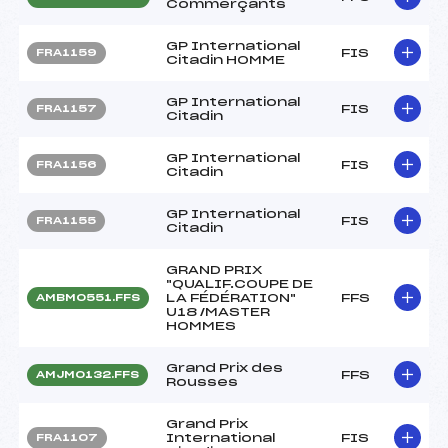
Commerçants
GP International
FIS
FRA1159
Citadin HOMME
GP International
FIS
FRA1157
Citadin
GP International
FIS
FRA1156
Citadin
GP International
FIS
FRA1155
Citadin
GRAND PRIX
"QUALIF.COUPE DE
LA FÉDÉRATION"
FFS
AMBM0551.FFS
U18 /MASTER
HOMMES
Grand Prix des
FFS
AMJM0132.FFS
Rousses
Grand Prix
International
FIS
FRA1107