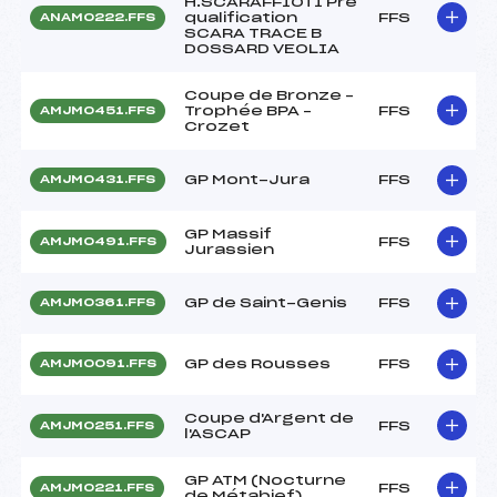
H.SCARAFFIOTI Pré
qualification
FFS
ANAM0222.FFS
SCARA TRACE B
DOSSARD VEOLIA
Coupe de Bronze –
Trophée BPA –
FFS
AMJM0451.FFS
Crozet
GP Mont-Jura
FFS
AMJM0431.FFS
GP Massif
FFS
AMJM0491.FFS
Jurassien
GP de Saint-Genis
FFS
AMJM0361.FFS
GP des Rousses
FFS
AMJM0091.FFS
Coupe d'Argent de
FFS
AMJM0251.FFS
l'ASCAP
GP ATM (Nocturne
FFS
AMJM0221.FFS
de Métabief)