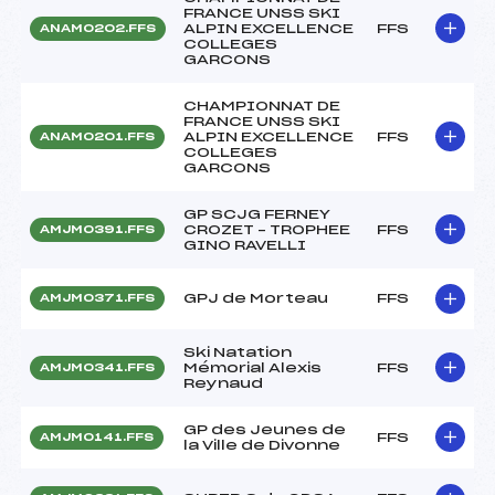
FRANCE UNSS SKI
ALPIN EXCELLENCE
FFS
ANAM0202.FFS
COLLEGES
GARCONS
CHAMPIONNAT DE
FRANCE UNSS SKI
ALPIN EXCELLENCE
FFS
ANAM0201.FFS
COLLEGES
GARCONS
GP SCJG FERNEY
CROZET – TROPHEE
FFS
AMJM0391.FFS
GINO RAVELLI
GPJ de Morteau
FFS
AMJM0371.FFS
Ski Natation
Mémorial Alexis
FFS
AMJM0341.FFS
Reynaud
GP des Jeunes de
FFS
AMJM0141.FFS
la Ville de Divonne