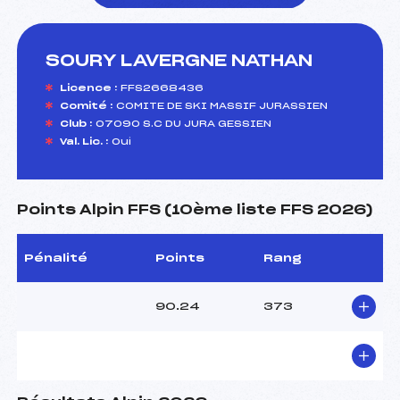
SOURY LAVERGNE NATHAN
foi(s) le ski
Licence :
FFS2668436
Comité :
COMITE DE SKI MASSIF JURASSIEN
Club :
07090 S.C DU JURA GESSIEN
Val. Lic. :
Oui
Points Alpin FFS (10ème liste FFS 2026)
Pénalité
Points
Rang
90.24
373