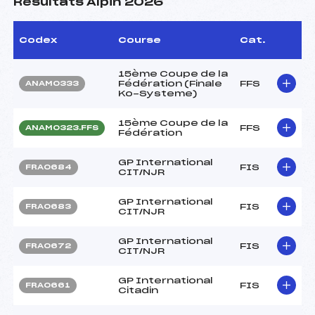
Résultats Alpin 2026
Codex
Course
Cat.
15ème Coupe de la
Fédération (Finale
FFS
ANAM0333
Ko-Systeme)
15ème Coupe de la
FFS
ANAM0323.FFS
Fédération
GP International
FIS
FRA0684
CIT/NJR
GP International
FIS
FRA0683
CIT/NJR
GP International
FIS
FRA0672
CIT/NJR
GP International
FIS
FRA0661
Citadin