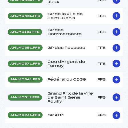
JURA
GP de la Ville de
FFS
AMJM0451.FFS
Saint-Genis
GP des
FFS
AMJM0151.FFS
Commercants
GP des Rousses
FFS
AMJM0381.FFS
Coq d'Argent de
FFS
AMJM0371.FFS
Ferney
Fédéral du CD39
FFS
AMJM0341.FFS
Grand Prix de la Ville
de Saint Genis
FFS
AMJM0511.FFS
Pouilly
GP ATM
FFS
AMJM0241.FFS