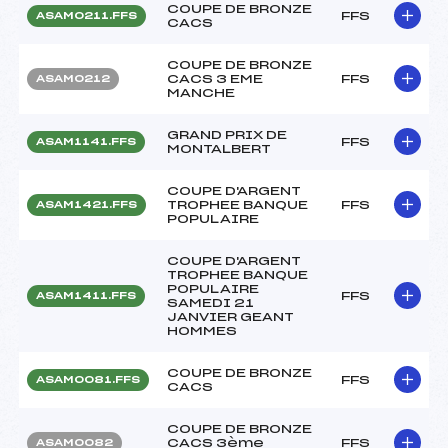
COUPE DE BRONZE
FFS
ASAM0211.FFS
CACS
COUPE DE BRONZE
CACS 3 EME
FFS
ASAM0212
MANCHE
GRAND PRIX DE
FFS
ASAM1141.FFS
MONTALBERT
COUPE D'ARGENT
TROPHEE BANQUE
FFS
ASAM1421.FFS
POPULAIRE
COUPE D'ARGENT
TROPHEE BANQUE
POPULAIRE
FFS
ASAM1411.FFS
SAMEDI 21
JANVIER GEANT
HOMMES
COUPE DE BRONZE
FFS
ASAM0081.FFS
CACS
COUPE DE BRONZE
CACS 3ème
FFS
ASAM0082