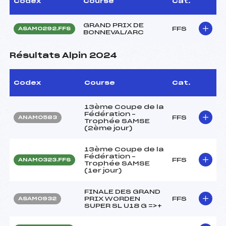
Codex
Course
Cat.
GRAND PRIX DE
FFS
ASAM0292.FFS
BONNEVAL/ARC
Résultats Alpin 2024
Codex
Course
Cat.
13ème Coupe de la
Fédération –
FFS
ANAM0583
Trophée SAMSE
(2ème jour)
13ème Coupe de la
Fédération –
FFS
ANAM0323.FFS
Trophée SAMSE
(1er jour)
FINALE DES GRAND
PRIX WORDEN
FFS
ASAM0932
SUPER SL U18 G =>+