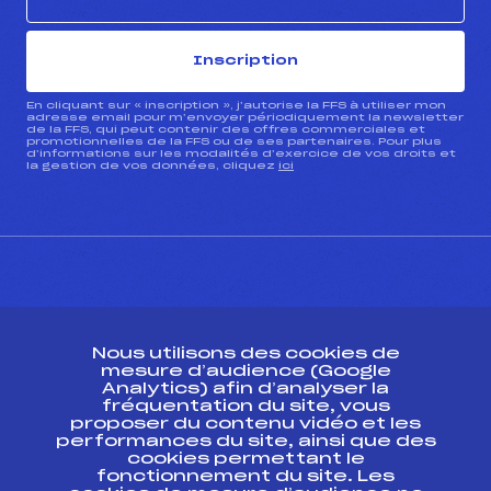
Inscription
En cliquant sur « inscription », j’autorise la FFS à utiliser mon
adresse email pour m’envoyer périodiquement la newsletter
de la FFS, qui peut contenir des offres commerciales et
promotionnelles de la FFS ou de ses partenaires. Pour plus
d’informations sur les modalités d’exercice de vos droits et
la gestion de vos données, cliquez
ici
CONTACT
Nous utilisons des cookies de
ESPACE PRESSE
mesure d’audience (Google
Analytics) afin d’analyser la
fréquentation du site, vous
Ressources
proposer du contenu vidéo et les
performances du site, ainsi que des
Pass’Neige
cookies permettant le
Projet sportif fédéral
fonctionnement du site. Les