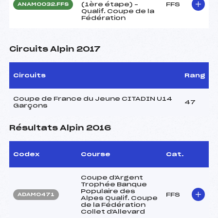
(1ère étape) –
FFS
ANAM0032.FFS
Qualif. Coupe de la
Fédération
Circuits Alpin 2017
Circuits
Rang
Coupe de France du Jeune CITADIN U14
47
Garçons
Résultats Alpin 2016
Codex
Course
Cat.
Coupe d'Argent
Trophée Banque
Populaire des
FFS
ADAM0471
Alpes Qualif. Coupe
de la Fédération
Collet d'Allevard