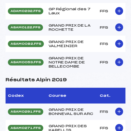
GP Régional des 7
FFS
ADAM0232.FFS
Laux
GRAND PRIX DE LA
FFS
ASAM0122.FFS
ROCHETTE
GRAND PRIX DE
FFS
ASAM0082.FFS
VALMEINIER
GRAND PRIX DE
NOTRE DAME DE
FFS
ASAM0053.FFS
BELLECOMBE
Résultats Alpin 2019
Codex
Course
Cat.
GRAND PRIX DE
FFS
ASAM0291.FFS
BONNEVAL SUR ARC
GRAND PRIX DES
FFS
ASAM0271.FFS
KARELLIS