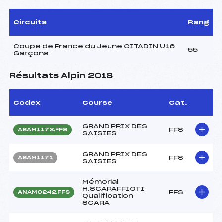
Circuits
Rang
Coupe de France du Jeune CITADIN U16
55
Garçons
Résultats Alpin 2018
Codex
Course
Cat.
GRAND PRIX DES
FFS
ASAM1173.FFS
SAISIES
GRAND PRIX DES
FFS
ASAM1171
SAISIES
Mémorial
H.SCARAFFIOTI
FFS
ANAM0242.FFS
Qualification
SCARA