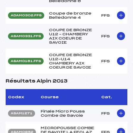
Belledonne 6
Coupe de bronze
FFS
ADAM0302.FFS
Belledonne 4
COUPE DE BRONZE
U12 – CHAMBERY
FFS
ASAM0331.FFS
AIX COEUR DE
SAVOIE
COUPE DE BRONZE
U12-U14
FFS
ASAM0161.FFS
CHAMBERY AIX
COEUR DE SAVOIE
Résultats Alpin 2013
Codex
Course
Cat.
Finale Micro Pouss
FFS
ASAM1271
Combe de Savoie
MICROPOUSSE COMBE
DE SAVOIE LA FECLAZ
FFS
ASAM0852