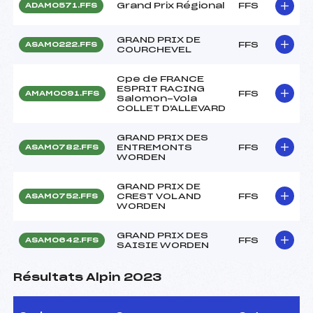
Grand Prix Régional
FFS
ADAM0571.FFS
GRAND PRIX DE
FFS
ASAM0222.FFS
COURCHEVEL
Cpe de FRANCE
ESPRIT RACING
FFS
AMAM0091.FFS
Salomon-Vola
COLLET D'ALLEVARD
GRAND PRIX DES
ENTREMONTS
FFS
ASAM0782.FFS
WORDEN
GRAND PRIX DE
CREST VOLAND
FFS
ASAM0752.FFS
WORDEN
GRAND PRIX DES
FFS
ASAM0642.FFS
SAISIE WORDEN
Résultats Alpin 2023