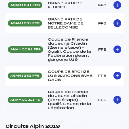
GRAND PRIX DE
FFS
ASAM1041.FFS
FLUMET
GRAND PRIX DE
NOTRE DAME DE
FFS
ASAM1031.FFS
BELLECOMBE
Coupe de France
du Jeune Citadin
(2ème étape) –
FFS
ANAM0081.FFS
Qualif. Coupe de la
Fédération geant
garçons U16
COUPE DE BRONZE
U16 GARCONS BVAB
FFS
ASAM1232.FFS
CACS
Coupe de France
du Jeune Citadin
(1ère étape) –
FFS
ANAM0021.FFS
Qualif. Coupe de la
Fédération
Circuits Alpin 2019