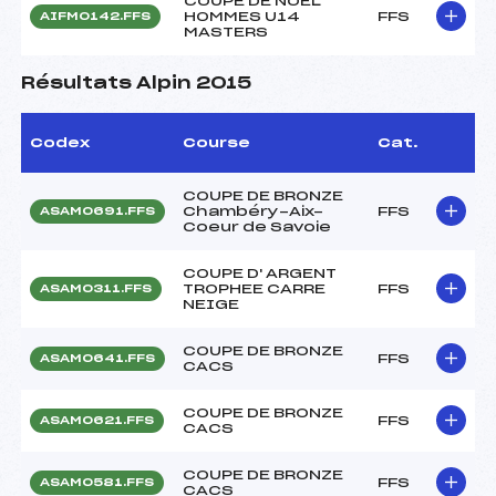
COUPE DE NOËL
HOMMES U14
FFS
AIFM0142.FFS
MASTERS
Résultats Alpin 2015
Codex
Course
Cat.
COUPE DE BRONZE
Chambéry-Aix-
FFS
ASAM0691.FFS
Coeur de Savoie
COUPE D' ARGENT
TROPHEE CARRE
FFS
ASAM0311.FFS
NEIGE
COUPE DE BRONZE
FFS
ASAM0641.FFS
CACS
COUPE DE BRONZE
FFS
ASAM0621.FFS
CACS
COUPE DE BRONZE
FFS
ASAM0581.FFS
CACS