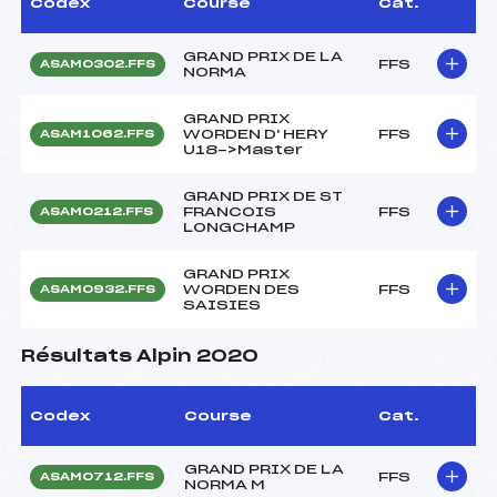
Codex
Course
Cat.
GRAND PRIX DE LA
FFS
ASAM0302.FFS
NORMA
GRAND PRIX
WORDEN D' HERY
FFS
ASAM1062.FFS
U18->Master
GRAND PRIX DE ST
FRANCOIS
FFS
ASAM0212.FFS
LONGCHAMP
GRAND PRIX
WORDEN DES
FFS
ASAM0932.FFS
SAISIES
Résultats Alpin 2020
Codex
Course
Cat.
GRAND PRIX DE LA
FFS
ASAM0712.FFS
NORMA M