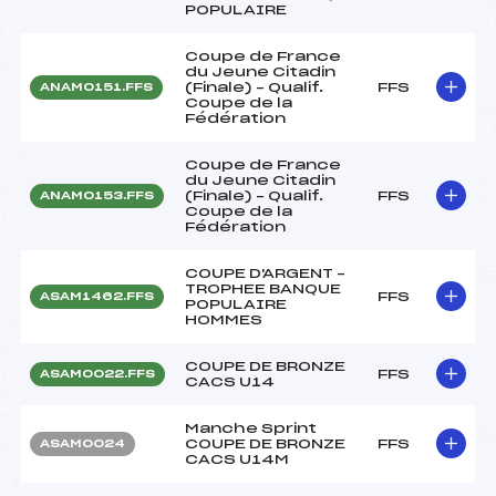
POPULAIRE
Coupe de France
du Jeune Citadin
(Finale) – Qualif.
FFS
ANAM0151.FFS
Coupe de la
Fédération
Coupe de France
du Jeune Citadin
(Finale) – Qualif.
FFS
ANAM0153.FFS
Coupe de la
Fédération
COUPE D'ARGENT –
TROPHEE BANQUE
FFS
ASAM1462.FFS
POPULAIRE
HOMMES
COUPE DE BRONZE
FFS
ASAM0022.FFS
CACS U14
Manche Sprint
COUPE DE BRONZE
FFS
ASAM0024
CACS U14M