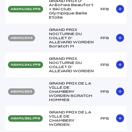
GRAND PRIX D'
Arêches Beaufort
+ Ski Club
FFS
ASAM1021.FFS
Olympique Belle
Etoile
GRAND PRIX
NOCTURNE DU
COLLET D'
FFS
ASAM1343
ALLEVARD WORDEN
Scratch M
GRAND PRIX
NOCTURNE DU
FFS
ASAM1341.FFS
COLLET D'
ALLEVARD WORDEN
GRAND PRIX DE LA
VILLE DE
CHAMBERY
FFS
ASAM1323
WORDEN SCRATCH
HOMMES
GRAND PRIX DE LA
VILLE DE
FFS
ASAM1321.FFS
CHAMBERY
WORDEN