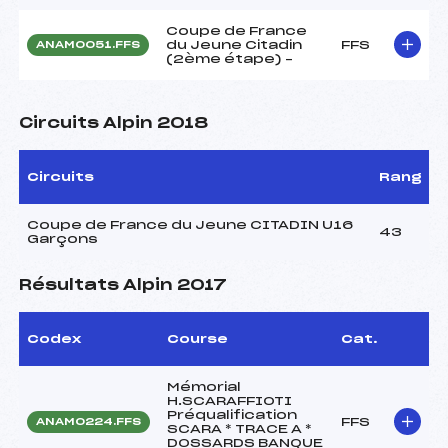
Coupe de France
du Jeune Citadin
FFS
ANAM0051.FFS
(2ème étape) –
Circuits Alpin 2018
Circuits
Rang
Coupe de France du Jeune CITADIN U16
43
Garçons
Résultats Alpin 2017
Codex
Course
Cat.
Mémorial
H.SCARAFFIOTI
Préqualification
FFS
ANAM0224.FFS
SCARA * TRACE A *
DOSSARDS BANQUE