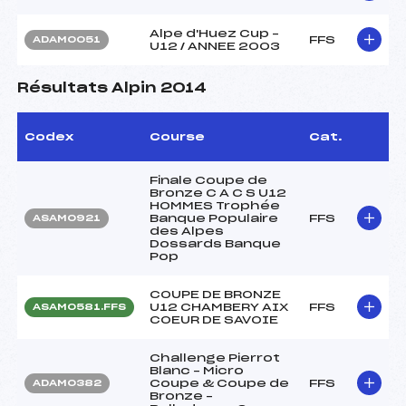
Alpe d'Huez Cup –
FFS
ADAM0051
U12 / ANNEE 2003
Résultats Alpin 2014
Codex
Course
Cat.
Finale Coupe de
Bronze C A C S U12
HOMMES Trophée
Banque Populaire
FFS
ASAM0921
des Alpes
Dossards Banque
Pop
COUPE DE BRONZE
U12 CHAMBERY AIX
FFS
ASAM0581.FFS
COEUR DE SAVOIE
Challenge Pierrot
Blanc – Micro
Coupe & Coupe de
FFS
ADAM0382
Bronze –