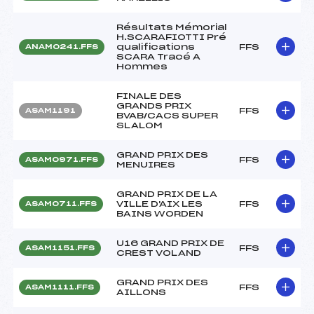
Résultats Mémorial
H.SCARAFIOTTI Pré
qualifications
FFS
ANAM0241.FFS
SCARA Tracé A
Hommes
FINALE DES
GRANDS PRIX
FFS
ASAM1191
BVAB/CACS SUPER
SLALOM
GRAND PRIX DES
FFS
ASAM0971.FFS
MENUIRES
GRAND PRIX DE LA
VILLE D'AIX LES
FFS
ASAM0711.FFS
BAINS WORDEN
U16 GRAND PRIX DE
FFS
ASAM1151.FFS
CREST VOLAND
GRAND PRIX DES
FFS
ASAM1111.FFS
AILLONS