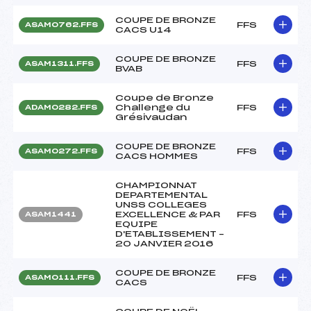
COUPE DE BRONZE
FFS
ASAM0762.FFS
CACS U14
COUPE DE BRONZE
FFS
ASAM1311.FFS
BVAB
Coupe de Bronze
Challenge du
FFS
ADAM0282.FFS
Grésivaudan
COUPE DE BRONZE
FFS
ASAM0272.FFS
CACS HOMMES
CHAMPIONNAT
DEPARTEMENTAL
UNSS COLLEGES
EXCELLENCE & PAR
FFS
ASAM1441
EQUIPE
D'ETABLISSEMENT –
20 JANVIER 2016
COUPE DE BRONZE
FFS
ASAM0111.FFS
CACS