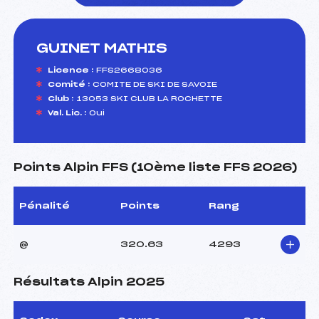
GUINET MATHIS
foi(s) le ski
Licence :
FFS2668036
Comité :
COMITE DE SKI DE SAVOIE
Club :
13053 SKI CLUB LA ROCHETTE
Val. Lic. :
Oui
Points Alpin FFS (10ème liste FFS 2026)
Pénalité
Points
Rang
@
320.63
4293
Résultats Alpin 2025