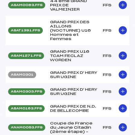
44 eme GRAND
PRIX DE
FFS
ASAM0063.FFS
VALMEINIER
GRAND PRIX DES
AILLONS
(NOCTURNE) U16
FFS
ASAT1391.FFS
Hommes et
Femmes
GRAND PRIX U16
TCAM FECLAZ
FFS
ASAM1271.FFS
WORDEN
GRAND PRIX D' HERY
FFS
ASAM0301
SUR UGINE
GRAND PRIX D' HERY
FFS
ASAM0303.FFS
SUR UGINE
GRAND PRIX DE N.D.
FFS
ASAM0163.FFS
DE BELLECOMBE
Coupe de France
du Jeune Citadin
FFS
ANAM0053.FFS
(2ème étape) –