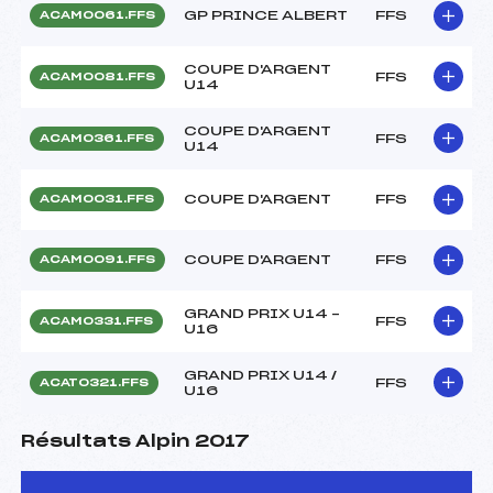
GP PRINCE ALBERT
FFS
ACAM0061.FFS
COUPE D'ARGENT
FFS
ACAM0081.FFS
U14
COUPE D'ARGENT
FFS
ACAM0361.FFS
U14
COUPE D'ARGENT
FFS
ACAM0031.FFS
COUPE D'ARGENT
FFS
ACAM0091.FFS
GRAND PRIX U14 –
FFS
ACAM0331.FFS
U16
GRAND PRIX U14 /
FFS
ACAT0321.FFS
U16
Résultats Alpin 2017