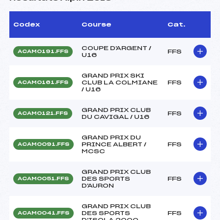
Codex
Course
Cat.
COUPE D'ARGENT /
FFS
ACAM0191.FFS
U16
GRAND PRIX SKI
CLUB LA COLMIANE
FFS
ACAM0161.FFS
/ U16
GRAND PRIX CLUB
FFS
ACAM0121.FFS
DU CAVIGAL / U16
GRAND PRIX DU
PRINCE ALBERT /
FFS
ACAM0091.FFS
MCSC
GRAND PRIX CLUB
DES SPORTS
FFS
ACAM0051.FFS
D'AURON
GRAND PRIX CLUB
DES SPORTS
FFS
ACAM0041.FFS
D'ISOLA 2000