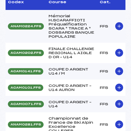
Codex
Course
Cat.
Mémorial
H.SCARAFFIOTI
Préqualification
FFS
ANAM0224.FFS
SCARA * TRACE A *
DOSSARDS BANQUE
POPULAIRE
FINALE CHALLENGE
REGIONAL L AIGLE
FFS
ACAM0202.FFS
D OR – U14
COUPE D ARGENT
FFS
ACAM0141.FFS
U14 / M
COUPE D ARGENT –
FFS
ACAM0101.FFS
U14 AURON
COUPE D ARGENT –
FFS
ACAM0071.FFS
U14
Championnat de
France de Ski Alpin
FFS
ANAM0281.FFS
Excellence
COLLEGES