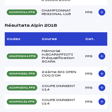
CHAMPIONNAT
FFS
ACAM0011.FFS
REGIONAL U16
Résultats Alpin 2018
Codex
Course
Cat.
Mémorial
H.SCARAFFIOTI
FFS
ANAM0244.FFS
Préqualification
SCARA
24ème SKI OPEN
FFS
ANAM0221.FFS
COQ D'OR
COUPE D'ARGENT
FFS
ACAM0241.FFS
U14
COUPE D'ARGENT
FFS
ACAM0131.FFS
U14