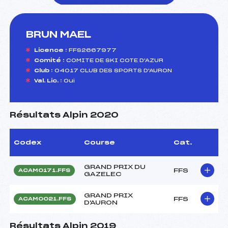
BRUN MAEL
foi(s) le ski
Licence :
FFS2667977
Comité :
COMITE DE SKI COTE D'AZUR
Club :
04017 CLUB DES SPORTS D'AURON
Val. Lic. :
Oui
Résultats Alpin 2020
Codex
Course
Cat.
GRAND PRIX DU
FFS
ACAM0171.FFS
GAZELEC
GRAND PRIX
FFS
ACAM0021.FFS
D'AURON
Résultats Alpin 2019