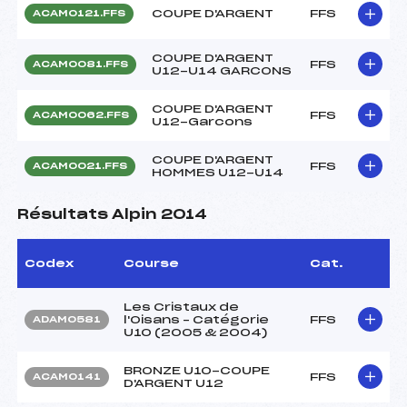
COUPE D'ARGENT
FFS
ACAM0121.FFS
COUPE D'ARGENT
FFS
ACAM0081.FFS
U12-U14 GARCONS
COUPE D'ARGENT
FFS
ACAM0062.FFS
U12-Garcons
COUPE D'ARGENT
FFS
ACAM0021.FFS
HOMMES U12-U14
Résultats Alpin 2014
Codex
Course
Cat.
Les Cristaux de
l'Oisans – Catégorie
FFS
ADAM0581
U10 (2005 & 2004)
BRONZE U10-COUPE
FFS
ACAM0141
D'ARGENT U12