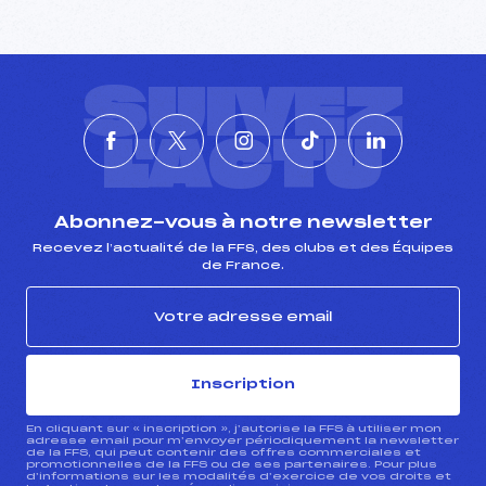
SUIVEZ
L'ACTU
Abonnez-vous à notre newsletter
Recevez l’actualité de la FFS, des clubs et des Équipes
de France.
Inscription
En cliquant sur « inscription », j’autorise la FFS à utiliser mon
adresse email pour m’envoyer périodiquement la newsletter
de la FFS, qui peut contenir des offres commerciales et
promotionnelles de la FFS ou de ses partenaires. Pour plus
d’informations sur les modalités d’exercice de vos droits et