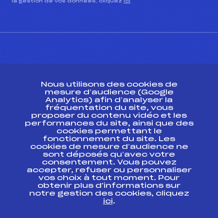
la gestion de vos données, cliquez
ici
CONTACT
Nous utilisons des cookies de
ESPACE PRESSE
mesure d’audience (Google
Analytics) afin d’analyser la
fréquentation du site, vous
Ressources
proposer du contenu vidéo et les
performances du site, ainsi que des
Pass’Neige
cookies permettant le
Projet sportif fédéral
fonctionnement du site. Les
cookies de mesure d’audience ne
Projet de performance fédéral
sont déposés qu’avec votre
Antidopage
consentement. Vous pouvez
Pôle Développement, Formation, Suivi
accepter, refuser ou personnaliser
Scientifique
vos choix à tout moment. Pour
Listes ministérielles
obtenir plus d'informations sur
notre gestion des cookies, cliquez
Pôle vie de l’athlète
ici
.
Enseignement professionnel
Informatique et chronométrage