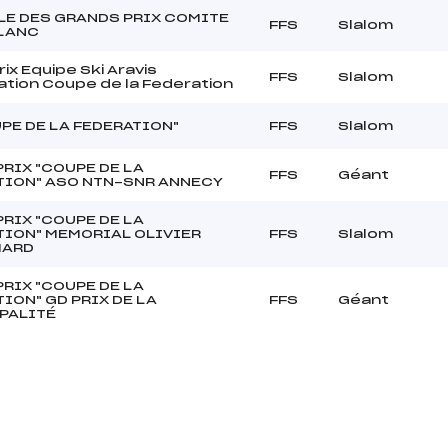
ALE DES GRANDS PRIX COMITE
FFS
Slalom
LANC
ix Equipe Ski Aravis
FFS
Slalom
cation Coupe de la Federation
PE DE LA FEDERATION"
FFS
Slalom
RIX "COUPE DE LA
FFS
Géant
TION" ASO NTN-SNR ANNECY
RIX "COUPE DE LA
TION" MEMORIAL OLIVIER
FFS
Slalom
MARD
RIX "COUPE DE LA
ION" GD PRIX DE LA
FFS
Géant
PALITÉ