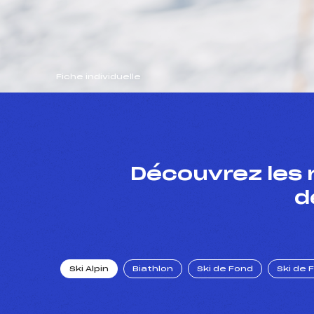
Fiche individuelle
Découvrez les 
d
Ski Alpin
Biathlon
Ski de Fond
Ski de 