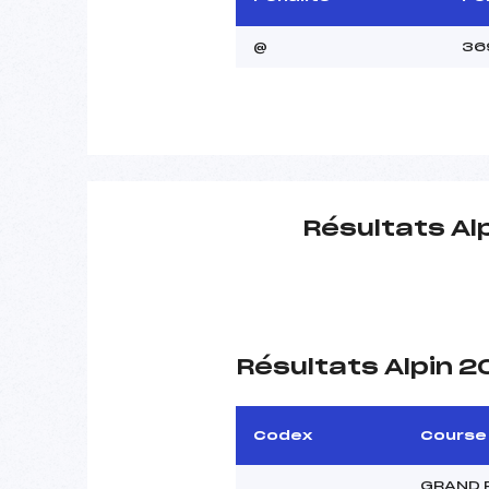
@
36
Résultats Al
Résultats Alpin 
Codex
Course
GRAND P