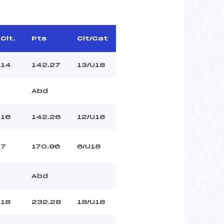
Clt.
Pts
Clt/Cat
14
142.27
13/U18
Abd
16
142.26
12/U18
7
170.96
6/U18
Abd
18
232.28
18/U18