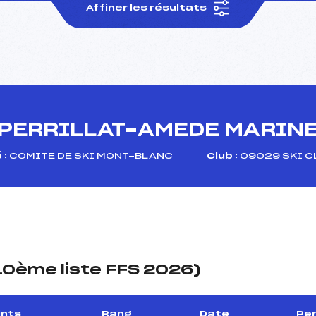
Affiner les résultats
PERRILLAT-AMEDE MARIN
 :
COMITE DE SKI MONT-BLANC
Club :
09029 SKI C
(10ème liste FFS 2026)
ints
Rang
Date
Per