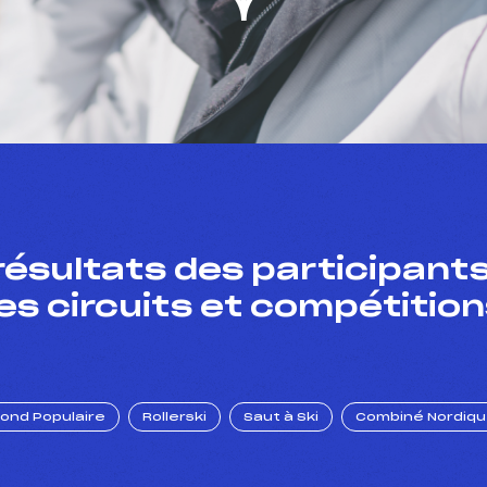
résultats des participants
es circuits et compétition
Fond Populaire
Rollerski
Saut à Ski
Combiné Nordiq