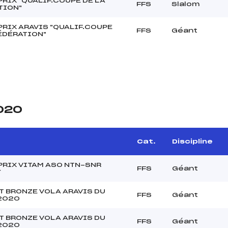
RIX "QUALIF.COUPE DE LA
FFS
Slalom
TION"
PRIX ARAVIS "QUALIF.COUPE
FFS
Géant
FÉDÉRATION"
2020
Cat.
Discipline
PRIX VITAM ASO NTN-SNR
FFS
Géant
Y
T BRONZE VOLA ARAVIS DU
FFS
Géant
2020
T BRONZE VOLA ARAVIS DU
FFS
Géant
2020