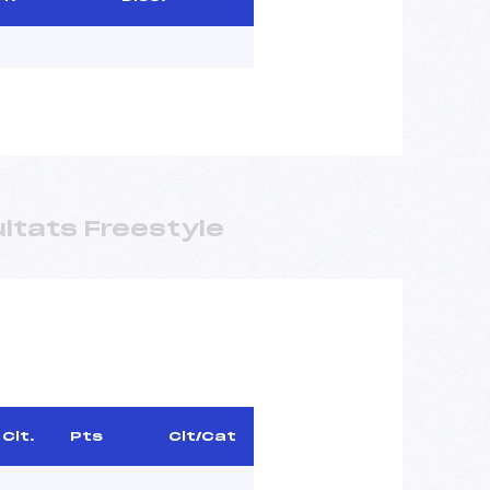
ltats Freestyle
Clt.
Pts
Clt/Cat