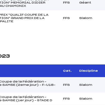
TION" MEMORIAL DIDIER
FFS
Géant
AU CHAMONIX
RIX "QUALIF COUPE DE LA
TION" GRAND PRIX DE LA
FFS
Slalom
PALITE
2023
Cat.
Discipline
oupe de la Fédération –
 SAMSE (2eme jour) – F-U18-
FFS
Slalom
oupe de la Fédération –
FFS
Slalom
 SAMSE (1er jour) – STADE D