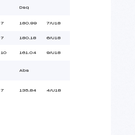
Dsq
7
180.99
7/U18
7
180.18
6/U18
10
161.04
9/U18
Abs
7
135.84
4/U18