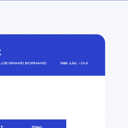
E
LUB GRAND BORNAND
Val. Lic. :
Oui
f.
Disc.