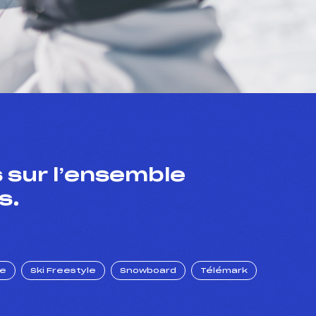
 sur l’ensemble
s.
ue
Ski Freestyle
Snowboard
Télémark