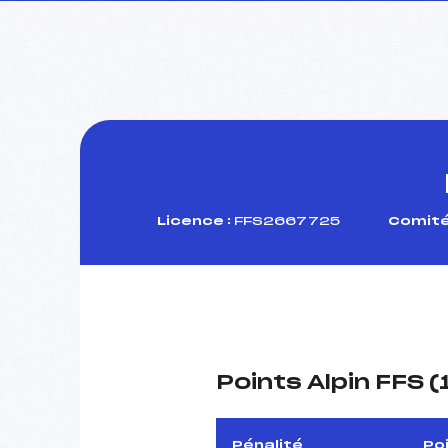
Licence :
FFS2667725
Comité
Points Alpin FFS 
Pénalité
Po