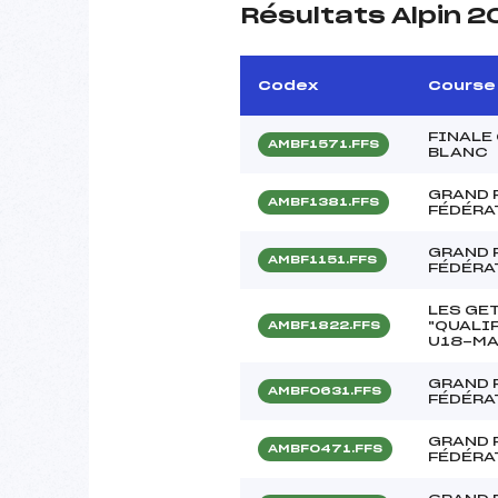
Résultats Alpin 
Codex
Course
FINALE
AMBF1571.FFS
BLANC
GRAND P
AMBF1381.FFS
FÉDÉRA
GRAND P
AMBF1151.FFS
FÉDÉRA
LES GET
"QUALI
AMBF1822.FFS
U18-MA
GRAND P
AMBF0631.FFS
FÉDÉRA
GRAND P
AMBF0471.FFS
FÉDÉRA