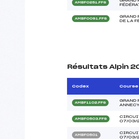
GRAND P
AMBF0251.FFS
FÉDÉRA
GRAND 
AMBF0091.FFS
DE LA 
Résultats Alpin 
Codex
Course
GRAND 
AMBF1102.FFS
ANNEC
CIRCUI
AMBF0503.FFS
07/03/
CIRCUI
AMBF0501
07/03/