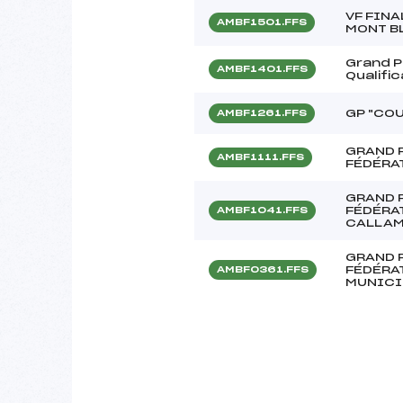
VF FIN
AMBF1501.FFS
MONT B
Grand Pr
AMBF1401.FFS
Qualifi
GP "COU
AMBF1261.FFS
GRAND P
AMBF1111.FFS
FÉDÉRA
GRAND P
FÉDÉRA
AMBF1041.FFS
CALLA
GRAND P
FÉDÉRAT
AMBF0361.FFS
MUNICI