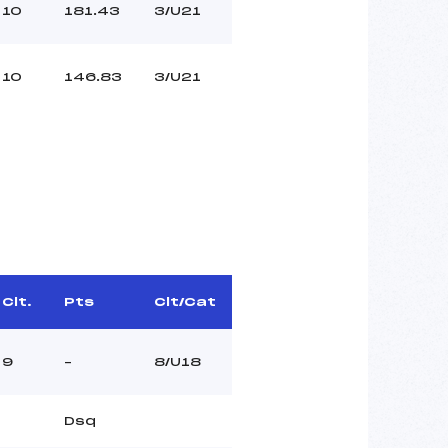
10
181.43
3/U21
10
146.83
3/U21
Clt.
Pts
Clt/Cat
9
–
8/U18
Dsq