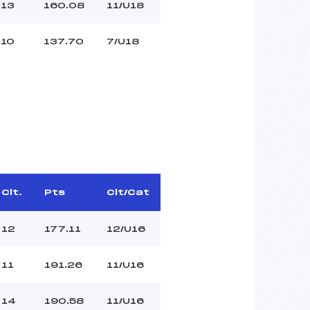
13
160.08
11/U18
10
137.70
7/U18
Clt.
Pts
Clt/Cat
12
177.11
12/U16
11
191.26
11/U16
14
190.58
11/U16