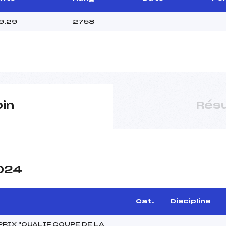
9.29
2758
pin
Résu
2024
Cat.
Discipline
RIX "QUALIF COUPE DE LA