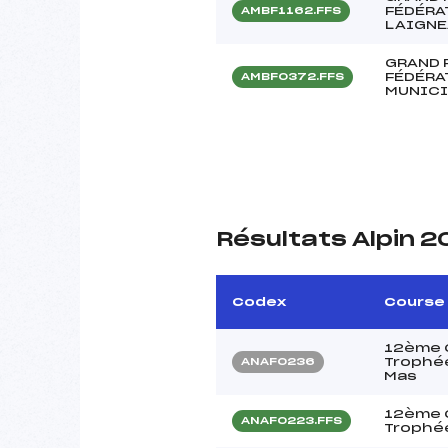
FÉDÉRA
AMBF1162.FFS
LAIGNE
GRAND P
FÉDÉRA
AMBF0372.FFS
MUNICI
Résultats Alpin 
Codex
Course
12ème C
Trophée
ANAF0236
Mas
12ème C
ANAF0223.FFS
Trophée