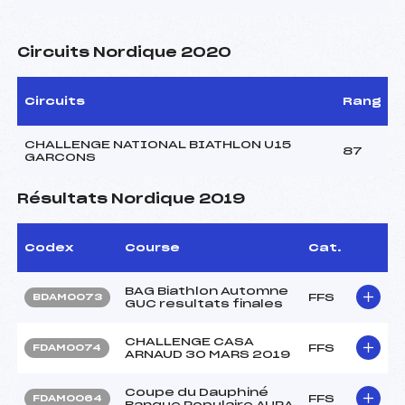
Circuits Nordique 2020
Circuits
Rang
CHALLENGE NATIONAL BIATHLON U15
87
GARCONS
Résultats Nordique 2019
Codex
Course
Cat.
BAG Biathlon Automne
FFS
BDAM0073
GUC resultats finales
CHALLENGE CASA
FFS
FDAM0074
ARNAUD 30 MARS 2019
Coupe du Dauphiné
FFS
FDAM0064
Banque Populaire AURA