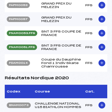
GRAND PRIX DU
FFS
FAPM0053
MELEZIN
GRAND PRIX DU
FFS
FAPM0057
MELEZIN
SNT 3 FFS COUPE DE
FFS
FNAM0053.FFS
FRANCE
SNT 3 FFS COUPE DE
FFS
FNAM0051.FFS
FRANCE
Coupe du Dauphine
Fond 1 Indiv Skate
FFS
FDAM0014
Chamrousse
Résultats Nordique 2020
Codex
Course
Cat.
CHALLENGE NATIONAL
FFS
BNAM0073
U15 BIATHLON HOMMES