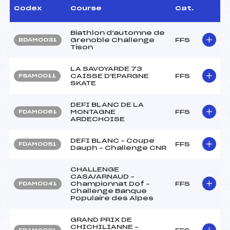
Codex
Course
Cat.
Biathlon d'automne de
Grenoble Challenge
FFS
BDAM0031
Tison
LA SAVOYARDE 73
CAISSE D'EPARGNE
FFS
FSAM0011
SKATE
DEFI BLANC DE LA
MONTAGNE
FFS
FDAM0061
ARDECHOISE
DEFI BLANC – Coupe
FFS
FDAM0051
Dauph – Challenge CNR
CHALLENGE
CASA/ARNAUD –
Championnat Dof –
FFS
FDAM0041
Challenge Banque
Populaire des Alpes
GRAND PRIX DE
CHICHILIANNE –