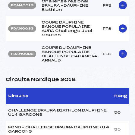
Challenge régional
BPAURA -DAUPHINE
FFS
BDAM0013
Biathlon
COUPE DAUPHINE
BANQUE POPULAIRE
FFS
FDAM0033
AURA Challenge Joël
Mouton
COUPE DU DAUPHINE
BANQUE POPULAIRE
FFS
FDAM0023
CHALLENGE CASANOVA
ARNAUD
Circuits Nordique 2018
Circuits
Rang
CHALLENGE BPAURA BIATHLON DAUPHINE
56
U14 GARCONS
FOND – CHALLENGE BPAURA DAUPHINE U14
35
GARCONS