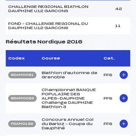
CHALLENGE REGIONAL BIATHLON
42
DAUPHINE U12 GARCONS
FOND – CHALLENGE REGIONAL DU
11
DAUPHINE U12 GARCONS
Résultats Nordique 2016
Codex
Course
Cat.
Biathlon d'automne de
FFS
BDAM0051
Grenoble
Championnat BANQUE
POPULAIRE DES
ALPES-DAUPHINE
FFS
BDAM0022
Challenge DAUPHINE
Biathlon 3
Concours Annuel Col
du Barioz – Coupe du
FFS
FDAM0132
Dauphiné