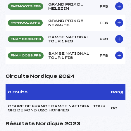
GRAND PRIX DU
FFS
FAPM0073.FFS
MELEZIN
GRAND PRIX DE
FFS
FAPM0013.FFS
NEVACHE
SAMSE NATIONAL
FFS
FNAM0033.FFS
TOUR 1 FIS
SAMSE NATIONAL
FFS
FNAM0023.FFS
TOUR 1 FIS
Circuits Nordique 2024
Circuits
Rang
COUPE DE FRANCE SAMSE NATIONAL TOUR
66
SKI DE FOND U20 HOMMES
Résultats Nordique 2023