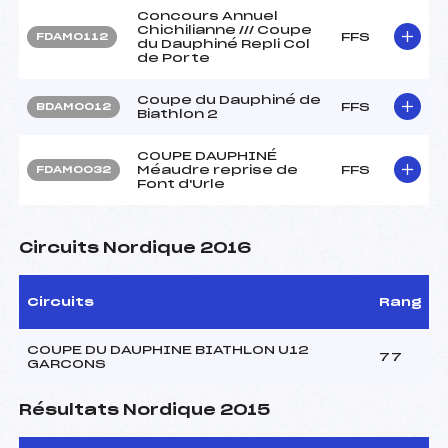
Concours Annuel
Chichilianne /// Coupe
FFS
FDAM0112
du Dauphiné Repli Col
de Porte
Coupe du Dauphiné de
FFS
BDAM0012
Biathlon 2
COUPE DAUPHINÉ
Méaudre reprise de
FFS
FDAM0032
Font d'Urle
Circuits Nordique 2016
Circuits
Rang
COUPE DU DAUPHINE BIATHLON U12
77
GARCONS
Résultats Nordique 2015