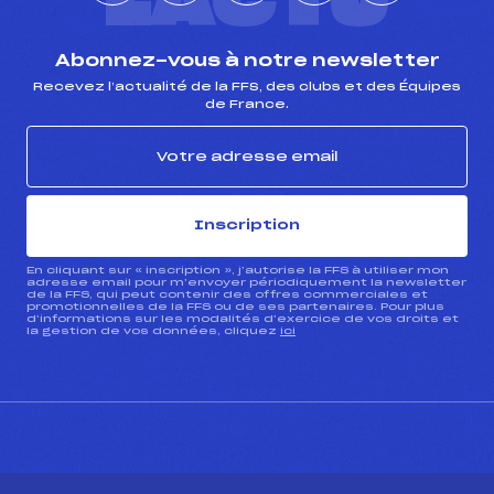
L'ACTU
Abonnez-vous à notre newsletter
Recevez l’actualité de la FFS, des clubs et des Équipes
de France.
Inscription
En cliquant sur « inscription », j’autorise la FFS à utiliser mon
adresse email pour m’envoyer périodiquement la newsletter
de la FFS, qui peut contenir des offres commerciales et
promotionnelles de la FFS ou de ses partenaires. Pour plus
d’informations sur les modalités d’exercice de vos droits et
la gestion de vos données, cliquez
ici
CONTACT