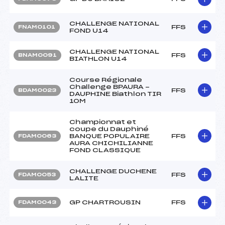
CHALLENGE NATIONAL
FFS
FNAM0101
FOND U14
CHALLENGE NATIONAL
FFS
BNAM0091
BIATHLON U14
Course Régionale
Challenge BPAURA -
FFS
BDAM0023
DAUPHINE Biathlon TIR
10M
Championnat et
coupe du Dauphiné
BANQUE POPULAIRE
FFS
FDAM0063
AURA CHICHILIANNE
FOND CLASSIQUE
CHALLENGE DUCHENE
FFS
FDAM0053
LALITE
GP CHARTROUSIN
FFS
FDAM0043