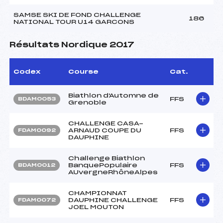
SAMSE SKI DE FOND CHALLENGE
186
NATIONAL TOUR U14 GARCONS
Résultats Nordique 2017
Codex
Course
Cat.
Biathlon d'Automne de
FFS
BDAM0053
Grenoble
CHALLENGE CASA-
ARNAUD COUPE DU
FFS
FDAM0092
DAUPHINE
Challenge Biathlon
BanquePopulaire
FFS
BDAM0012
AUvergneRhôneAlpes
CHAMPIONNAT
DAUPHINE CHALLENGE
FFS
FDAM0072
JOEL MOUTON