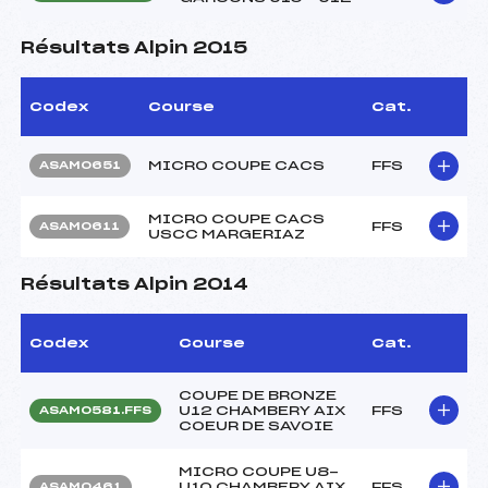
Résultats Alpin 2015
Codex
Course
Cat.
MICRO COUPE CACS
FFS
ASAM0651
MICRO COUPE CACS
FFS
ASAM0611
USCC MARGERIAZ
Résultats Alpin 2014
Codex
Course
Cat.
COUPE DE BRONZE
U12 CHAMBERY AIX
FFS
ASAM0581.FFS
COEUR DE SAVOIE
MICRO COUPE U8-
U10 CHAMBERY AIX
FFS
ASAM0461