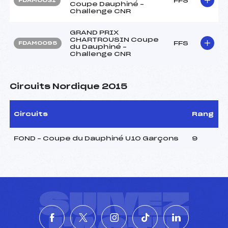
FFS
FDAM0031
Coupe Dauphiné –
Challenge CNR
GRAND PRIX
CHARTROUSIN Coupe
FFS
FDAM0095
du Dauphiné –
Challenge CNR
Circuits Nordique 2015
Circuits
Rang
FOND – Coupe du Dauphiné U10 Garçons
9
SUIVEZ