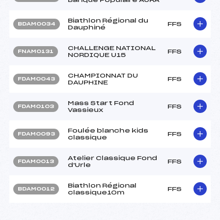
Biathlon Régional du
FFS
BDAM0034
Dauphiné
CHALLENGE NATIONAL
FFS
FNAM0131
NORDIQUE U15
CHAMPIONNAT DU
FFS
FDAM0043
DAUPHINE
Mass Start Fond
FFS
FDAM0103
Vassieux
Foulée blanche kids
FFS
FDAM0093
classique
Atelier Classique Fond
FFS
FDAM0013
d'Urle
Biathlon Régional
FFS
BDAM0012
classique10m