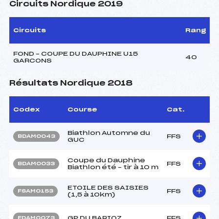
Circuits Nordique 2019
Circuits
Rang
FOND – COUPE DU DAUPHINE U15
40
GARCONS
Résultats Nordique 2018
Codex
Course
Cat.
Biathlon Automne du
FFS
BDAM0043
GUC
Coupe du Dauphine
FFS
BDAM0033
Biathlon été – tir à 10 m
ETOILE DES SAISIES
FFS
FSAM0153
(1,5 à 10km)
GP DU BARIOZ
FFS
FDAM0073