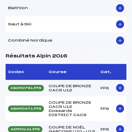
Biathlon
Saut à Ski
Combiné Nordique
Résultats Alpin 2016
Codex
Course
Cat.
COUPE DE BRONZE
FFS
ASAM0761.FFS
CACS U12
COUPE DE BRONZE
CACS U12
FFS
ASAM0471.FFS
Dossards
DISTRICT CACS
COUPE DE NOËL
FFS
AIFM0141.FFS
GARCONS U10 – U12