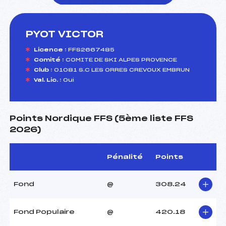
PYOT VICTOR
foi(s) le ski
Licence :
FFS2667485
Comité :
COMITE DE SKI ALPES PROVENCE
Club :
01081 S.C LES ORRES CREVOUX EMBRUN
Val. Lic. :
Oui
Points Nordique FFS (5ème liste FFS
2026)
Pénalité
Points
Fond
@
308.24
Fond Populaire
@
420.18