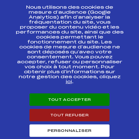
Nous utilisons des cookies de
ESPACE PRESSE
mesure d’audience (Google
Analytics) afin d’analyser la
fréquentation du site, vous
Ressources
proposer du contenu vidéo et les
performances du site, ainsi que des
Pass’Neige
cookies permettant le
Projet sportif fédéral
fonctionnement du site. Les
cookies de mesure d’audience ne
Projet de performance fédéral
sont déposés qu’avec votre
Antidopage
consentement. Vous pouvez
Pôle Développement, Formation, Suivi
accepter, refuser ou personnaliser
Scientifique
vos choix à tout moment. Pour
Listes ministérielles
obtenir plus d'informations sur
notre gestion des cookies, cliquez
Pôle vie de l’athlète
ici
.
Enseignement professionnel
Informatique et chronométrage
Circuits
TOUT ACCEPTER
Carrières
Développement des habiletés mentales
TOUT REFUSER
PERSONNALISER
© 2026 Fédération Française de Ski
Mentions légales
Politique de