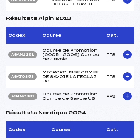
COEUR DE SAVOIE
Résultats Alpin 2013
Codex
Course
Cat.
Course de Promotion
(2005 – 2006) Combe
FFS
ASAM1261
de Savoie
MICROPOUSSE COMBE
DE SAVOIE LA FECLAZ
FFS
ASAT0853
U8
Course de Promotion
FFS
ASAM0381
Combe de Savoie U8
Résultats Nordique 2024
Codex
Course
Cat.