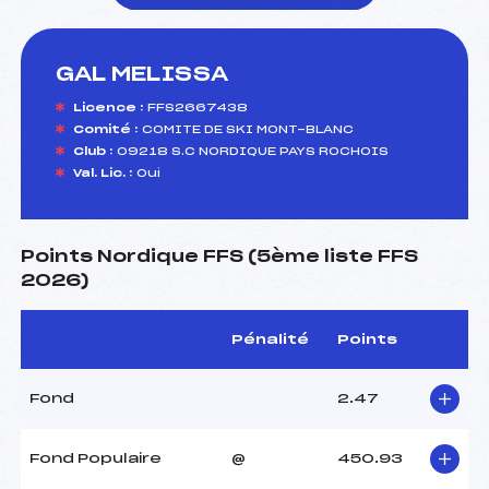
GAL MELISSA
foi(s) le ski
Licence :
FFS2667438
Comité :
COMITE DE SKI MONT-BLANC
Club :
09218 S.C NORDIQUE PAYS ROCHOIS
Val. Lic. :
Oui
Points Nordique FFS (5ème liste FFS
2026)
Pénalité
Points
Fond
2.47
Fond Populaire
@
450.93