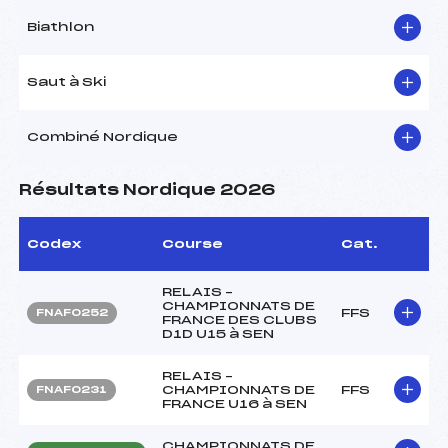
Biathlon
Saut à Ski
Combiné Nordique
Résultats Nordique 2026
Codex
Course
Cat.
RELAIS –
CHAMPIONNATS DE
FFS
FNAF0252
FRANCE DES CLUBS
D1D U15 à SEN
RELAIS –
CHAMPIONNATS DE
FFS
FNAF0231
FRANCE U16 à SEN
CHAMPIONNATS DE