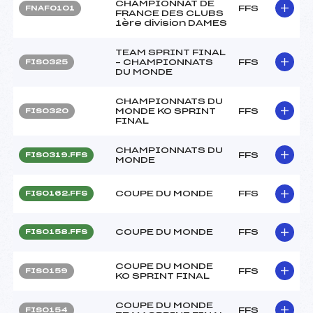
CHAMPIONNAT DE
FFS
FNAF0101
FRANCE DES CLUBS
1ère division DAMES
TEAM SPRINT FINAL
– CHAMPIONNATS
FFS
FIS0325
DU MONDE
CHAMPIONNATS DU
MONDE KO SPRINT
FFS
FIS0320
FINAL
CHAMPIONNATS DU
FFS
FIS0319.FFS
MONDE
COUPE DU MONDE
FFS
FIS0162.FFS
COUPE DU MONDE
FFS
FIS0158.FFS
COUPE DU MONDE
FFS
FIS0159
KO SPRINT FINAL
COUPE DU MONDE
FFS
FIS0154