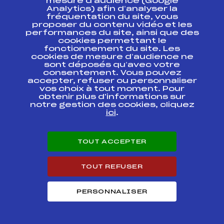
FFS
mesure d’audience (Google
FIS0091.FFS
CONTINENTALE OPA
Analytics) afin d’analyser la
fréquentation du site, vous
proposer du contenu vidéo et les
COUPE
FFS
FIS0083.FFS
CONTINENTALE OPA
performances du site, ainsi que des
cookies permettant le
fonctionnement du site. Les
COUPE
cookies de mesure d’audience ne
CONTINENTALE OPA
FFS
FIS0087
sont déposés qu’avec votre
KO SPRINT FINAL
consentement. Vous pouvez
accepter, refuser ou personnaliser
COUPE
vos choix à tout moment. Pour
FFS
FIS0079.FFS
CONTINENTALE OPA
obtenir plus d'informations sur
notre gestion des cookies, cliquez
ici
.
FIS
FFS
FIS0292.FFS
TOUT ACCEPTER
FIS
FFS
FIS0286.FFS
TOUT REFUSER
FIS KO SPRINT
FFS
FIS0287
FINAL
PERSONNALISER
Circuits Nordique 2022