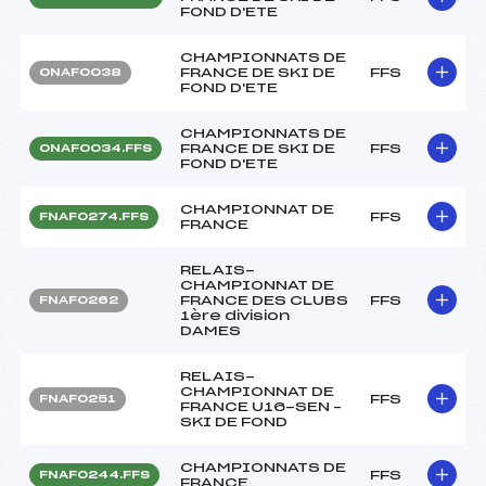
FOND D'ETE
CHAMPIONNATS DE
FRANCE DE SKI DE
FFS
ONAF0038
FOND D'ETE
CHAMPIONNATS DE
FRANCE DE SKI DE
FFS
ONAF0034.FFS
FOND D'ETE
CHAMPIONNAT DE
FFS
FNAF0274.FFS
FRANCE
RELAIS-
CHAMPIONNAT DE
FRANCE DES CLUBS
FFS
FNAF0262
1ère division
DAMES
RELAIS-
CHAMPIONNAT DE
FFS
FNAF0251
FRANCE U16-SEN –
SKI DE FOND
CHAMPIONNATS DE
FFS
FNAF0244.FFS
FRANCE