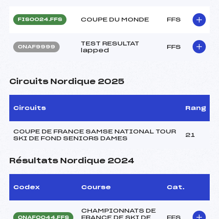
COUPE DU MONDE
FFS
FIS0024.FFS
TEST RESULTAT
FFS
ONAF9999
lapped
Circuits Nordique 2025
Circuits
Rang
COUPE DE FRANCE SAMSE NATIONAL TOUR
21
SKI DE FOND SENIORS DAMES
Résultats Nordique 2024
Codex
Course
Cat.
CHAMPIONNATS DE
FRANCE DE SKI DE
FFS
ONAF0044.FFS