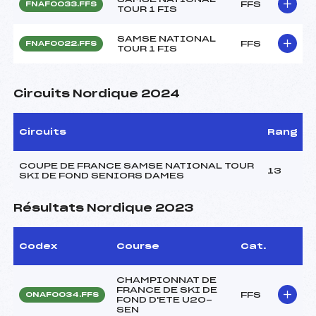
FFS
FNAF0033.FFS
TOUR 1 FIS
SAMSE NATIONAL
FFS
FNAF0022.FFS
TOUR 1 FIS
Circuits Nordique 2024
Circuits
Rang
COUPE DE FRANCE SAMSE NATIONAL TOUR
13
SKI DE FOND SENIORS DAMES
Résultats Nordique 2023
Codex
Course
Cat.
CHAMPIONNAT DE
FRANCE DE SKI DE
FFS
ONAF0034.FFS
FOND D'ETE U20-
SEN