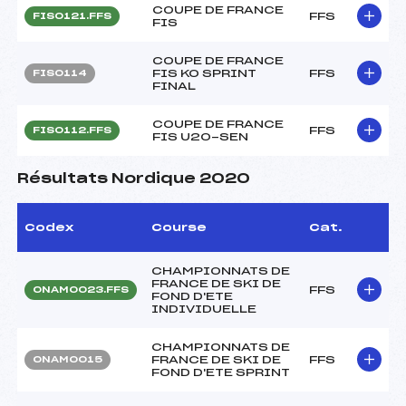
COUPE DE FRANCE
FFS
FIS0121.FFS
FIS
COUPE DE FRANCE
FIS KO SPRINT
FFS
FIS0114
FINAL
COUPE DE FRANCE
FFS
FIS0112.FFS
FIS U20-SEN
Résultats Nordique 2020
Codex
Course
Cat.
CHAMPIONNATS DE
FRANCE DE SKI DE
FFS
ONAM0023.FFS
FOND D'ETE
INDIVIDUELLE
CHAMPIONNATS DE
FRANCE DE SKI DE
FFS
ONAM0015
FOND D'ETE SPRINT