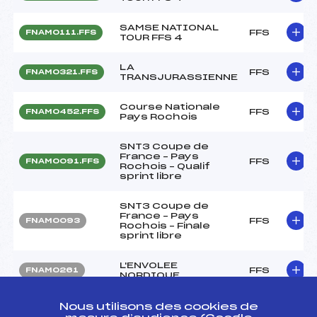
SAMSE NATIONAL
FFS
FNAM0111.FFS
TOUR FFS 4
LA
FFS
FNAM0321.FFS
TRANSJURASSIENNE
Course Nationale
FFS
FNAM0452.FFS
Pays Rochois
SNT3 Coupe de
France – Pays
FFS
FNAM0091.FFS
Rochois – Qualif
sprint libre
SNT3 Coupe de
France – Pays
FFS
FNAM0093
Rochois – Finale
sprint libre
L'ENVOLEE
FFS
FNAM0261
NORDIQUE
CHAMPIONNAT
Nous utilisons des cookies de
REGIONAL
FFS
FMJM0163.FFS