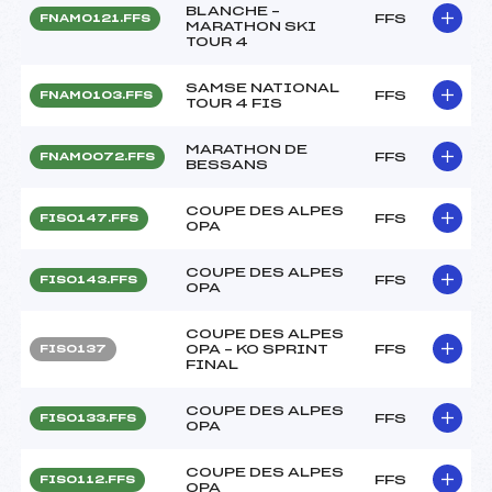
BLANCHE –
FFS
FNAM0121.FFS
MARATHON SKI
TOUR 4
SAMSE NATIONAL
FFS
FNAM0103.FFS
TOUR 4 FIS
MARATHON DE
FFS
FNAM0072.FFS
BESSANS
COUPE DES ALPES
FFS
FIS0147.FFS
OPA
COUPE DES ALPES
FFS
FIS0143.FFS
OPA
COUPE DES ALPES
OPA – KO SPRINT
FFS
FIS0137
FINAL
COUPE DES ALPES
FFS
FIS0133.FFS
OPA
COUPE DES ALPES
FFS
FIS0112.FFS
OPA