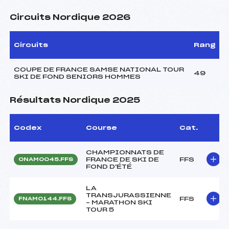
Circuits Nordique 2026
Circuits
Rang
COUPE DE FRANCE SAMSE NATIONAL TOUR
49
SKI DE FOND SENIORS HOMMES
Résultats Nordique 2025
Codex
Course
Cat.
CHAMPIONNATS DE
FRANCE DE SKI DE
FFS
ONAM0045.FFS
FOND D'ÉTÉ
LA
TRANSJURASSIENNE
FFS
FNAM0144.FFS
– MARATHON SKI
TOUR 5