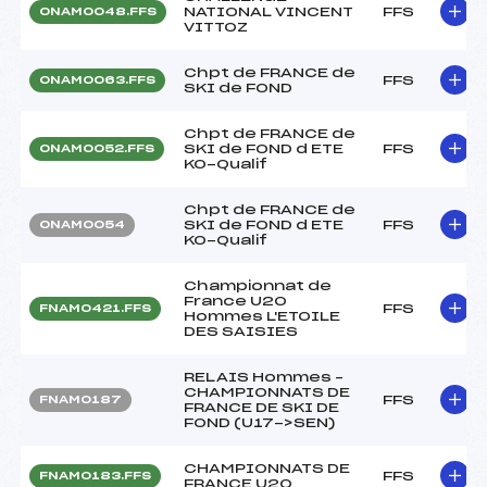
NATIONAL VINCENT
FFS
ONAM0048.FFS
VITTOZ
Chpt de FRANCE de
FFS
ONAM0063.FFS
SKI de FOND
Chpt de FRANCE de
SKI de FOND d ETE
FFS
ONAM0052.FFS
KO-Qualif
Chpt de FRANCE de
SKI de FOND d ETE
FFS
ONAM0054
KO-Qualif
Championnat de
France U20
FFS
FNAM0421.FFS
Hommes L'ETOILE
DES SAISIES
RELAIS Hommes –
CHAMPIONNATS DE
FFS
FNAM0187
FRANCE DE SKI DE
FOND (U17->SEN)
CHAMPIONNATS DE
FFS
FNAM0183.FFS
FRANCE U20