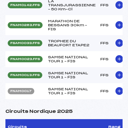
LA
TRANSJURASSIENNE
FFS
FNAM0142.FFS
– 50 Km-Cl
MARATHON DE
BESSANS 30km –
FFS
FNAM0263.FFS
FIS
TROPHEE DU
FFS
FSAM0033.FFS
BEAUFORT ETAPE2
SAMSE NATIONAL
FFS
FNAM0023.FFS
TOUR 1 – FIS
SAMSE NATIONAL
FFS
FNAM0013.FFS
TOUR 1 – FIS
SAMSE NATIONAL
FFS
FNAM0017
TOUR 1 – FIS
Circuits Nordique 2025
Circuits
Rang