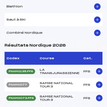
Biathlon
Saut à Ski
Combiné Nordique
Résultats Nordique 2026
Codex
Course
Cat.
LA
FFS
FNAM0135.FFS
TRANSJURASSIENNE
SAMSE NATIONAL
FFS
FNAM0077
TOUR 3
SAMSE NATIONAL
FFS
FNAM0073.FFS
TOUR 3