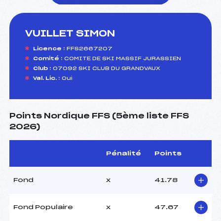
VUILLET SIMON
foi(s) le ski
Licence :
FFS2667207
Comité :
COMITE DE SKI MASSIF JURASSIEN
Club :
07092 SKI CLUB DU GRANDVAUX
Val. Lic. :
Oui
Points Nordique FFS (5ème liste FFS
2026)
Pénalité
Points
Fond
x
41.78
Fond Populaire
x
47.67