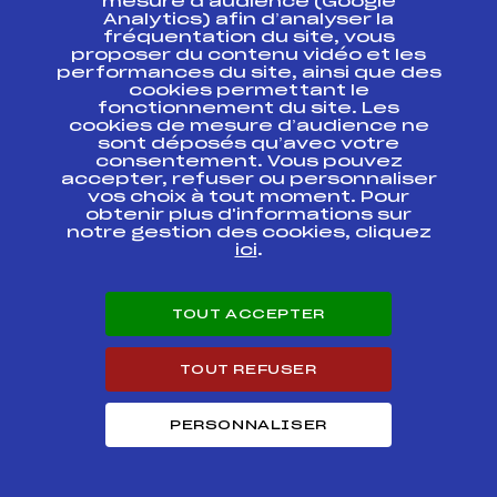
mesure d’audience (Google
INDIVIDUEL 2019
Analytics) afin d’analyser la
fréquentation du site, vous
proposer du contenu vidéo et les
CHAMPIONNATS DE
performances du site, ainsi que des
FRANCE U20
FFS
FNAM0081.FFS
SENIORS
cookies permettant le
INDIVIDUEL LIBRE
fonctionnement du site. Les
cookies de mesure d’audience ne
sont déposés qu’avec votre
SAMSE NATIONAL
consentement. Vous pouvez
TOUR FFS 2 COUPE
accepter, refuser ou personnaliser
DE FRANCE Mass
FFS
FNAM0061.FFS
vos choix à tout moment. Pour
Start Individuel
Classic
obtenir plus d'informations sur
notre gestion des cookies, cliquez
ici
.
TOUR DE SKI
PONTARLIER / Etape
FFS
FMJM0105.FFS
Unique Mass Start
Skate
TOUT ACCEPTER
CHAMPIONNAT
REGIONAL DE
FFS
TOUT REFUSER
FMJM0063.FFS
SPRINT
PERSONNALISER
CHAMPIONNAT
REGIONAL DE
FFS
FMJM0067
SPRINT