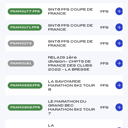
SNT6 FFS COUPE DE
FFS
FNAM0177.FFS
FRANCE
SNT6 FFS COUPE DE
FFS
FNAM0171.FFS
FRANCE
SNT6 FFS COUPE DE
FFS
FNAM0173
FRANCE
RELAIS 1ère
division- CHPTS DE
FFS
FNAM0161
FRANCE DES CLUBS
2022 – LA BRESSE
LA SAVOYARDE
MARATHON SKI TOUR
FFS
FNAM0333.FFS
8
LE MARATHON DU
GRAND BEC
FFS
FNAM0302.FFS
MARATHON SKI TOUR
7
LA