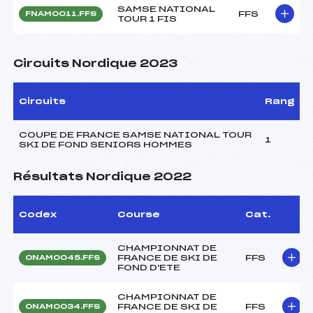
SAMSE NATIONAL
FFS
FNAM0011.FFS
TOUR 1 FIS
Circuits Nordique 2023
Circuits
Rang
COUPE DE FRANCE SAMSE NATIONAL TOUR
1
SKI DE FOND SENIORS HOMMES
Résultats Nordique 2022
Codex
Course
Cat.
CHAMPIONNAT DE
FRANCE DE SKI DE
FFS
ONAM0045.FFS
FOND D'ETE
CHAMPIONNAT DE
FRANCE DE SKI DE
FFS
ONAM0034.FFS