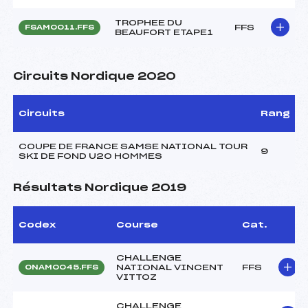
TROPHEE DU
FFS
FSAM0011.FFS
BEAUFORT ETAPE1
Circuits Nordique 2020
Circuits
Rang
COUPE DE FRANCE SAMSE NATIONAL TOUR
9
SKI DE FOND U20 HOMMES
Résultats Nordique 2019
Codex
Course
Cat.
CHALLENGE
NATIONAL VINCENT
FFS
ONAM0045.FFS
VITTOZ
CHALLENGE