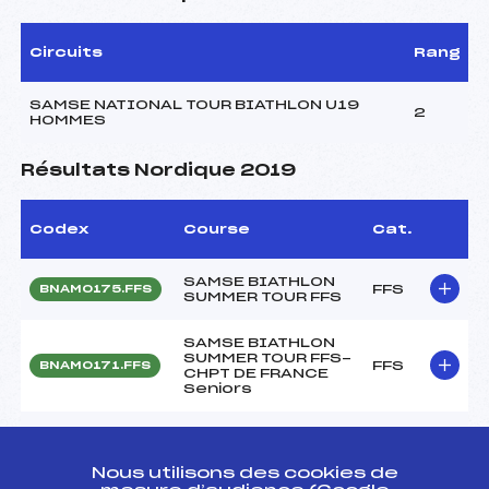
Circuits
Rang
SAMSE NATIONAL TOUR BIATHLON U19
2
HOMMES
Résultats Nordique 2019
Codex
Course
Cat.
SAMSE BIATHLON
FFS
BNAM0175.FFS
SUMMER TOUR FFS
SAMSE BIATHLON
SUMMER TOUR FFS-
FFS
BNAM0171.FFS
CHPT DE FRANCE
Seniors
SAMSE BIATHLON
FFS
BNAM0165.FFS
SUMMER TOUR FFS
Nous utilisons des cookies de