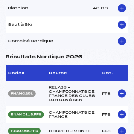
Biathlon
40.00
Saut à Ski
Combiné Nordique
Résultats Nordique 2026
Codex
Course
Cat.
RELAIS –
CHAMPIONNATS DE
FFS
FNAM0251
FRANCE DES CLUBS
D1H U15 à SEN
CHAMPIONNATS DE
FFS
BNAM0113.FFS
FRANCE
COUPE DU MONDE
FFS
FIS0465.FFS