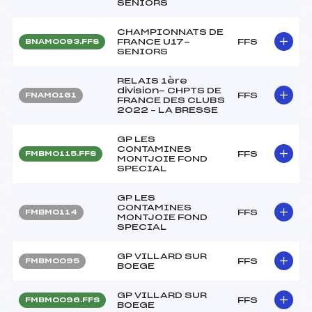
SENIORS
CHAMPIONNATS DE
FRANCE U17-
FFS
BNAM0093.FFS
SENIORS
RELAIS 1ère
division- CHPTS DE
FFS
FNAM0161
FRANCE DES CLUBS
2022 – LA BRESSE
GP LES
CONTAMINES
FFS
FMBM0115.FFS
MONTJOIE FOND
SPECIAL
GP LES
CONTAMINES
FFS
FMBM0114
MONTJOIE FOND
SPECIAL
GP VILLARD SUR
FFS
FMBM0095
BOEGE
GP VILLARD SUR
FFS
FMBM0096.FFS
BOEGE