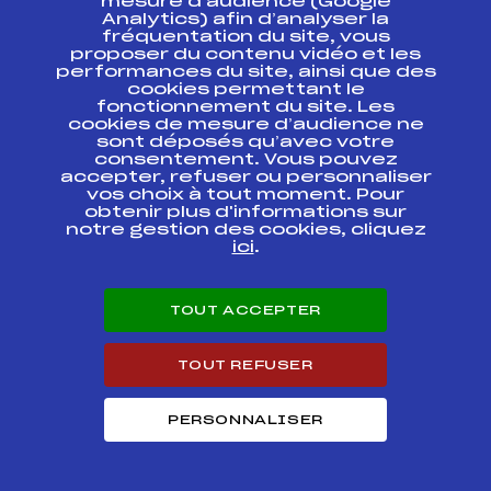
mesure d’audience (Google
SAMSE BIATHLON
Analytics) afin d’analyser la
SUMMER TOUR FFS-
FFS
BNAM0161.FFS
fréquentation du site, vous
CHPT DE FRANCE
Seniors
proposer du contenu vidéo et les
performances du site, ainsi que des
cookies permettant le
CHAMPIONNATS DE
fonctionnement du site. Les
FRANCE U19/ U21 /
FFS
BNAM0143.FFS
cookies de mesure d’audience ne
SENIORS
sont déposés qu’avec votre
consentement. Vous pouvez
RELAIS Hommes –
accepter, refuser ou personnaliser
CHAMPIONNATS DE
vos choix à tout moment. Pour
FFS
BNAM0144
FRANCE BIATHLON (
obtenir plus d'informations sur
(U19 ->SEN)
notre gestion des cookies, cliquez
ici
.
SAMSE NATIONAL
TOUR U19-U21-
FFS
BNAM0132.FFS
SENIOR
TOUT ACCEPTER
SAMSE NATIONAL
TOUR U19-U21-
FFS
BNAM0131.FFS
TOUT REFUSER
SENIOR
PERSONNALISER
SAMSE NATIONAL
TOUR U19 / U21 /
FFS
BNAM0121.FFS
SENIORS