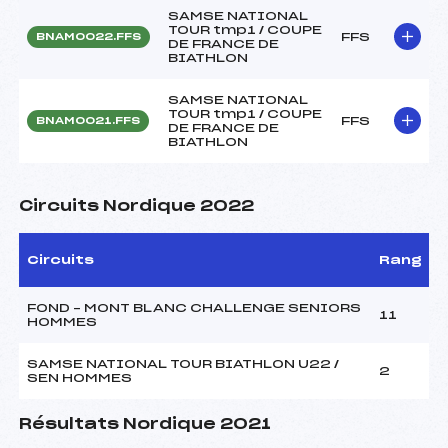
SAMSE NATIONAL
TOUR tmp1 / COUPE
FFS
BNAM0022.FFS
DE FRANCE DE
BIATHLON
SAMSE NATIONAL
TOUR tmp1 / COUPE
FFS
BNAM0021.FFS
DE FRANCE DE
BIATHLON
Circuits Nordique 2022
Circuits
Rang
FOND – MONT BLANC CHALLENGE SENIORS
11
HOMMES
SAMSE NATIONAL TOUR BIATHLON U22 /
2
SEN HOMMES
Résultats Nordique 2021