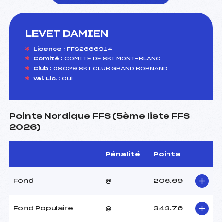
LEVET DAMIEN
foi(s) le ski
Licence :
FFS2666914
Comité :
COMITE DE SKI MONT-BLANC
Club :
09029 SKI CLUB GRAND BORNAND
Val. Lic. :
Oui
Points Nordique FFS (5ème liste FFS
2026)
Pénalité
Points
Fond
@
206.69
Fond Populaire
@
343.76