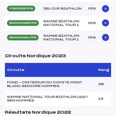
IBU CUP BIATHLON
FFS
FIS0029.FFS
SAMSE BIATHLON
FFS
BNAM0022.FFS
NATIONAL TOUR 1
SAMSE BIATHLON
FFS
BNAM0021.FFS
NATIONAL TOUR 1
Circuits Nordique 2023
Circuits
Rang
FOND – CRITERIUM DU COMITE MONT
36
BLANC SENIORS HOMMES
SAMSE NATIONAL TOUR BIATHLON U22 /
13
SEN HOMMES
Résultats Nordique 2022