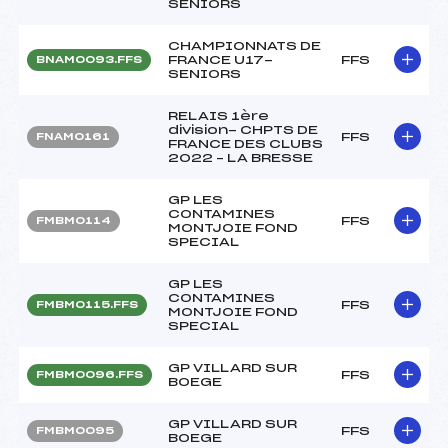
SENIORS
CHAMPIONNATS DE
FRANCE U17-
FFS
BNAM0093.FFS
SENIORS
RELAIS 1ère
division- CHPTS DE
FFS
FNAM0161
FRANCE DES CLUBS
2022 – LA BRESSE
GP LES
CONTAMINES
FFS
FMBM0114
MONTJOIE FOND
SPECIAL
GP LES
CONTAMINES
FFS
FMBM0115.FFS
MONTJOIE FOND
SPECIAL
GP VILLARD SUR
FFS
FMBM0096.FFS
BOEGE
GP VILLARD SUR
FFS
FMBM0095
BOEGE