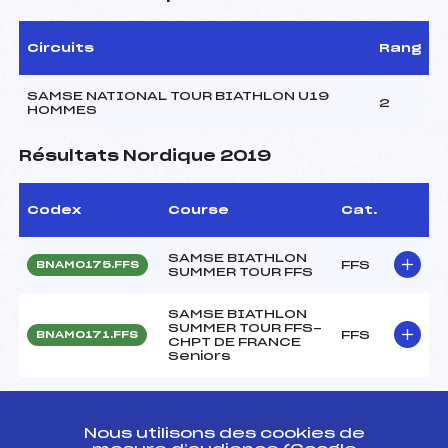
Circuits
Rang
SAMSE NATIONAL TOUR BIATHLON U19
2
HOMMES
Résultats Nordique 2019
Codex
Course
Cat.
SAMSE BIATHLON
FFS
BNAM0175.FFS
SUMMER TOUR FFS
SAMSE BIATHLON
SUMMER TOUR FFS-
FFS
BNAM0171.FFS
CHPT DE FRANCE
Seniors
SAMSE BIATHLON
FFS
BNAM0165.FFS
SUMMER TOUR FFS
Nous utilisons des cookies de