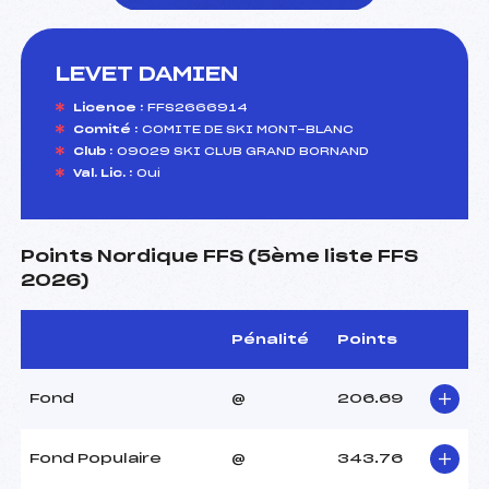
LEVET DAMIEN
foi(s) le ski
Licence :
FFS2666914
Comité :
COMITE DE SKI MONT-BLANC
Club :
09029 SKI CLUB GRAND BORNAND
Val. Lic. :
Oui
Points Nordique FFS (5ème liste FFS
2026)
Pénalité
Points
Fond
@
206.69
Fond Populaire
@
343.76