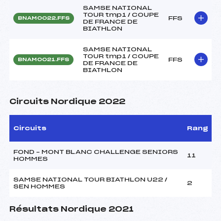
SAMSE NATIONAL
TOUR tmp1 / COUPE
FFS
BNAM0022.FFS
DE FRANCE DE
BIATHLON
SAMSE NATIONAL
TOUR tmp1 / COUPE
FFS
BNAM0021.FFS
DE FRANCE DE
BIATHLON
Circuits Nordique 2022
Circuits
Rang
FOND – MONT BLANC CHALLENGE SENIORS
11
HOMMES
SAMSE NATIONAL TOUR BIATHLON U22 /
2
SEN HOMMES
Résultats Nordique 2021