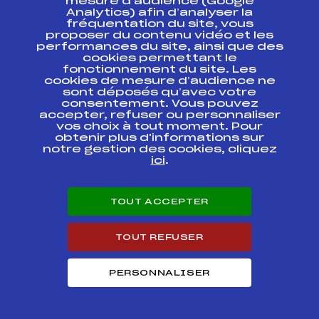
mesure d’audience (Google
SAMSE BIATHLON
Analytics) afin d’analyser la
SUMMER TOUR FFS-
FFS
BNAM0161.FFS
fréquentation du site, vous
CHPT DE FRANCE
Seniors
proposer du contenu vidéo et les
performances du site, ainsi que des
cookies permettant le
CHAMPIONNATS DE
fonctionnement du site. Les
FRANCE U19/ U21 /
FFS
BNAM0143.FFS
cookies de mesure d’audience ne
SENIORS
sont déposés qu’avec votre
consentement. Vous pouvez
RELAIS Hommes –
accepter, refuser ou personnaliser
CHAMPIONNATS DE
vos choix à tout moment. Pour
FFS
BNAM0144
FRANCE BIATHLON (
obtenir plus d'informations sur
(U19 ->SEN)
notre gestion des cookies, cliquez
ici
.
SAMSE NATIONAL
TOUR U19-U21-
FFS
BNAM0132.FFS
SENIOR
TOUT ACCEPTER
SAMSE NATIONAL
TOUR U19-U21-
FFS
BNAM0131.FFS
TOUT REFUSER
SENIOR
PERSONNALISER
SAMSE NATIONAL
TOUR U19 / U21 /
FFS
BNAM0121.FFS
SENIORS