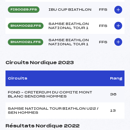
IBU CUP BIATHLON
FFS
FIS0029.FFS
SAMSE BIATHLON
FFS
BNAM0022.FFS
NATIONAL TOUR 1
SAMSE BIATHLON
FFS
BNAM0021.FFS
NATIONAL TOUR 1
Circuits Nordique 2023
Circuits
Rang
FOND – CRITERIUM DU COMITE MONT
36
BLANC SENIORS HOMMES
SAMSE NATIONAL TOUR BIATHLON U22 /
13
SEN HOMMES
Résultats Nordique 2022