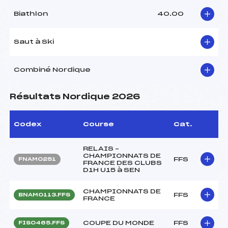
Biathlon
40.00
Saut à Ski
Combiné Nordique
Résultats Nordique 2026
Codex
Course
Cat.
RELAIS –
CHAMPIONNATS DE
FFS
FNAM0251
FRANCE DES CLUBS
D1H U15 à SEN
CHAMPIONNATS DE
FFS
BNAM0113.FFS
FRANCE
COUPE DU MONDE
FFS
FIS0465.FFS