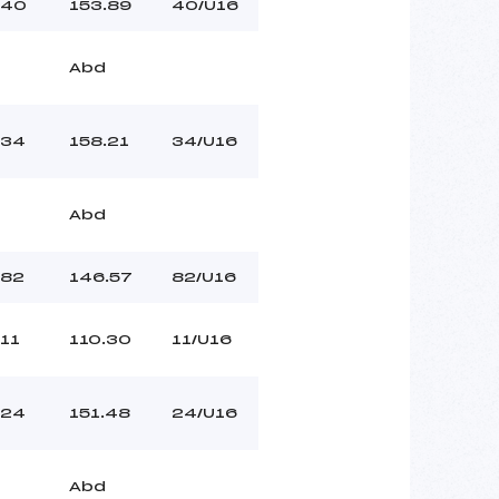
40
153.89
40/U16
Abd
34
158.21
34/U16
Abd
82
146.57
82/U16
11
110.30
11/U16
24
151.48
24/U16
Abd