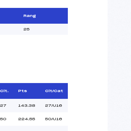
Rang
25
Clt.
Pts
Clt/Cat
27
143.38
27/U16
50
224.55
50/U16