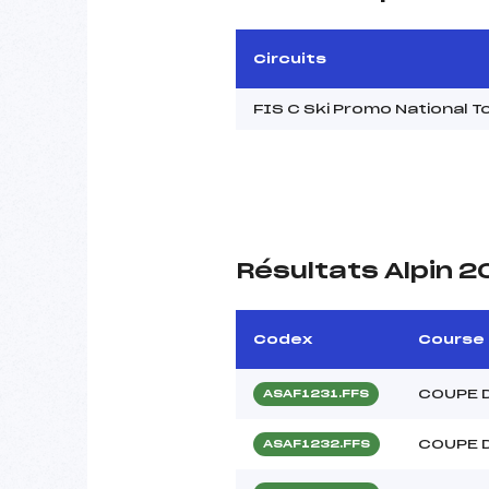
Circuits
FIS C Ski Promo National 
Résultats Alpin 
Codex
Course
COUPE 
ASAF1231.FFS
COUPE 
ASAF1232.FFS