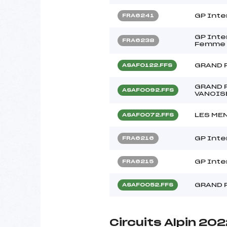
GP Inte
FRA6241
GP Inte
FRA6238
Femme 
GRAND 
ASAF0122.FFS
GRAND 
ASAF0092.FFS
VANOIS
LES ME
ASAF0072.FFS
GP Inte
FRA6216
GP Inte
FRA6215
GRAND 
ASAF0052.FFS
Circuits Alpin 20