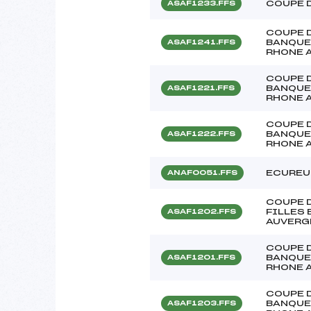
COUPE 
ASAF1233.FFS
COUPE 
BANQUE
ASAF1241.FFS
RHONE 
COUPE 
BANQUE
ASAF1221.FFS
RHONE 
COUPE 
BANQUE
ASAF1222.FFS
RHONE 
ECUREUI
ANAF0051.FFS
COUPE 
FILLES
ASAF1202.FFS
AUVERG
COUPE 
BANQUE
ASAF1201.FFS
RHONE 
COUPE 
BANQUE
ASAF1203.FFS