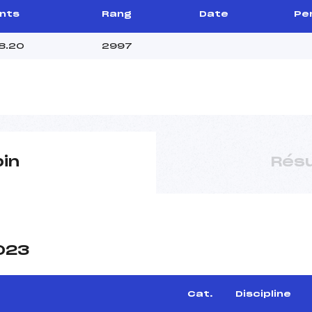
ints
Rang
Date
Per
8.20
2997
pin
Résu
2023
Cat.
Discipline