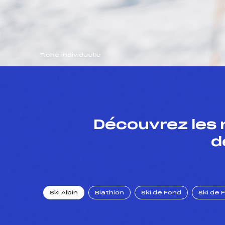
Fiche individuelle
Découvrez les 
d
Ski Alpin
Biathlon
Ski de Fond
Ski de 