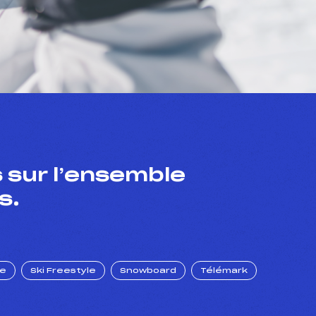
 sur l’ensemble
s.
ue
Ski Freestyle
Snowboard
Télémark