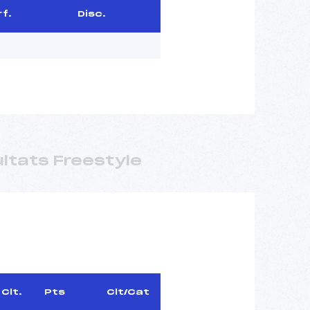
f.
Disc.
ltats Freestyle
Clt.
Pts
Clt/Cat