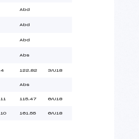
Abd
Abd
Abd
Abs
4
122.82
3/U18
Abs
11
115.47
6/U18
10
161.55
6/U18