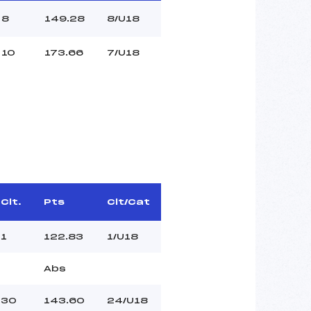
8
149.28
8/U18
10
173.66
7/U18
Clt.
Pts
Clt/Cat
1
122.83
1/U18
Abs
30
143.60
24/U18