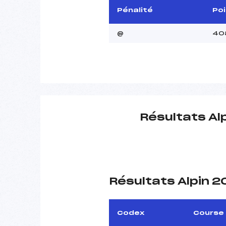
Pénalité
Po
@
40
Résultats Al
Résultats Alpin 
Codex
Course