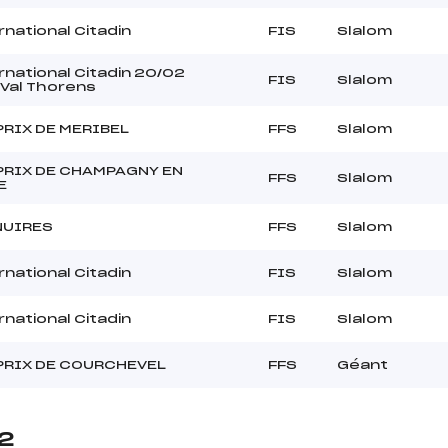
rnational Citadin
FIS
Slalom
rnational Citadin 20/02
FIS
Slalom
Val Thorens
PRIX DE MERIBEL
FFS
Slalom
PRIX DE CHAMPAGNY EN
FFS
Slalom
E
NUIRES
FFS
Slalom
rnational Citadin
FIS
Slalom
rnational Citadin
FIS
Slalom
PRIX DE COURCHEVEL
FFS
Géant
22