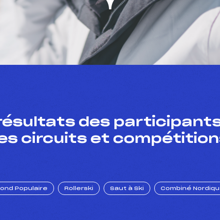
résultats des participants
es circuits et compétition
Fond Populaire
Rollerski
Saut à Ski
Combiné Nordiq