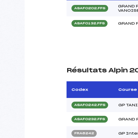
GRAND 
ASAF0202.FFS
VANOIS
GRAND 
ASAF0132.FFS
Résultats Alpin 
Codex
Course
GP TAN
ASAF0242.FFS
GRAND 
ASAF0232.FFS
GP Inte
FRA6242