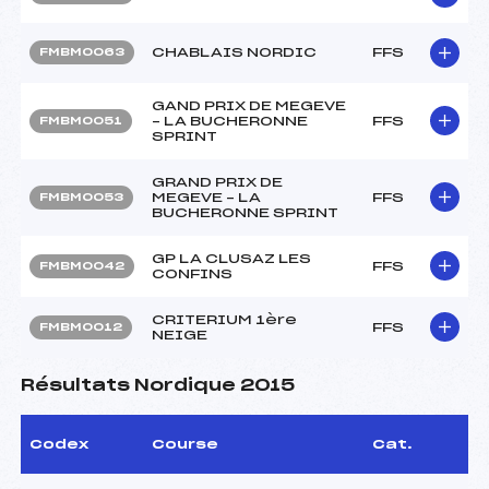
CHABLAIS NORDIC
FFS
FMBM0063
GAND PRIX DE MEGEVE
– LA BUCHERONNE
FFS
FMBM0051
SPRINT
GRAND PRIX DE
MEGEVE – LA
FFS
FMBM0053
BUCHERONNE SPRINT
GP LA CLUSAZ LES
FFS
FMBM0042
CONFINS
CRITERIUM 1ère
FFS
FMBM0012
NEIGE
Résultats Nordique 2015
Codex
Course
Cat.