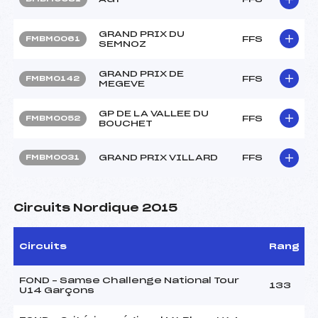
GRAND PRIX DU
FFS
FMBM0061
SEMNOZ
GRAND PRIX DE
FFS
FMBM0142
MEGEVE
GP DE LA VALLEE DU
FFS
FMBM0052
BOUCHET
GRAND PRIX VILLARD
FFS
FMBM0031
Circuits Nordique 2015
Circuits
Rang
FOND – Samse Challenge National Tour
133
U14 Garçons