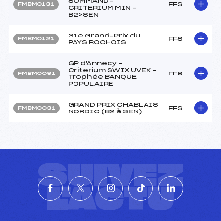
SOMMAND –
FFS
FMBM0131
CRITERIUM MIN –
B2>SEN
31e Grand-Prix du
FFS
FMBM0121
PAYS ROCHOIS
GP d'Annecy –
Criterium SWIX UVEX –
FFS
FMBM0091
Trophée BANQUE
POPULAIRE
GRAND PRIX CHABLAIS
FFS
FMBM0031
NORDIC (B2 à SEN)
SUIVEZ
L'ACTU