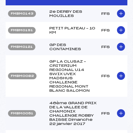
2e DERBY DES
FFS
FMBM0143
MOUILLES
PETIT PLATEAU – 10
FFS
FMBM0191
KM
GP DES
FFS
FMBM0121
CONTAMINES
GP LA CLUSAZ –
CRITERIUM
REGIONAL U14
SWIX UVEX
FFS
FMBM0082
MADSHUS
CHALLENGE
REGIONAL MONT
BLANC SALOMON
46ème GRAND PRIX
DE LA VALLEE DE
CHAMONIX
FFS
FMBM0051
CHALLENGE ROBBY
BAISSE Dimanche
22 janvier 2017