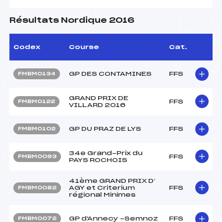
Résultats Nordique 2016
Codex
Course
Cat.
GP DES CONTAMINES
FFS
FMBM0134
GRAND PRIX DE
FFS
FMBM0122
VILLARD 2016
GP DU PRAZ DE LYS
FFS
FMBM0102
34e Grand-Prix du
FFS
FMBM0093
PAYS ROCHOIS
41ème GRAND PRIX D’
AGY et Criterium
FFS
FMBM0082
régional Minimes
GP d'Annecy -Semnoz
FFS
FMBM0072