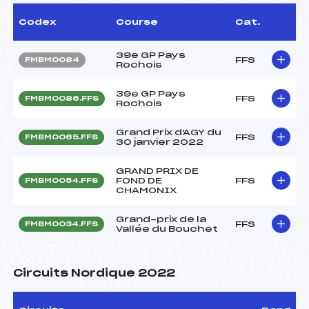
Codex
Course
Cat.
39e GP Pays
FFS
FMBM0084
Rochois
39e GP Pays
FFS
FMBM0086.FFS
Rochois
Grand Prix d'AGY du
FFS
FMBM0065.FFS
30 janvier 2022
GRAND PRIX DE
FOND DE
FFS
FMBM0054.FFS
CHAMONIX
Grand-prix de la
FFS
FMBM0034.FFS
Vallée du Bouchet
Circuits Nordique 2022