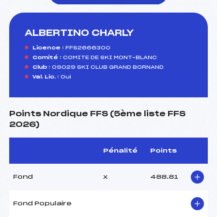
ALBERTINO CHARLY
foi(s) le ski
Licence :
FFS2666300
Comité :
COMITE DE SKI MONT-BLANC
Club :
09029 SKI CLUB GRAND BORNAND
Val. Lic. :
Oui
Points Nordique FFS (5ème liste FFS
2026)
Pénalité
Points
Fond
x
488.81
Fond Populaire