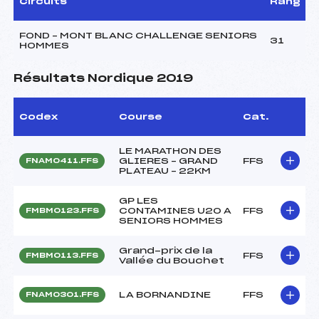
Circuits
Rang
FOND – MONT BLANC CHALLENGE SENIORS
31
HOMMES
Résultats Nordique 2019
Codex
Course
Cat.
LE MARATHON DES
GLIERES – GRAND
FFS
FNAM0411.FFS
PLATEAU – 22KM
GP LES
CONTAMINES U20 A
FFS
FMBM0123.FFS
SENIORS HOMMES
Grand-prix de la
FFS
FMBM0113.FFS
Vallée du Bouchet
LA BORNANDINE
FFS
FNAM0301.FFS