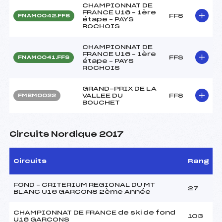
CHAMPIONNAT DE
FRANCE U16 – 1ère
FFS
FNAM0042.FFS
étape – PAYS
ROCHOIS
CHAMPIONNAT DE
FRANCE U16 – 1ère
FFS
FNAM0041.FFS
étape – PAYS
ROCHOIS
GRAND-PRIX DE LA
VALLEE DU
FFS
FMBM0022
BOUCHET
Circuits Nordique 2017
Circuits
Rang
FOND – CRITERIUM REGIONAL DU MT
27
BLANC U16 GARCONS 2ème Année
CHAMPIONNAT DE FRANCE de ski de fond
103
U16 GARCONS