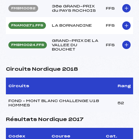
36e GRAND-PRIX
FFS
FMBM0092
du PAYS ROCHOIS
LA BORNANDINE
FFS
FNAM0271.FFS
GRAND-PRIX DE LA
VALLEE DU
FFS
FMBM0024.FFS
BOUCHET
Circuits Nordique 2018
Circuits
Rang
FOND – MONT BLANC CHALLENGE U18
52
HOMMES
Résultats Nordique 2017
Codex
Course
Cat.