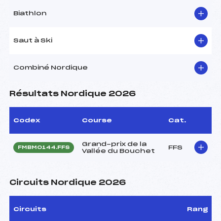
Biathlon
Saut à Ski
Combiné Nordique
Résultats Nordique 2026
Codex
Course
Cat.
Grand-prix de la
FFS
FMBM0144.FFS
Vallée du Bouchet
Circuits Nordique 2026
Circuits
Rang