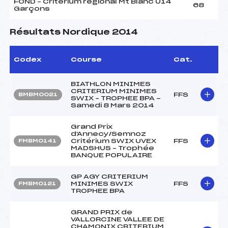
FOND – Critérium régional Mt Blanc U14
68
Garçons
Résultats Nordique 2014
Codex
Course
Cat.
BIATHLON MINIMES
CRITERIUM MINIMES
FFS
BMBM0021
SWIX – TROPHEE BPA -
Samedi 8 Mars 2014
Grand Prix
d'Annecy/Semnoz
Critérium SWIX UVEX
FFS
FMBM0141
MADSHUS – Trophée
BANQUE POPULAIRE
GP AGY CRITERIUM
MINIMES SWIX
FFS
FMBM0121
TROPHEE BPA
GRAND PRIX de
VALLORCINE VALLEE DE
CHAMONIX CRITERIUM