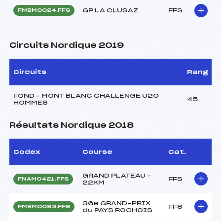
GP LA CLUSAZ
FFS
FMBM0024.FFS
Circuits Nordique 2019
Circuits
Rang
FOND – MONT BLANC CHALLENGE U20
45
HOMMES
Résultats Nordique 2018
Codex
Course
Cat.
GRAND PLATEAU –
FFS
FNAM0421.FFS
22KM
36e GRAND-PRIX
FFS
FMBM0093.FFS
du PAYS ROCHOIS