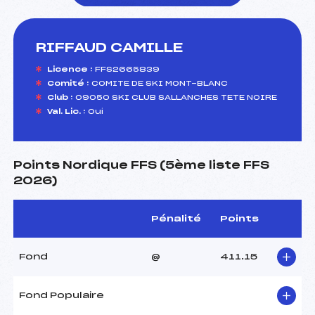
RIFFAUD CAMILLE
foi(s) le ski
Licence :
FFS2665839
Comité :
COMITE DE SKI MONT-BLANC
Club :
09050 SKI CLUB SALLANCHES TETE NOIRE
Val. Lic. :
Oui
Points Nordique FFS (5ème liste FFS
2026)
Pénalité
Points
Fond
@
411.15
Fond Populaire