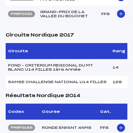
GRAND-PRIX DE LA
FFS
FMBF0021
VALLEE DU BOUCHET
Circuits Nordique 2017
Circuits
Rang
FOND – CRITERIUM REGIONAL DU MT
14
BLANC U14 FILLES 1ère Année
SAMSE CHALLENGE NATIONAL U14 FILLES
129
Résultats Nordique 2014
Codex
Course
Cat.
RONDE ENFANT 4KMS
FFS
FMBF0182