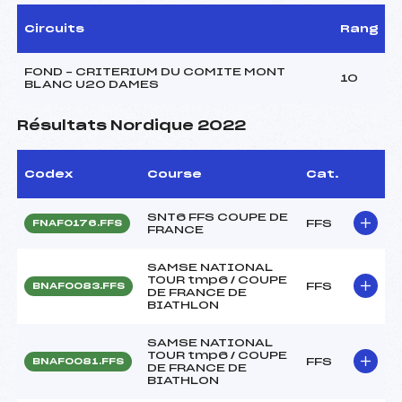
Circuits
Rang
FOND – CRITERIUM DU COMITE MONT
10
BLANC U20 DAMES
Résultats Nordique 2022
Codex
Course
Cat.
SNT6 FFS COUPE DE
FFS
FNAF0176.FFS
FRANCE
SAMSE NATIONAL
TOUR tmp6 / COUPE
FFS
BNAF0083.FFS
DE FRANCE DE
BIATHLON
SAMSE NATIONAL
TOUR tmp6 / COUPE
FFS
BNAF0081.FFS
DE FRANCE DE
BIATHLON