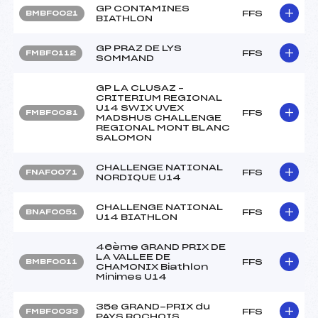
GP CONTAMINES
FFS
BMBF0021
BIATHLON
GP PRAZ DE LYS
FFS
FMBF0112
SOMMAND
GP LA CLUSAZ –
CRITERIUM REGIONAL
U14 SWIX UVEX
FFS
FMBF0081
MADSHUS CHALLENGE
REGIONAL MONT BLANC
SALOMON
CHALLENGE NATIONAL
FFS
FNAF0071
NORDIQUE U14
CHALLENGE NATIONAL
FFS
BNAF0051
U14 BIATHLON
46ème GRAND PRIX DE
LA VALLEE DE
FFS
BMBF0011
CHAMONIX Biathlon
Minimes U14
35e GRAND-PRIX du
FFS
FMBF0033
PAYS ROCHOIS