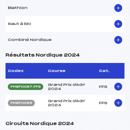
Biathlon
Saut à Ski
Combiné Nordique
Résultats Nordique 2024
Codex
Course
Cat.
Grand Prix d'AGY
FFS
FMBF0067.FFS
2024
Grand Prix d'AGY
FFS
FMBF0065
2024
Circuits Nordique 2024