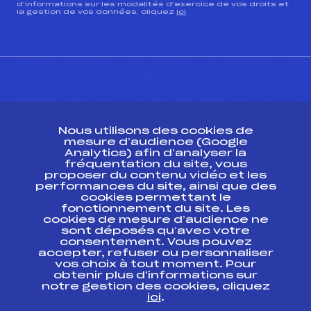
d’informations sur les modalités d’exercice de vos droits et
la gestion de vos données, cliquez
ici
CONTACT
Nous utilisons des cookies de
ESPACE PRESSE
mesure d’audience (Google
Analytics) afin d’analyser la
fréquentation du site, vous
Ressources
proposer du contenu vidéo et les
performances du site, ainsi que des
Pass’Neige
cookies permettant le
Projet sportif fédéral
fonctionnement du site. Les
cookies de mesure d’audience ne
Projet de performance fédéral
sont déposés qu’avec votre
Antidopage
consentement. Vous pouvez
Pôle Développement, Formation, Suivi
accepter, refuser ou personnaliser
Scientifique
vos choix à tout moment. Pour
Listes ministérielles
obtenir plus d'informations sur
notre gestion des cookies, cliquez
Pôle vie de l’athlète
ici
.
Enseignement professionnel