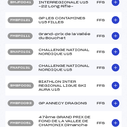
INTERREGIONALE U15
FFS
BMJF0041
-22 Long Rifle-
GP LES CONTAMINES
FFS
FMBF0121
U15 FILLES
Grand-prix de la Vallée
FFS
FMBF0111
du Bouchet
CHALLENGE NATIONAL
FFS
BNAF0101
NORDIQUE U15
CHALLENGE NATIONAL
FFS
FNAF0131
NORDIQUE U15
BIATHLON INTER
REGIONAL LIGUE SKI
FFS
BMBF0031
AURA U15
GP ANNECY DRAGONS
FFS
FMBF0093
47ème GRAND PRIX DE
FOND DE LA VALLEE DE
FFS
FMBF0051
CHAMONIX Dimanche