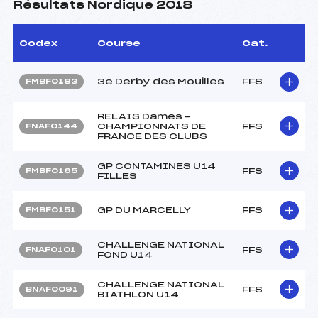
Résultats Nordique 2018
Codex
Course
Cat.
3e Derby des Mouilles
FFS
FMBF0183
RELAIS Dames –
CHAMPIONNATS DE
FFS
FNAF0144
FRANCE DES CLUBS
GP CONTAMINES U14
FFS
FMBF0165
FILLES
GP DU MARCELLY
FFS
FMBF0151
CHALLENGE NATIONAL
FFS
FNAF0101
FOND U14
CHALLENGE NATIONAL
FFS
BNAF0091
BIATHLON U14