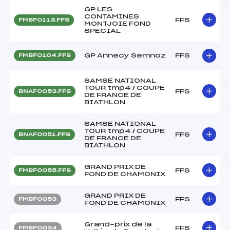
GP LES
CONTAMINES
FFS
FMBF0113.FFS
MONTJOIE FOND
SPECIAL
GP Annecy Semnoz
FFS
FMBF0104.FFS
SAMSE NATIONAL
TOUR tmp4 / COUPE
FFS
BNAF0053.FFS
DE FRANCE DE
BIATHLON
SAMSE NATIONAL
TOUR tmp4 / COUPE
FFS
BNAF0051.FFS
DE FRANCE DE
BIATHLON
GRAND PRIX DE
FFS
FMBF0055.FFS
FOND DE CHAMONIX
GRAND PRIX DE
FFS
FMBF0053
FOND DE CHAMONIX
Grand-prix de la
FFS
FMBF0034