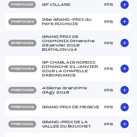
GP VILLARD
FFS
FMBF0122
36e GRAND-PRIX du
FFS
FMBF0082
PAYS ROCHOIS
GRAND PRIX DE
CHAMONIX Dimanche
FFS
BMBF0021
28 janvier 2018
BIATHLON U14
GP CHABLAIS NORDIC
DIMANCHE 21 JANVIER
FFS
FMBF0064
2018 LA CHAPELLE
D'ABONDANCE
43ième Grand Prix
FFS
FMBF0052
d'Agy 2018
GRAND PRIX DE MEGEVE
FFS
FMBF0042
GRAND-PRIX DE LA
FFS
FMBF0021
VALLEE DU BOUCHET