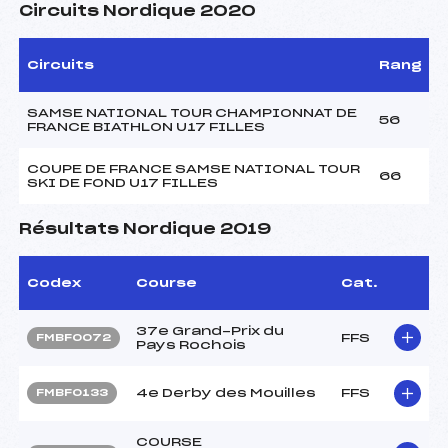
Circuits Nordique 2020
Circuits
Rang
SAMSE NATIONAL TOUR CHAMPIONNAT DE
56
FRANCE BIATHLON U17 FILLES
COUPE DE FRANCE SAMSE NATIONAL TOUR
66
SKI DE FOND U17 FILLES
Résultats Nordique 2019
Codex
Course
Cat.
37e Grand-Prix du
FFS
FMBF0072
Pays Rochois
4e Derby des Mouilles
FFS
FMBF0133
COURSE