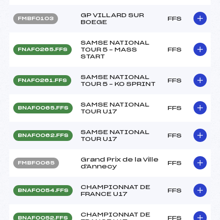
GP VILLARD SUR
FFS
FMBF0103
BOEGE
SAMSE NATIONAL
TOUR 5 – MASS
FFS
FNAF0265.FFS
START
SAMSE NATIONAL
FFS
FNAF0261.FFS
TOUR 5 – KO SPRINT
SAMSE NATIONAL
FFS
BNAF0065.FFS
TOUR U17
SAMSE NATIONAL
FFS
BNAF0062.FFS
TOUR U17
Grand Prix de la Ville
FFS
FMBF0065
d'Annecy
CHAMPIONNAT DE
FFS
BNAF0054.FFS
FRANCE U17
CHAMPIONNAT DE
FFS
BNAF0052.FFS