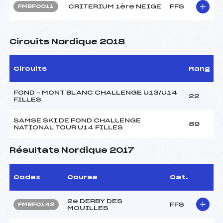
CRITERIUM 1ère NEIGE
FFS
FMBF0011
Circuits Nordique 2018
Circuits
Rang
FOND – MONT BLANC CHALLENGE U13/U14
22
FILLES
SAMSE SKI DE FOND CHALLENGE
89
NATIONAL TOUR U14 FILLES
Résultats Nordique 2017
Codex
Course
Cat.
2e DERBY DES
FFS
FMBF0142
MOUILLES