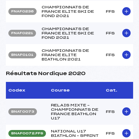
CHAMPIONNATS DE
FRANCE ELITE SKI DE
FFS
FNAF0236
FOND 2021
CHAMPIONNATS DE
FRANCE ELITE SKI DE
FFS
FNAF0221
FOND 2021
CHAMPIONNATS DE
FRANCE ELITE
FFS
BNAF0101
BIATHLON 2021
Résultats Nordique 2020
Codex
Course
Cat.
RELAIS MIXTE –
CHAMPIONNATS DE
FFS
BNAT0073
FRANCE BIATHLON
U17
NATIONAL U17
FFS
BNAF0072.FFS
BIATHLON – SPRINT