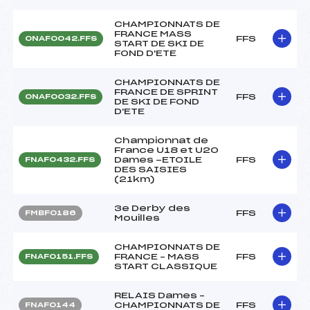
CHAMPIONNATS DE
FRANCE MASS
FFS
ONAF0042.FFS
START DE SKI DE
FOND D'ETE
CHAMPIONNATS DE
FRANCE DE SPRINT
FFS
ONAF0032.FFS
DE SKI DE FOND
D'ETE
Championnat de
France U18 et U20
Dames -ETOILE
FFS
FNAF0432.FFS
DES SAISIES
(21km)
3e Derby des
FFS
FMBF0186
Mouilles
CHAMPIONNATS DE
FRANCE – MASS
FFS
FNAF0151.FFS
START CLASSIQUE
RELAIS Dames –
CHAMPIONNATS DE
FFS
FNAF0144