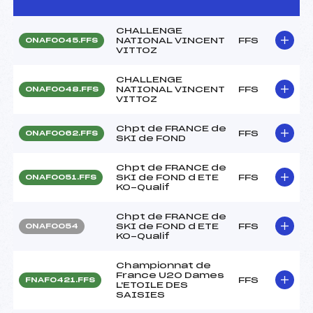
CHALLENGE
NATIONAL VINCENT
FFS
ONAF0045.FFS
VITTOZ
CHALLENGE
NATIONAL VINCENT
FFS
ONAF0048.FFS
VITTOZ
Chpt de FRANCE de
FFS
ONAF0062.FFS
SKI de FOND
Chpt de FRANCE de
SKI de FOND d ETE
FFS
ONAF0051.FFS
KO-Qualif
Chpt de FRANCE de
SKI de FOND d ETE
FFS
ONAF0054
KO-Qualif
Championnat de
France U20 Dames
FFS
FNAF0421.FFS
L'ETOILE DES
SAISIES