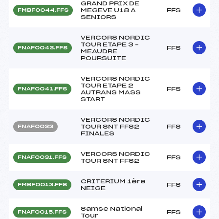
GRAND PRIX DE
MEGEVE U18 A
FFS
FMBF0044.FFS
SENIORS
VERCORS NORDIC
TOUR ETAPE 3 –
FFS
FNAF0043.FFS
MEAUDRE
POURSUITE
VERCORS NORDIC
TOUR ETAPE 2
FFS
FNAF0041.FFS
AUTRANS MASS
START
VERCORS NORDIC
TOUR SNT FFS2
FFS
FNAF0033
FINALES
VERCORS NORDIC
FFS
FNAF0031.FFS
TOUR SNT FFS2
CRITERIUM 1ère
FFS
FMBF0013.FFS
NEIGE
Samse National
FFS
FNAF0015.FFS
Tour