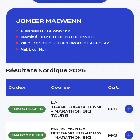
JOMIER MAIWENN
foi(s) le ski
Licence :
FFS2665755
Comité :
COMITE DE SKI DE SAVOIE
Club :
13168 CLUB DES SPORTS LA FECLAZ
Val. Lic. :
Non
Résultats Nordique 2025
Codex
Course
Cat.
LA
TRANSJURASSIENNE
FFS
FNAF0144.FFS
– MARATHON SKI
TOUR 5
MARATHON DE
BESSANS FIS 42 km
FFS
FNAF0072.FFS
– MARATHON SKI