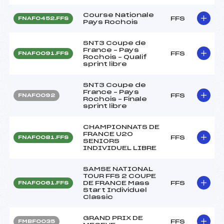
Course Nationale
FFS
FNAF0452.FFS
Pays Rochois
SNT3 Coupe de
France – Pays
FFS
FNAF0091.FFS
Rochois – Qualif
sprint libre
SNT3 Coupe de
France – Pays
FFS
FNAF0092
Rochois – Finale
sprint libre
CHAMPIONNATS DE
FRANCE U20
FFS
FNAF0081.FFS
SENIORS
INDIVIDUEL LIBRE
SAMSE NATIONAL
TOUR FFS 2 COUPE
DE FRANCE Mass
FFS
FNAF0061.FFS
Start Individuel
Classic
GRAND PRIX DE
FFS
FMBF0035