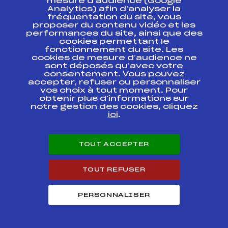
mesure d’audience (Google
ETAPE
Analytics) afin d’analyser la
fréquentation du site, vous
proposer du contenu vidéo et les
CHAMPIONNATS DE
performances du site, ainsi que des
FRANCE U16 2ème
FFS
FNAF0081.FFS
cookies permettant le
ETAPE
fonctionnement du site. Les
cookies de mesure d’audience ne
42 ième Grand Prix
sont déposés qu’avec votre
FFS
FMBF0063
d'Agy 2017
consentement. Vous pouvez
accepter, refuser ou personnaliser
vos choix à tout moment. Pour
46ème GRAND PRIX
obtenir plus d'informations sur
DE LA VALLEE DE
CHAMONIX
notre gestion des cookies, cliquez
FFS
FMBF0051
CHALLENGE ROBBY
ici
.
BAISSE Dimanche
22 janvier 2017
TOUT ACCEPTER
CHAMPIONNAT DE
FRANCE U16 – 1ère
FFS
FNAF0042.FFS
étape – PAYS
TOUT REFUSER
ROCHOIS
CHAMPIONNAT DE
PERSONNALISER
FRANCE U16 – 1ère
FFS
FNAF0041.FFS
étape – PAYS
ROCHOIS