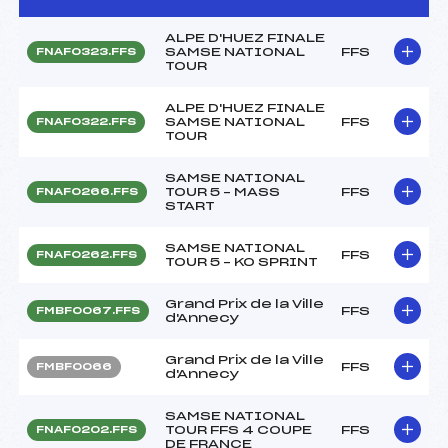
ALPE D'HUEZ FINALE
SAMSE NATIONAL
FFS
FNAF0323.FFS
TOUR
ALPE D'HUEZ FINALE
SAMSE NATIONAL
FFS
FNAF0322.FFS
TOUR
SAMSE NATIONAL
TOUR 5 – MASS
FFS
FNAF0266.FFS
START
SAMSE NATIONAL
FFS
FNAF0262.FFS
TOUR 5 – KO SPRINT
Grand Prix de la Ville
FFS
FMBF0067.FFS
d'Annecy
Grand Prix de la Ville
FFS
FMBF0066
d'Annecy
SAMSE NATIONAL
TOUR FFS 4 COUPE
FFS
FNAF0202.FFS
DE FRANCE