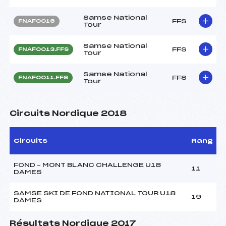
Samse National
FFS
FNAF0016
Tour
Samse National
FFS
FNAF0013.FFS
Tour
Samse National
FFS
FNAF0011.FFS
Tour
Circuits Nordique 2018
Circuits
Rang
FOND – MONT BLANC CHALLENGE U18
11
DAMES
SAMSE SKI DE FOND NATIONAL TOUR U18
19
DAMES
Résultats Nordique 2017