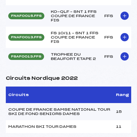
KO-QLF – SNT 1 FFS
COUPE DE FRANCE
FFS
FNAF0015.FFS
FIS
FS 10/11 – SNT 1 FFS
COUPE DE FRANCE
FFS
FNAF0013.FFS
FIS
TROPHEE DU
FFS
FSAF0013.FFS
BEAUFORT ETAPE 2
Circuits Nordique 2022
Circuits
Rang
COUPE DE FRANCE SAMSE NATIONAL TOUR
15
SKI DE FOND SENIORS DAMES
MARATHON SKI TOUR DAMES
11