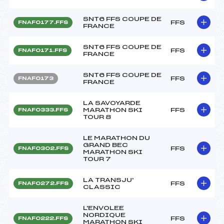
SNT6 FFS COUPE DE
FFS
FNAF0177.FFS
FRANCE
SNT6 FFS COUPE DE
FFS
FNAF0171.FFS
FRANCE
SNT6 FFS COUPE DE
FFS
FNAF0173
FRANCE
LA SAVOYARDE
MARATHON SKI
FFS
FNAF0333.FFS
TOUR 8
LE MARATHON DU
GRAND BEC
FFS
FNAF0302.FFS
MARATHON SKI
TOUR 7
LA TRANSJU'
FFS
FNAF0272.FFS
CLASSIC
L'ENVOLEE
NORDIQUE
FFS
FNAF0222.FFS
MARATHON SKI