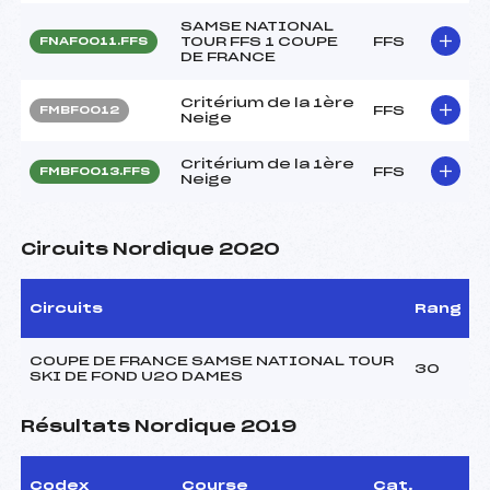
SAMSE NATIONAL
TOUR FFS 1 COUPE
FFS
FNAF0011.FFS
DE FRANCE
Critérium de la 1ère
FFS
FMBF0012
Neige
Critérium de la 1ère
FFS
FMBF0013.FFS
Neige
Circuits Nordique 2020
Circuits
Rang
COUPE DE FRANCE SAMSE NATIONAL TOUR
30
SKI DE FOND U20 DAMES
Résultats Nordique 2019
Codex
Course
Cat.