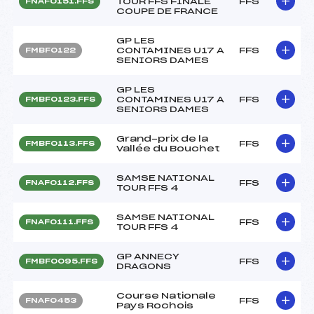
TOUR FFS FINALE
FFS
FNAF0151.FFS
COUPE DE FRANCE
GP LES
CONTAMINES U17 A
FFS
FMBF0122
SENIORS DAMES
GP LES
CONTAMINES U17 A
FFS
FMBF0123.FFS
SENIORS DAMES
Grand-prix de la
FFS
FMBF0113.FFS
Vallée du Bouchet
SAMSE NATIONAL
FFS
FNAF0112.FFS
TOUR FFS 4
SAMSE NATIONAL
FFS
FNAF0111.FFS
TOUR FFS 4
GP ANNECY
FFS
FMBF0095.FFS
DRAGONS
Course Nationale
FFS
FNAF0453
Pays Rochois