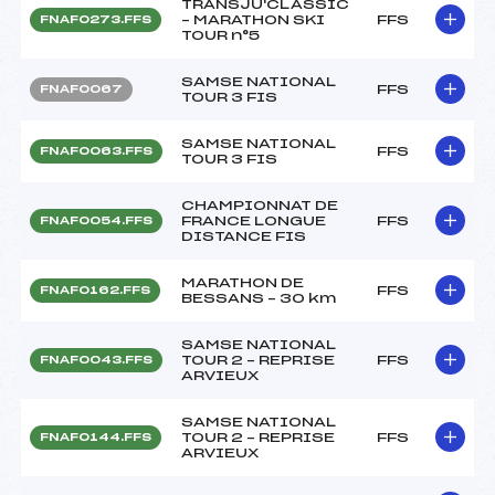
TRANSJU'CLASSIC
– MARATHON SKI
FFS
FNAF0273.FFS
TOUR n°5
SAMSE NATIONAL
FFS
FNAF0067
TOUR 3 FIS
SAMSE NATIONAL
FFS
FNAF0063.FFS
TOUR 3 FIS
CHAMPIONNAT DE
FRANCE LONGUE
FFS
FNAF0054.FFS
DISTANCE FIS
MARATHON DE
FFS
FNAF0162.FFS
BESSANS – 30 km
SAMSE NATIONAL
TOUR 2 – REPRISE
FFS
FNAF0043.FFS
ARVIEUX
SAMSE NATIONAL
TOUR 2 – REPRISE
FFS
FNAF0144.FFS
ARVIEUX