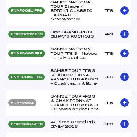
SAMSE NATIONAL
TOUR Etape 4
SPRINT CLASSIC
FFS
FNAF0081.FFS
LA PRAILLE
10/02/2018
36e GRAND-PRIX
FFS
FMBF0092.FFS
du PAYS ROCHOIS
SAMSE NATIONAL
TOUR FFS 3 – Naves
FFS
FNAF0065.FFS
– Individuel CL
SAMSE TOUR FFS 3
& CHAMPIONNAT
FFS
FNAF0061.FFS
FRANCE U18 et U20
– Qualif. sprint libre
SAMSE TOUR FFS 3
& CHAMPIONNAT
FFS
FNAF0062
FRANCE U18 et U20
– Finales sprint libre
43ième Grand Prix
FFS
FMBF0054.FFS
d'Agy 2018