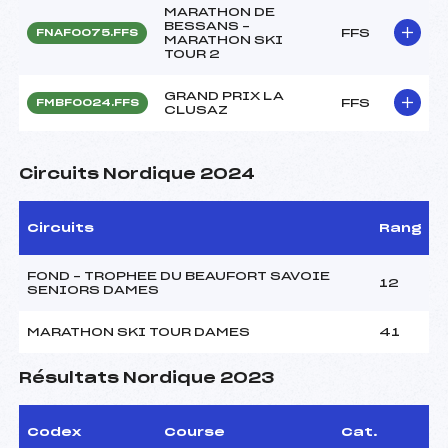
MARATHON DE
BESSANS –
FFS
FNAF0075.FFS
MARATHON SKI
TOUR 2
GRAND PRIX LA
FFS
FMBF0024.FFS
CLUSAZ
Circuits Nordique 2024
Circuits
Rang
FOND – TROPHEE DU BEAUFORT SAVOIE
12
SENIORS DAMES
MARATHON SKI TOUR DAMES
41
Résultats Nordique 2023
Codex
Course
Cat.