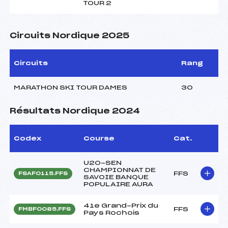
TOUR 2
Circuits Nordique 2025
Circuits
Rang
MARATHON SKI TOUR DAMES
30
Résultats Nordique 2024
Codex
Course
Cat.
U20-SEN
CHAMPIONNAT DE
FFS
FSAF0115.FFS
SAVOIE BANQUE
POPULAIRE AURA
41e Grand-Prix du
FFS
FMBF0085.FFS
Pays Rochois