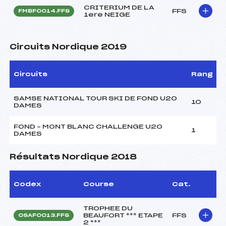
CRITERIUM DE LA
FFS
FMBF0014.FFS
1ere NEIGE
Circuits Nordique 2019
Circuits
Rang
SAMSE NATIONAL TOUR SKI DE FOND U20
10
DAMES
FOND – MONT BLANC CHALLENGE U20
1
DAMES
Résultats Nordique 2018
Codex
Course
Cat.
TROPHEE DU
BEAUFORT *** ETAPE
FFS
OSAF0013.FFS
2 ***