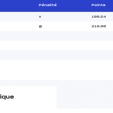
Pénalité
Points
x
199.24
@
219.88
ique