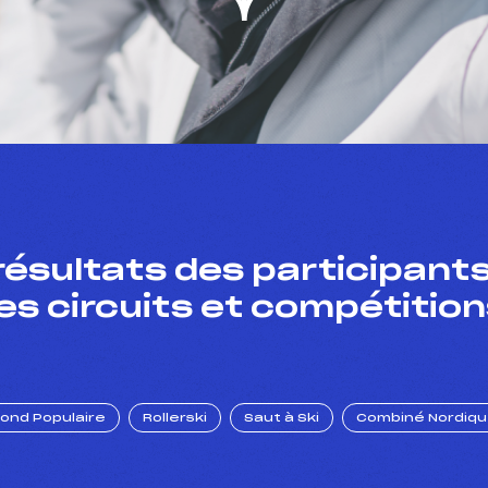
résultats des participants
es circuits et compétition
Fond Populaire
Rollerski
Saut à Ski
Combiné Nordiq