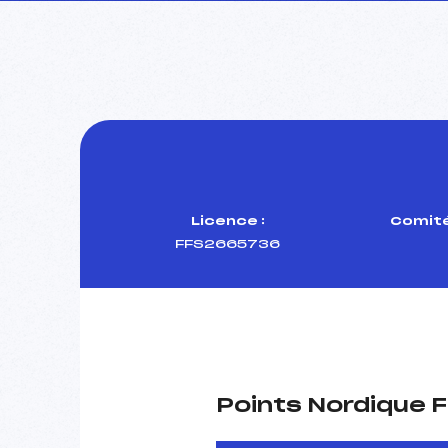
Licence :
Comité
FFS2665736
Points Nordique F