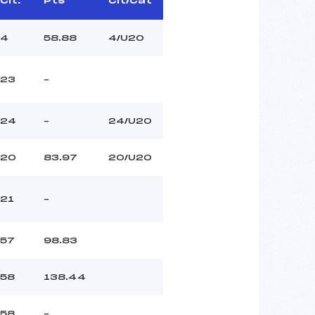
Clt.
Pts
Clt/Cat
4
58.88
4/U20
23
–
24
–
24/U20
20
83.97
20/U20
21
–
57
98.83
58
138.44
58
–