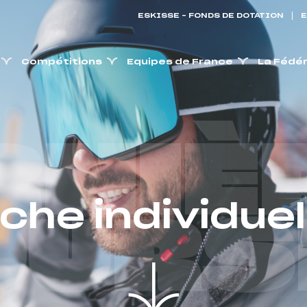
ESKISSE – FONDS DE DOTATION
E
Compétitions
Equipes de France
La Fédé
RNIÈ
iche individuel
OURS