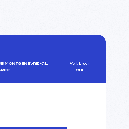
UB MONTGENEVRE VAL
Val. Lic. :
AREE
Oui