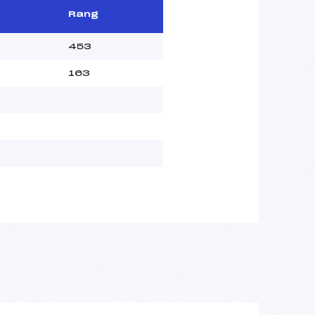
Rang
453
163