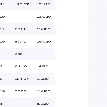
21
120.07
15/U20
19
–
13/U20
11
38.51
11/U20
19
87.41
19/U20
Abs
3
64.40
1/U20
3
124.04
2/U20
19
76.56
11/U20
8
–
8/U20