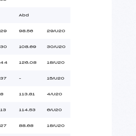
Abd
29
98.56
29/U20
30
108.69
30/U20
44
126.08
18/U20
37
–
15/U20
8
113.81
4/U20
13
114.53
6/U20
27
88.68
18/U20