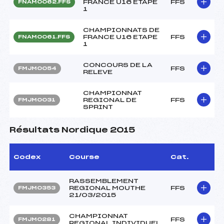
FRANCE U16 ETAPE
FFS
FNAM0062.FFS
1
CHAMPIONNATS DE
FRANCE U16 ETAPE
FFS
FNAM0061.FFS
1
CONCOURS DE LA
FFS
FMJM0054
RELEVE
CHAMPIONNAT
REGIONAL DE
FFS
FMJM0031
SPRINT
Résultats Nordique 2015
Codex
Course
Cat.
RASSEMBLEMENT
REGIONAL MOUTHE
FFS
FMJM0353
21/03/2015
CHAMPIONNAT
FFS
FMJM0281
REGIONAL INDIVIDUEL