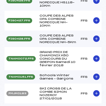
FFS
FIS0429.FFS
NORDIQUE HS118-
10Km
COUPE DES ALPES
OPA COMBINE
FFS
FIS0427.FFS
NORDIQUE NH-
10Km
COUPE DES ALPES
OPA COMBINE
FFS
FIS0428.FFS
NORDIQUE NH-5Km
GRAND PRIX DE
CHAMONIX K50
CONCOURS DU
FFS
TNAM0072.FFS
GREPON Samedi 10
février 2018
Schools Winter
FFS
TNAM0161.FFS
Games – Garçons
SKI CROSS DE LA
COMBE SIMON
FFS
FMJM0183
NOZEROY
27/01/2018