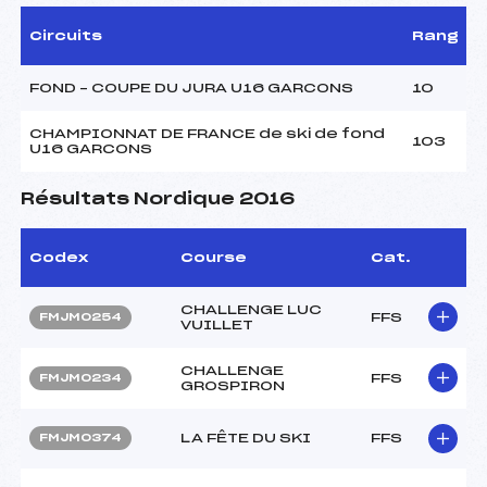
Circuits
Rang
FOND – COUPE DU JURA U16 GARCONS
10
CHAMPIONNAT DE FRANCE de ski de fond
103
U16 GARCONS
Résultats Nordique 2016
Codex
Course
Cat.
CHALLENGE LUC
FFS
FMJM0254
VUILLET
CHALLENGE
FFS
FMJM0234
GROSPIRON
LA FÊTE DU SKI
FFS
FMJM0374