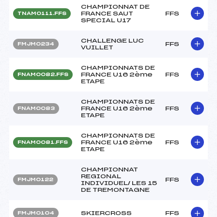
CHAMPIONNAT DE
FRANCE SAUT
FFS
TNAM0111.FFS
SPECIAL U17
CHALLENGE LUC
FFS
FMJM0234
VUILLET
CHAMPIONNATS DE
FRANCE U16 2ème
FFS
FNAM0082.FFS
ETAPE
CHAMPIONNATS DE
FRANCE U16 2ème
FFS
FNAM0083
ETAPE
CHAMPIONNATS DE
FRANCE U16 2ème
FFS
FNAM0081.FFS
ETAPE
CHAMPIONNAT
REGIONAL
FFS
FMJM0122
INDIVIDUEL/ LES 15
DE TREMONTAGNE
SKIERCROSS
FFS
FMJM0104