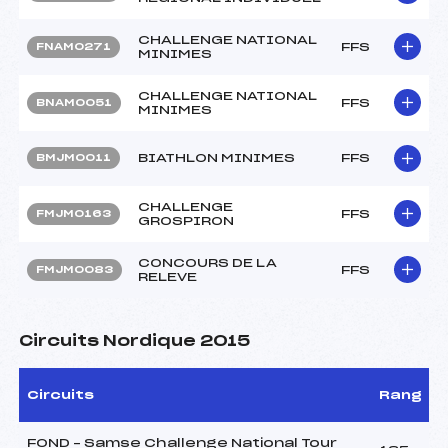
CHALLENGE NATIONAL
FFS
FNAM0271
MINIMES
CHALLENGE NATIONAL
FFS
BNAM0051
MINIMES
BIATHLON MINIMES
FFS
BMJM0011
CHALLENGE
FFS
FMJM0163
GROSPIRON
CONCOURS DE LA
FFS
FMJM0083
RELEVE
Circuits Nordique 2015
Circuits
Rang
FOND – Samse Challenge National Tour