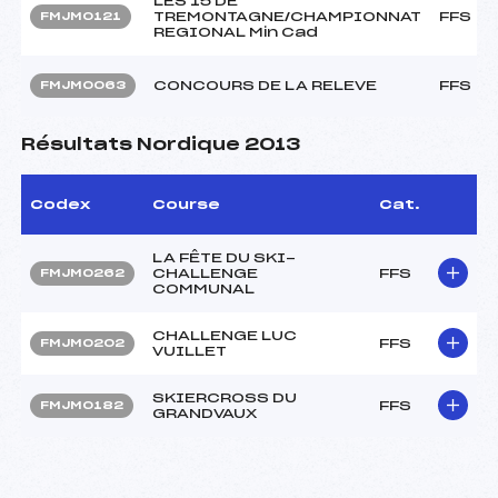
LES 15 DE
TREMONTAGNE/CHAMPIONNAT
FFS
FMJM0121
REGIONAL Min Cad
CONCOURS DE LA RELEVE
FFS
FMJM0063
Résultats Nordique 2013
Codex
Course
Cat.
LA FÊTE DU SKI-
CHALLENGE
FFS
FMJM0262
COMMUNAL
CHALLENGE LUC
FFS
FMJM0202
VUILLET
SKIERCROSS DU
FFS
FMJM0182
GRANDVAUX