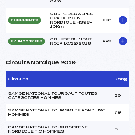
6Km
COUPE DES ALPES
OPA COMBINE
FFS
FIS0443.FFS
NORDIQUE HS98-
10Km
COURSE DU MONT
FFS
FMJM0032.FFS
NOIR 16/12/2018
Circuits Nordique 2019
Circuits
Rang
SAMSE NATIONAL TOUR SAUT TOUTES
29
CATEGORIES HOMMES
SAMSE NATIONAL TOUR SKI DE FOND U20
79
HOMMES
SAMSE NATIONAL TOUR COMBINE
6
NORDIQUE T.C HOMMES