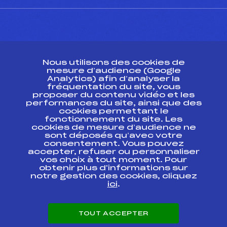
CONTACT
Nous utilisons des cookies de
ESPACE PRESSE
mesure d’audience (Google
Analytics) afin d’analyser la
fréquentation du site, vous
Ressources
proposer du contenu vidéo et les
performances du site, ainsi que des
Pass’Neige
cookies permettant le
Projet sportif fédéral
fonctionnement du site. Les
cookies de mesure d’audience ne
Projet de performance fédéral
sont déposés qu’avec votre
Antidopage
consentement. Vous pouvez
Pôle Développement, Formation, Suivi
accepter, refuser ou personnaliser
Scientifique
vos choix à tout moment. Pour
Listes ministérielles
obtenir plus d'informations sur
notre gestion des cookies, cliquez
Pôle vie de l’athlète
ici
.
Enseignement professionnel
Informatique et chronométrage
Circuits
TOUT ACCEPTER
Carrières