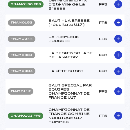
6ème Grand Prix
d'Eté Ville de La
FFS
CNAM0136.FFS
Bresse
SAUT – LA BRESSE
FFS
TNAM0152
(résultats U17)
LA PREMIERE
FFS
FMJM0344
POUSSEE
LA DEGRINGOLADE
FFS
FMJM0334
DE LA VATTAY
LA FÊTE DU SKI
FFS
FMJM0304
SAUT SPECIAL PAR
EQUIPES
FFS
TNAT0112
CHAMPIONNAT DE
FRANCE U17
CHAMPIONNAT DE
FRANCE COMBINE
FFS
CNAM0101.FFS
NORDIQUE U17
HOMMES