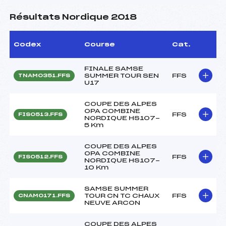
Résultats Nordique 2018
Codex
Course
Cat.
FINALE SAMSE
SUMMER TOUR SEN
FFS
TNAM0351.FFS
U17
COUPE DES ALPES
OPA COMBINE
FFS
FIS0513.FFS
NORDIQUE HS107-
5 Km
COUPE DES ALPES
OPA COMBINE
FFS
FIS0512.FFS
NORDIQUE HS107-
10 Km
SAMSE SUMMER
TOUR CN TC CHAUX
FFS
CNAM0171.FFS
NEUVE ARCON
COUPE DES ALPES