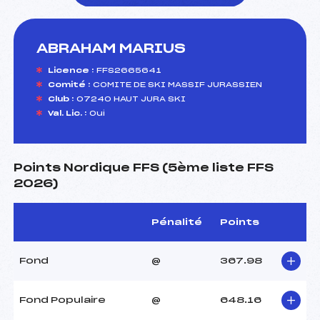
ABRAHAM MARIUS
foi(s) le ski
Licence :
FFS2665641
Comité :
COMITE DE SKI MASSIF JURASSIEN
Club :
07240 HAUT JURA SKI
Val. Lic. :
Oui
Points Nordique FFS (5ème liste FFS
2026)
Pénalité
Points
Fond
@
367.98
Fond Populaire
@
648.16