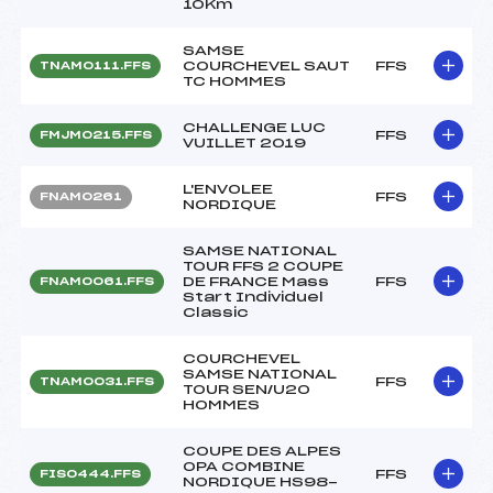
10Km
SAMSE
COURCHEVEL SAUT
FFS
TNAM0111.FFS
TC HOMMES
CHALLENGE LUC
FFS
FMJM0215.FFS
VUILLET 2019
L'ENVOLEE
FFS
FNAM0261
NORDIQUE
SAMSE NATIONAL
TOUR FFS 2 COUPE
DE FRANCE Mass
FFS
FNAM0061.FFS
Start Individuel
Classic
COURCHEVEL
SAMSE NATIONAL
FFS
TNAM0031.FFS
TOUR SEN/U20
HOMMES
COUPE DES ALPES
OPA COMBINE
FFS
FIS0444.FFS
NORDIQUE HS98-