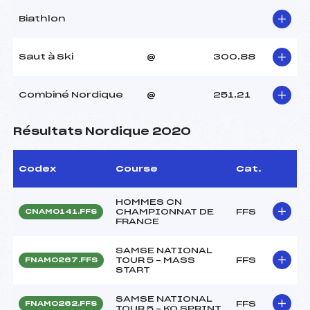
Biathlon
Saut à Ski
@
300.88
Combiné Nordique
@
251.21
Résultats Nordique 2020
Codex
Course
Cat.
HOMMES CN
CHAMPIONNAT DE
FFS
CNAM0141.FFS
FRANCE
SAMSE NATIONAL
TOUR 5 – MASS
FFS
FNAM0267.FFS
START
SAMSE NATIONAL
FFS
FNAM0262.FFS
TOUR 5 – KO SPRINT