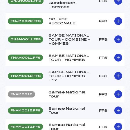
FFS
CNAM0031.FFS
Gundersen
Hommes
COURSE
FFS
FMJM0022.FFS
REGIONALE
SAMSE NATIONAL
TOUR – COMBINE –
FFS
CNAM0011.FFS
HOMMES
SAMSE NATIONAL
FFS
TNAM0011.FFS
TOUR – HOMMES
SAMSE NATIONAL
TOUR – HOMMES
FFS
TNAM0012.FFS
U17
Samse National
FFS
FNAM0016
Tour
Samse National
FFS
FNAM0015.FFS
Tour
Samse National
FFS
FNAM0013.FFS
Tour