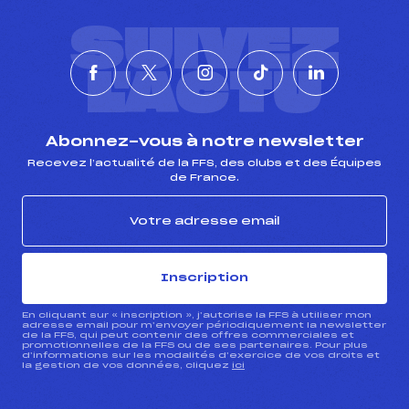
SUIVEZ
L'ACTU
Abonnez-vous à notre newsletter
Recevez l’actualité de la FFS, des clubs et des Équipes
de France.
Inscription
En cliquant sur « inscription », j’autorise la FFS à utiliser mon
adresse email pour m’envoyer périodiquement la newsletter
de la FFS, qui peut contenir des offres commerciales et
promotionnelles de la FFS ou de ses partenaires. Pour plus
d’informations sur les modalités d’exercice de vos droits et
la gestion de vos données, cliquez
ici