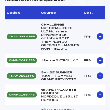
Codex
Course
Cat.
CHALLENGE
NATIONAL D'ETE
U17 Hommes
Dimanche 15
FFS
TNAM0284.FFS
octobre 2017
TREMPLIN DU
GREPON CHAMONIX
MONT-BLANC
12ème SKIROLLAC
FFS
OMJM0012.FFS
SAMSE SUMMER
TOUR – HOMMES
FFS
TNAM0231.FFS
GRAND PRIX D'ETE
GRAND PRIX D ETE
COMBINE
FFS
CNAM0156.FFS
NORDIQUE U15 U17
HOMMES