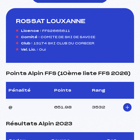
ROSSAT LOUXANNE
foi(s) le ski
Licence :
FFS2665611
Comité :
COMITE DE SKI DE SAVOIE
Club :
13174 SKI CLUB DU CORBIER
Val. Lic. :
Oui
Points Alpin FFS (10ème liste FFS 2026)
Pénalité
Points
Rang
@
651.98
3532
Résultats Alpin 2023