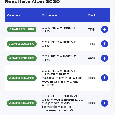
Résultats Alpin 2020
Codex
Course
Cat.
COUPE D'ARGENT
FFS
ASAF1231.FFS
U16
COUPE D'ARGENT
FFS
ASAF1233.FFS
U16
COUPE D'ARGENT
FFS
ASAF1232.FFS
U16
COUPE D'ARGENT
U16 TROPHEE
BANQUE POPULAIRE
FFS
ASAF1241.FFS
AUVERGNE RHONE
ALPES
COUPE DE BRONZE
U16 MAURIENNE Live
disponible en
FFS
ASAF1451.FFS
fonction de la
couverture 4G