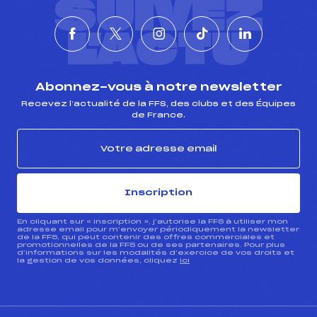
SUIVEZ
L'ACTU
Abonnez-vous à notre newsletter
Recevez l’actualité de la FFS, des clubs et des Équipes
de France.
Inscription
En cliquant sur « inscription », j’autorise la FFS à utiliser mon
adresse email pour m’envoyer périodiquement la newsletter
de la FFS, qui peut contenir des offres commerciales et
promotionnelles de la FFS ou de ses partenaires. Pour plus
d’informations sur les modalités d’exercice de vos droits et
la gestion de vos données, cliquez
ici