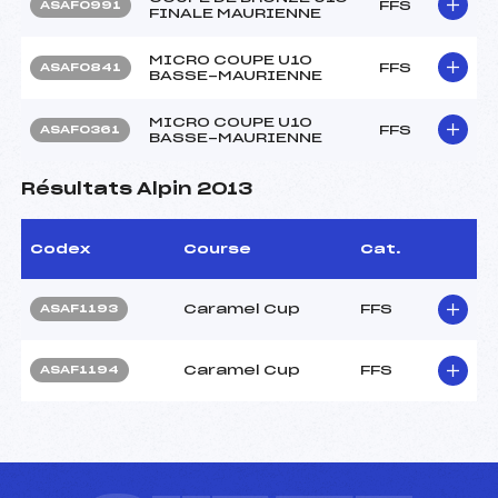
FFS
ASAF0991
FINALE MAURIENNE
MICRO COUPE U10
FFS
ASAF0841
BASSE-MAURIENNE
MICRO COUPE U10
FFS
ASAF0361
BASSE-MAURIENNE
Résultats Alpin 2013
Codex
Course
Cat.
Caramel Cup
FFS
ASAF1193
Caramel Cup
FFS
ASAF1194