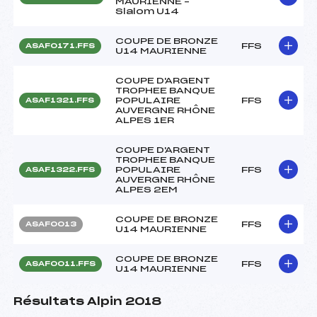
MAURIENNE –
Slalom U14
COUPE DE BRONZE
FFS
ASAF0171.FFS
U14 MAURIENNE
COUPE D'ARGENT
TROPHEE BANQUE
POPULAIRE
FFS
ASAF1321.FFS
AUVERGNE RHÔNE
ALPES 1ER
COUPE D'ARGENT
TROPHEE BANQUE
POPULAIRE
FFS
ASAF1322.FFS
AUVERGNE RHÔNE
ALPES 2EM
COUPE DE BRONZE
FFS
ASAF0013
U14 MAURIENNE
COUPE DE BRONZE
FFS
ASAF0011.FFS
U14 MAURIENNE
Résultats Alpin 2018