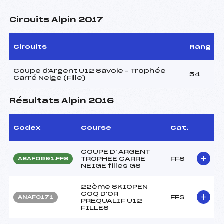
Circuits Alpin 2017
Circuits
Rang
Coupe d'Argent U12 Savoie – Trophée
54
Carré Neige (Fille)
Résultats Alpin 2016
Codex
Course
Cat.
COUPE D' ARGENT
TROPHEE CARRE
FFS
ASAF0691.FFS
NEIGE filles GS
22ème SKIOPEN
COQ D'OR
FFS
ANAF0171
PREQUALIF U12
FILLES