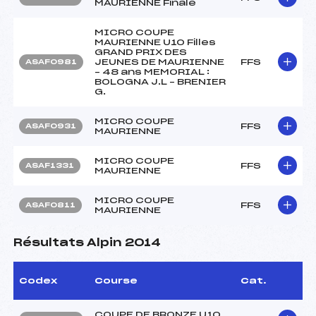
MAURIENNE Finale
MICRO COUPE
MAURIENNE U10 Filles
GRAND PRIX DES
JEUNES DE MAURIENNE
FFS
ASAF0981
– 48 ans MEMORIAL :
BOLOGNA J.L – BRENIER
G.
MICRO COUPE
FFS
ASAF0931
MAURIENNE
MICRO COUPE
FFS
ASAF1331
MAURIENNE
MICRO COUPE
FFS
ASAF0811
MAURIENNE
Résultats Alpin 2014
Codex
Course
Cat.
COUPE DE BRONZE U10