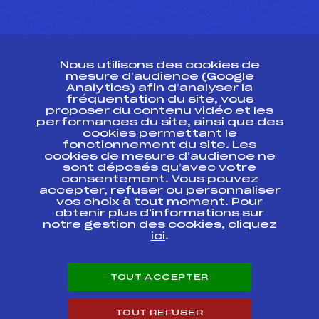
CONTACT
Nous utilisons des cookies de
ESPACE PRESSE
mesure d’audience (Google
Analytics) afin d’analyser la
fréquentation du site, vous
Ressources
proposer du contenu vidéo et les
performances du site, ainsi que des
Pass’Neige
cookies permettant le
Projet sportif fédéral
fonctionnement du site. Les
cookies de mesure d’audience ne
Projet de performance fédéral
sont déposés qu’avec votre
Antidopage
consentement. Vous pouvez
Pôle Développement, Formation, Suivi
accepter, refuser ou personnaliser
Scientifique
vos choix à tout moment. Pour
Listes ministérielles
obtenir plus d'informations sur
notre gestion des cookies, cliquez
Pôle vie de l’athlète
ici
.
Enseignement professionnel
Informatique et chronométrage
Circuits
TOUT ACCEPTER
Carrières
Développement des habiletés mentales
TOUT REFUSER