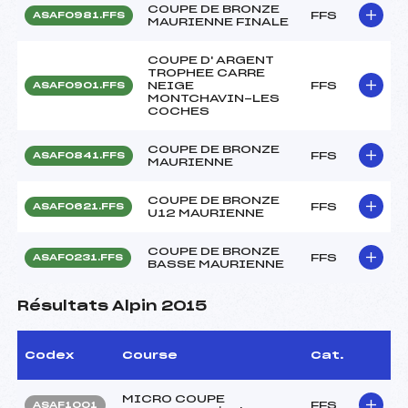
COUPE DE BRONZE
FFS
ASAF0981.FFS
MAURIENNE FINALE
COUPE D' ARGENT
TROPHEE CARRE
NEIGE
FFS
ASAF0901.FFS
MONTCHAVIN-LES
COCHES
COUPE DE BRONZE
FFS
ASAF0841.FFS
MAURIENNE
COUPE DE BRONZE
FFS
ASAF0621.FFS
U12 MAURIENNE
COUPE DE BRONZE
FFS
ASAF0231.FFS
BASSE MAURIENNE
Résultats Alpin 2015
Codex
Course
Cat.
MICRO COUPE
FFS
ASAF1001