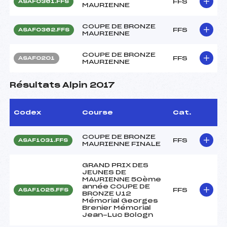
FFS
ASAF0361.FFS
MAURIENNE
COUPE DE BRONZE
FFS
ASAF0362.FFS
MAURIENNE
COUPE DE BRONZE
FFS
ASAF0201
MAURIENNE
Résultats Alpin 2017
Codex
Course
Cat.
COUPE DE BRONZE
FFS
ASAF1031.FFS
MAURIENNE FINALE
GRAND PRIX DES
JEUNES DE
MAURIENNE 50ème
année COUPE DE
FFS
ASAF1025.FFS
BRONZE U12
Mémorial Georges
Brenier Mémorial
Jean-Luc Bologn