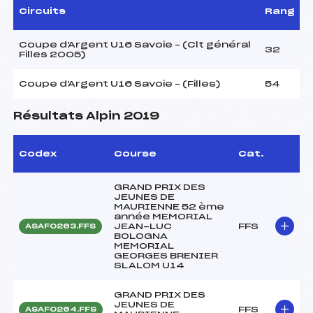
Circuits
Rang
Coupe d'Argent U16 Savoie – (Clt général
32
Filles 2005)
Coupe d'Argent U16 Savoie – (Filles)
54
Résultats Alpin 2019
Codex
Course
Cat.
GRAND PRIX DES
JEUNES DE
MAURIENNE 52 ème
année MEMORIAL
JEAN-LUC
FFS
ASAF0263.FFS
BOLOGNA
MEMORIAL
GEORGES BRENIER
SLALOM U14
GRAND PRIX DES
JEUNES DE
FFS
ASAF0264.FFS