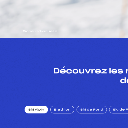
Fiche individuelle
Découvrez les 
d
Ski Alpin
Biathlon
Ski de Fond
Ski de 