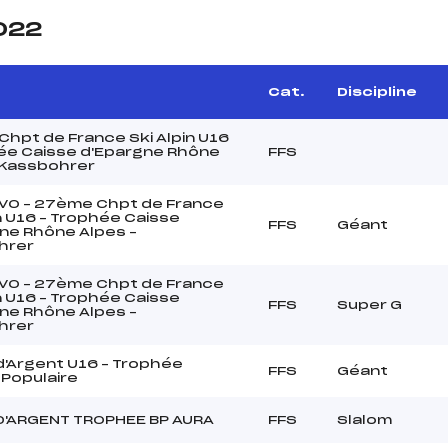
2022
Cat.
Discipline
hpt de France Ski Alpin U16
ée Caisse d'Epargne Rhône
FFS
 Kassbohrer
VO – 27ème Chpt de France
in U16 – Trophée Caisse
FFS
Géant
ne Rhône Alpes –
hrer
VO – 27ème Chpt de France
in U16 – Trophée Caisse
FFS
Super G
ne Rhône Alpes –
hrer
'Argent U16 – Trophée
FFS
Géant
Populaire
D'ARGENT TROPHEE BP AURA
FFS
Slalom