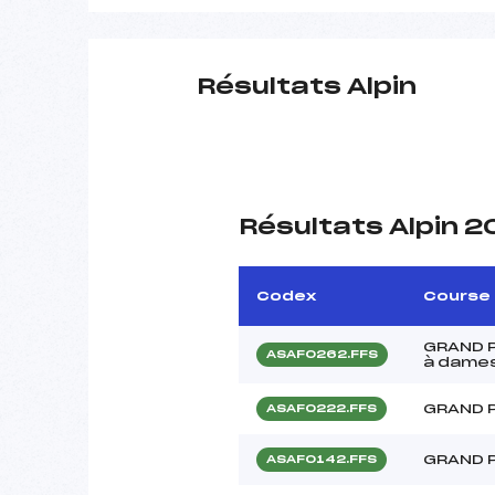
Résultats Alpin
Résultats Alpin 
Codex
Course
GRAND P
ASAF0262.FFS
à dame
GRAND 
ASAF0222.FFS
GRAND 
ASAF0142.FFS