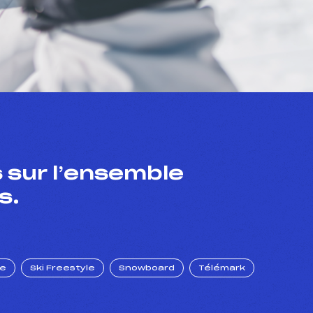
 sur l’ensemble
s.
ue
Ski Freestyle
Snowboard
Télémark