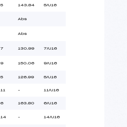
5
143.84
5/U16
Abs
Abs
7
130.99
7/U16
9
150.06
9/U16
5
126.99
5/U16
11
–
11/U16
6
163.80
6/U16
14
–
14/U16