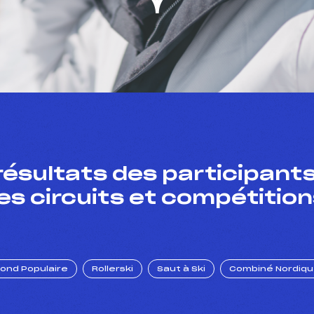
résultats des participants
es circuits et compétition
Fond Populaire
Rollerski
Saut à Ski
Combiné Nordiq