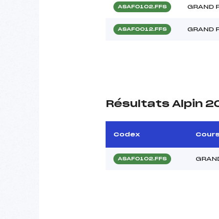
GRAND P
ASAF0102.FFS
GRAND 
ASAF0012.FFS
Résultats Alpin 
Codex
Cour
GRAND
ASAF0102.FFS