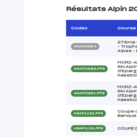
Résultats Alpin 
Codex
Course
27ème C
– Troph
ANAF0264
Alpes –
MORZ-A
Ski Alp
ANAF0262.FFS
d'Eparg
Kassbo
MORZ-A
Ski Alp
ANAF0261.FFS
d'Eparg
Kassbo
Coupe d
ASAF1121.FFS
Banque 
COUPE 
ASAF1131.FFS