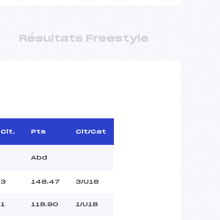
Résultats Freestyle
Clt.
Pts
Clt/Cat
Abd
3
148.47
3/U18
1
118.90
1/U18