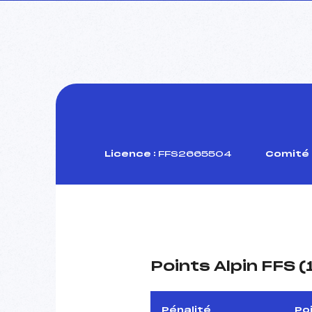
Licence :
FFS2665504
Comité 
Points Alpin FFS 
Pénalité
Po