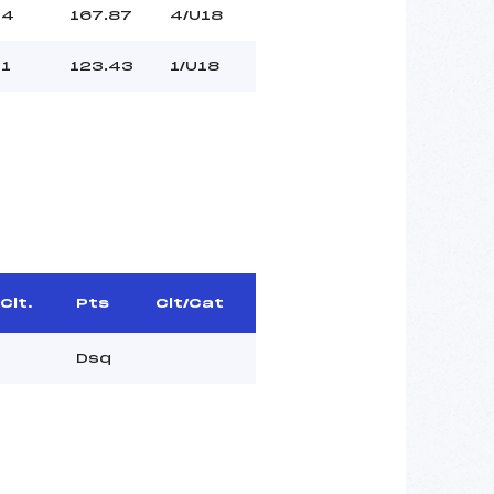
4
167.87
4/U18
1
123.43
1/U18
Clt.
Pts
Clt/Cat
Dsq