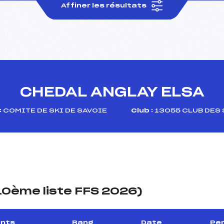
Affiner les résultats
CHEDAL ANGLAY ELSA
:
COMITE DE SKI DE SAVOIE
Club :
13055 CLUB DES
(10ème liste FFS 2026)
ints
Rang
Date
Per