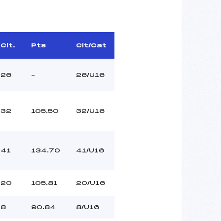
Clt.
Pts
Clt/Cat
26
–
26/U16
32
105.50
32/U16
41
134.70
41/U16
20
105.81
20/U16
8
90.84
8/U16