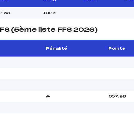
2.63
1926
FS (5ème liste FFS 2026)
Pénalité
Points
@
657.98