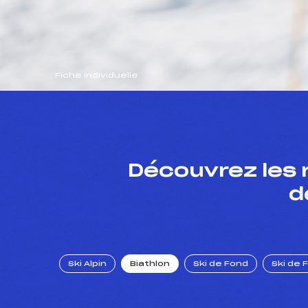
Fiche individuelle
Découvrez les 
d
Ski Alpin
Biathlon
Ski de Fond
Ski de 