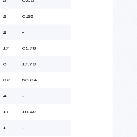
2
0.00
2
0.25
2
–
17
61.78
6
17.78
32
50.84
4
–
11
18.42
1
–