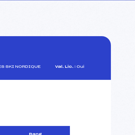
S SKI NORDIQUE
Val. Lic. :
Oui
Rang