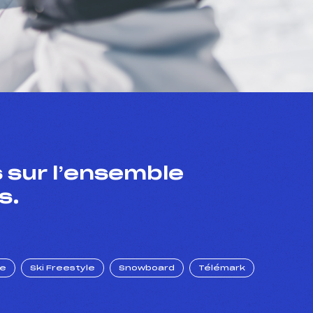
 sur l’ensemble
s.
ue
Ski Freestyle
Snowboard
Télémark