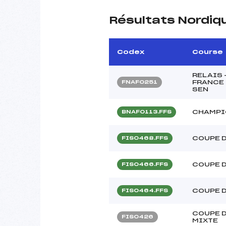
Résultats Nordiq
Codex
Course
RELAIS 
FRANCE 
FNAF0251
SEN
CHAMPI
BNAF0113.FFS
COUPE 
FIS0468.FFS
COUPE 
FIS0466.FFS
COUPE 
FIS0464.FFS
COUPE D
FIS0426
MIXTE