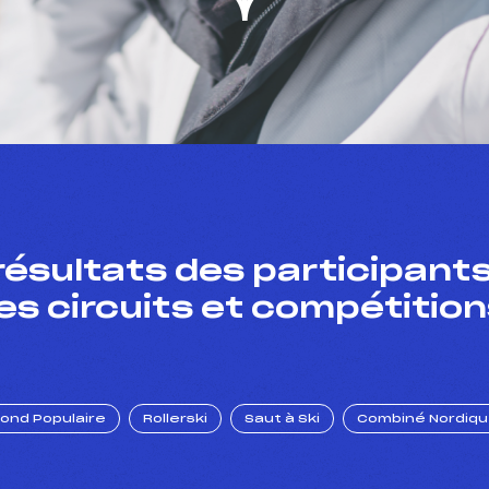
résultats des participants
es circuits et compétition
Fond Populaire
Rollerski
Saut à Ski
Combiné Nordiq