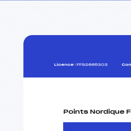
Licence :
FFS2665303
Com
Points Nordique F