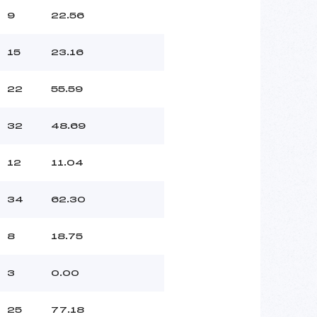
9
22.56
15
23.16
22
55.59
32
48.69
12
11.04
34
62.30
8
18.75
3
0.00
25
77.18