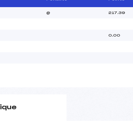
@
217.39
0.00
ique