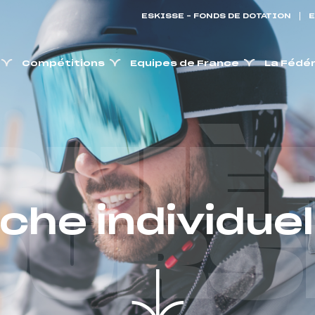
ESKISSE – FONDS DE DOTATION
E
Compétitions
Equipes de France
La Fédé
RNIÈ
iche individuel
OURS