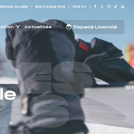
SPACE CLUBS
BOUTIQUE FFS
FFS TV
ration
Actualités
Espace Licencié
RES
le
ES