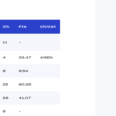
Clt.
Pts
Clt/Cat
11
–
4
33.47
4/SEN
8
6.54
25
80.25
28
41.07
8
–