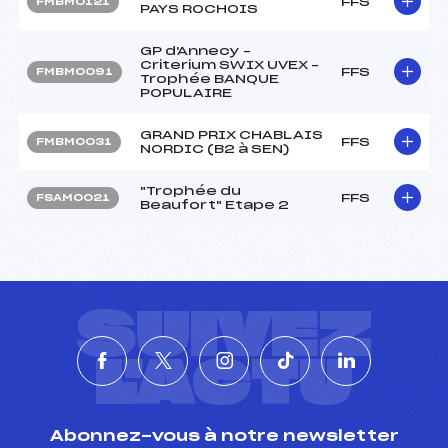
FFS
FMBM0121
PAYS ROCHOIS
GP d'Annecy –
Criterium SWIX UVEX –
FFS
FMBM0091
Trophée BANQUE
POPULAIRE
GRAND PRIX CHABLAIS
FFS
FMBM0031
NORDIC (B2 à SEN)
"Trophée du
FFS
FSAM0021
Beaufort" Etape 2
SUIVEZ
L'ACTU
Abonnez-vous à notre newsletter