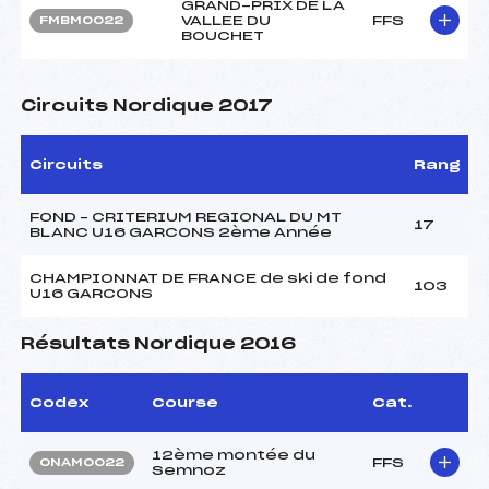
GRAND-PRIX DE LA
VALLEE DU
FFS
FMBM0022
BOUCHET
Circuits Nordique 2017
Circuits
Rang
FOND – CRITERIUM REGIONAL DU MT
17
BLANC U16 GARCONS 2ème Année
CHAMPIONNAT DE FRANCE de ski de fond
103
U16 GARCONS
Résultats Nordique 2016
Codex
Course
Cat.
12ème montée du
FFS
ONAM0022
Semnoz