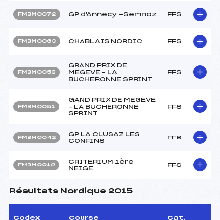
GP d'Annecy -Semnoz
FFS
FMBM0072
CHABLAIS NORDIC
FFS
FMBM0063
GRAND PRIX DE
MEGEVE – LA
FFS
FMBM0053
BUCHERONNE SPRINT
GAND PRIX DE MEGEVE
– LA BUCHERONNE
FFS
FMBM0051
SPRINT
GP LA CLUSAZ LES
FFS
FMBM0042
CONFINS
CRITERIUM 1ère
FFS
FMBM0012
NEIGE
Résultats Nordique 2015
Codex
Course
Cat.