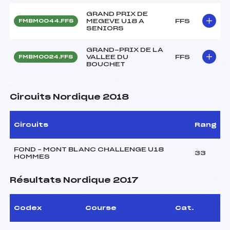
GRAND PRIX DE
MEGEVE U18 A
FFS
FMBM0044.FFS
SENIORS
GRAND-PRIX DE LA
VALLEE DU
FFS
FMBM0024.FFS
BOUCHET
Circuits Nordique 2018
Circuits
Rang
FOND – MONT BLANC CHALLENGE U18
33
HOMMES
Résultats Nordique 2017
Codex
Course
Cat.