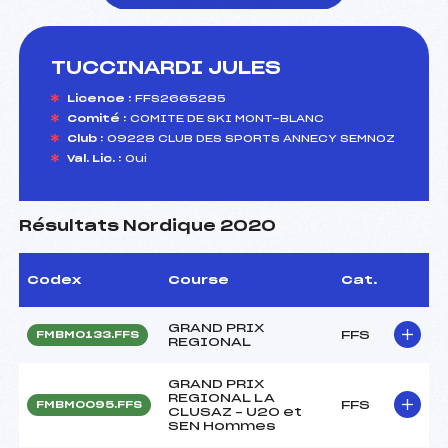
TUCCINARDI JULES
foi(s) le ski
Licence :
FFS2665285
Comité :
COMITE DE SKI MONT-BLANC
Club :
09228 CLUB DES SPORTS ANNECY SEMNOZ
Val. Lic. :
Oui
Résultats Nordique 2020
Codex
Course
Cat.
GRAND PRIX
FFS
FMBM0133.FFS
REGIONAL
GRAND PRIX
REGIONAL LA
FFS
FMBM0095.FFS
CLUSAZ – U20 et
SEN Hommes