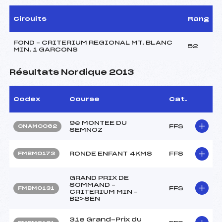
Circuits
Rang
FOND – CRITERIUM REGIONAL MT. BLANC
52
MIN. 1 GARCONS
Résultats Nordique 2013
Codex
Course
Cat.
9e MONTEE DU
FFS
ONAM0062
SEMNOZ
RONDE ENFANT 4KMS
FFS
FMBM0173
GRAND PRIX DE
SOMMAND –
FFS
FMBM0131
CRITERIUM MIN –
B2>SEN
31e Grand-Prix du