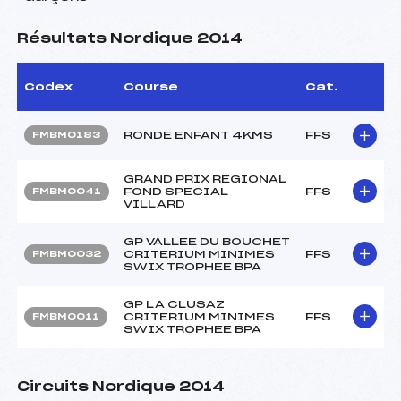
Résultats Nordique 2014
Codex
Course
Cat.
RONDE ENFANT 4KMS
FFS
FMBM0183
GRAND PRIX REGIONAL
FOND SPECIAL
FFS
FMBM0041
VILLARD
GP VALLEE DU BOUCHET
CRITERIUM MINIMES
FFS
FMBM0032
SWIX TROPHEE BPA
GP LA CLUSAZ
CRITERIUM MINIMES
FFS
FMBM0011
SWIX TROPHEE BPA
Circuits Nordique 2014