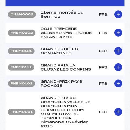
11ème montée du
FFS
ONAM0062
Semnoz
2015 PREMIERE
GLISSE 2KMS – RONDE
FFS
FMBM0202
ENFANT 4KMS
GRAND PRIX LES
FFS
FMBM0131
CONTAMINES
GRAND PRIX LA
FFS
FMBM0111
CLUSAZ LES CONFINS
GRAND-PRIX PAYS
FFS
FMBM0102
ROCHOIS
GRAND PRIX de
CHAMONIX VALLEE DE
CHAMONIX MONT-
BLANC CRITERIUM
FFS
FMBM0091
MINIMES SWIX –
TROPHEE BPA
Dimanche 15 Février
2015