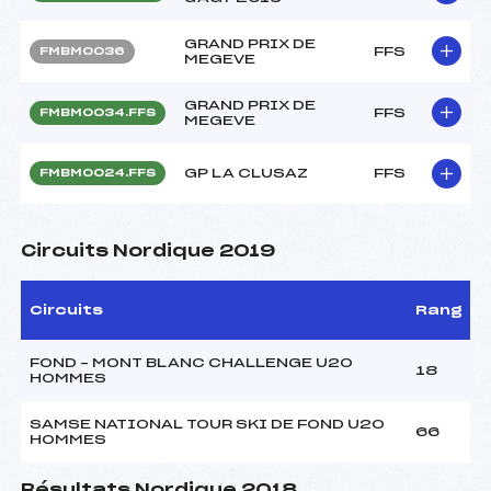
GRAND PRIX DE
FFS
FMBM0036
MEGEVE
GRAND PRIX DE
FFS
FMBM0034.FFS
MEGEVE
GP LA CLUSAZ
FFS
FMBM0024.FFS
Circuits Nordique 2019
Circuits
Rang
FOND – MONT BLANC CHALLENGE U20
18
HOMMES
SAMSE NATIONAL TOUR SKI DE FOND U20
66
HOMMES
Résultats Nordique 2018