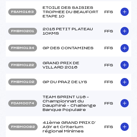
ETOILE DES SAISIES
TROPHEE DU BEAUFORT
FFS
FSAM0163
ETAPE 10
2015 PETIT PLATEAU
FFS
FMBM0201
10KMS
GP DES CONTAMINES
FFS
FMBM0134
GRAND PRIX DE
FFS
FMBM0122
VILLARD 2016
GP DU PRAZ DE LYS
FFS
FMBM0102
TEAM SPRINT U16 –
Championnat du
FFS
FDAM0074
Dauphiné – Challenge
Banque Populaire
41ème GRAND PRIX D’
AGY et Criterium
FFS
FMBM0082
régional Minimes