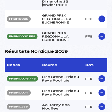
Dimanche 12
janvier 2020
GRAND PRIX
REGIONAL – LA
FFS
FMBM0038
BUCHERONNE
GRAND PRIX
REGIONAL LA
FFS
FMBM0035.FFS
BUCHERONNE
Résultats Nordique 2019
Codex
Course
Cat.
37e Grand-Prix du
FFS
FMBM0076.FFS
Pays Rochois
37e Grand-Prix du
FFS
FMBM0074
Pays Rochois
4e Derby des
FFS
FMBM0135
Mouilles