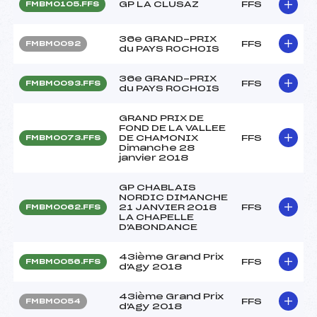
GP LA CLUSAZ
FFS
FMBM0105.FFS
36e GRAND-PRIX
FFS
FMBM0092
du PAYS ROCHOIS
36e GRAND-PRIX
FFS
FMBM0093.FFS
du PAYS ROCHOIS
GRAND PRIX DE
FOND DE LA VALLEE
DE CHAMONIX
FFS
FMBM0073.FFS
Dimanche 28
janvier 2018
GP CHABLAIS
NORDIC DIMANCHE
21 JANVIER 2018
FFS
FMBM0062.FFS
LA CHAPELLE
D'ABONDANCE
43ième Grand Prix
FFS
FMBM0056.FFS
d'Agy 2018
43ième Grand Prix
FFS
FMBM0054
d'Agy 2018