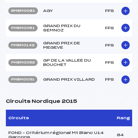
AGY
FFS
BMBM0081
GRAND PRIX DU
FFS
FMBM0061
SEMNOZ
GRAND PRIX DE
FFS
FMBM0142
MEGEVE
GP DE LA VALLEE DU
FFS
FMBM0052
BOUCHET
GRAND PRIX VILLARD
FFS
FMBM0031
Circuits Nordique 2015
Circuits
Rang
FOND – Critérium régional Mt Blanc U14
84
Garçons