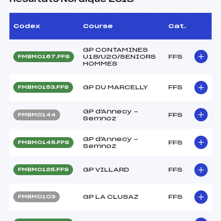
Codex
Course
Cat.
GP CONTAMINES
U18/U20/SENIORS
FFS
FMBM0167.FFS
HOMMES
GP DU MARCELLY
FFS
FMBM0153.FFS
GP d'Annecy -
FFS
FMBM0144
Semnoz
GP d'Annecy -
FFS
FMBM0145.FFS
Semnoz
GP VILLARD
FFS
FMBM0125.FFS
GP LA CLUSAZ
FFS
FMBM0103