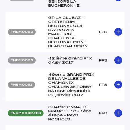
SENIORS LA
BUCHERONNE
GP LA CLUSAZ –
CRITERIUM
REGIONAL U14
SWIX UVEX
FFS
FMBM0082
MADSHUS
CHALLENGE
REGIONAL MONT
BLANC SALOMON
42 ième Grand Prix
FFS
FMBM0063
d'Agy 2017
46ème GRAND PRIX
DE LA VALLEE DE
CHAMONIX
FFS
FMBM0051
CHALLENGE ROBBY
BAISSE Dimanche
22 janvier 2017
CHAMPIONNAT DE
FRANCE U16 – 1ère
FFS
FNAM0042.FFS
étape – PAYS
ROCHOIS