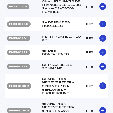
CHAMPIONNATS DE
FRANCE DES CLUBS
FFS
FNAT0142
2ème DIVISION
HOMMES
2e DERBY DES
FFS
FMBM0143
MOUILLES
PETIT PLATEAU – 10
FFS
FMBM0191
KM
GP DES
FFS
FMBM0121
CONTAMINES
GP PRAZ DE LYS
FFS
FMBM0113
SOMMAND
GRAND PRIX
MEGEVE FEDERAL
SPRINT U16 A
FFS
FMBM0092
SENIORS LA
BUCHERONNE
GRAND PRIX
MEGEVE FEDERAL
SPRINT U16 A
FFS
FMBM0095