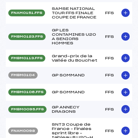
SAMSE NATIONAL
TOUR FFS FINALE
FFS
FNAM0151.FFS
COUPE DE FRANCE
GP LES
CONTAMINES U20
FFS
FMBM0123.FFS
A SENIORS
HOMMES
Grand-prix de la
FFS
FMBM0113.FFS
Vallée du Bouchet
GP SOMMAND
FFS
FMBM0104
GP SOMMAND
FFS
FMBM0106.FFS
GP ANNECY
FFS
FMBM0095.FFS
DRAGONS
SNT3 Coupe de
France – Finales
FFS
FNAM0098
sprint libre –
tableau B U20-H