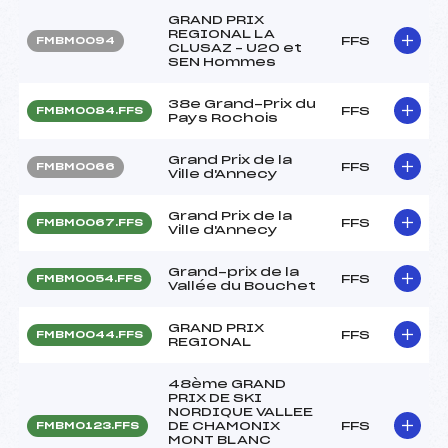
GRAND PRIX
REGIONAL LA
FFS
FMBM0094
CLUSAZ – U20 et
SEN Hommes
38e Grand-Prix du
FFS
FMBM0084.FFS
Pays Rochois
Grand Prix de la
FFS
FMBM0066
Ville d'Annecy
Grand Prix de la
FFS
FMBM0067.FFS
Ville d'Annecy
Grand-prix de la
FFS
FMBM0054.FFS
Vallée du Bouchet
GRAND PRIX
FFS
FMBM0044.FFS
REGIONAL
48ème GRAND
PRIX DE SKI
NORDIQUE VALLEE
DE CHAMONIX
FFS
FMBM0123.FFS
MONT BLANC