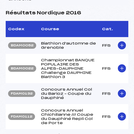
Résultats Nordique 2016
Codex
Course
Cat.
Biathlon d'automne de
FFS
BDAM0052
Grenoble
Championnat BANQUE
POPULAIRE DES
ALPES-DAUPHINE
FFS
BDAM0022
Challenge DAUPHINE
Biathlon 3
Concours Annuel Col
du Barioz – Coupe du
FFS
FDAM0132
Dauphiné
Concours Annuel
Chichilianne /// Coupe
FFS
FDAM0112
du Dauphiné Repli Col
de Porte