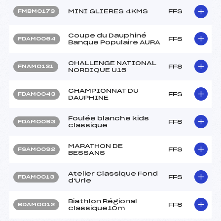
MINI GLIERES 4KMS
FFS
FMBM0173
Coupe du Dauphiné
FFS
FDAM0064
Banque Populaire AURA
CHALLENGE NATIONAL
FFS
FNAM0131
NORDIQUE U15
CHAMPIONNAT DU
FFS
FDAM0043
DAUPHINE
Foulée blanche kids
FFS
FDAM0093
classique
MARATHON DE
FFS
FSAM0092
BESSANS
Atelier Classique Fond
FFS
FDAM0013
d'Urle
Biathlon Régional
FFS
BDAM0012
classique10m