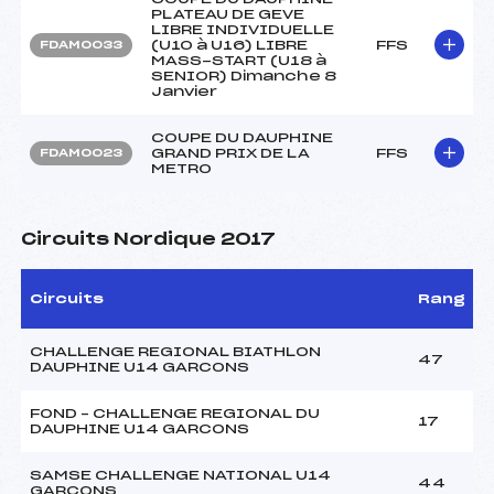
PLATEAU DE GEVE
LIBRE INDIVIDUELLE
(U10 à U16) LIBRE
FFS
FDAM0033
MASS-START (U18 à
SENIOR) Dimanche 8
Janvier
COUPE DU DAUPHINE
GRAND PRIX DE LA
FFS
FDAM0023
METRO
Circuits Nordique 2017
Circuits
Rang
CHALLENGE REGIONAL BIATHLON
47
DAUPHINE U14 GARCONS
FOND – CHALLENGE REGIONAL DU
17
DAUPHINE U14 GARCONS
SAMSE CHALLENGE NATIONAL U14
44
GARCONS