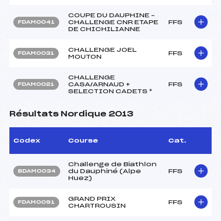
COUPE DU DAUPHINE –
CHALLENGE CNR ETAPE
FFS
FDAM0041
DE CHICHILIANNE
CHALLENGE JOEL
FFS
FDAM0031
MOUTON
CHALLENGE
CASA/ARNAUD +
FFS
FDAM0021
SELECTION CADETS *
Résultats Nordique 2013
Codex
Course
Cat.
Challenge de Biathlon
du Dauphiné (Alpe
FFS
BDAM0034
Huez)
GRAND PRIX
FFS
FDAM0091
CHARTROUSIN