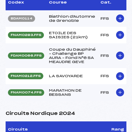
Codex
Course
Cat.
Biathlon d'Automne
FFS
BDAM0114
de Grenoble
ETOILE DES
FFS
FNAM0283.FFS
SAISIES (21km)
Coupe du Dauphiné
– Challenge BP
FFS
FDAM0066.FFS
AURA – Fond N°6 SA
MEAUDRE GEVE
LA SAVOYARDE
FFS
FNAM0212.FFS
MARATHON DE
FFS
FNAM0074.FFS
BESSANS
Circuits Nordique 2024
Circuits
Rang