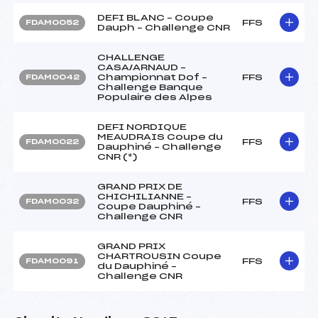
DEFI BLANC – Coupe
FFS
FDAM0052
Dauph – Challenge CNR
CHALLENGE
CASA/ARNAUD –
Championnat Dof –
FFS
FDAM0042
Challenge Banque
Populaire des Alpes
DEFI NORDIQUE
MEAUDRAIS Coupe du
FFS
FDAM0022
Dauphiné – Challenge
CNR (*)
GRAND PRIX DE
CHICHILIANNE –
FFS
FDAM0032
Coupe Dauphiné –
Challenge CNR
GRAND PRIX
CHARTROUSIN Coupe
FFS
FDAM0091
du Dauphiné –
Challenge CNR