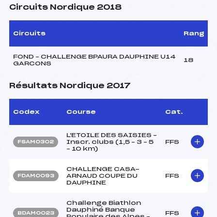
Circuits Nordique 2018
Circuits
Rang
FOND – CHALLENGE BPAURA DAUPHINE U14
18
GARCONS
Résultats Nordique 2017
Codex
Course
Cat.
L'ETOILE DES SAISIES –
Inscr. clubs (1,5 – 3 – 5
FFS
FSAM0302
– 10 km)
CHALLENGE CASA-
ARNAUD COUPE DU
FFS
FDAM0093
DAUPHINE
Challenge Biathlon
Dauphiné Banque
FFS
BDAM0023
Populaire des Alpes –