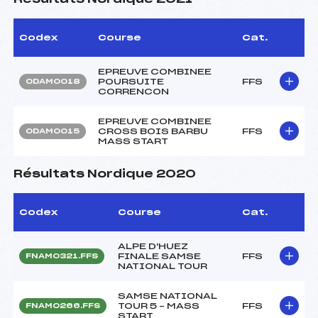
Codex
Course
Cat.
EPREUVE COMBINEE
POURSUITE
FFS
ODAM0018
CORRENCON
EPREUVE COMBINEE
CROSS BOIS BARBU
FFS
ODAM0015
MASS START
Résultats Nordique 2020
Codex
Course
Cat.
ALPE D'HUEZ
FINALE SAMSE
FFS
FNAM0321.FFS
NATIONAL TOUR
SAMSE NATIONAL
TOUR 5 – MASS
FFS
FNAM0266.FFS
START