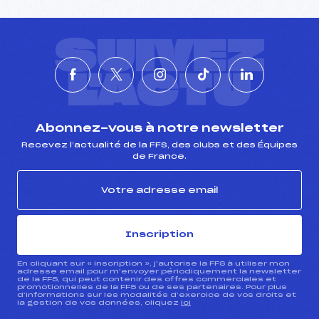
SUIVEZ
L'ACTU
Abonnez-vous à notre newsletter
Recevez l’actualité de la FFS, des clubs et des Équipes
de France.
Inscription
En cliquant sur « inscription », j’autorise la FFS à utiliser mon
adresse email pour m’envoyer périodiquement la newsletter
de la FFS, qui peut contenir des offres commerciales et
promotionnelles de la FFS ou de ses partenaires. Pour plus
d’informations sur les modalités d’exercice de vos droits et
la gestion de vos données, cliquez
ici