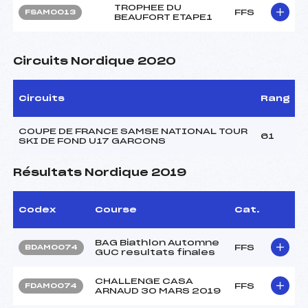
TROPHEE DU
FFS
FSAM0013
BEAUFORT ETAPE1
Circuits Nordique 2020
Circuits
Rang
COUPE DE FRANCE SAMSE NATIONAL TOUR
61
SKI DE FOND U17 GARCONS
Résultats Nordique 2019
Codex
Course
Cat.
BAG Biathlon Automne
FFS
BDAM0074
GUC resultats finales
CHALLENGE CASA
FFS
FDAM0074
ARNAUD 30 MARS 2019