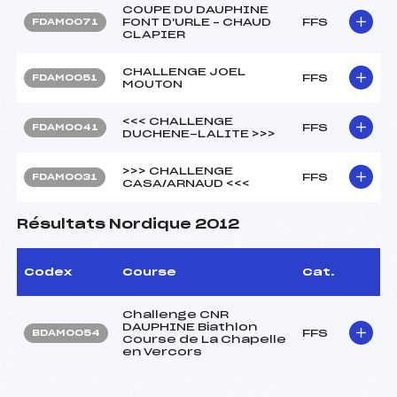
COUPE DU DAUPHINE
FONT D'URLE – CHAUD
FFS
FDAM0071
CLAPIER
CHALLENGE JOEL
FFS
FDAM0051
MOUTON
<<< CHALLENGE
FFS
FDAM0041
DUCHENE-LALITE >>>
>>> CHALLENGE
FFS
FDAM0031
CASA/ARNAUD <<<
Résultats Nordique 2012
Codex
Course
Cat.
Challenge CNR
DAUPHINE Biathlon
FFS
BDAM0054
Course de La Chapelle
en Vercors