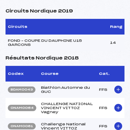
Circuits Nordique 2019
Circuits
Rang
FOND – COUPE DU DAUPHINE U15
14
GARCONS
Résultats Nordique 2018
Codex
Course
Cat.
Biathlon Automne du
FFS
BDAM0043
GUC
CHALLENGE NATIONAL
VINCENT VITTOZ
FFS
ONAM0064
Vagney
Challenge National
FFS
ONAM0061
Vincent VITTOZ