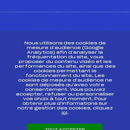
CONTACT
Nous utilisons des cookies de
ESPACE PRESSE
mesure d’audience (Google
Analytics) afin d’analyser la
fréquentation du site, vous
Ressources
proposer du contenu vidéo et les
performances du site, ainsi que des
Pass’Neige
cookies permettant le
Projet sportif fédéral
fonctionnement du site. Les
cookies de mesure d’audience ne
Projet de performance fédéral
sont déposés qu’avec votre
Antidopage
consentement. Vous pouvez
Pôle Développement, Formation, Suivi
accepter, refuser ou personnaliser
Scientifique
vos choix à tout moment. Pour
Listes ministérielles
obtenir plus d'informations sur
notre gestion des cookies, cliquez
Pôle vie de l’athlète
ici
.
Enseignement professionnel
Informatique et chronométrage
Circuits
TOUT ACCEPTER