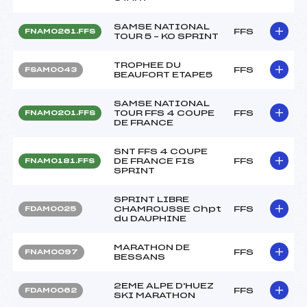
SAMSE NATIONAL
FFS
FNAM0261.FFS
TOUR 5 – KO SPRINT
TROPHEE DU
FFS
FSAM0043
BEAUFORT ETAPE5
SAMSE NATIONAL
TOUR FFS 4 COUPE
FFS
FNAM0201.FFS
DE FRANCE
SNT FFS 4 COUPE
DE FRANCE FIS
FFS
FNAM0181.FFS
SPRINT
SPRINT LIBRE
CHAMROUSSE Chpt
FFS
FDAM0025
du DAUPHINE
MARATHON DE
FFS
FNAM0097
BESSANS
2EME ALPE D'HUEZ
FFS
FDAM0062
SKI MARATHON