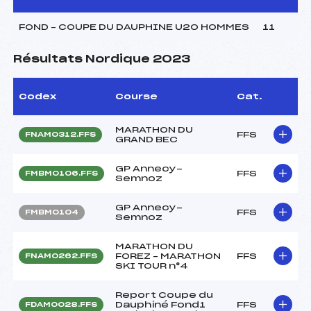
FOND – COUPE DU DAUPHINE U20 HOMMES
11
Résultats Nordique 2023
Codex
Course
Cat.
MARATHON DU
FFS
FNAM0312.FFS
GRAND BEC
GP Annecy-
FFS
FMBM0106.FFS
Semnoz
GP Annecy-
FFS
FMBM0104
Semnoz
MARATHON DU
FOREZ – MARATHON
FFS
FNAM0262.FFS
SKI TOUR n°4
Report Coupe du
Dauphiné Fond1
FFS
FDAM0028.FFS