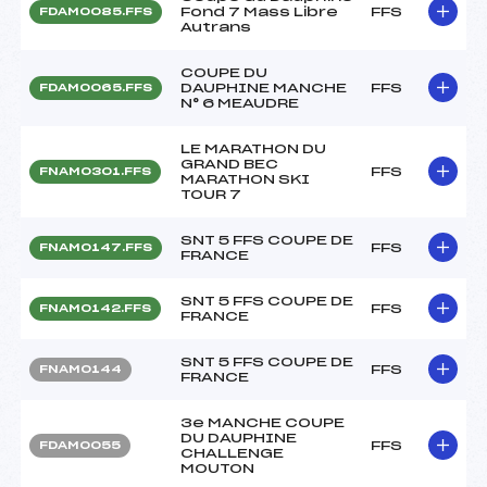
Fond 7 Mass Libre
FFS
FDAM0085.FFS
Autrans
COUPE DU
DAUPHINE MANCHE
FFS
FDAM0065.FFS
N° 6 MEAUDRE
LE MARATHON DU
GRAND BEC
FFS
FNAM0301.FFS
MARATHON SKI
TOUR 7
SNT 5 FFS COUPE DE
FFS
FNAM0147.FFS
FRANCE
SNT 5 FFS COUPE DE
FFS
FNAM0142.FFS
FRANCE
SNT 5 FFS COUPE DE
FFS
FNAM0144
FRANCE
3e MANCHE COUPE
DU DAUPHINE
FFS
FDAM0055
CHALLENGE
MOUTON