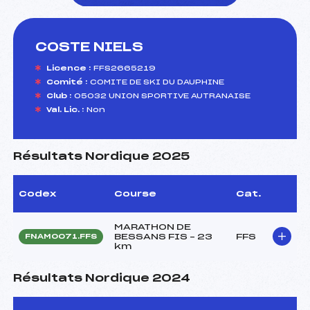
COSTE NIELS
foi(s) le ski
Licence :
FFS2665219
Comité :
COMITE DE SKI DU DAUPHINE
Club :
05032 UNION SPORTIVE AUTRANAISE
Val. Lic. :
Non
Résultats Nordique 2025
Codex
Course
Cat.
MARATHON DE
BESSANS FIS – 23
FFS
FNAM0071.FFS
km
Résultats Nordique 2024