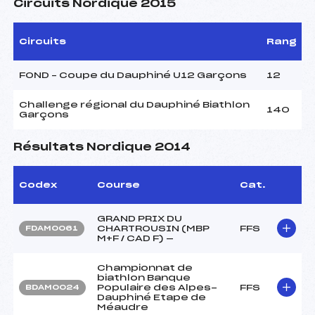
Circuits Nordique 2015
Circuits
Rang
FOND – Coupe du Dauphiné U12 Garçons
12
Challenge régional du Dauphiné Biathlon
140
Garçons
Résultats Nordique 2014
Codex
Course
Cat.
GRAND PRIX DU
CHARTROUSIN (MBP
FFS
FDAM0061
M+F / CAD F) —
Championnat de
biathlon Banque
Populaire des Alpes-
FFS
BDAM0024
Dauphiné Etape de
Méaudre