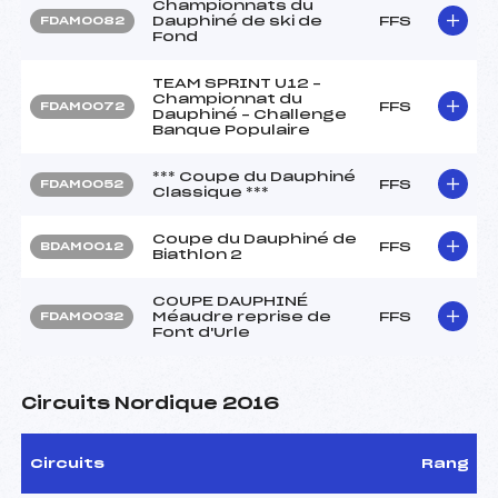
Championnats du
Dauphiné de ski de
FFS
FDAM0082
Fond
TEAM SPRINT U12 –
Championnat du
FFS
FDAM0072
Dauphiné – Challenge
Banque Populaire
*** Coupe du Dauphiné
FFS
FDAM0052
Classique ***
Coupe du Dauphiné de
FFS
BDAM0012
Biathlon 2
COUPE DAUPHINÉ
Méaudre reprise de
FFS
FDAM0032
Font d'Urle
Circuits Nordique 2016
Circuits
Rang