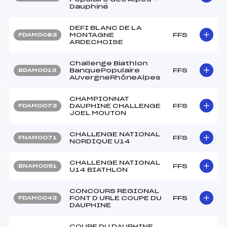
Dauphiné
DEFI BLANC DE LA
MONTAGNE
FFS
FDAM0083
ARDECHOISE
Challenge Biathlon
BanquePopulaire
FFS
BDAM0013
AUvergneRhôneAlpes
CHAMPIONNAT
DAUPHINE CHALLENGE
FFS
FDAM0073
JOEL MOUTON
CHALLENGE NATIONAL
FFS
FNAM0071
NORDIQUE U14
CHALLENGE NATIONAL
FFS
BNAM0051
U14 BIATHLON
CONCOURS REGIONAL
FONT D URLE COUPE DU
FFS
FDAM0043
DAUPHINE
COUPE DU DAUPHINE