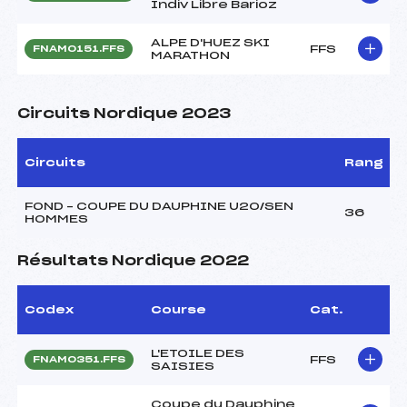
Indiv Libre Barioz
ALPE D'HUEZ SKI
FFS
FNAM0151.FFS
MARATHON
Circuits Nordique 2023
Circuits
Rang
FOND – COUPE DU DAUPHINE U20/SEN
36
HOMMES
Résultats Nordique 2022
Codex
Course
Cat.
L'ETOILE DES
FFS
FNAM0351.FFS
SAISIES
Coupe du Dauphine