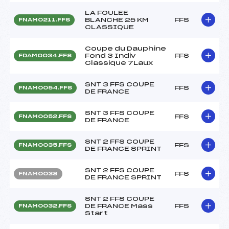
LA FOULEE
BLANCHE 25 KM
FFS
FNAM0211.FFS
CLASSIQUE
Coupe du Dauphine
Fond 3 Indiv
FFS
FDAM0034.FFS
Classique 7Laux
SNT 3 FFS COUPE
FFS
FNAM0054.FFS
DE FRANCE
SNT 3 FFS COUPE
FFS
FNAM0052.FFS
DE FRANCE
SNT 2 FFS COUPE
FFS
FNAM0035.FFS
DE FRANCE SPRINT
SNT 2 FFS COUPE
FFS
FNAM0038
DE FRANCE SPRINT
SNT 2 FFS COUPE
DE FRANCE Mass
FFS
FNAM0032.FFS
Start