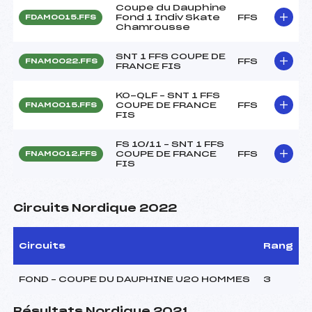
Coupe du Dauphine
Fond 1 Indiv Skate
FFS
FDAM0015.FFS
Chamrousse
SNT 1 FFS COUPE DE
FFS
FNAM0022.FFS
FRANCE FIS
KO-QLF – SNT 1 FFS
COUPE DE FRANCE
FFS
FNAM0015.FFS
FIS
FS 10/11 – SNT 1 FFS
COUPE DE FRANCE
FFS
FNAM0012.FFS
FIS
Circuits Nordique 2022
Circuits
Rang
FOND – COUPE DU DAUPHINE U20 HOMMES
3
Résultats Nordique 2021