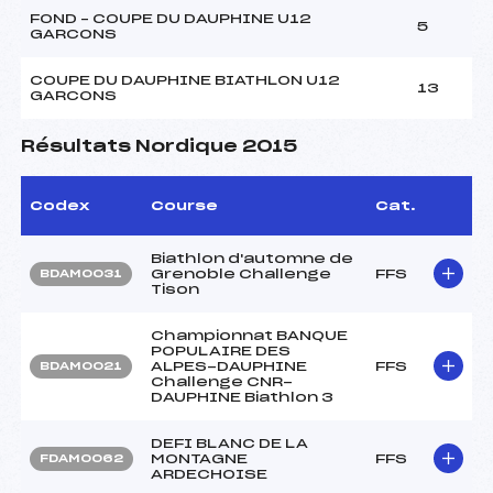
FOND – COUPE DU DAUPHINE U12
5
GARCONS
COUPE DU DAUPHINE BIATHLON U12
13
GARCONS
Résultats Nordique 2015
Codex
Course
Cat.
Biathlon d'automne de
Grenoble Challenge
FFS
BDAM0031
Tison
Championnat BANQUE
POPULAIRE DES
ALPES-DAUPHINE
FFS
BDAM0021
Challenge CNR-
DAUPHINE Biathlon 3
DEFI BLANC DE LA
MONTAGNE
FFS
FDAM0062
ARDECHOISE