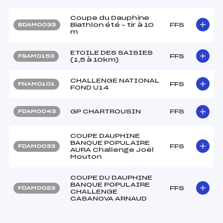
Coupe du Dauphine
Biathlon été – tir à 10
FFS
BDAM0033
m
ETOILE DES SAISIES
FFS
FSAM0153
(1,5 à 10km)
CHALLENGE NATIONAL
FFS
FNAM0101
FOND U14
GP CHARTROUSIN
FFS
FDAM0043
COUPE DAUPHINE
BANQUE POPULAIRE
FFS
FDAM0033
AURA Challenge Joël
Mouton
COUPE DU DAUPHINE
BANQUE POPULAIRE
FFS
FDAM0023
CHALLENGE
CASANOVA ARNAUD