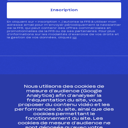
Inscription
En cliquant sur « inscription », j’autorise la FFS à utiliser mon
adresse email pour m’envoyer périodiquement la newsletter
de la FFS, qui peut contenir des offres commerciales et
promotionnelles de la FFS ou de ses partenaires. Pour plus
d’informations sur les modalités d’exercice de vos droits et
la gestion de vos données, cliquez
ici
CONTACT
Nous utilisons des cookies de
ESPACE PRESSE
mesure d’audience (Google
Analytics) afin d’analyser la
fréquentation du site, vous
Ressources
proposer du contenu vidéo et les
performances du site, ainsi que des
Pass’Neige
cookies permettant le
Projet sportif fédéral
fonctionnement du site. Les
cookies de mesure d’audience ne
Projet de performance fédéral
sont déposés qu’avec votre