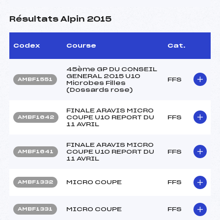
Résultats Alpin 2015
Codex
Course
Cat.
45ème GP DU CONSEIL
GENERAL 2015 U10
FFS
AMBF1551
Microbes Filles
(Dossards rose)
FINALE ARAVIS MICRO
COUPE U10 REPORT DU
FFS
AMBF1642
11 AVRIL
FINALE ARAVIS MICRO
COUPE U10 REPORT DU
FFS
AMBF1641
11 AVRIL
MICRO COUPE
FFS
AMBF1332
MICRO COUPE
FFS
AMBF1331