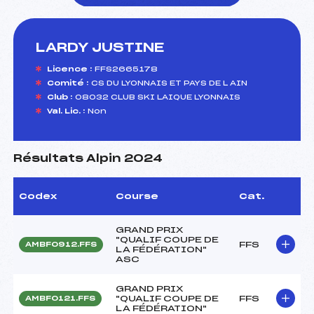
LARDY JUSTINE
foi(s) le ski
Licence :
FFS2665178
Comité :
CS DU LYONNAIS ET PAYS DE L AIN
Club :
08032 CLUB SKI LAIQUE LYONNAIS
Val. Lic. :
Non
Résultats Alpin 2024
Codex
Course
Cat.
GRAND PRIX
"QUALIF COUPE DE
FFS
AMBF0912.FFS
LA FÉDÉRATION"
ASC
GRAND PRIX
"QUALIF COUPE DE
FFS
AMBF0121.FFS
LA FÉDÉRATION"