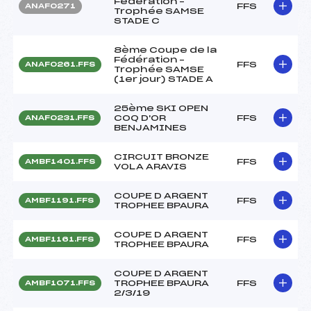
Fédération –
FFS
ANAF0271
Trophée SAMSE
STADE C
8ème Coupe de la
Fédération –
FFS
ANAF0261.FFS
Trophée SAMSE
(1er jour) STADE A
25ème SKI OPEN
COQ D'OR
FFS
ANAF0231.FFS
BENJAMINES
CIRCUIT BRONZE
FFS
AMBF1401.FFS
VOLA ARAVIS
COUPE D ARGENT
FFS
AMBF1191.FFS
TROPHEE BPAURA
COUPE D ARGENT
FFS
AMBF1161.FFS
TROPHEE BPAURA
COUPE D ARGENT
TROPHEE BPAURA
FFS
AMBF1071.FFS
2/3/19