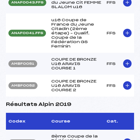
du Jeune Cit FEMME
FFS
ANAF0043.FFS
SLALOM u16
u16 Coupe de
France du Jeune
Citadin (2ème
étape) – Qualif.
FFS
ANAF0041.FFS
Coupe de la
Fédération GS
Feminin
COUPE DE BRONZE
U16 ARAVIS
FFS
AMBF0051
COURSE 1
COUPE DE BRONZE
U16 ARAVIS
FFS
AMBF0052
COURSE 2
Résultats Alpin 2019
Codex
Course
Cat.
8ème Coupe de la