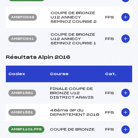
COUPE DE BRONZE
U12 ANNECY
FFS
AMBF0342
SEMNOZ COURSE 2
COUPE DE BRONZE
U12 ANNECY
FFS
AMBF0341
SEMNOZ COURSE 1
Résultats Alpin 2016
Codex
Course
Cat.
FINALE COUPE DE
BRONZE U12
FFS
AMBF1561
DISTRICT ARAVIS
46ème GP du
FFS
AMBF1551
DEPARTEMENT 2016
COUPE DE BRONZE
FFS
AMBF1101.FFS