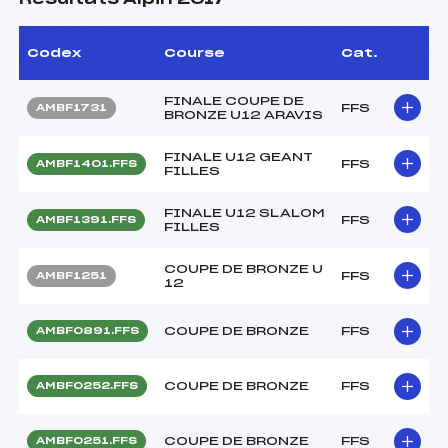
Codex
Course
Cat.
FINALE COUPE DE
FFS
AMBF1731
BRONZE U12 ARAVIS
FINALE U12 GEANT
FFS
AMBF1401.FFS
FILLES
FINALE U12 SLALOM
FFS
AMBF1391.FFS
FILLES
COUPE DE BRONZE U
FFS
AMBF1251
12
COUPE DE BRONZE
FFS
AMBF0891.FFS
COUPE DE BRONZE
FFS
AMBF0252.FFS
COUPE DE BRONZE
FFS
AMBF0251.FFS