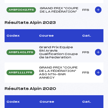
GRAND PRIX "COUPE
FFS
AMBF0042.FFS
DE LA FÉDÉRATION"
Résultats Alpin 2023
Codex
Course
Cat.
Grand Prix Equipe
Ski Aravis
FFS
AMBF1401.FFS
Qualification Coupe
de la Federation
GRAND PRIX "COUPE
DE LA FÉDÉRATION"
FFS
AMBF1111.FFS
ASO NTN-SNR
ANNECY
Résultats Alpin 2020
Codex
Course
Cat.