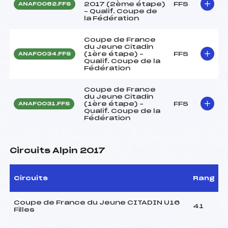
2017 (2ème étape)
FFS
ANAF0062.FFS
– Qualif. Coupe de
la Fédération
Coupe de France
du Jeune Citadin
(1ère étape) –
FFS
ANAF0034.FFS
Qualif. Coupe de la
Fédération
Coupe de France
du Jeune Citadin
(1ère étape) –
FFS
ANAF0031.FFS
Qualif. Coupe de la
Fédération
Circuits Alpin 2017
Circuits
Rang
Coupe de France du Jeune CITADIN U16
41
Filles