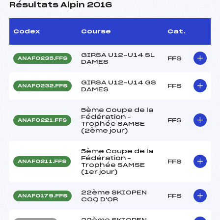
Résultats Alpin 2016
Codex
Course
Cat.
GIRSA U12-U14 SL
FFS
ANAF0235.FFS
DAMES
GIRSA U12-U14 GS
FFS
ANAF0232.FFS
DAMES
5ème Coupe de la
Fédération –
FFS
ANAF0221.FFS
Trophée SAMSE
(2ème jour)
5ème Coupe de la
Fédération –
FFS
ANAF0211.FFS
Trophée SAMSE
(1er jour)
22ème SKIOPEN
FFS
ANAF0179.FFS
COQ D'OR
22ème SKIOPEN