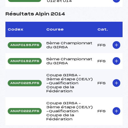
U12 et U14
Résultats Alpin 2014
Codex
Course
Cat.
5ème Championnat
FFS
ANAF0195.FFS
du GIRSA
5ème Championnat
FFS
ANAF0192.FFS
du GIRSA
Coupe GIRSA –
3ème étape (CE/LY)
-Qualification
FFS
ANAF0225.FFS
Coupe de la
Fédération
Coupe GIRSA –
3ème étape (CE/LY)
-Qualification
FFS
ANAF0222.FFS
Coupe de la
Fédération