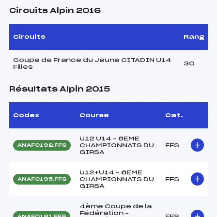
Circuits Alpin 2016
Circuits
Rang
Coupe de France du Jeune CITADIN U14
30
Filles
Résultats Alpin 2015
Codex
Course
Cat.
U12 U14 – 6EME
CHAMPIONNATS DU
FFS
ANAF0192.FFS
GIRSA
U12+U14 – 6EME
CHAMPIONNATS DU
FFS
ANAF0195.FFS
GIRSA
4ème Coupe de la
Fédération –
FFS
ANAF0181.FFS