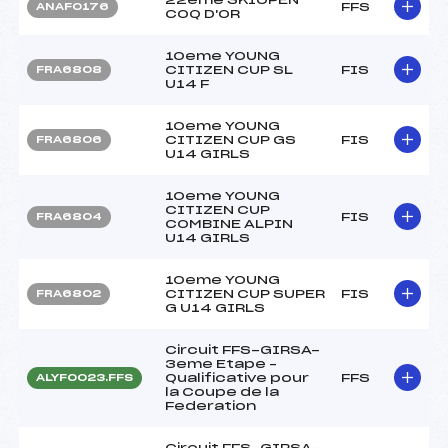
FFS
ANAF0176
COQ D'OR
10eme YOUNG
CITIZEN CUP SL
FIS
FRA6808
U14 F
10eme YOUNG
CITIZEN CUP GS
FIS
FRA6806
U14 GIRLS
10eme YOUNG
CITIZEN CUP
FIS
FRA6804
COMBINE ALPIN
U14 GIRLS
10eme YOUNG
CITIZEN CUP SUPER
FIS
FRA6802
G U14 GIRLS
Circuit FFS-GIRSA-
3eme Etape –
Qualificative pour
FFS
ALYF0023.FFS
la Coupe de la
Federation
Circuit FFS-GIRSA-