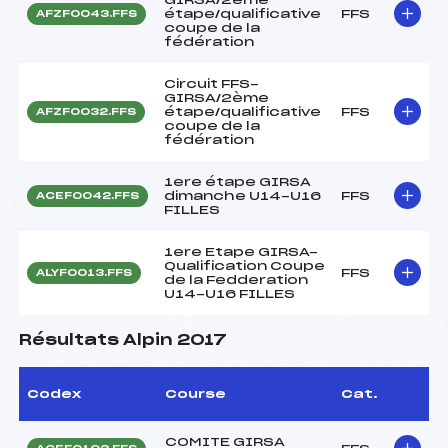
étape/qualificative
FFS
AFZF0043.FFS
coupe de la
fédération
Circuit FFS-
GIRSA/2ème
étape/qualificative
FFS
AFZF0032.FFS
coupe de la
fédération
1ere étape GIRSA
dimanche U14-U16
FFS
ACEF0042.FFS
FILLES
1ere Etape GIRSA-
Qualification Coupe
FFS
ALYF0013.FFS
de la Fedderation
U14-U16 FILLES
Résultats Alpin 2017
Codex
Course
Cat.
COMITE GIRSA