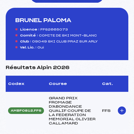
BRUNEL PALOMA
foi(s) le ski
Licence :
FFS2665073
Comité :
COMITE DE SKI MONT-BLANC
Club :
09049 SKI CLUB PRAZ SUR ARLY
Val. Lic. :
Oui
Résultats Alpin 2026
Codex
Course
Cat.
GRAND PRIX
FROMAGE
D'ABONDANCE
QUALIF COUPE DE
FFS
AMBF0812.FFS
LA FEDERATION
MEMORIAL OLIVIER
CALLAMARD