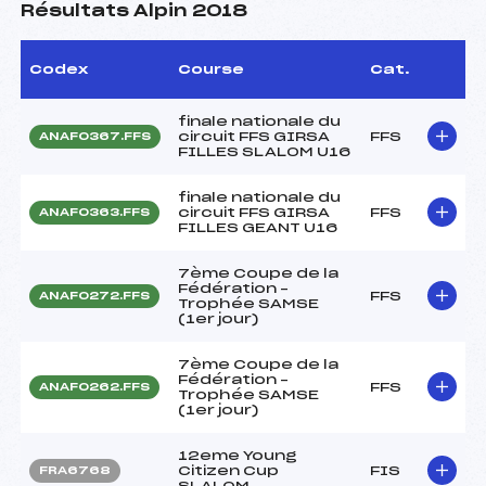
Résultats Alpin 2018
Codex
Course
Cat.
finale nationale du
circuit FFS GIRSA
FFS
ANAF0367.FFS
FILLES SLALOM U16
finale nationale du
circuit FFS GIRSA
FFS
ANAF0363.FFS
FILLES GEANT U16
7ème Coupe de la
Fédération –
FFS
ANAF0272.FFS
Trophée SAMSE
(1er jour)
7ème Coupe de la
Fédération –
FFS
ANAF0262.FFS
Trophée SAMSE
(1er jour)
12eme Young
Citizen Cup
FIS
FRA6768
SLALOM