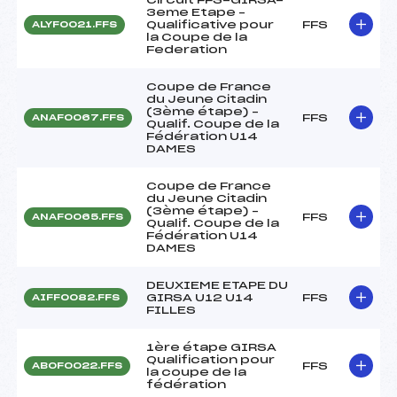
3eme Etape –
Qualificative pour
FFS
ALYF0021.FFS
la Coupe de la
Federation
Coupe de France
du Jeune Citadin
(3ème étape) –
FFS
ANAF0067.FFS
Qualif. Coupe de la
Fédération U14
DAMES
Coupe de France
du Jeune Citadin
(3ème étape) –
FFS
ANAF0065.FFS
Qualif. Coupe de la
Fédération U14
DAMES
DEUXIEME ETAPE DU
GIRSA U12 U14
FFS
AIFF0082.FFS
FILLES
1ère étape GIRSA
Qualification pour
FFS
ABOF0022.FFS
la coupe de la
fédération