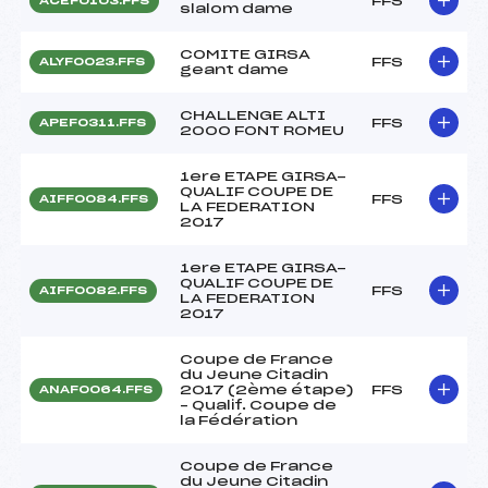
FFS
ACEF0103.FFS
slalom dame
COMITE GIRSA
FFS
ALYF0023.FFS
geant dame
CHALLENGE ALTI
FFS
APEF0311.FFS
2000 FONT ROMEU
1ere ETAPE GIRSA-
QUALIF COUPE DE
FFS
AIFF0084.FFS
LA FEDERATION
2017
1ere ETAPE GIRSA-
QUALIF COUPE DE
FFS
AIFF0082.FFS
LA FEDERATION
2017
Coupe de France
du Jeune Citadin
2017 (2ème étape)
FFS
ANAF0064.FFS
– Qualif. Coupe de
la Fédération
Coupe de France
du Jeune Citadin