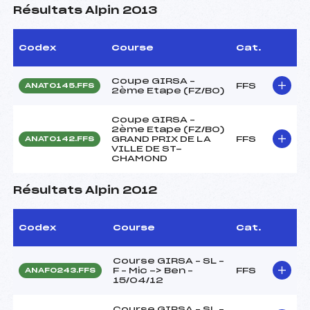
Résultats Alpin 2013
Codex
Course
Cat.
Coupe GIRSA –
FFS
ANAT0145.FFS
2ème Etape (FZ/BO)
Coupe GIRSA –
2ème Etape (FZ/BO)
GRAND PRIX DE LA
FFS
ANAT0142.FFS
VILLE DE ST-
CHAMOND
Résultats Alpin 2012
Codex
Course
Cat.
Course GIRSA – SL –
F – Mic -> Ben –
FFS
ANAF0243.FFS
15/04/12
Course GIRSA – SL –