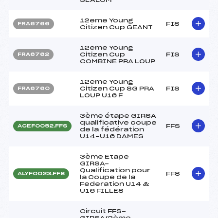
12eme Young
FIS
FRA6766
Citizen Cup GEANT
12eme Young
Citizen Cup
FIS
FRA6762
COMBINE PRA LOUP
12eme Young
Citizen Cup SG PRA
FIS
FRA6760
LOUP U16 F
3ème étape GIRSA
qualificative coupe
FFS
ACEF0052.FFS
de la fédération
U14-U16 DAMES
3ème Etape
GIRSA-
Qualification pour
FFS
ALYF0023.FFS
la Coupe de la
Federation U14 &
U16 FILLES
Circuit FFS-
GIRSA/2ème