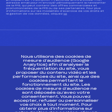
En cliquant sur « inscription », j’autorise la FFS à utiliser mon
adresse email pour m’envoyer périodiquement la newsletter
de la FFS, qui peut contenir des offres commerciales et
promotionnelles de la FFS ou de ses partenaires. Pour plus
d’informations sur les modalités d’exercice de vos droits et
la gestion de vos données, cliquez
ici
CONTACT
Nous utilisons des cookies de
ESPACE PRESSE
mesure d’audience (Google
Analytics) afin d’analyser la
fréquentation du site, vous
Ressources
proposer du contenu vidéo et les
performances du site, ainsi que des
Pass’Neige
cookies permettant le
Projet sportif fédéral
fonctionnement du site. Les
cookies de mesure d’audience ne
Projet de performance fédéral
sont déposés qu’avec votre
Antidopage
consentement. Vous pouvez
Pôle Développement, Formation, Suivi
accepter, refuser ou personnaliser
Scientifique
vos choix à tout moment. Pour
Listes ministérielles
obtenir plus d'informations sur