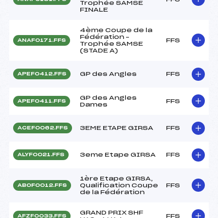
Trophée SAMSE
FINALE
4ème Coupe de la
Fédération –
FFS
ANAF0171.FFS
Trophée SAMSE
(STADE A)
GP des Angles
FFS
APEF0412.FFS
GP des Angles
FFS
APEF0411.FFS
Dames
3EME ETAPE GIRSA
FFS
ACEF0062.FFS
3eme Etape GIRSA
FFS
ALYF0021.FFS
1ère Etape GIRSA,
Qualification Coupe
FFS
ABOF0012.FFS
de la Fédération
GRAND PRIX SHF
FFS
AFZF0033.FFS