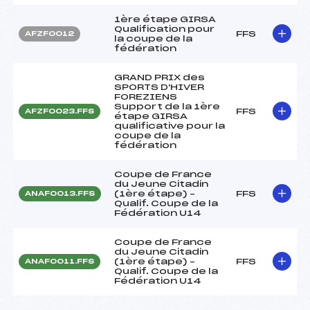
1ère étape GIRSA
Qualification pour
FFS
AFZF0012
la coupe de la
fédération
GRAND PRIX des
SPORTS D'HIVER
FOREZIENS
Support de la 1ère
FFS
AFZF0023.FFS
étape GIRSA
qualificative pour la
coupe de la
fédération
Coupe de France
du Jeune Citadin
(1ère étape) –
FFS
ANAF0013.FFS
Qualif. Coupe de la
Fédération U14
Coupe de France
du Jeune Citadin
(1ère étape) –
FFS
ANAF0011.FFS
Qualif. Coupe de la
Fédération U14