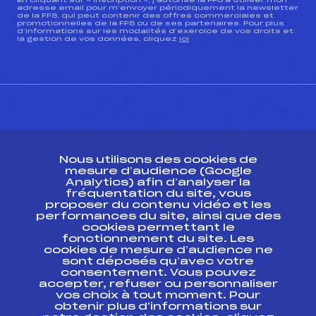
En cliquant sur « inscription », j’autorise la FFS à utiliser mon
adresse email pour m’envoyer périodiquement la newsletter
de la FFS, qui peut contenir des offres commerciales et
promotionnelles de la FFS ou de ses partenaires. Pour plus
d’informations sur les modalités d’exercice de vos droits et
la gestion de vos données, cliquez
ici
CONTACT
Nous utilisons des cookies de
ESPACE PRESSE
mesure d’audience (Google
Analytics) afin d’analyser la
fréquentation du site, vous
Ressources
proposer du contenu vidéo et les
performances du site, ainsi que des
Pass’Neige
cookies permettant le
Projet sportif fédéral
fonctionnement du site. Les
cookies de mesure d’audience ne
Projet de performance fédéral
sont déposés qu’avec votre
Antidopage
consentement. Vous pouvez
Pôle Développement, Formation, Suivi
accepter, refuser ou personnaliser
Scientifique
vos choix à tout moment. Pour
Listes ministérielles
obtenir plus d'informations sur