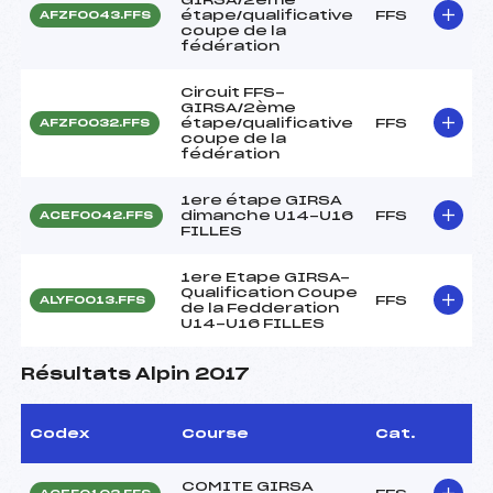
étape/qualificative
FFS
AFZF0043.FFS
coupe de la
fédération
Circuit FFS-
GIRSA/2ème
étape/qualificative
FFS
AFZF0032.FFS
coupe de la
fédération
1ere étape GIRSA
dimanche U14-U16
FFS
ACEF0042.FFS
FILLES
1ere Etape GIRSA-
Qualification Coupe
FFS
ALYF0013.FFS
de la Fedderation
U14-U16 FILLES
Résultats Alpin 2017
Codex
Course
Cat.
COMITE GIRSA