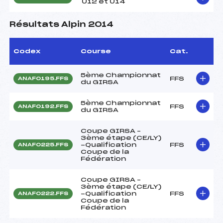
U12 et U14
Résultats Alpin 2014
Codex
Course
Cat.
5ème Championnat
FFS
ANAF0195.FFS
du GIRSA
5ème Championnat
FFS
ANAF0192.FFS
du GIRSA
Coupe GIRSA –
3ème étape (CE/LY)
-Qualification
FFS
ANAF0225.FFS
Coupe de la
Fédération
Coupe GIRSA –
3ème étape (CE/LY)
-Qualification
FFS
ANAF0222.FFS
Coupe de la
Fédération