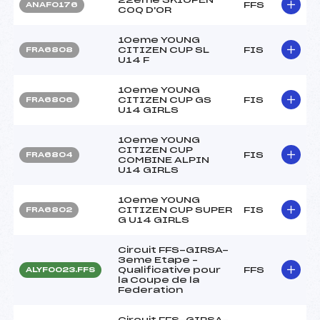
FFS
ANAF0176
COQ D'OR
10eme YOUNG
CITIZEN CUP SL
FIS
FRA6808
U14 F
10eme YOUNG
CITIZEN CUP GS
FIS
FRA6806
U14 GIRLS
10eme YOUNG
CITIZEN CUP
FIS
FRA6804
COMBINE ALPIN
U14 GIRLS
10eme YOUNG
CITIZEN CUP SUPER
FIS
FRA6802
G U14 GIRLS
Circuit FFS-GIRSA-
3eme Etape –
Qualificative pour
FFS
ALYF0023.FFS
la Coupe de la
Federation
Circuit FFS-GIRSA-