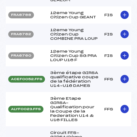
12eme Young
FIS
FRA6766
Citizen Cup GEANT
12eme Young
Citizen Cup
FIS
FRA6762
COMBINE PRA LOUP
12eme Young
Citizen Cup SG PRA
FIS
FRA6760
LOUP U16 F
3ème étape GIRSA
qualificative coupe
FFS
ACEF0052.FFS
de la fédération
U14-U16 DAMES
3ème Etape
GIRSA-
Qualification pour
FFS
ALYF0023.FFS
la Coupe de la
Federation U14 &
U16 FILLES
Circuit FFS-
GIRSA/2ème