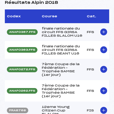
Résultats Alpin 2018
Codex
Course
Cat.
finale nationale du
circuit FFS GIRSA
FFS
ANAF0367.FFS
FILLES SLALOM U16
finale nationale du
circuit FFS GIRSA
FFS
ANAF0363.FFS
FILLES GEANT U16
7ème Coupe de la
Fédération –
FFS
ANAF0272.FFS
Trophée SAMSE
(1er jour)
7ème Coupe de la
Fédération –
FFS
ANAF0262.FFS
Trophée SAMSE
(1er jour)
12eme Young
Citizen Cup
FIS
FRA6768
SLALOM