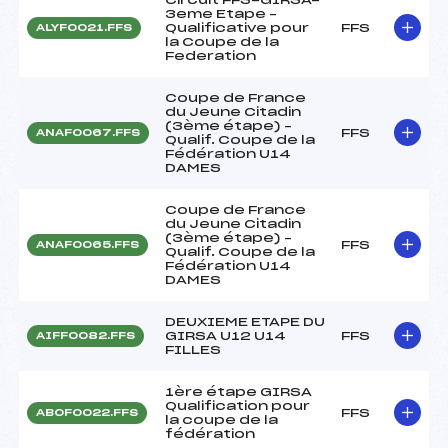
3eme Etape –
Qualificative pour
FFS
ALYF0021.FFS
la Coupe de la
Federation
Coupe de France
du Jeune Citadin
(3ème étape) –
FFS
ANAF0067.FFS
Qualif. Coupe de la
Fédération U14
DAMES
Coupe de France
du Jeune Citadin
(3ème étape) –
FFS
ANAF0065.FFS
Qualif. Coupe de la
Fédération U14
DAMES
DEUXIEME ETAPE DU
GIRSA U12 U14
FFS
AIFF0082.FFS
FILLES
1ère étape GIRSA
Qualification pour
FFS
ABOF0022.FFS
la coupe de la
fédération