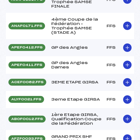
Trophée SAMSE
FINALE
4ème Coupe de la
Fédération –
FFS
ANAF0171.FFS
Trophée SAMSE
(STADE A)
GP des Angles
FFS
APEF0412.FFS
GP des Angles
FFS
APEF0411.FFS
Dames
3EME ETAPE GIRSA
FFS
ACEF0062.FFS
3eme Etape GIRSA
FFS
ALYF0021.FFS
1ère Etape GIRSA,
Qualification Coupe
FFS
ABOF0012.FFS
de la Fédération
GRAND PRIX SHF
FFS
AFZF0033.FFS