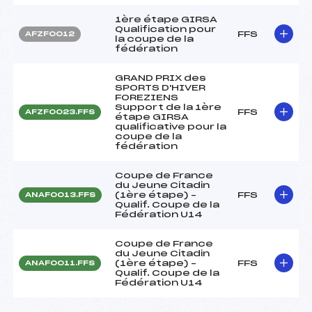
1ère étape GIRSA
Qualification pour
FFS
AFZF0012
la coupe de la
fédération
GRAND PRIX des
SPORTS D'HIVER
FOREZIENS
Support de la 1ère
FFS
AFZF0023.FFS
étape GIRSA
qualificative pour la
coupe de la
fédération
Coupe de France
du Jeune Citadin
(1ère étape) –
FFS
ANAF0013.FFS
Qualif. Coupe de la
Fédération U14
Coupe de France
du Jeune Citadin
(1ère étape) –
FFS
ANAF0011.FFS
Qualif. Coupe de la
Fédération U14