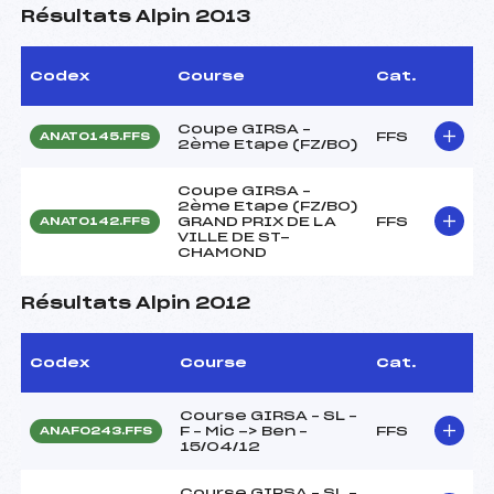
Résultats Alpin 2013
Codex
Course
Cat.
Coupe GIRSA –
FFS
ANAT0145.FFS
2ème Etape (FZ/BO)
Coupe GIRSA –
2ème Etape (FZ/BO)
GRAND PRIX DE LA
FFS
ANAT0142.FFS
VILLE DE ST-
CHAMOND
Résultats Alpin 2012
Codex
Course
Cat.
Course GIRSA – SL –
F – Mic -> Ben –
FFS
ANAF0243.FFS
15/04/12
Course GIRSA – SL –