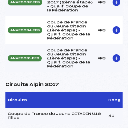
2017 (2ème étape)
FFS
ANAF0062.FFS
– Qualif. Coupe de
la Fédération
Coupe de France
du Jeune Citadin
(1ère étape) –
FFS
ANAF0034.FFS
Qualif. Coupe de la
Fédération
Coupe de France
du Jeune Citadin
(1ère étape) –
FFS
ANAF0031.FFS
Qualif. Coupe de la
Fédération
Circuits Alpin 2017
Circuits
Rang
Coupe de France du Jeune CITADIN U16
41
Filles