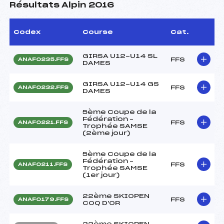
Résultats Alpin 2016
Codex
Course
Cat.
GIRSA U12-U14 SL
FFS
ANAF0235.FFS
DAMES
GIRSA U12-U14 GS
FFS
ANAF0232.FFS
DAMES
5ème Coupe de la
Fédération –
FFS
ANAF0221.FFS
Trophée SAMSE
(2ème jour)
5ème Coupe de la
Fédération –
FFS
ANAF0211.FFS
Trophée SAMSE
(1er jour)
22ème SKIOPEN
FFS
ANAF0179.FFS
COQ D'OR
22ème SKIOPEN