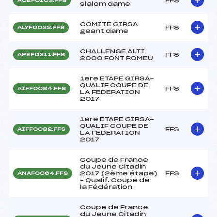
FFS
ACEF0103.FFS
slalom dame
COMITE GIRSA
FFS
ALYF0023.FFS
geant dame
CHALLENGE ALTI
FFS
APEF0311.FFS
2000 FONT ROMEU
1ere ETAPE GIRSA-
QUALIF COUPE DE
FFS
AIFF0084.FFS
LA FEDERATION
2017
1ere ETAPE GIRSA-
QUALIF COUPE DE
FFS
AIFF0082.FFS
LA FEDERATION
2017
Coupe de France
du Jeune Citadin
2017 (2ème étape)
FFS
ANAF0064.FFS
– Qualif. Coupe de
la Fédération
Coupe de France
du Jeune Citadin