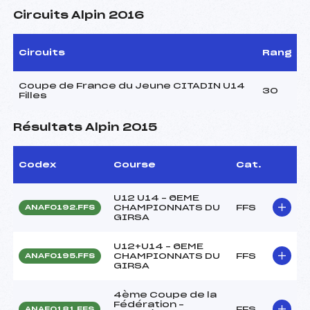
Circuits Alpin 2016
Circuits
Rang
Coupe de France du Jeune CITADIN U14
30
Filles
Résultats Alpin 2015
Codex
Course
Cat.
U12 U14 – 6EME
CHAMPIONNATS DU
FFS
ANAF0192.FFS
GIRSA
U12+U14 – 6EME
CHAMPIONNATS DU
FFS
ANAF0195.FFS
GIRSA
4ème Coupe de la
Fédération –
FFS
ANAF0181.FFS